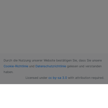
Durch die Nutzung unserer Website bestätigen Sie, dass Sie unsere
Cookie-Richtlinie
und
Datenschutzrichtlinie
gelesen und verstanden
haben.
Licensed under
cc by-sa 3.0
with attribution required.