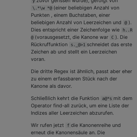
zuvor gerissen wurde), gefolgt von
y
(einer beliebigen Anzahl von
\.*\w *@
Punkten , einem Buchstaben, einer
beliebigen Anzahl von Leerzeichen und
).
@
Dies entspricht einer Zeichenfolge wie
h..R
(vorausgesetzt, die Kanone war
). Die
@
C
Rückruffunktion
schneidet das erste
s._@>1
Zeichen ab und stellt ein Leerzeichen
voran.
Die dritte Regex ist ähnlich, passt aber eher
zu einem erfassbaren Stück nach der
Kanone als davor.
Schließlich kehrt die Funktion
mit dem
a@*s
Operator find-all zurück, um eine Liste der
Indizes aller Leerzeichen abzurufen.
Wir rufen jetzt
die Kanonenreihe und
f
erneut die Kanonensäule an. Die