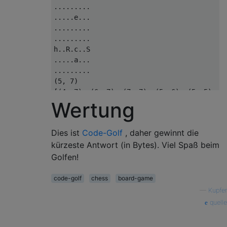
.........

.....e...

.........

.........

h..R.c..S

.....a...   

.........

(5, 7)

[(4, 7), (6, 7), (7, 7), (5, 6), (5, 5), (5
Wertung
..s......

..A...e..

Dies ist
Code-Golf
, daher gewinnt die
.........

kürzeste Antwort (in Bytes). Viel Spaß beim
EACCcsh.H

..r......

Golfen!
.....S...

......s..  

code-golf
chess
board-game
....C....

—
Kupfer
..g......

quelle
(2, 3)

[(2, 0), (2, 2), (4, 3), (2, 9)]
