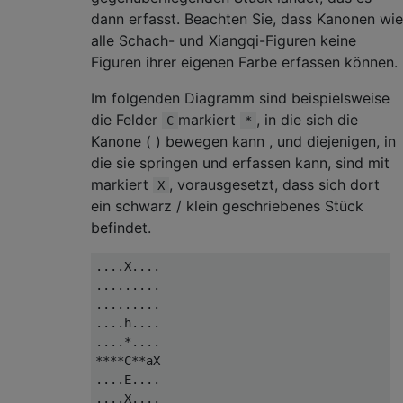
dann erfasst. Beachten Sie, dass Kanonen wie
alle Schach- und Xiangqi-Figuren keine
Figuren ihrer eigenen Farbe erfassen können.
Im folgenden Diagramm sind beispielsweise
die Felder
markiert
, in die sich die
C
*
Kanone ( ) bewegen kann , und diejenigen, in
die sie springen und erfassen kann, sind mit
markiert
, vorausgesetzt, dass sich dort
X
ein schwarz / klein geschriebenes Stück
befindet.
....X....

.........

.........

....h....

....*....

****C**aX

....E....

....X....
