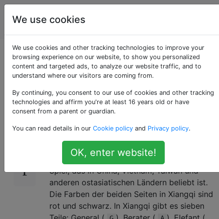
Programmierrätsel
Tags
We use cookies
Account
& Code Golf
We use cookies and other tracking technologies to improve your
Wohin kann die
browsing experience on our website, to show you personalized
content and targeted ads, to analyze our website traffic, and to
understand where our visitors are coming from.
Kanone gehen?
By continuing, you consent to our use of cookies and other tracking
technologies and affirm you're at least 16 years old or have
consent from a parent or guardian.
Einführung
9
You can read details in our
Cookie policy
and
Privacy policy
.
Das
Xiangqi-
Spiel , auch als chinesisches
OK, enter website!
Schach bekannt, ist ein schachähnliches
Spiel, das in China, Vietnam, Taiwan und
anderen ostasiatischen Ländern beliebt ist.
Die Farben der beiden Seiten in Xiangqi sind
rot und schwarz. In Xiangqi gibt es sieben
Teile: General (
), Berater (
), Elefant (
G
A