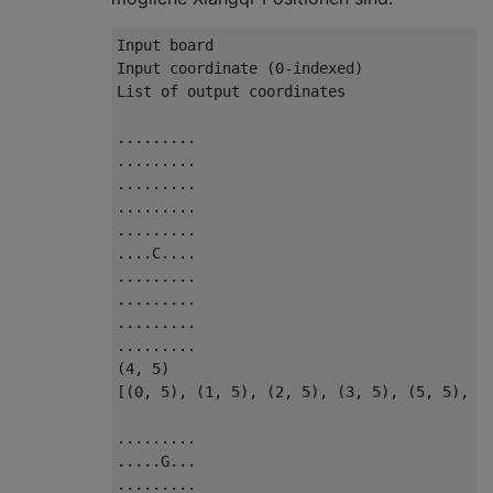
Input board

Input coordinate (0-indexed)

List of output coordinates

.........

.........

.........

.........

.........

....C....

.........

.........

.........

.........

(4, 5)

[(0, 5), (1, 5), (2, 5), (3, 5), (5, 5), (6
.........

.....G...

.........
