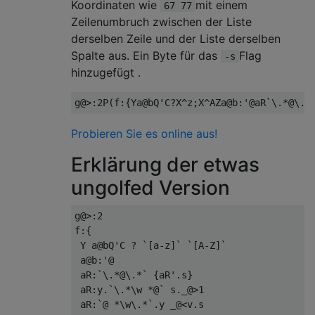
Koordinaten wie
mit einem
67 77
Zeilenumbruch zwischen der Liste
derselben Zeile und der Liste derselben
Spalte aus. Ein Byte für das
Flag
-s
hinzugefügt .
Probieren Sie es online aus!
Erklärung der etwas
ungolfed Version
g@>:2

f:{

 Y a@bQ'C ? `[a-z]` `[A-Z]`

 a@b:'@

 aR:`\.*@\.*` {aR'.s}

 aR:y.`\.*\w *@` s._@>1

 aR:`@ *\w\.*`.y _@<v.s
