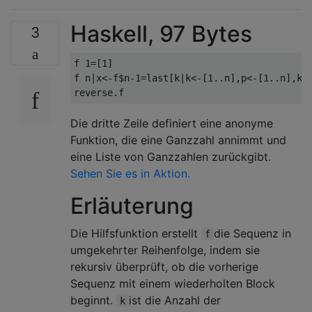
Haskell, 97 Bytes
3
f 1=[1]

f n|x<-f$n-1=last[k|k<-[1..n],p<-[1..n],k*p
Die dritte Zeile definiert eine anonyme
Funktion, die eine Ganzzahl annimmt und
eine Liste von Ganzzahlen zurückgibt.
Sehen Sie es in Aktion.
Erläuterung
Die Hilfsfunktion erstellt
die Sequenz in
f
umgekehrter Reihenfolge, indem sie
rekursiv überprüft, ob die vorherige
Sequenz mit einem wiederholten Block
beginnt.
ist die Anzahl der
k