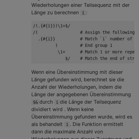
Wiederholungen einer Teilsequenz mit der
Länge zu berechnen
:
i
/(.{#{i}})\1+$/

/(                 # Assign the following t
  .{#{i}}          # Match `i` number of ch
         )         # End group 1

          \1+      # Match 1 or more repeti
Wenn eine Übereinstimmung mit dieser
Länge gefunden wird, berechnet sie die
Anzahl der Wiederholungen, indem die
Länge der angegebenen Übereinstimmung
durch
die Länge der Teilsequenz
$&
i
dividiert wird . Wenn keine
Übereinstimmung gefunden wurde, wird es
als behandelt
. Die Funktion ermittelt
1
dann die maximale Anzahl von