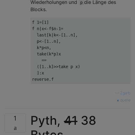
Wiederholungen und
die Länge des
p
Blocks.
f 1=[1]                                   -
f n|x<-f$n-1=                             -
  last[k|k<-[1..n],                       -
  p<-[1..n],                              -
  k*p<n,                                  -
  take(k*p)x                              -
    ==                                    -
  ([1..k]>>take p x)                      -
  ]:x                                     -
—
Zgarb
quelle
Pyth,
41
38
1
Bytes