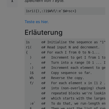
Speichern von 1 Byte.
Teste es hier.
Erläuterung
1s      e# Initialise the sequence as "1".

ri(     e# Read input N and decrement.

{       e# For each I from 0 to N-1...

  )     e#   Increment to get I from 1 to N
  ,     e#   Turn into a range [0 1 ... I-1
  :)    e#   Increment each element to get 
  1$    e#   Copy sequence so far.

  W%    e#   Reverse the copy.

  f/    e#   For each element x in [1 2 ...
        e#   into (non-overlapping) chunks 
        e#   repeated blocks we're looking 
        e#   which starts with the largest 
  :e`   e#   To do that, we run-length enco
  $     e#   Then we sort the list of run-l