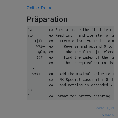
Online-Demo
Präparation
1a        e# Special-case the first term

ri{       e# Read int n and iterate for i=0
  ,1$f{   e#   Iterate for j=0 to i-1 a map
    W%0+  e#     Reverse and append 0 to en
    _@)</ e#     Take the first j+1 element
    {}#   e#     Find the index of the firs
          e#     That's equivalent to the n
  }

  $W>+    e#   Add the maximal value to the
          e#   NB Special case: if i=0 then
          e#   and nothing is appended - he
}/

—
Peter Taylor
quelle