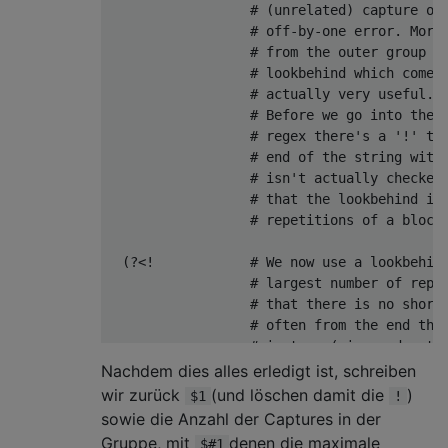
                  # (unrelated) capture of 
                  # off-by-one error. More 
                  # from the outer group is
                  # lookbehind which comes 
                  # actually very useful.

                  # Before we go into the l
                  # regex there's a '!' to 
                  # end of the string with 
                  # isn't actually checked 
                  # that the lookbehind is 
                  # repetitions of a block 
  (?<!            # We now use a lookbehind
                  # largest number of repet
                  # that there is no shorte
                  # often from the end than
                  # is true (since, due to 
                  # we start from longer bl
Nachdem dies alles erledigt ist, schreiben
                  # we know we've found the
wir zurück
(und löschen damit die
)
$1
!
                  # Remember that lookbehin
sowie die Anzahl der Captures in der
                  # you should read the exp
Gruppe, mit
denen die maximale
$#1