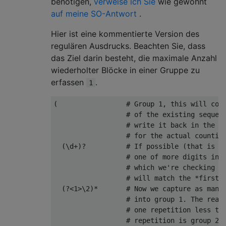
benötigen,
verweise ich Sie
wie gewohnt
auf meine SO-Antwort
.
Hier ist eine kommentierte Version des
regulären Ausdrucks. Beachten Sie, dass
das Ziel darin besteht, die maximale Anzahl
wiederholter Blöcke in einer Gruppe zu
erfassen
.
1
(                 # Group 1, this will cont
                  # of the existing sequenc
                  # write it back in the su
                  # for the actual counting
  (\d+)?          # If possible (that is ex
                  # one of more digits into
                  # which we're checking fo
                  # will match the *first* 
  (?<1>\2)*       # Now we capture as many 
                  # into group 1. The reaso
                  # one repetition less tha
                  # repetition is group 2 i