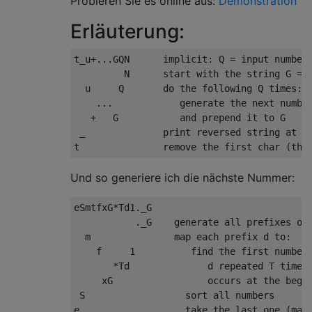
Probieren Sie es online aus:
Demonstration
Erläuterung:
t_u+...GQN      implicit: Q = input number

         N      start with the string G = '
  u     Q       do the following Q times:

    ...            generate the next number
   +   G           and prepend it to G

 _              print reversed string at th
Und so generiere ich die nächste Nummer:
eSmtfxG*Td1._G

           ._G    generate all prefixes of 
  m               map each prefix d to:

    f     1          find the first number 
       *Td              d repeated T times

     xG                 occurs at the begin
 S                  sort all numbers
