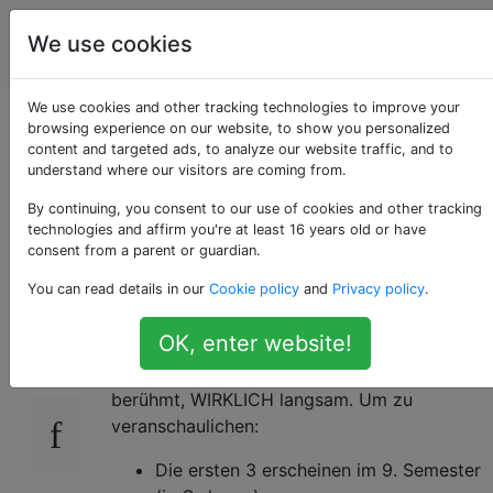
Programmierrätsel
Tags
We use cookies
Account
& Code Golf
We use cookies and other tracking technologies to improve your
Generiere n Ziffern
browsing experience on our website, to show you personalized
content and targeted ads, to analyze our website traffic, and to
understand where our visitors are coming from.
von Gijswijts
By continuing, you consent to our use of cookies and other tracking
Sequenz
technologies and affirm you're at least 16 years old or have
consent from a parent or guardian.
You can read details in our
Cookie policy
and
Privacy policy
.
Einführung
19
OK, enter website!
Gijswijts Sequenz (
A090822
) ist wirklich
berühmt, WIRKLICH langsam. Um zu
veranschaulichen:
Die ersten 3 erscheinen im 9. Semester