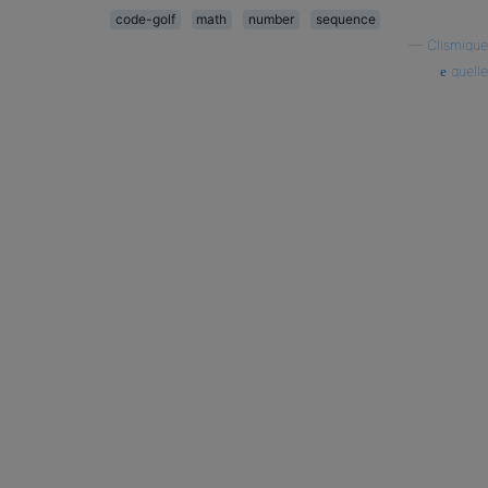
code-golf
math
number
sequence
—
Clismique
quelle