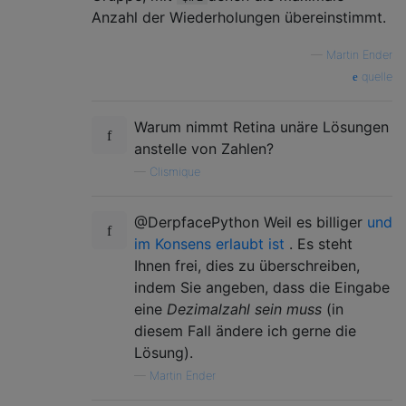
                  # bottom to top.

Anzahl der Wiederholungen übereinstimmt.
    \3            # Try to match *another* 
                  # then this block can be 
—
Martin Ender
                  # and we haven't found th
quelle
    (?>           # An atomic group to ensu
                  # repetitions from group 
      (?<-1>\3)*  # For each repetition in 
Warum nimmt Retina unäre Lösungen
    )

anstelle von Zahlen?
    (?!.*\2)      # We ensure that this blo
—
Clismique
                  # block, by checking that
                  # right of it.

    (.+)          # We capture a block from
@DerpfacePython Weil es billiger
und
  )               # Lookbehind explanation 
im Konsens erlaubt ist
. Es steht
)

Ihnen frei, dies zu überschreiben,
!                 # As I said above, this e
indem Sie angeben, dass die Eingabe
eine
Dezimalzahl sein muss
(in
diesem Fall ändere ich gerne die
Lösung).
—
Martin Ender