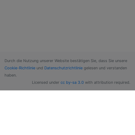
Durch die Nutzung unserer Website bestätigen Sie, dass Sie unsere
Cookie-Richtlinie
und
Datenschutzrichtlinie
gelesen und verstanden
haben.
Licensed under
cc by-sa 3.0
with attribution required.