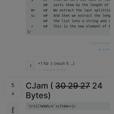
        e#   sorts them by the length of th
  W=    e#   We extract the last splitting 
  sc    e#   And then we extract the length
        e#   the list into a string and ret
  +     e#   This is the new element of the
—
Martin Ender
quelle
+1 für :) (noch 5 ...)
—
Undichte Nonne
CJam (
30 29 27
24
5
Bytes)