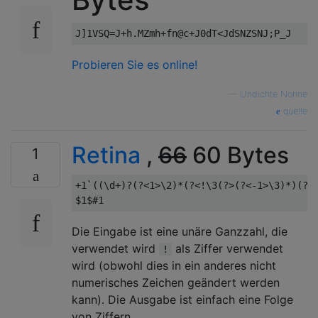
Probieren Sie es online!
—
Undichte Nonne
quelle
Retina
,
66
60 Bytes
1
+1`((\d+)?(?<1>\2)*(?<!\3(?>(?<-1>\3)*)(?!.
Die Eingabe ist eine unäre Ganzzahl, die
verwendet wird
als Ziffer verwendet
!
wird (obwohl dies in ein anderes nicht
numerisches Zeichen geändert werden
kann). Die Ausgabe ist einfach eine Folge
von Ziffern.