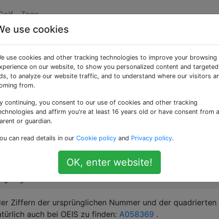
Golf
Tags
We use cookies
r Summe der Ziffern
e use cookies and other tracking technologies to improve your browsing
xperience on our website, to show you personalized content and targeted
ds, to analyze our website traffic, and to understand where our visitors a
oming from.
y continuing, you consent to our use of cookies and other tracking
Dies ist eine interessante Zahl, weil die Summe der Ziffern d
echnologies and affirm you're at least 16 years old or have consent from 
arent or guardian.
ou can read details in our
Cookie policy
and
Privacy policy
.
ser Zahl, oder:
OK, enter website!
r Ziffern der ursprünglichen Nummer und der quadrierten
atürlich auch bei OEIS zu finden:
A058369
.