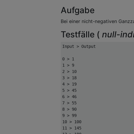
Aufgabe
Bei einer nicht-negativen Ganzz
Testfälle (
null-ind
Input > Output

0 > 1

1 > 9

2 > 10

3 > 18

4 > 19

5 > 45

6 > 46

7 > 55

8 > 90

9 > 99

10 > 100

11 > 145
