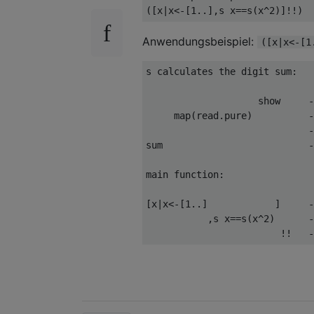
Anwendungsbeispiel:
([x|x<-[1
s calculates the digit sum:

                    show     -
     map(read.pure)          -
                             -
sum                          -
main function:

[x|x<-[1..]            ]     -
           ,s x==s(x^2)      -