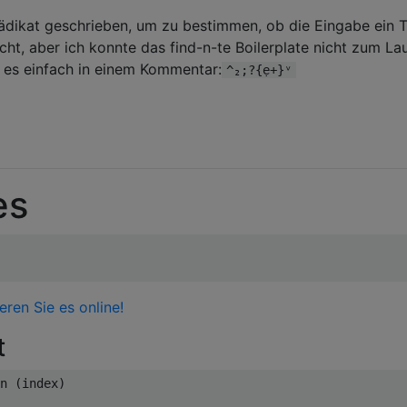
rädikat geschrieben, um zu bestimmen, ob die Eingabe ein 
cht, aber ich konnte das find-n-te Boilerplate nicht zum La
h es einfach in einem Kommentar:
^₂;?{ẹ+}ᵛ
es
eren Sie es online!
t
n (index)
