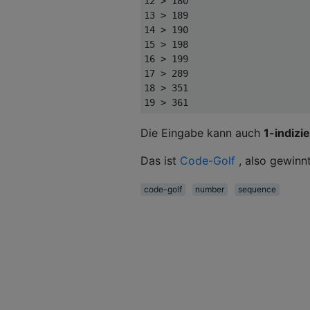
12 > 180

13 > 189

14 > 190

15 > 198

16 > 199

17 > 289

18 > 351

Die Eingabe kann auch
1-indizi
Das ist
Code-Golf
, also gewinn
code-golf
number
sequence