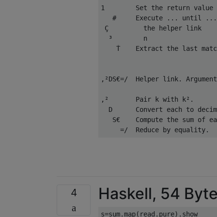
1        Set the return value 
   #     Execute ... until ...
 Ç         the helper link

  ³        n

    Ṫ    Extract the last matc
,²DS€=/  Helper link. Argument
,²       Pair k with k².

  D      Convert each to decim
   S€    Compute the sum of ea
Haskell, 54 Byt
4
s=sum.map(read.pure).show
