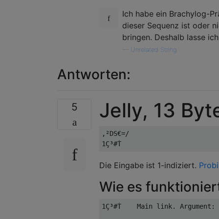
Ich habe ein Brachylog-P
dieser Sequenz ist oder ni
bringen. Deshalb lasse ic
—
Unrelated String
Antworten:
Jelly, 13 Byt
5
,²DS€=/

Die Eingabe ist 1-indiziert.
Probi
Wie es funktionier
1Ç³#Ṫ    Main link. Argument: 