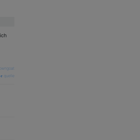
ich
owngoat
quelle