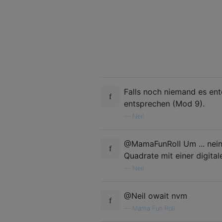
Falls noch niemand es entd
entsprechen (Mod 9).
—
Neil
@MamaFunRoll Um ... nein.
Quadrate mit einer digital
—
Neil
@Neil owait nvm
—
Mama Fun Roll