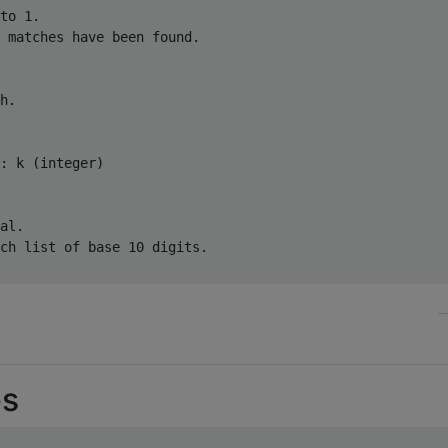
to 1.

 matches have been found.

h.

: k (integer)

al.

ch list of base 10 digits.

es