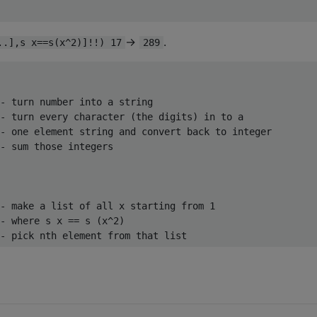
->
.
..],s x==s(x^2)]!!) 17
289
- turn number into a string

- turn every character (the digits) in to a

- one element string and convert back to integer

- sum those integers

- make a list of all x starting from 1

- where s x == s (x^2)
