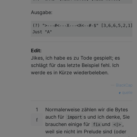
Ausgabe:
(?) ">---#<---X---<X<--#-$" [3,6,6,5,2,1] [
Edit:
Jikes, ich habe es zu Tode gespielt; es
schlägt für das letzte Beispiel fehl. Ich
werde es in Kürze wiederbeleben.
—
BlackCap
quelle
1
Normalerweise zählen wir die Bytes
auch für
s und ich denke, Sie
import
brauchen einige für
und
,
fix
<|>
weil sie nicht im Prelude sind (oder