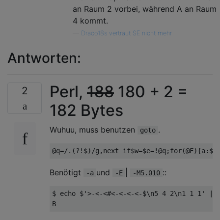
an Raum 2 vorbei, während A an Raum
4 kommt.
—
Draco18s vertraut SE nicht mehr
Antworten:
Perl,
188
180 + 2 =
2
182 Bytes
Wuhuu, muss benutzen
.
goto
Benötigt
und
|
::
-a
-E
-M5.010
$ echo $'>-<-<#<-<-<-<-$\n5 4 2\n1 1 1' | p