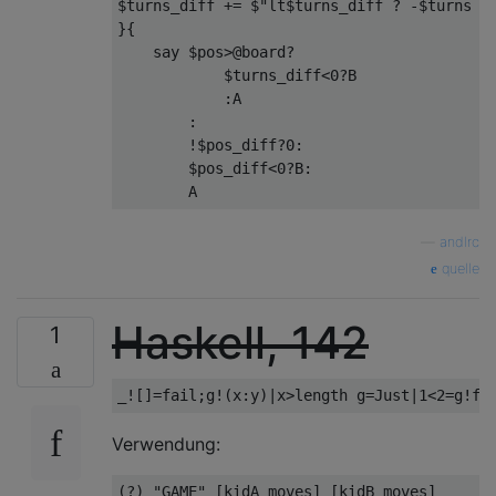
$turns_diff += $"lt$turns_diff ? -$turns : 
}{

    say $pos>@board?

            $turns_diff<0?B

            :A

        :

        !$pos_diff?0:

        $pos_diff<0?B:

—
andlrc
quelle
Haskell, 142
1
Verwendung: