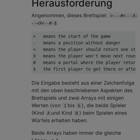
Herausforderung
Angenommen, dieses Brettspiel:
>---#<---X-
--<X<--#-$
>   means the start of the game

-   means a position without danger

<   means the player should return one step
X   means the player won't move next round

#   means a portal where the player returns
Die Eingabe besteht aus einer Zeichenfolge
mit den oben beschriebenen Aspekten des
Brettspiels und zwei Arrays mit einigen
Werten (von
bis
), die beide Spieler
1
6
(Kind
und Kind
) beim Spielen eines
A
B
Würfels erhalten haben.
Beide Arrays haben immer die gleiche