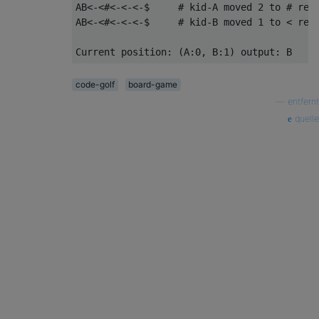
AB<-<#<-<-<-$     # kid-A moved 2 to # retu
AB<-<#<-<-<-$     # kid-B moved 1 to < retu
code-golf
board-game
—
entfernt
quelle