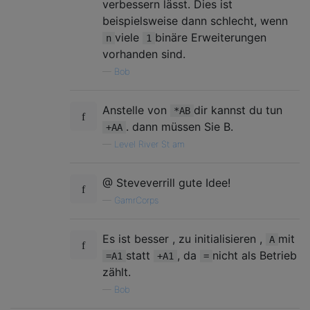
verbessern lässt. Dies ist
beispielsweise dann schlecht, wenn
viele
binäre Erweiterungen
n
1
vorhanden sind.
—
Bob
Anstelle von
dir kannst du tun
*AB
. dann müssen Sie B.
+AA
—
Level River St am
@ Steveverrill gute Idee!
—
GamrCorps
Es ist besser , zu initialisieren ,
mit
A
statt
, da
nicht als Betrieb
=A1
+A1
=
zählt.
—
Bob