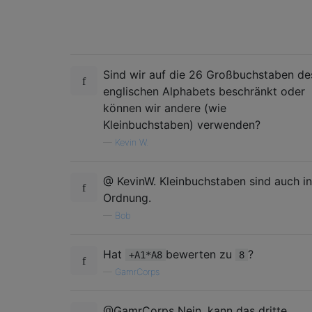
Sind wir auf die 26 Großbuchstaben de
englischen Alphabets beschränkt oder
können wir andere (wie
Kleinbuchstaben) verwenden?
—
Kevin W.
@ KevinW. Kleinbuchstaben sind auch in
Ordnung.
—
Bob
Hat
bewerten zu
?
+A1*A8
8
—
GamrCorps
@GamrCorps Nein, kann das dritte