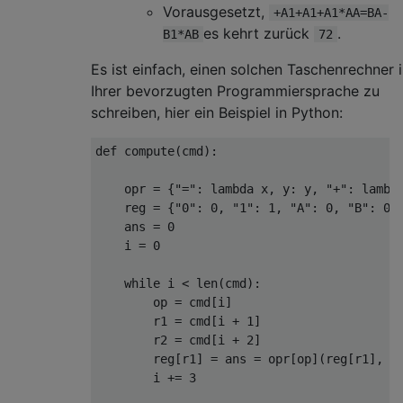
Vorausgesetzt,
+A1+A1+A1*AA=BA-
es kehrt zurück
.
B1*AB
72
Es ist einfach, einen solchen Taschenrechner 
Ihrer bevorzugten Programmiersprache zu
schreiben, hier ein Beispiel in Python:
def
 compute
(
cmd
):
    opr 
=
{
"="
:
lambda
 x
,
 y
:
 y
,
"+"
:
lambd
    reg 
=
{
"0"
:
0
,
"1"
:
1
,
"A"
:
0
,
"B"
:
0
,
    ans 
=
0
    i 
=
0
while
 i 
<
 len
(
cmd
):
        op 
=
 cmd
[
i
]
        r1 
=
 cmd
[
i 
+
1
]
        r2 
=
 cmd
[
i 
+
2
]
        reg
[
r1
]
=
 ans 
=
 opr
[
op
](
reg
[
r1
],
 r
        i 
+=
3