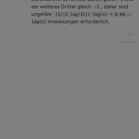
ein weiteres Drittel gleich
, daher sind
-1
ungefähr
(2/(3 log(3))) log(n) = 0.60...
Anweisungen erforderlich.
log(n)
—
Bob
quelle