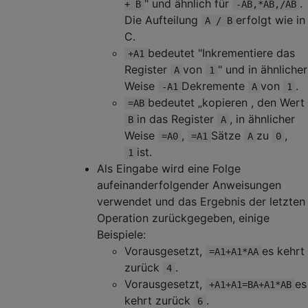
" und ähnlich für
.
+ B
-AB,*AB,/AB
Die Aufteilung
erfolgt wie in
A / B
C.
bedeutet "Inkrementiere das
+A1
Register
von
" und in ähnlicher
A
1
Weise
Dekremente
von
.
-A1
A
1
bedeutet „kopieren , den Wert
=AB
in das Register
, in ähnlicher
B
A
Weise
,
Sätze
zu
,
=A0
=A1
A
0
ist.
1
Als Eingabe wird eine Folge
aufeinanderfolgender Anweisungen
verwendet und das Ergebnis der letzten
Operation zurückgegeben, einige
Beispiele:
Vorausgesetzt,
es kehrt
=A1+A1*AA
zurück
.
4
Vorausgesetzt,
es
+A1+A1=BA+A1*AB
kehrt zurück
.
6