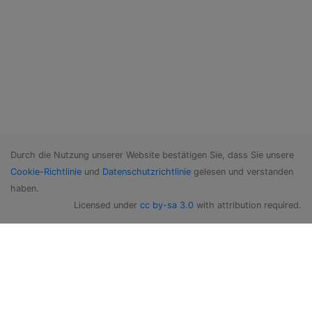
Durch die Nutzung unserer Website bestätigen Sie, dass Sie unsere
Cookie-Richtlinie
und
Datenschutzrichtlinie
gelesen und verstanden
haben.
Licensed under
cc by-sa 3.0
with attribution required.