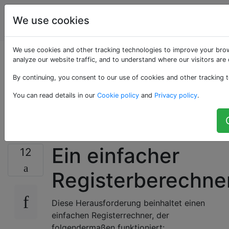
Programmierrätsel
Tags
We use cookies
Account
& Code Golf
We use cookies and other tracking technologies to improve your bro
Eine
analyze our website traffic, and to understand where our visitors are
By continuing, you consent to our use of cookies and other tracking t
Registerrechner-
You can read details in our
Cookie policy
and
Privacy policy
.
Herausforderung
Ein einfacher
12
Registerberechne
Diese Herausforderung beinhaltet einen
einfachen Registerrechner, der
folgendermaßen funktioniert: