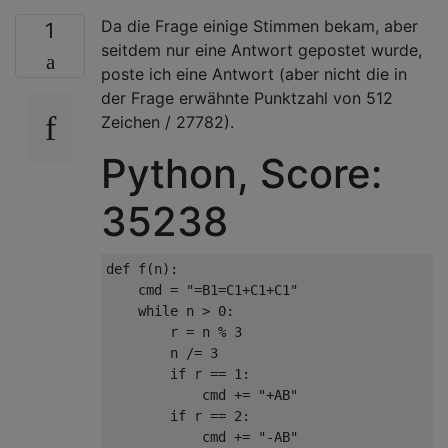
Da die Frage einige Stimmen bekam, aber
1
seitdem nur eine Antwort gepostet wurde,
poste ich eine Antwort (aber nicht die in
der Frage erwähnte Punktzahl von 512
Zeichen / 27782).
Python, Score:
35238
def f(n):

    cmd = "=B1=C1+C1+C1"

    while n > 0:

        r = n % 3

        n /= 3

        if r == 1:

            cmd += "+AB"

        if r == 2:

            cmd += "-AB"
