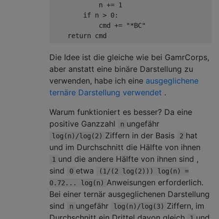
            n += 1

        if n > 0:

            cmd += "*BC"

Die Idee ist die gleiche wie bei GamrCorps,
aber anstatt eine binäre Darstellung zu
verwenden, habe ich eine
ausgeglichene
ternäre Darstellung verwendet
.
Warum funktioniert es besser? Da eine
positive Ganzzahl
ungefähr
n
Ziffern in der Basis
hat
log(n)/log(2)
2
und im Durchschnitt die Hälfte von ihnen
und die andere Hälfte von ihnen sind ,
1
sind
etwa
0
(1/(2 log(2))) log(n) =
Anweisungen erforderlich.
0.72... log(n)
Bei einer ternär ausgeglichenen Darstellung
sind
ungefähr
Ziffern, im
n
log(n)/log(3)
Durchschnitt ein Drittel davon gleich
und
1