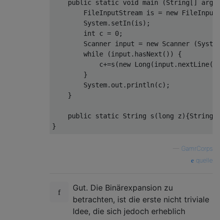
    public static void main (String[] args)
        FileInputStream is = new FileInputS
        System.setIn(is);

        int c = 0;

        Scanner input = new Scanner (System
        while (input.hasNext()) {

            c+=s(new Long(input.nextLine())
        }

        System.out.println(c);

    }

    public static String s(long z){String s
—
GamrCorps
quelle
Gut. Die Binärexpansion zu
betrachten, ist die erste nicht triviale
Idee, die sich jedoch erheblich