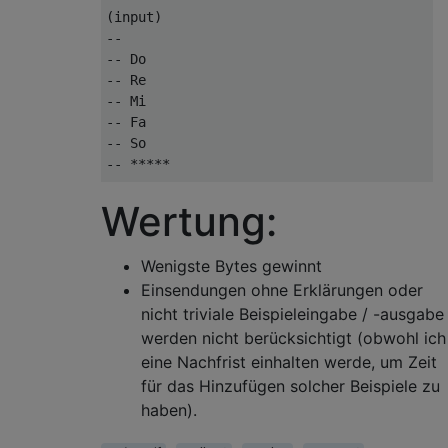
(input)

--

-- Do

-- Re

-- Mi

-- Fa

-- So

-- *****

--

Wertung:
(output)

-- /-----< Do

-- |/----< Re

Wenigste Bytes gewinnt
-- ||/---< Mi

Einsendungen ohne Erklärungen oder
-- |||/--< Fa

-- ||||/-< So

nicht triviale Beispieleingabe / -ausgabe
-- |||||

werden nicht berücksichtigt (obwohl ich
eine Nachfrist einhalten werde, um Zeit
für das Hinzufügen solcher Beispiele zu
haben).