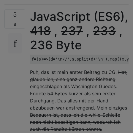
1  "-- |    *     *" → "-- |    /     *" → 
2  "-- |    |     *" → "-- |    |     /" → 
JavaScript (ES6),
5
                       ╰───────────────╯   
                      change first * to /  
418
,
237
,
233
,
                                          a
236 Byte
Puh, das ist mein erster Beitrag zu CG.
Hat,
glaube ich, eine ganz andere Richtung
eingeschlagen als Washington Guedes.
Endete 54 Bytes kürzer als sein erster
Durchgang. Das alles mit der Hand
abzubauen war anstrengend. Mein einziges
Bedauern ist, dass ich die while-Schleife
noch nicht beseitigen kann, wodurch ich
auch die Rendite kürzen könnte.