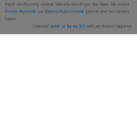
Durch die Nutzung unserer Website bestätigen Sie, dass Sie unsere
Cookie-Richtlinie
und
Datenschutzrichtlinie
gelesen und verstanden
haben.
Licensed under
cc by-sa 3.0
with attribution required.