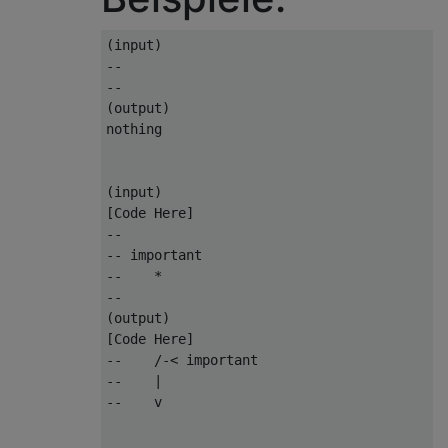
(input)

--

--

(output)

nothing

(input)

[Code Here]

--

-- important

--    *

--

(output)

[Code Here]

--    /-< important

--    |

--    v
