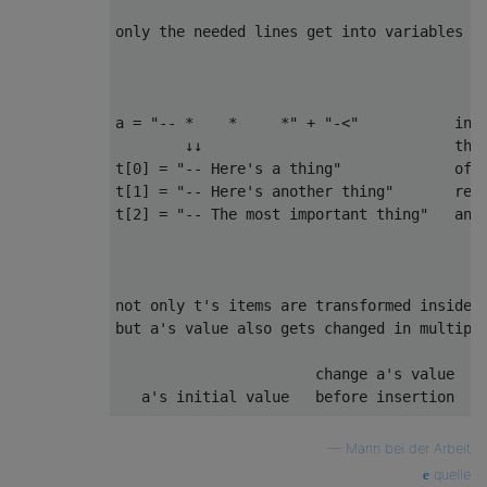
                                           
only the needed lines get into variables ──
a = "-- *    *     *" + "-<"           insi
        ↓↓                             the 
t[0] = "-- Here's a thing"             of t
t[1] = "-- Here's another thing"       repl
t[2] = "-- The most important thing"   and 
not only t's items are transformed inside .
but a's value also gets changed in multiple
                       change a's value    
   a's initial value   before insertion   b
   ╭───────────────╮   ╭───────────────╮   
—
Mann bei der Arbeit
0  "-- *    *     *" → "-- /    *     *" → 
quelle