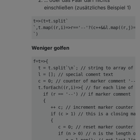
einschließen (zusätzliches Beispiel 1)
t
=>(
t
=
t
.
split
`
`,
t
.
map
((
r
,
i
)=>
r
==
'--'
?(
c
++&&
l
.
map
((
r
,
j
)=>
`)
Weniger golfen
f
=
t
=>{
  t 
=
 t
.
split
`
\n
`;
// string to array of l
  l 
=
[];
// special coment text
  c 
=
0
;
// counter of marker comment '--'
  t
.
forEach
((
r
,
i
)=>{
// for each line of t
if
(
r 
==
'--'
)
// if marker comment
{
++
 c
;
// increment marker counter
if
(
c 
>
1
)
// this is a closing mar
{
          c 
=
0
;
// reset marker counter
if
(
n 
>
0
)
// n is the length of
             q 
=
 l
.
pop
();
// get last line