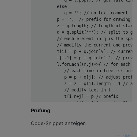
else
             q 
=
''
;
// no text comment, n
          p 
=
''
;
// prefix for drawing t
          z 
=
 q
.
length
;
// length of star 
          q 
=
 q
.
split
(
'*'
);
// split to ge
// each element in q is the spac
// modifiy the current and previ
          t
[
i
]
=
 p 
+
 q
.
join
`
v
`;
// current
          t
[
i
-
1
]
=
 p 
+
 q
.
join
`|`;
// previ
          l
.
forEach
((
r
,
j
)=>{
// for each l
// each line in tree is: pref
             p 
=
 p 
+
 q
[
j
];
// adjust prefi
             z 
=
 z 
-
 q
[
j
].
length 
-
1
// ad
// modify text in t
             t
[
i
-
n
+
j
]
=
 p 
// prefix
+
'/'
+
'-'
.
repeat
(
z
+
1
)
+
+
 r
.
slice
(
3
);
// text, rem
Prüfung
             p 
=
 p 
+
'|'
;
// add vertical 
});
Code-Snippet anzeigen
}
// end if closing comment
       l 
=
[];
// reset l
—
edc65