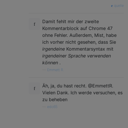
}
quelle
else
// not a special comment marker
       n 
=
 l
.
push
(
r
)
// add current line t
Damit fehlt mir der zweite
});
Kommentarblock auf Chrome 47
return
 t
.
join
`
\n
`
// join to a single st
}
ohne Fehler. Außerdem, Mist, habe
ich vorher nicht gesehen, dass Sie
irgendeine
Kommentarsyntax mit
irgendeiner Sprache verwenden
können
.
—
Emmett R.
Äh, ja, du hast recht. @EmmettR.
Vielen Dank. Ich werde versuchen, es
zu beheben
—
edc65