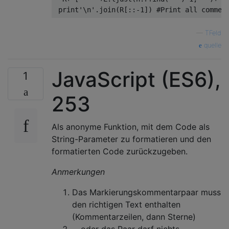
print
'\n'
.
join
(
R
[::-
1
])
#Print all commen
—
TFeld
quelle
JavaScript (ES6),
1
253
Als anonyme Funktion, mit dem Code als
String-Parameter zu formatieren und den
formatierten Code zurückzugeben.
Anmerkungen
Das Markierungskommentarpaar muss
den richtigen Text enthalten
(Kommentarzeilen, dann Sterne)
... oder das Paar darf nichts