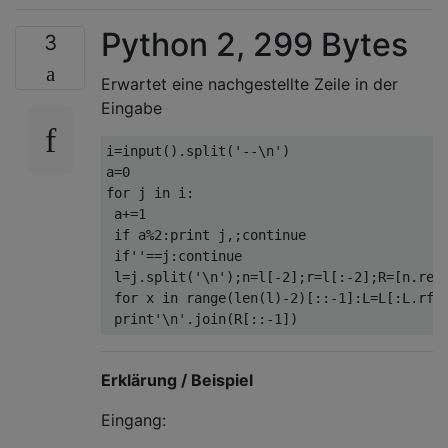
Python 2, 299 Bytes
3
Erwartet eine nachgestellte Zeile in der
Eingabe
i
=
input
().
split
(
'--\n'
)
a
=
0
for
 j 
in
 i
:
 a
+=
1
if
 a
%
2
:
print
 j
,;
continue
if
''
==
j
:
continue
 l
=
j
.
split
(
'\n'
);
n
=
l
[-
2
];
r
=
l
[:-
2
];
R
=[
n
.
rep
for
 x 
in
 range
(
len
(
l
)-
2
)[::-
1
]:
L
=
L
[:
L
.
rfi
print
'\n'
.
join
(
R
[::-
1
])
Erklärung / Beispiel
Eingang: