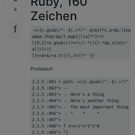
Ruby, 160
Zeichen
->
c
{
c
.
gsub
(
/^--$(.+?)^--$/
m
){*
t
,
a
=
$
&.
lines
a
&&
a
.
chop
!&&(
t
.
map
{|
l
|
a
[?*]=?/
l
[
0
,
2
]=
a
.
gsub
(
/(?<=\/).*/
){?-*
$
&.
size
}+
'-<
a
[?/]=?|
l
}<<
a
+
$
/+
a
.
tr
(?|,?
v
))*
''
}}
Probelauf:
2.1.5 :001 > puts ->c{c.gsub(/^--$(.+?)^--
2.1.5 :002"> --

2.1.5 :003"> -- Here's a thing

2.1.5 :004"> -- Here's another thing

2.1.5 :005"> -- The most important thing

2.1.5 :006"> -- *    *     *

2.1.5 :007"> --

2.1.5 :008"> f x=x+1*x*1*1*0

2.1.5 :009"> "]
