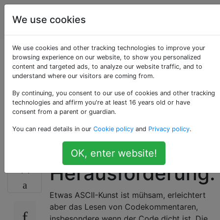
Programmierrätsel
Tags
We use cookies
Account
& Code Golf
We use cookies and other tracking technologies to improve your
Erstellen Sie ein
browsing experience on our website, to show you personalized
content and targeted ads, to analyze our website traffic, and to
understand where our visitors are coming from.
einfaches Tool für
By continuing, you consent to our use of cookies and other tracking
hübsche
technologies and affirm you're at least 16 years old or have
consent from a parent or guardian.
Kommentare
You can read details in our
Cookie policy
and
Privacy policy
.
OK, enter website!
Herausforderung:
14
Etwas ASCII-Kunst ist mühsam, erleichtert
aber das Lesen von Codekommentaren,
insbesondere wenn der Code dicht ist. Die