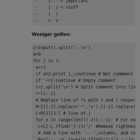
--    /----< important

--    |  /-< stuff

--    |  |

Weniger golfen:
i
=
input
().
split
(
'--\n'
)
a
=
0
for
 j 
in
 i
:
 a
+=
1
if
 a
%
2
:
print
 j
,;
continue
# Not commment
if
''
==
j
:
continue
# Empty comment
 l
=
j
.
split
(
'\n'
)
# Split comment into line
 r
=
l
[:-
2
]
# Replace line of *s with v and | respect
 R
=[
l
[-
2
].
replace
(
'*'
,
'v'
),
l
[-
2
].
replace
(
'
 L
=
R
[
1
][
3
:]
# line of |
for
 x 
in
 range
(
len
(
l
)-
2
)[::-
1
]:
# For eac
  L
=
L
[:
L
.
rfind
(
'|'
)]+
'/'
#Remove rightmost
# Add a line with '-- ',columns, and com
  R
+=[
'-- '
+
L
.
ljust
(
n
.
rfind
(
'*'
)-
1
,
'-'
)+
'<