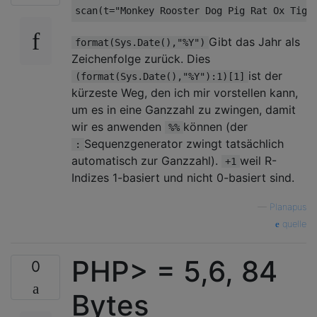
Gibt das Jahr als
format(Sys.Date(),"%Y")
Zeichenfolge zurück. Dies
ist der
(format(Sys.Date(),"%Y"):1)[1]
kürzeste Weg, den ich mir vorstellen kann,
um es in eine Ganzzahl zu zwingen, damit
wir es anwenden
können (der
%%
Sequenzgenerator zwingt tatsächlich
:
automatisch zur Ganzzahl).
weil R-
+1
Indizes 1-basiert und nicht 0-basiert sind.
—
Planapus
quelle
PHP> = 5,6, 84
0
Bytes