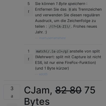
5
Sie können
1 Byte speichern
:
Entfernen Sie das
als Trennzeichen
0
und verwenden Sie diesen regulären
Ausdruck, um die Zeichenfolge zu
teilen :
. Frohes neues
/(?=[A-Z])/
Jahr. :)
—
insertusernamehere
1
anstelle von split
match(/.[a-z]+/g)
(Mehrwert: split mit Capture ist nicht
ES6, ist nur eine FireFox-Funktion)
(und 1 Byte kürzer)
—
edc65
CJam,
82
80
75
3
Bytes