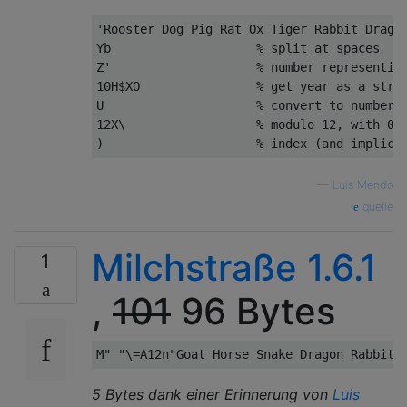
'Rooster Dog Pig Rat Ox Tiger Rabbit Dragon
Yb                    % split at spaces

Z'                    % number representing
10H$XO                % get year as a strin
U                     % convert to number

12X\                  % modulo 12, with 0 c
—
Luis Mendo
quelle
Milchstraße 1.6.1
1
,
101
96 Bytes
5 Bytes dank einer Erinnerung von
Luis