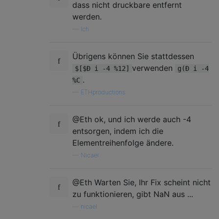
dass nicht druckbare entfernt
werden.
—
Ich
Übrigens können Sie stattdessen
verwenden
$[$Ð i -4 %12]
g(Ð i -4
.
%C
—
ETHproductions
@Eth ok, und ich werde auch -4
entsorgen, indem ich die
Elementreihenfolge ändere.
—
Nicael
@Eth Warten Sie, Ihr Fix scheint nicht
zu funktionieren, gibt NaN aus ...
—
nicael