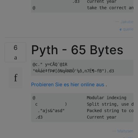
                .d3   current year

—
Jakube
quelle
Pyth - 65 Bytes
6
@c." y=CÅQ¯@îR

Probieren Sie es hier online aus
.
@                     Modular indexing

 c           )        Split string, use def
  ."ajs&^asd"         Packed string to comp
—
Maltysen