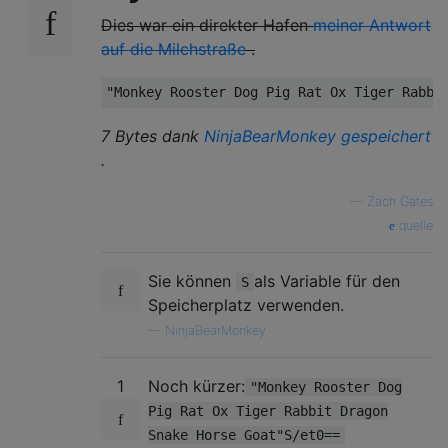
Dies war ein direkter Hafen
meiner Antwort
auf die Milchstraße
.
7 Bytes dank
NinjaBearMonkey gespeichert
.
—
Zach Gates
quelle
Sie können
als Variable für den
S
Speicherplatz verwenden.
—
NinjaBearMonkey
1
Noch kürzer:
"Monkey Rooster Dog
Pig Rat Ox Tiger Rabbit Dragon
Snake Horse Goat"S/et0==