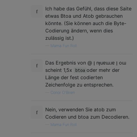
Ich habe das Gefühl, dass diese Saite
etwas Btoa und Atob gebrauchen
könnte. (Sie können auch die Byte-
Codierung ändern, wenn dies
zulässig ist.)
—
Mama Fun Roll
Das Ergebnis von @ ן nɟuɐɯɹɐ ן oɯ
scheint 1,5x
oder mehr der
btoa
Länge der fest codierten
Zeichenfolge zu entsprechen.
—
Conor O'Brien
Nein, verwenden Sie atob zum
Codieren und btoa zum Decodieren.
—
Mama Fun Roll