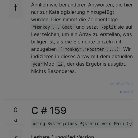
Ähnlich wie bei anderen Antworten, die hier
nur zur Katalogisierung hinzugefügt
wurden. Dies nimmt die Zeichenfolge
und setzt
sie auf
"Monkey ... Goat"
-split
Leerzeichen, um ein Array zu erstellen, was
billiger ist, als die Elemente einzeln mit
anzugeben
. Wir
("Monkey","Rooster",...)
indizieren in dieses Array mit dem aktuellen
Mod
, der das Ergebnis ausgibt.
year
12
Nichts Besonderes.
—
AdmBorkBork
quelle
C # 159
0
Lesbare / ungolfed Version