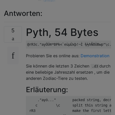
—
TanMath
Antworten:
Pyth, 54 Bytes
5
Probieren Sie es online aus:
Demonstration
Sie können die letzten 3 Zeichen
durch
.d3
eine beliebige Jahreszahl ersetzen , um die
anderen Zodiac-Tiere zu testen.
Erläuterung:
     ."ayö..."        packed string, decryp
    c         \c      split this string at 
 rR3                  make the first letter