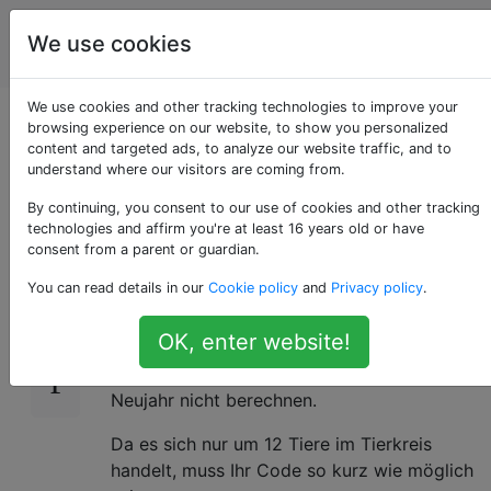
Programmierrätsel
Tags
We use cookies
Account
& Code Golf
We use cookies and other tracking technologies to improve your
Chinesischer
browsing experience on our website, to show you personalized
content and targeted ads, to analyze our website traffic, and to
understand where our visitors are coming from.
Tierkreis des Jahres
By continuing, you consent to our use of cookies and other tracking
technologies and affirm you're at least 16 years old or have
consent from a parent or guardian.
2015 war das Jahr der Ziege! In dieser
9
You can read details in our
Cookie policy
and
Privacy policy
.
Herausforderung werden Sie herausfinden,
welches Tier das Jahr darstellt. Um zu
OK, enter website!
vermeiden, dass diese Herausforderung zu
komplex wird, müssen Sie das chinesische
Neujahr nicht berechnen.
Da es sich nur um 12 Tiere im Tierkreis
handelt, muss Ihr Code so kurz wie möglich