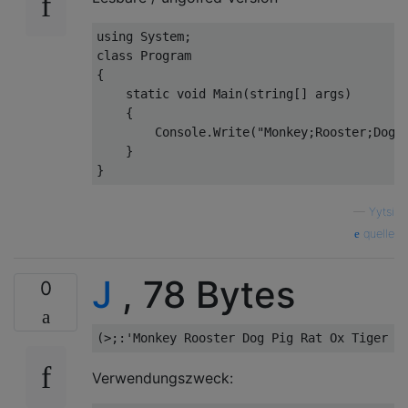
using System;

class Program

{

    static void Main(string[] args)

    {

        Console.Write("Monkey;Rooster;Dog;P
    }

—
Yytsi
quelle
J
, 78 Bytes
0
Verwendungszweck: