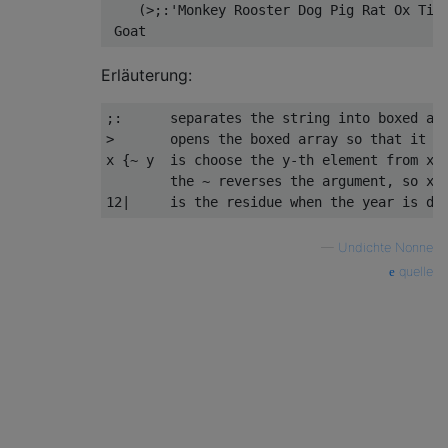
    (>;:'Monkey Rooster Dog Pig Rat Ox Tige
Erläuterung:
;:      separates the string into boxed arr
>       opens the boxed array so that it be
x {~ y  is choose the y-th element from x.

        the ~ reverses the argument, so x {
—
Undichte Nonne
quelle