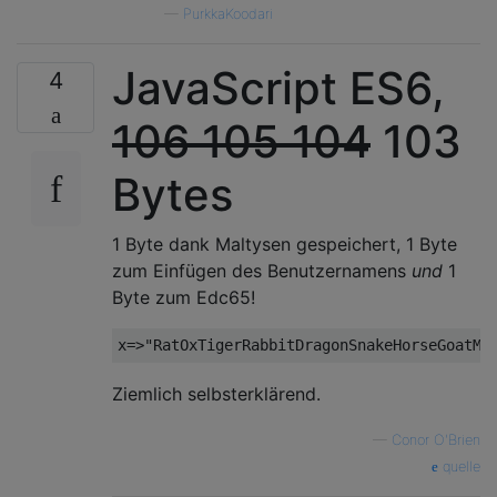
—
PurkkaKoodari
JavaScript ES6,
4
106
105
104
103
Bytes
1 Byte dank Maltysen gespeichert, 1 Byte
zum Einfügen des Benutzernamens
und
1
Byte zum Edc65!
Ziemlich selbsterklärend.
—
Conor O'Brien
quelle