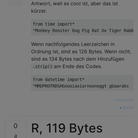
Antwort, weil es cool ist, aber das ist
kürzer.
from
 time 
import
*
"Monkey Rooster Dog Pig Rat Ox Tiger Rabbi
Wenn nachfolgendes Leerzeichen in
Ordnung ist, sind es 126 Bytes. Wenn nicht,
sind es 134 Bytes nach dem Hinzufügen
am Ende des Codes.
.strip()
from
 datetime 
import
*
"MRDPROTRDSHGoooiaxiarnoonoggt gbaaraks   
—
Sherlock9
quelle
R, 119 Bytes
0