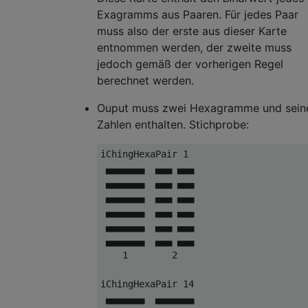
Exagramms aus Paaren. Für jedes Paar
muss also der erste aus dieser Karte
entnommen werden, der zweite muss
jedoch gemäß der vorherigen Regel
berechnet werden.
Ouput muss zwei Hexagramme und sein
Zahlen enthalten. Stichprobe:
iChingHexaPair 1

 ▄▄▄▄▄▄▄  ▄▄▄ ▄▄▄

 ▄▄▄▄▄▄▄  ▄▄▄ ▄▄▄

 ▄▄▄▄▄▄▄  ▄▄▄ ▄▄▄

 ▄▄▄▄▄▄▄  ▄▄▄ ▄▄▄

 ▄▄▄▄▄▄▄  ▄▄▄ ▄▄▄

 ▄▄▄▄▄▄▄  ▄▄▄ ▄▄▄

    1        2   

iChingHexaPair 14

 ▄▄▄▄▄▄▄  ▄▄▄▄▄▄▄
