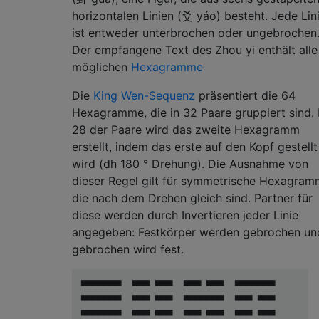
horizontalen Linien (爻 yáo) besteht. Jede Lin
ist entweder unterbrochen oder ungebrochen
Der empfangene Text des Zhou yi enthält alle
möglichen
Hexagramme
Die
King Wen-Sequenz
präsentiert die 64
Hexagramme, die in 32 Paare gruppiert sind. 
28 der Paare wird das zweite Hexagramm
erstellt, indem das erste auf den Kopf gestellt
wird (dh 180 ° Drehung). Die Ausnahme von
dieser Regel gilt für symmetrische Hexagram
die nach dem Drehen gleich sind. Partner für
diese werden durch Invertieren jeder Linie
angegeben: Festkörper werden gebrochen un
gebrochen wird fest.
 ▄▄▄▄▄▄▄  ▄▄▄ ▄▄▄  ▄▄▄ ▄▄▄  ▄▄▄▄▄▄▄      ▄▄
 ▄▄▄▄▄▄▄  ▄▄▄ ▄▄▄  ▄▄▄▄▄▄▄  ▄▄▄ ▄▄▄      ▄▄
 ▄▄▄▄▄▄▄  ▄▄▄ ▄▄▄  ▄▄▄ ▄▄▄  ▄▄▄ ▄▄▄      ▄▄