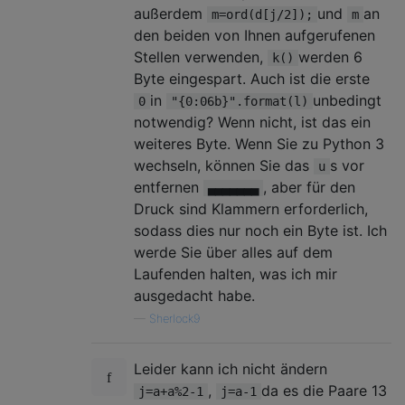
außerdem
und
an
m=ord(d[j/2]);
m
den beiden von Ihnen aufgerufenen
Stellen verwenden,
werden 6
k()
Byte eingespart. Auch ist die erste
in
unbedingt
0
"{0:06b}".format(l)
notwendig? Wenn nicht, ist das ein
weiteres Byte. Wenn Sie zu Python 3
wechseln, können Sie das
s vor
u
entfernen
, aber für den
▄▄▄▄▄▄▄
Druck sind Klammern erforderlich,
sodass dies nur noch ein Byte ist. Ich
werde Sie über alles auf dem
Laufenden halten, was ich mir
ausgedacht habe.
—
Sherlock9
Leider kann ich nicht ändern
,
da es die Paare 13
j=a+a%2-1
j=a-1