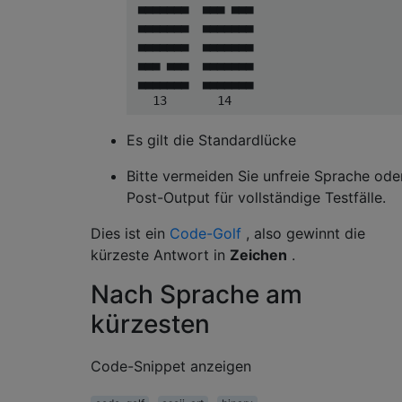
 ▄▄▄▄▄▄▄  ▄▄▄ ▄▄▄

 ▄▄▄▄▄▄▄  ▄▄▄▄▄▄▄

 ▄▄▄▄▄▄▄  ▄▄▄▄▄▄▄

 ▄▄▄ ▄▄▄  ▄▄▄▄▄▄▄

 ▄▄▄▄▄▄▄  ▄▄▄▄▄▄▄

Es gilt die Standardlücke
Bitte vermeiden Sie unfreie Sprache ode
Post-Output für vollständige Testfälle.
Dies ist ein
Code-Golf
, also gewinnt die
kürzeste Antwort in
Zeichen
.
Nach Sprache am
kürzesten
Code-Snippet anzeigen