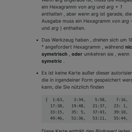
   41       42       43       44           
ein Hexagramm von
arg
und
arg + 1
enthalten
, aber wenn arg ist gerade, die
 ▄▄▄ ▄▄▄  ▄▄▄▄▄▄▄  ▄▄▄ ▄▄▄  ▄▄▄▄▄▄▄      ▄▄
Ausgabe muss ein Hexagramm von
arg -
 ▄▄▄▄▄▄▄  ▄▄▄ ▄▄▄  ▄▄▄ ▄▄▄  ▄▄▄ ▄▄▄      ▄▄
und
arg
) enthalten.
 ▄▄▄▄▄▄▄  ▄▄▄▄▄▄▄  ▄▄▄▄▄▄▄  ▄▄▄ ▄▄▄      ▄▄
 ▄▄▄▄▄▄▄  ▄▄▄▄▄▄▄  ▄▄▄ ▄▄▄  ▄▄▄▄▄▄▄      ▄▄
Das Werkzeug haben ,
drehen
sich um 1
 ▄▄▄ ▄▄▄  ▄▄▄▄▄▄▄  ▄▄▄ ▄▄▄  ▄▄▄ ▄▄▄      ▄▄
° angefordert Hexagramm , während
ni
 ▄▄▄▄▄▄▄  ▄▄▄ ▄▄▄  ▄▄▄▄▄▄▄  ▄▄▄ ▄▄▄      ▄▄
symetrisch
,
oder
umkehren sie , wenn
   49       50       51       52           
symetric
.
 ▄▄▄▄▄▄▄  ▄▄▄ ▄▄▄  ▄▄▄▄▄▄▄  ▄▄▄ ▄▄▄      ▄▄
Es ist keine Karte außer dieser autorisier
 ▄▄▄▄▄▄▄  ▄▄▄▄▄▄▄  ▄▄▄▄▄▄▄  ▄▄▄▄▄▄▄      ▄▄
 ▄▄▄ ▄▄▄  ▄▄▄▄▄▄▄  ▄▄▄ ▄▄▄  ▄▄▄ ▄▄▄      ▄▄
die in irgendeiner Form gespeichert wer
 ▄▄▄▄▄▄▄  ▄▄▄ ▄▄▄  ▄▄▄ ▄▄▄  ▄▄▄ ▄▄▄      ▄▄
kann, die Sie nützlich finden
 ▄▄▄▄▄▄▄  ▄▄▄▄▄▄▄  ▄▄▄▄▄▄▄  ▄▄▄▄▄▄▄      ▄▄
 ▄▄▄ ▄▄▄  ▄▄▄▄▄▄▄  ▄▄▄ ▄▄▄  ▄▄▄▄▄▄▄      ▄▄
 {  1:63,    3:34,    5:58,    7:16,  
   17:38,   19:48,   21:37,   23: 1,  
   33:15,   35: 5,   37:43,   39:10,  
Diese Karte enthält den
Binärwert
jedes 