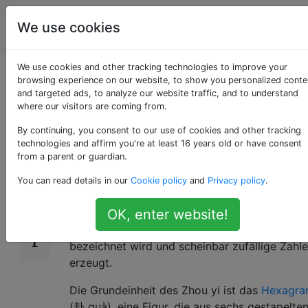
Programmierrätsel
Tags
We use cookies
Account
& Code Golf
We use cookies and other tracking technologies to improve your
I-Ching-Paar-
browsing experience on our website, to show you personalized conte
and targeted ads, to analyze our website traffic, and to understand
where our visitors are coming from.
Binärcomputer
By continuing, you consent to our use of cookies and other tracking
technologies and affirm you're at least 16 years old or have consent
from a parent or guardian.
Einführung
10
You can read details in our
Cookie policy
and
Privacy policy
.
I Ging
ist ein alter Weissagungstext und der
älteste der chinesischen Klassiker. Es verwen
OK, enter website!
eine Art der Wahrsagerei, die als Cleromantie
bezeichnet wird und scheinbar zufällige Zahl
erzeugt.
Die Grundeinheit des Zhou yi ist das
Hexagr
(卦 guà), eine Figur, die aus sechs gestapelte