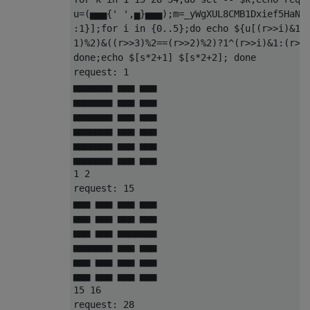
u=(▅▅▅{' ',▅}▅▅▅);m=_yWgXUL8CMB1Dxief5HaN@6
:1}];for i in {0..5};do echo ${u[(r>>i)&1]}
1)%2)&((r>>3)%2==(r>>2)%2)?1^(r>>i)&1:(r>>(
done;echo $[s*2+1] $[s*2+2]; done

request: 1

▅▅▅▅▅▅▅ ▅▅▅ ▅▅▅

▅▅▅▅▅▅▅ ▅▅▅ ▅▅▅

▅▅▅▅▅▅▅ ▅▅▅ ▅▅▅

▅▅▅▅▅▅▅ ▅▅▅ ▅▅▅

▅▅▅▅▅▅▅ ▅▅▅ ▅▅▅

▅▅▅▅▅▅▅ ▅▅▅ ▅▅▅

1 2

request: 15

▅▅▅ ▅▅▅ ▅▅▅ ▅▅▅

▅▅▅ ▅▅▅ ▅▅▅ ▅▅▅

▅▅▅ ▅▅▅ ▅▅▅▅▅▅▅

▅▅▅▅▅▅▅ ▅▅▅ ▅▅▅

▅▅▅ ▅▅▅ ▅▅▅ ▅▅▅

▅▅▅ ▅▅▅ ▅▅▅ ▅▅▅

15 16

request: 28
