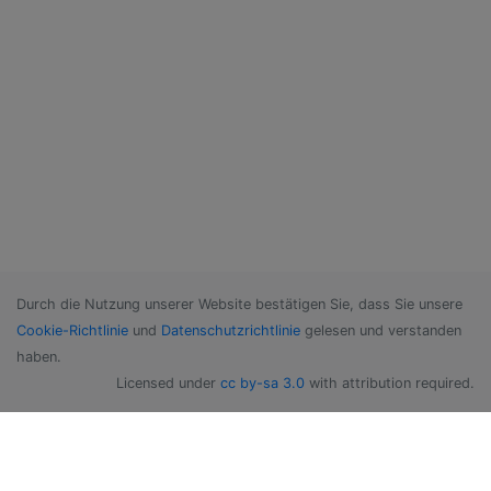
Durch die Nutzung unserer Website bestätigen Sie, dass Sie unsere
Cookie-Richtlinie
und
Datenschutzrichtlinie
gelesen und verstanden
haben.
Licensed under
cc by-sa 3.0
with attribution required.