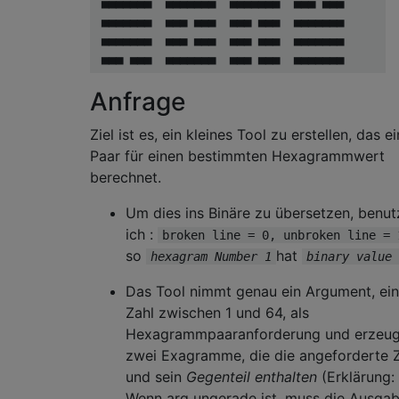
 ▄▄▄▄▄▄▄  ▄▄▄▄▄▄▄  ▄▄▄▄▄▄▄  ▄▄▄ ▄▄▄      ▄▄
 ▄▄▄▄▄▄▄  ▄▄▄ ▄▄▄  ▄▄▄ ▄▄▄  ▄▄▄▄▄▄▄      ▄▄
 ▄▄▄▄▄▄▄  ▄▄▄ ▄▄▄  ▄▄▄ ▄▄▄  ▄▄▄▄▄▄▄      ▄▄
 ▄▄▄ ▄▄▄  ▄▄▄▄▄▄▄  ▄▄▄ ▄▄▄  ▄▄▄▄▄▄▄      ▄▄
 ▄▄▄ ▄▄▄  ▄▄▄▄▄▄▄  ▄▄▄ ▄▄▄  ▄▄▄▄▄▄▄      ▄▄
Anfrage
 ▄▄▄▄▄▄▄  ▄▄▄▄▄▄▄  ▄▄▄▄▄▄▄  ▄▄▄ ▄▄▄      ▄▄
   25       26       27       28           
Ziel ist es, ein kleines Tool zu erstellen, das ei
 ▄▄▄▄▄▄▄  ▄▄▄ ▄▄▄  ▄▄▄▄▄▄▄  ▄▄▄ ▄▄▄      ▄▄
Paar für einen bestimmten Hexagrammwert
 ▄▄▄▄▄▄▄  ▄▄▄ ▄▄▄  ▄▄▄ ▄▄▄  ▄▄▄ ▄▄▄      ▄▄
berechnet.
 ▄▄▄▄▄▄▄  ▄▄▄▄▄▄▄  ▄▄▄▄▄▄▄  ▄▄▄ ▄▄▄      ▄▄
 ▄▄▄▄▄▄▄  ▄▄▄▄▄▄▄  ▄▄▄ ▄▄▄  ▄▄▄▄▄▄▄      ▄▄
Um dies ins Binäre zu übersetzen, benut
 ▄▄▄ ▄▄▄  ▄▄▄▄▄▄▄  ▄▄▄ ▄▄▄  ▄▄▄ ▄▄▄      ▄▄
ich :
broken line = 0, unbroken line = 
 ▄▄▄ ▄▄▄  ▄▄▄▄▄▄▄  ▄▄▄ ▄▄▄  ▄▄▄▄▄▄▄      ▄▄
so
hat
hexagram Number 1
binary value 
   33       34       35       36           
Das Tool nimmt genau ein Argument, ei
 ▄▄▄▄▄▄▄  ▄▄▄▄▄▄▄  ▄▄▄ ▄▄▄  ▄▄▄▄▄▄▄      ▄▄
Zahl zwischen 1 und 64, als
 ▄▄▄ ▄▄▄  ▄▄▄▄▄▄▄  ▄▄▄▄▄▄▄  ▄▄▄▄▄▄▄      ▄▄
Hexagrammpaaranforderung und erzeug
 ▄▄▄ ▄▄▄  ▄▄▄ ▄▄▄  ▄▄▄▄▄▄▄  ▄▄▄▄▄▄▄      ▄▄
zwei Exagramme, die die angeforderte 
 ▄▄▄ ▄▄▄  ▄▄▄ ▄▄▄  ▄▄▄▄▄▄▄  ▄▄▄▄▄▄▄      ▄▄
 ▄▄▄▄▄▄▄  ▄▄▄ ▄▄▄  ▄▄▄▄▄▄▄  ▄▄▄▄▄▄▄      ▄▄
und sein
Gegenteil enthalten
(Erklärung:
 ▄▄▄▄▄▄▄  ▄▄▄▄▄▄▄  ▄▄▄▄▄▄▄  ▄▄▄ ▄▄▄      ▄▄
Wenn arg ungerade ist, muss die Ausga