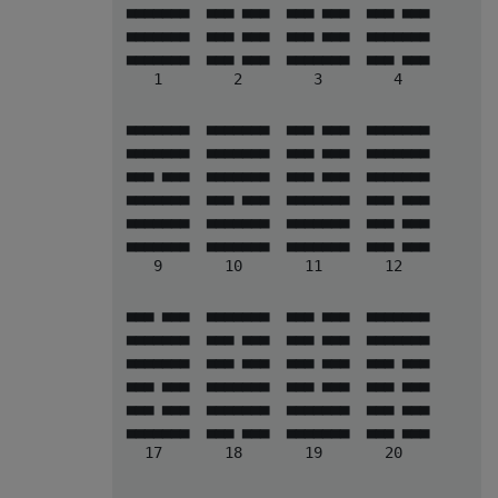
 ▄▄▄▄▄▄▄  ▄▄▄ ▄▄▄  ▄▄▄ ▄▄▄  ▄▄▄ ▄▄▄      ▄▄
 ▄▄▄▄▄▄▄  ▄▄▄ ▄▄▄  ▄▄▄ ▄▄▄  ▄▄▄▄▄▄▄      ▄▄
 ▄▄▄▄▄▄▄  ▄▄▄ ▄▄▄  ▄▄▄▄▄▄▄  ▄▄▄ ▄▄▄      ▄▄
    1        2        3        4           
 ▄▄▄▄▄▄▄  ▄▄▄▄▄▄▄  ▄▄▄ ▄▄▄  ▄▄▄▄▄▄▄      ▄▄
 ▄▄▄▄▄▄▄  ▄▄▄▄▄▄▄  ▄▄▄ ▄▄▄  ▄▄▄▄▄▄▄      ▄▄
 ▄▄▄ ▄▄▄  ▄▄▄▄▄▄▄  ▄▄▄ ▄▄▄  ▄▄▄▄▄▄▄      ▄▄
 ▄▄▄▄▄▄▄  ▄▄▄ ▄▄▄  ▄▄▄▄▄▄▄  ▄▄▄ ▄▄▄      ▄▄
 ▄▄▄▄▄▄▄  ▄▄▄▄▄▄▄  ▄▄▄▄▄▄▄  ▄▄▄ ▄▄▄      ▄▄
 ▄▄▄▄▄▄▄  ▄▄▄▄▄▄▄  ▄▄▄▄▄▄▄  ▄▄▄ ▄▄▄      ▄▄
    9       10       11       12           
 ▄▄▄ ▄▄▄  ▄▄▄▄▄▄▄  ▄▄▄ ▄▄▄  ▄▄▄▄▄▄▄      ▄▄
 ▄▄▄▄▄▄▄  ▄▄▄ ▄▄▄  ▄▄▄ ▄▄▄  ▄▄▄▄▄▄▄      ▄▄
 ▄▄▄▄▄▄▄  ▄▄▄ ▄▄▄  ▄▄▄ ▄▄▄  ▄▄▄ ▄▄▄      ▄▄
 ▄▄▄ ▄▄▄  ▄▄▄▄▄▄▄  ▄▄▄ ▄▄▄  ▄▄▄ ▄▄▄      ▄▄
 ▄▄▄ ▄▄▄  ▄▄▄▄▄▄▄  ▄▄▄▄▄▄▄  ▄▄▄ ▄▄▄      ▄▄
 ▄▄▄▄▄▄▄  ▄▄▄ ▄▄▄  ▄▄▄▄▄▄▄  ▄▄▄ ▄▄▄      ▄▄
   17       18       19       20           