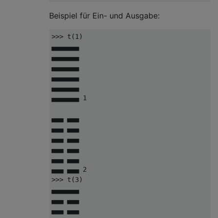
Beispiel für Ein- und Ausgabe:
>>> t(1)

▄▄▄▄▄▄▄

▄▄▄▄▄▄▄

▄▄▄▄▄▄▄

▄▄▄▄▄▄▄

▄▄▄▄▄▄▄

▄▄▄▄▄▄▄ 1 

▄▄▄ ▄▄▄

▄▄▄ ▄▄▄

▄▄▄ ▄▄▄

▄▄▄ ▄▄▄

▄▄▄ ▄▄▄

▄▄▄ ▄▄▄ 2

>>> t(3)

▄▄▄▄▄▄▄

▄▄▄ ▄▄▄

▄▄▄ ▄▄▄
