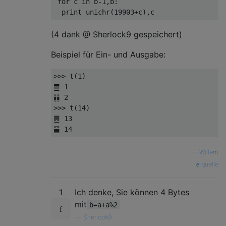
 for c in b-1,b:

(4 dank @ Sherlock9 gespeichert)
Beispiel für Ein- und Ausgabe:
>>> t(1)

䷀ 1

䷁ 2

>>> t(14)

䷌ 13

—
Willem
quelle
1
Ich denke, Sie können 4 Bytes
mit
b=a+a%2
—
Sherlock9