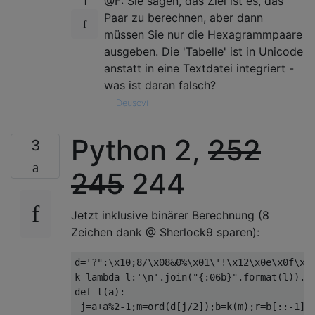
1
@F: Sie sagen, das Ziel ist es, das
Paar zu berechnen, aber dann
müssen Sie nur die Hexagrammpaare
ausgeben. Die 'Tabelle' ist in Unicode
anstatt in eine Textdatei integriert -
was ist daran falsch?
—
Deusovi
Python 2,
252
3
245
244
Jetzt inklusive binärer Berechnung (8
Zeichen dank @ Sherlock9 sparen):
d='?":\x10;8/\x08&0%\x01\'!\x12\x0e\x0f\x05
k=lambda l:'\n'.join("{:06b}".format(l)).re
def t(a):
