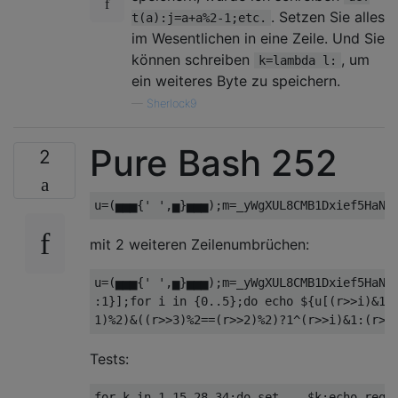
. Setzen Sie alles
t(a):j=a+a%2-1;etc.
im Wesentlichen in eine Zeile. Und Sie
können schreiben
, um
k=lambda l:
ein weiteres Byte zu speichern.
—
Sherlock9
Pure Bash 252
2
mit 2 weiteren Zeilenumbrüchen:
u=(▅▅▅{' ',▅}▅▅▅);m=_yWgXUL8CMB1Dxief5HaN@6
:1}];for i in {0..5};do echo ${u[(r>>i)&1]}
Tests:
for k in 1 15 28 34;do set -- $k;echo reque