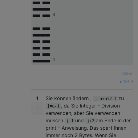
▄▄▄ ▄▄▄

▄▄▄▄▄▄▄

▄▄▄ ▄▄▄ 3 

▄▄▄ ▄▄▄

▄▄▄▄▄▄▄

▄▄▄ ▄▄▄

▄▄▄ ▄▄▄

▄▄▄ ▄▄▄

—
Willem
quelle
1
Sie können ändern ,
zu
j=a+a%2-1
, da Sie Integer - Division
j=a-1
verwenden, aber Sie verwenden
müssen
und
am Ende in der
j+1
j+2
print - Anweisung. Das spart Ihnen
immer noch 2 Bytes. Wenn Sie