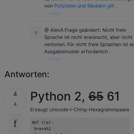
von
Polizisten und Räubern gilt
.
—
Alex A.
@ AlexA.Frage geändert:
Nicht freie
Sprache ist nicht erwünscht, aber nicht
verboten. Für
nicht freie
Sprachen ist ei
Ausgabemuster erforderlich .
—
F. Hauri
Antworten:
Python 2,
65
61
4
Erzeugt Unicode-I-Ching-Hexagrammpaare
def t(a):

 b=a+a%2
