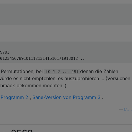
9793

n Permutationen, bei
denen die Zahlen
[0 1 2 ... 19]
rde es nicht empfehlen, es auszuprobieren ... (Versuchen 
schmack bekommen möchten .)
,
Programm 2
,
Sane-Version von Programm 3
.
—
Mart