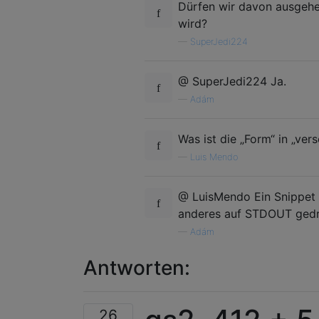
Dürfen wir davon ausgehen
wird?
—
SuperJedi224
@ SuperJedi224 Ja.
—
Adám
Was ist die „Form“ in „ve
—
Luis Mendo
@ LuisMendo Ein Snippet 
anderes auf STDOUT gedr
—
Adám
Antworten:
26