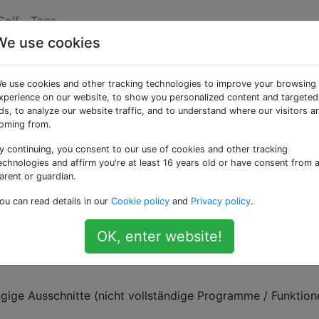
Golf
Tags
We use cookies
 Ausgabe bei minimaler
e use cookies and other tracking technologies to improve your browsing
xperience on our website, to show you personalized content and targeted
ds, to analyze our website traffic, and to understand where our visitors a
oming from.
y continuing, you consent to our use of cookies and other tracking
degolf darum, das Beste aus dem wenigsten Code zu mache
echnologies and affirm you're at least 16 years old or have consent from 
e tatsächliche Ausgabe ist?
arent or guardian.
ou can read details in our
Cookie policy
and
Privacy policy
.
 hatten, das beste Input-Output-
Verhältnis
zu
erzielen
, i
chst endlichen und deterministischen
Ausgabe mit
OK, enter website!
scherweise ist diese Herausforderung dann nicht
Code-Gol
gige Ausschnitte (nicht vollständige Programme / Funktion