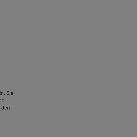
n. Sie
ch
ürden