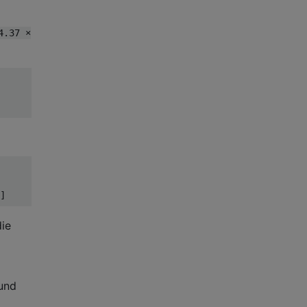
4.37 ×
die
 und