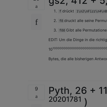
gs2, 412 + 5
drückt
f
1\n2\nFizz\n4\nB
druckt alle seine Permu
fô
Gibt alle Permutatione
fôô
EDIT: Um die Dinge in die richti
1000000000000000000000000000
10
Bytes, die alle bisherigen Antwor
Pyth, 26 + 1
9
20201781
)