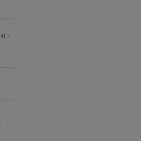
—
Jakube
quelle
 4) +
e