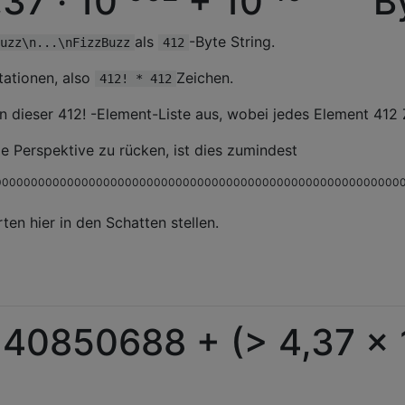
,37 · 10
+ 10
B
als
-Byte String.
uzz\n...\nFizzBuzz
412
tationen, also
Zeichen.
412! * 412
n dieser 412! -Element-Liste aus, wobei jedes Element 412 
ge Perspektive zu rücken, ist dies zumindest
00000000000000000000000000000000000000000000000000000000
ten hier in den Schatten stellen.
140850688 + (> 4,37 × 