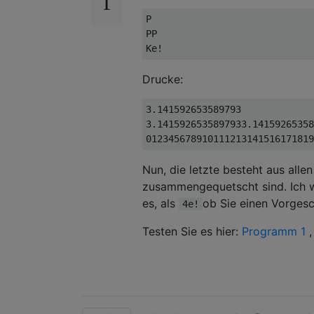
P

PP

Drucke:
3.141592653589793

3.1415926535897933.14159265358
Nun, die letzte besteht aus alle
zusammengequetscht sind. Ich wü
es, als
ob Sie einen Vorge
4e!
Testen Sie es hier:
Programm 1