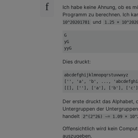
Ich habe keine Ahnung, ob es mö
Programm zu berechnen. Ich kan
und
10^20201781
1.25 × 10^202
G

yG

Dies druckt:
abcdefghijklmnopqrstuvwxyz

['', 'a', 'b', ..., 'abcdefghi
Der erste druckt das Alphabet, 
Untergruppen der Untergruppen 
handelt
2^(2^26) ~= 1.09 × 10^
Offensichtlich wird kein Comput
auszugeben.