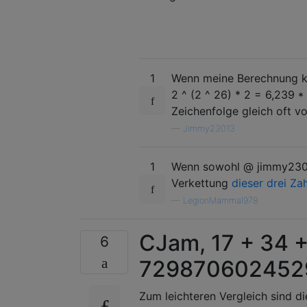
1
Wenn meine Berechnung korr
2 ^ (2 ^ 26) * 2 = 6,239 
Zeichenfolge gleich oft v
—
Jimmy23013
1
Wenn sowohl @ jimmy23013
Verkettung
dieser
drei
Zah
—
LegionMammal978
CJam, 17 + 34
6
7298706024529
Zum leichteren Vergleich sind di