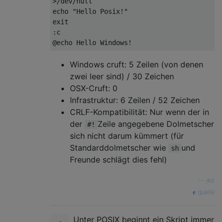
>/dev/null

echo "Hello Posix!"

exit

:c

Windows cruft: 5 Zeilen (von denen
zwei leer sind) / 30 Zeichen
OSX-Cruft: 0
Infrastruktur: 6 Zeilen / 52 Zeichen
CRLF-Kompatibilität: Nur wenn der in
der
Zeile angegebene Dolmetscher
#!
sich nicht darum kümmert (für
Standarddolmetscher wie
und
sh
Freunde schlägt dies fehl)
—
jez
quelle
Unter POSIX beginnt ein Skript immer