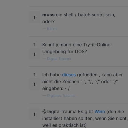
muss
ein shell / batch script sein,
oder?
—
Katze
1
Kennt jemand eine Try-it-Online-
Umgebung für DOS?
—
Digital Trauma
1
Ich habe
dieses
gefunden , kann aber
nicht die Zeichen ":", "\", "{" oder "}"
eingeben: - /
—
Digitales Trauma
@DigitalTrauma Es gibt
Wein
(den Sie
installiert haben sollten, wenn Sie nicht,
weil es praktisch ist)