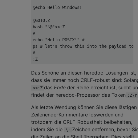
@echo Hello Windows!

@GOTO:Z

bash "$@"<<:Z

#

echo "Hello POSIX!" #

ps # let's throw this into the payload to k
#

Das Schöne an diesen heredoc-Lösungen ist,
dass sie immer noch CRLF-robust sind: Solan
das
Ende
der Reihe erreicht ist, sucht u
<<:Z
findet der heredoc-Prozessor das Token
:Z\r
Als letzte Wendung können Sie diese lästigen
Zeilenende-Kommentare loswerden und
trotzdem die CRLF-Robustheit beibehalten,
indem Sie die
Zeichen entfernen, bevor Si
\r
die Zeilen an die Shell übergeben. Dies stellt