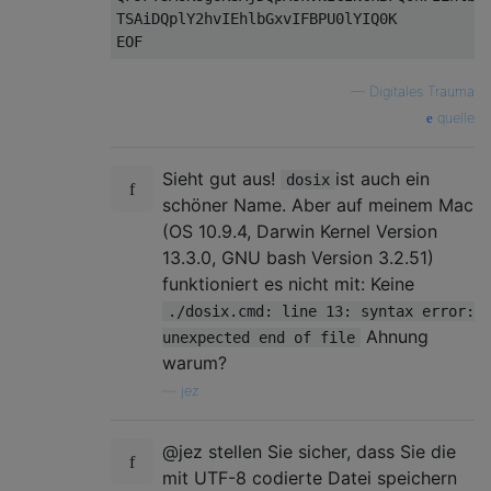
TSAiDQplY2hvIEhlbGxvIFBPU0lYIQ0K

—
Digitales Trauma
quelle
Sieht gut aus!
ist auch ein
dosix
schöner Name. Aber auf meinem Mac
(OS 10.9.4, Darwin Kernel Version
13.3.0, GNU bash Version 3.2.51)
funktioniert es nicht mit: Keine
./dosix.cmd: line 13: syntax error:
Ahnung
unexpected end of file
warum?
—
jez
@jez stellen Sie sicher, dass Sie die
mit UTF-8 codierte Datei speichern