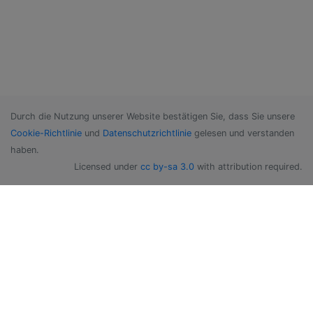
Durch die Nutzung unserer Website bestätigen Sie, dass Sie unsere
Cookie-Richtlinie
und
Datenschutzrichtlinie
gelesen und verstanden
haben.
Licensed under
cc by-sa 3.0
with attribution required.