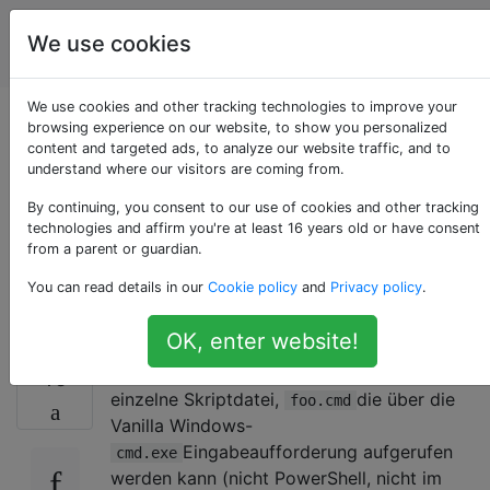
Programmierrätsel
Tags
We use cookies
Account
& Code Golf
We use cookies and other tracking technologies to improve your
Eine ausführbare
browsing experience on our website, to show you personalized
content and targeted ads, to analyze our website traffic, and to
understand where our visitors are coming from.
Skriptdatei, die unter
By continuing, you consent to our use of cookies and other tracking
POSIX und Windows
technologies and affirm you're at least 16 years old or have consent
from a parent or guardian.
ausgeführt wird
You can read details in our
Cookie policy
and
Privacy policy
.
OK, enter website!
Herausforderung
: Schreiben Sie eine
16
einzelne Skriptdatei,
die über die
foo.cmd
Vanilla Windows-
Eingabeaufforderung aufgerufen
cmd.exe
werden kann (nicht PowerShell, nicht im