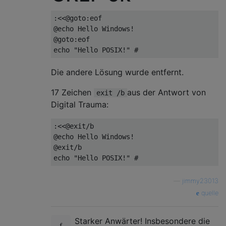
:<<@goto:eof

@echo Hello Windows!

@goto:eof

Die andere Lösung wurde entfernt.
17 Zeichen
aus der Antwort von
exit /b
Digital Trauma:
:<<@exit/b

@echo Hello Windows!

@exit/b

—
jimmy23013
quelle
Starker Anwärter! Insbesondere die