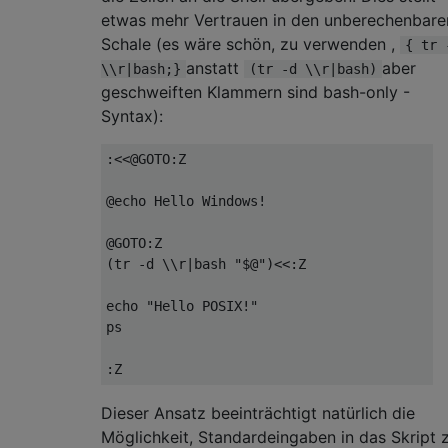
etwas mehr Vertrauen in den unberechenbare
Schale (es wäre schön, zu verwenden ,
{ tr 
anstatt
aber
\\r|bash;}
(tr -d \\r|bash)
geschweiften Klammern sind bash-only -
Syntax):
:<<@GOTO:Z

@echo Hello Windows!

@GOTO:Z

(tr -d \\r|bash "$@")<<:Z

echo "Hello POSIX!"

ps

Dieser Ansatz beeinträchtigt natürlich die
Möglichkeit, Standardeingaben in das Skript 