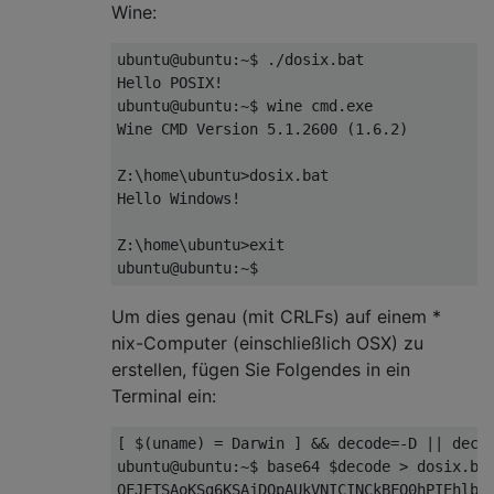
Wine:
ubuntu@ubuntu:~$ ./dosix.bat

Hello POSIX!

ubuntu@ubuntu:~$ wine cmd.exe

Wine CMD Version 5.1.2600 (1.6.2)

Z:\home\ubuntu>dosix.bat

Hello Windows!

Z:\home\ubuntu>exit

Um dies genau (mit CRLFs) auf einem *
nix-Computer (einschließlich OSX) zu
erstellen, fügen Sie Folgendes in ein
Terminal ein:
[ $(uname) = Darwin ] && decode=-D || decod
ubuntu@ubuntu:~$ base64 $decode > dosix.bat
QFJFTSAoKSg6KSAjDQpAUkVNICINCkBFQ0hPIEhlbGx