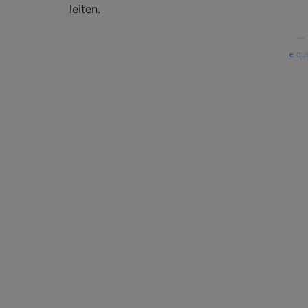
leiten.
—
que