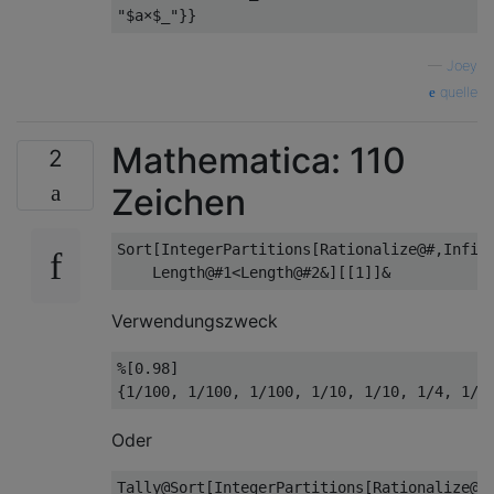
—
Joey
quelle
Mathematica: 110
2
Zeichen
Sort[IntegerPartitions[Rationalize@#,Infini
Verwendungszweck
%[0.98]  

Oder
Tally@Sort[IntegerPartitions[Rationalize@#,