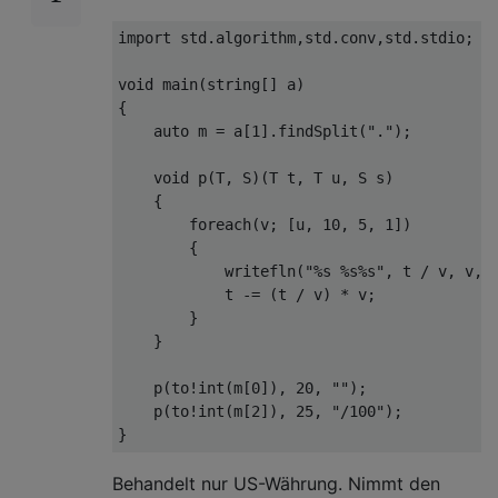
import std.algorithm,std.conv,std.stdio;

void main(string[] a)

{

    auto m = a[1].findSplit(".");

    void p(T, S)(T t, T u, S s)

    {

        foreach(v; [u, 10, 5, 1])

        {

            writefln("%s %s%s", t / v, v, s
            t -= (t / v) * v;

        }

    }

    p(to!int(m[0]), 20, "");

    p(to!int(m[2]), 25, "/100");

Behandelt nur US-Währung. Nimmt den