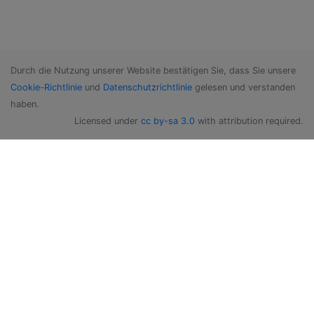
Durch die Nutzung unserer Website bestätigen Sie, dass Sie unsere
Cookie-Richtlinie
und
Datenschutzrichtlinie
gelesen und verstanden
haben.
Licensed under
cc by-sa 3.0
with attribution required.