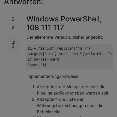
Antworten:
Windows PowerShell,
2
108
111
117
Der allererste Versuch, bisher ungeölft:
$i=+("$input"-replace'[^\d.]')

$args|%{0d+$_}|sort -des|%{$a=[math]::floor
if($a){$i-=$a*$_

Implementierungshinweise:
Akzeptiert die Menge, die über die
Pipeline zurückgegeben werden soll
Akzeptiert die Liste der
Währungsbezeichnungen über die
Befehlszeile