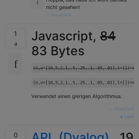
nicht gesehen!
—
Ericw31415
Javascript,
84
1
83 Bytes
Verwendet einen gierigen Algorithmus.
—
ericw31415
quelle
APL (Dyalog)
, 19
0