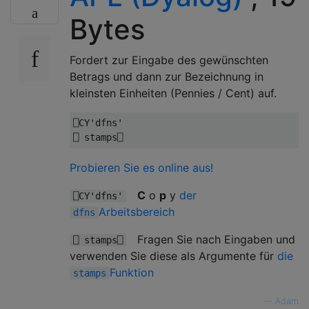
Bytes
Fordert zur Eingabe des gewünschten
Betrags und dann zur Bezeichnung in
kleinsten Einheiten (Pennies / Cent) auf.
⎕
CY
'dfns'
⎕
 stamps
⎕
Probieren Sie es online aus!
C
o
p
y
der
⎕CY'dfns'
Arbeitsbereich
dfns
Fragen Sie nach Eingaben und
⎕ stamps⎕
verwenden Sie diese als Argumente für
die
Funktion
stamps
—
Adam