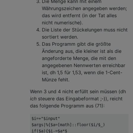
Die Menge kann mit einem
Währungszeichen angegeben werden;
das wird entfernt (in der Tat alles
nicht numerische).
Die Liste der Stückelungen muss nicht
sortiert werden.
Das Programm gibt die größte
Änderung aus, die kleiner ist als die
angeforderte Menge, die mit den
angegebenen Nennwerten erreichbar
ist, dh 1,5 für 1,53, wenn die 1-Cent-
Münze fehlt.
Wenn 3 und 4 nicht erfüllt sein müssen (dh
ich
steuere das Eingabeformat ;-)), reicht
das folgende Programm aus (71):
$i=+"$input"

$args|%{$a=[math]::floor($i/$_)

if($a){$i-=$a*$_
