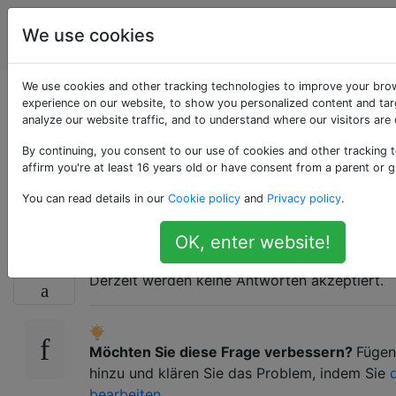
Programmierrätsel
Tags
We use cookies
Account
& Code Golf
We use cookies and other tracking technologies to improve your bro
Änderung
experience on our website, to show you personalized content and tar
analyze our website traffic, and to understand where our visitors are
ausarbeiten
By continuing, you consent to our use of cookies and other tracking 
affirm you're at least 16 years old or have consent from a parent or g
[geschlossen]
You can read details in our
Cookie policy
and
Privacy policy
.
OK, enter website!
Geschlossen
. Diese Frage erfordert
Details 
10
Derzeit werden keine Antworten akzeptiert.
Möchten Sie diese Frage verbessern?
Fügen
hinzu und klären Sie das Problem, indem Sie
bearbeiten
.