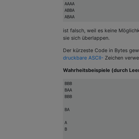
AAAA

ABBA

ist falsch, weil es keine Möglich
sie sich überlappen.
Der kürzeste Code in Bytes gewi
druckbare ASCII-
Zeichen verwe
Wahrheitsbeispiele (durch Lee
BBB

BAA

BBB

BA

A

B
