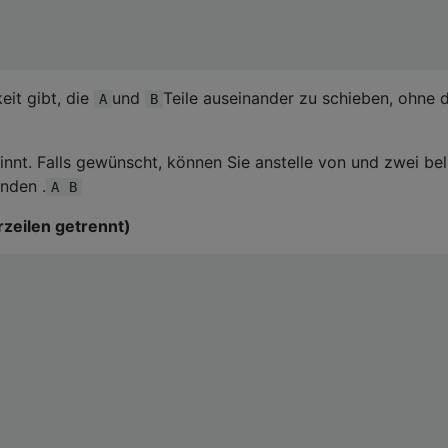
keit gibt, die
und
Teile auseinander zu schieben, ohne 
A
B
nnt. Falls gewünscht, können Sie anstelle von und zwei bel
nden .
A
B
rzeilen getrennt)