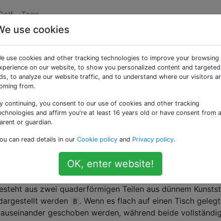
Golf
Tags
We use cookies
zle auseinander
e use cookies and other tracking technologies to improve your browsing
xperience on our website, to show you personalized content and targeted
ds, to analyze our website traffic, and to understand where our visitors a
oming from.
y continuing, you consent to our use of cookies and other tracking
eine Funktion, die ein rechteckiges Textraster enthält, in
echnologies and affirm you're at least 16 years old or have consent from 
 eine ist
. Alle die
Zellen eine Form
einfach
B
A
arent or guardian.
ie werden alle orthogonal werden
verbunden
ohne Löcher
ou can read details in our
Cookie policy
and
Privacy policy
.
en zählen nicht als angeschlossen). Ebenso bilden alle
B
 Form. Das Gitter enthält immer mindestens eins
und
A
OK, enter website!
 besteht aus zwei quaderförmigen Teilen aus dünnem Kunstst
dargestellt werden
. Wenn es flach auf einen Tisch gelegt
B
e auseinander geschoben werden, während beide vollständig