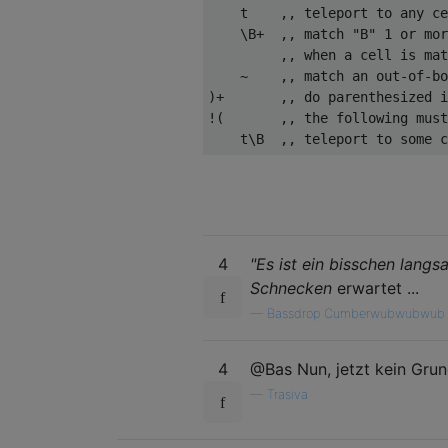
    t    ,, teleport to any ce
    \B+  ,, match "B" 1 or mor
         ,, when a cell is mat
    ~    ,, match an out-of-bo
)+       ,, do parenthesized i
!(       ,, the following must
4
"Es ist ein bisschen langsa
Schnecken
erwartet ...
—
Bassdrop Cumberwubwubwub
4
@Bas Nun, jetzt kein Grun
—
Trasiva