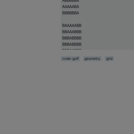
ABBBBBA

AAAAABA

BBBBBBA

BAAAAABB

BBAAABBB

BBBABBBB

BBBABBBB

BBBAABBB

BBBBBBBB

code-golf
geometry
grid
BBBBBBBB

AAA

ABA

BBA

ABA
