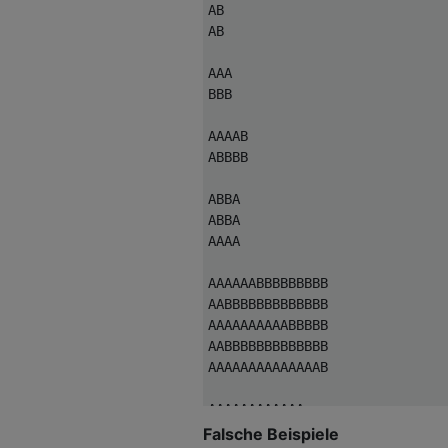
AB

AB

AAA

BBB

AAAAB

ABBBB

ABBA

ABBA

AAAA

AAAAAABBBBBBBBB

AABBBBBBBBBBBBB

AAAAAAAAAABBBBB

AABBBBBBBBBBBBB

AAAAAAAAAAAAAAB

AAAAAAAAAAAA

ABABABABABAB

Falsche Beispiele