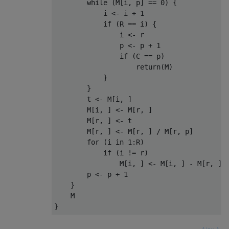
while
(
M
[
i
,
 p
]
==
0
)
{
            i 
<-
 i 
+
1
if
(
R 
==
 i
)
{
                i 
<-
 r

                p 
<-
 p 
+
1
if
(
C 
==
 p
)
return
(
M
)
}
}
        t 
<-
 M
[
i
,
]
        M
[
i
,
]
<-
 M
[
r
,
]
        M
[
r
,
]
<-
 t

        M
[
r
,
]
<-
 M
[
r
,
]
/
 M
[
r
,
 p
]
for
(
i 
in
1
:
R
)
if
(
i 
!=
 r
)
                M
[
i
,
]
<-
 M
[
i
,
]
-
 M
[
r
,
]
        p 
<-
 p 
+
1
}
}