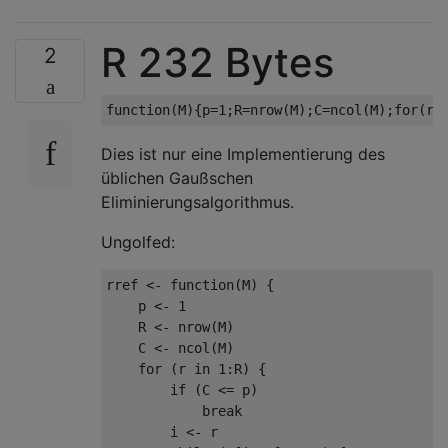
R 232 Bytes
2
function
(
M
){
p
=
1
;
R
=
nrow
(
M
);
C
=
ncol
(
M
);
for
(
r 
Dies ist nur eine Implementierung des
üblichen Gaußschen
Eliminierungsalgorithmus.
Ungolfed:
rref 
<-
function
(
M
)
{
    p 
<-
1
    R 
<-
 nrow
(
M
)
    C 
<-
 ncol
(
M
)
for
(
r 
in
1
:
R
)
{
if
(
C 
<=
 p
)
break
        i 
<-
 r
