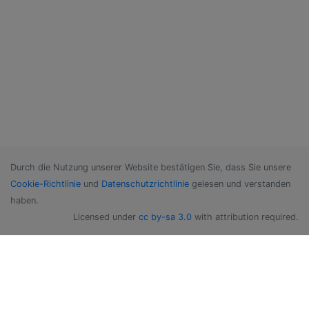
Durch die Nutzung unserer Website bestätigen Sie, dass Sie unsere
Cookie-Richtlinie
und
Datenschutzrichtlinie
gelesen und verstanden
haben.
Licensed under
cc by-sa 3.0
with attribution required.