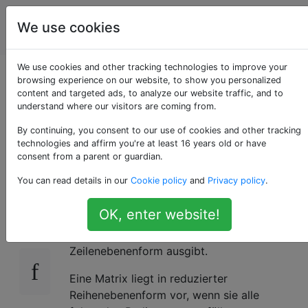
Programmierrätsel
Tags
We use cookies
Account
& Code Golf
We use cookies and other tracking technologies to improve your
Reduzierte
browsing experience on our website, to show you personalized
content and targeted ads, to analyze our website traffic, and to
understand where our visitors are coming from.
Reihenebenenform
By continuing, you consent to our use of cookies and other tracking
einer Matrix
technologies and affirm you're at least 16 years old or have
consent from a parent or guardian.
You can read details in our
Cookie policy
and
Privacy policy
.
Das Ziel dieser Herausforderung ist es, ein
8
OK, enter website!
Programm zu erstellen, das eine Matrix
aufnimmt und seine reduzierte
Zeilenebenenform ausgibt.
Eine Matrix liegt in reduzierter
Reihenebenenform vor, wenn sie alle