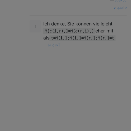
—
Alex A.
quelle
Ich denke, Sie können vielleicht
eher mit
M[c(i,r),]=M[c(r,i),]
als
t=M[i,];M[i,]=M[r,];M[r,]=t
—
MickyT