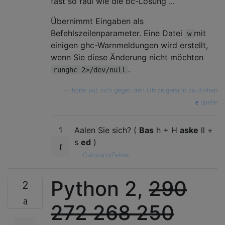
fast so faul wie die bc-Lösung ...
Übernimmt Eingaben als
Befehlszeilenparameter. Eine Datei
mit
w
einigen ghc-Warnmeldungen wird erstellt,
wenn Sie diese Änderung nicht möchten
.
runghc 2>/dev/null
—
hörte auf, sich gegen den Uhrzeigersinn zu drehen
quelle
1
Aalen Sie sich? (
Bas
h + H
aske
ll +
s
ed
)
—
CalculatorFeline
Python 2,
290
2
272
268
250