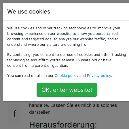
Programmierrätsel
Tags
We use cookies
Account
& Code Golf
We use cookies and other tracking technologies to improve your
Konvertiert Infix-
browsing experience on our website, to show you personalized
content and targeted ads, to analyze our website traffic, and to
understand where our visitors are coming from.
Ausdrücke in Postfix-
By continuing, you consent to our use of cookies and other tracking
Notation
technologies and affirm you're at least 16 years old or have
consent from a parent or guardian.
You can read details in our
Cookie policy
and
Privacy policy
.
Als ich den Titel
dieser geschlossenen Frage
23
OK, enter website!
sah
, fand ich, dass es sich um eine
interessante Code-Golf-Herausforderung
handelte. Lassen Sie es mich als solches
darstellen:
Herausforderung: