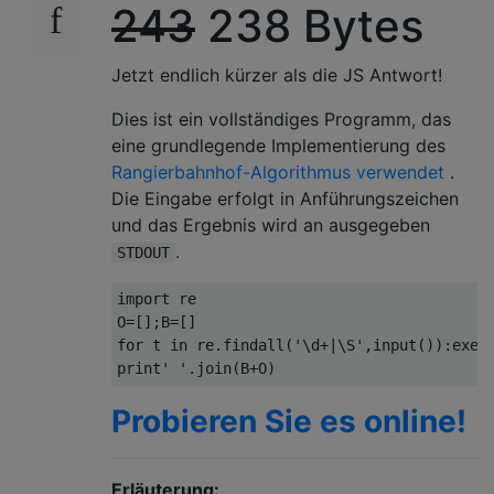
243
238 Bytes
Jetzt endlich kürzer als die JS Antwort!
Dies ist ein vollständiges Programm, das
eine grundlegende Implementierung des
Rangierbahnhof-Algorithmus verwendet
.
Die Eingabe erfolgt in Anführungszeichen
und das Ergebnis wird an ausgegeben
.
STDOUT
import
 re

O
=[];
B
=[]
for
 t 
in
 re
.
findall
(
'\d+|\S'
,
input
()):
exec
print
' '
.
join
(
B
+
O
)
Probieren Sie es online!
Erläuterung: