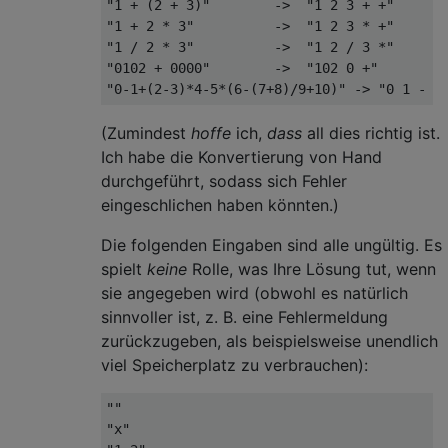
"1 + (2 + 3)"        ->  "1 2 3 + +"

"1 + 2 * 3"          ->  "1 2 3 * +"

"1 / 2 * 3"          ->  "1 2 / 3 *"

"0102 + 0000"        ->  "102 0 +"

(Zumindest
hoffe
ich,
dass
all dies richtig ist.
Ich habe die Konvertierung von Hand
durchgeführt, sodass sich Fehler
eingeschlichen haben könnten.)
Die folgenden Eingaben sind alle ungültig. Es
spielt
keine
Rolle, was Ihre Lösung tut, wenn
sie angegeben wird (obwohl es natürlich
sinnvoller ist, z. B. eine Fehlermeldung
zurückzugeben, als beispielsweise unendlich
viel Speicherplatz zu verbrauchen):
""

"x"
