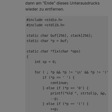
dann am "Ende" dieses Unterausdrucks
wieder zu entfernen.
#include <stdio.h>

#include <stdlib.h>

static char buf[256], stack[256];

static char *p = buf;

static char *fix(char *ops)

{

    int sp = 0;

    for ( ; *p && *p != '\n' && *p != ')' ;
        if (*p == ' ') {

            continue;

        } else if (*p >= '0') {

            printf("%ld ", strtol(p, &p, 10
            --p;

        } else if (*p == '(') {

            ++p;
