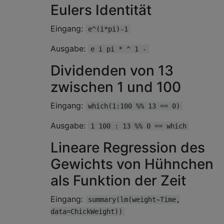
Eulers Identität
Eingang:
e^(i*pi)-1
Ausgabe:
e i pi * ^ 1 -
Dividenden von 13
zwischen 1 und 100
Eingang:
which(1:100 %% 13 == 0)
Ausgabe:
1 100 : 13 %% 0 == which
Lineare Regression des
Gewichts von Hühnchen
als Funktion der Zeit
Eingang:
summary(lm(weight~Time,
data=ChickWeight))