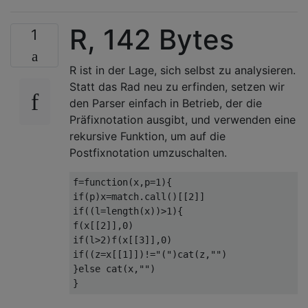
R, 142 Bytes
1
R ist in der Lage, sich selbst zu analysieren.
Statt das Rad neu zu erfinden, setzen wir
den Parser einfach in Betrieb, der die
Präfixnotation ausgibt, und verwenden eine
rekursive Funktion, um auf die
Postfixnotation umzuschalten.
f=function(x,p=1){

if(p)x=match.call()[[2]]

if((l=length(x))>1){

f(x[[2]],0)

if(l>2)f(x[[3]],0)

if((z=x[[1]])!="(")cat(z,"")

}else cat(x,"")
