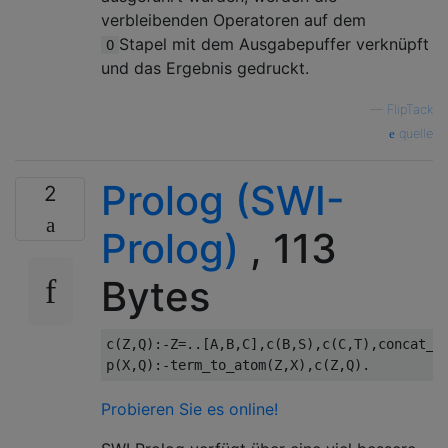
verbleibenden Operatoren auf dem
Stapel mit dem Ausgabepuffer verknüpft
O
und das Ergebnis gedruckt.
—
FlipTack
quelle
Prolog (SWI-
2
Prolog)
, 113
Bytes
c(Z,Q):-Z=..[A,B,C],c(B,S),c(C,T),concat_at
Probieren Sie es online!