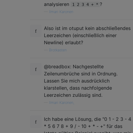
analysieren
?
1 2 3 4 + *
—
Ilmari Karonen
Also ist im otuput kein abschließendes
Leerzeichen (einschließlich einer
Newline) erlaubt?
—
Brotkasten
@breadbox: Nachgestellte
Zeilenumbrüche sind in Ordnung.
Lassen Sie mich ausdrücklich
klarstellen, dass nachfolgende
Leerzeichen zulässig sind.
—
Ilmari Karonen,
Ich habe eine Lösung, die "0 1 - 2 3 - 4
* 5 6 7 8 + 9 / - 10 + * - +" für das