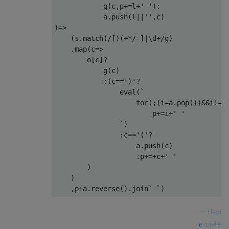
            g(c,p+=l+' '):                 
            a.push(l||'',c)                
)=>                                        
    (s.match(/[)(+*/-]|\d+/g)              
    .map(c=>                               
        o[c]?                              
            g(c)                           
            :(c==')'?                      
                eval(`                     
                    for(;(i=a.pop())&&i!='(
                        p+=i+' '           
                `)                         
                :c=='('?                   
                    a.push(c)              
                    :p+=+c+' '             
        )                                  
    )                                      
—
Hedi
quelle