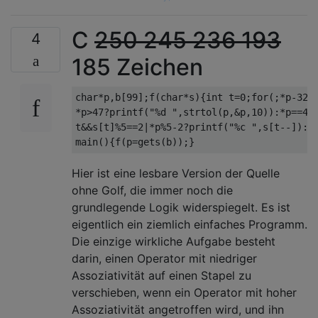
C
250
245
236
193
4
185 Zeichen
char*p,b[99];f(char*s){int t=0;for(;*p-32?

*p>47?printf("%d ",strtol(p,&p,10)):*p==40?
t&&s[t]%5==2|*p%5-2?printf("%c ",s[t--]):*p
Hier ist eine lesbare Version der Quelle
ohne Golf, die immer noch die
grundlegende Logik widerspiegelt. Es ist
eigentlich ein ziemlich einfaches Programm.
Die einzige wirkliche Aufgabe besteht
darin, einen Operator mit niedriger
Assoziativität auf einen Stapel zu
verschieben, wenn ein Operator mit hoher
Assoziativität angetroffen wird, und ihn