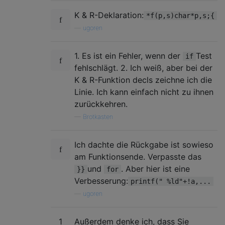
    fix(stack);

    return 0;

K & R-Deklaration:
*f(p,s)char*p,s;{
—
ugoren
1. Es ist ein Fehler, wenn der
Test
if
fehlschlägt. 2. Ich weiß, aber bei der
K & R-Funktion decls zeichne ich die
Linie. Ich kann einfach nicht zu ihnen
zurückkehren.
—
Brotkasten
Ich dachte die Rückgabe ist sowieso
am Funktionsende. Verpasste das
und
. Aber hier ist eine
}}
for
Verbesserung:
printf(" %ld"+!a,...
—
ugoren
1
Außerdem denke ich, dass Sie