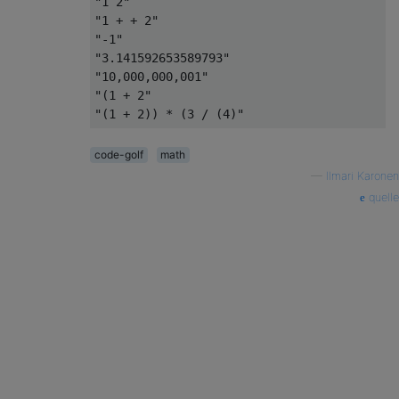
"1 2"

"1 + + 2"

"-1"

"3.141592653589793"

"10,000,000,001"

"(1 + 2"

code-golf
math
—
Ilmari Karonen
quelle