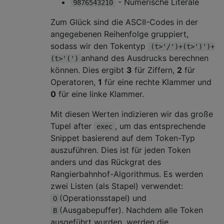
- Numerische Literale
9876543210
Zum Glück sind die ASCII-Codes in der
angegebenen Reihenfolge gruppiert,
sodass wir den Tokentyp
(t>'/')+(t>')')+
anhand des Ausdrucks berechnen
(t>'(')
können. Dies ergibt
3
für Ziffern,
2
für
Operatoren,
1
für eine rechte Klammer und
0
für eine linke Klammer.
Mit diesen Werten indizieren wir das große
Tupel after
, um das entsprechende
exec
Snippet basierend auf dem Token-Typ
auszuführen. Dies ist für jeden Token
anders und das Rückgrat des
Rangierbahnhof-Algorithmus. Es werden
zwei Listen (als Stapel) verwendet:
(Operationsstapel) und
O
(Ausgabepuffer). Nachdem alle Token
B
ausgeführt wurden, werden die