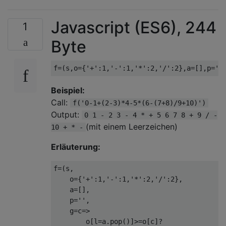
Javascript (ES6), 244
1
Byte
Beispiel:
Call:
f('0-1+(2-3)*4-5*(6-(7+8)/9+10)')
Output:
0 1 - 2 3 - 4 * + 5 6 7 8 + 9 / -
(mit einem Leerzeichen)
10 + * -
Erläuterung:
f=(s,                                      
    o={'+':1,'-':1,'*':2,'/':2},           
    a=[],                                  
    p='',                                  
    g=c=>                                  
        o[l=a.pop()]>=o[c]?                