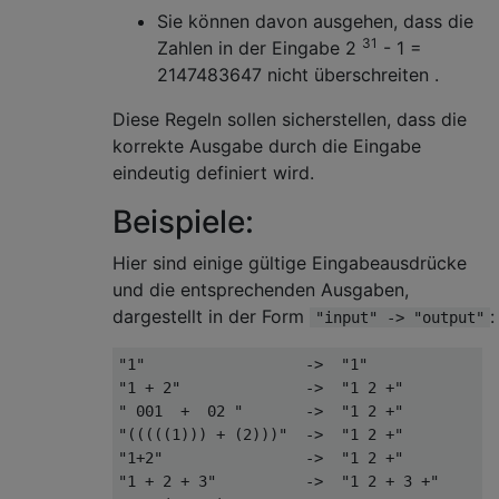
Sie können davon ausgehen, dass die
31
Zahlen in der Eingabe 2
- 1 =
2147483647 nicht überschreiten .
Diese Regeln sollen sicherstellen, dass die
korrekte Ausgabe durch die Eingabe
eindeutig definiert wird.
Beispiele:
Hier sind einige gültige Eingabeausdrücke
und die entsprechenden Ausgaben,
dargestellt in der Form
:
"input" -> "output"
"1"                  ->  "1"

"1 + 2"              ->  "1 2 +"

" 001  +  02 "       ->  "1 2 +"

"(((((1))) + (2)))"  ->  "1 2 +"

"1+2"                ->  "1 2 +"

"1 + 2 + 3"          ->  "1 2 + 3 +"
