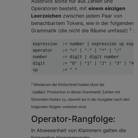
Ausdruck sollte nur aus Zahlen und
Operatoren besteht, mit
einem einzigen
Leerzeichen
zwischen jedem Paar von
benachbartem Tokens, wie in der folgenden
2
Grammatik (die
nicht
die Räume umfasst)
:
expression  := number | expression sp expre
operator    := "+" | "-" | "*" | "/"

number      := digit | digit number

digit       := "0" | "1" | "2" | "3" | "4" 
2
Wiederum der Einfachheit halber lässt die
Produktion in dieser Grammatik Zahlen mit
number
führenden Nullen zu, obwohl sie in der Ausgabe nach den
folgenden Regeln verboten sind.
Operator-Rangfolge:
In Abwesenheit von Klammern gelten die
folgenden Vorrangregeln: