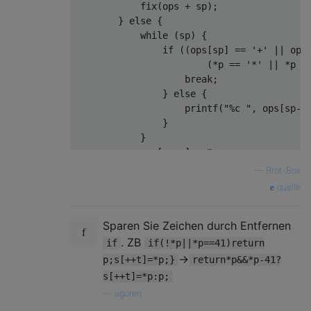
            fix(ops + sp);

        } else {

            while (sp) {

                if ((ops[sp] == '+' || ops[
                        (*p == '*' || *p ==
                    break;

                } else {

                    printf("%c ", ops[sp--]
                }

            }

            ops[++sp] = *p;

        }

—
Brot-Box
    }

quelle
    while (sp)

        printf("%c ", ops[sp--]);

Sparen Sie Zeichen durch Entfernen
    return p;

}

. ZB
if
if(!*p||*p==41)return
->
p;s[++t]=*p;}
return*p&&*p-41?
int main(void)

s[++t]=*p:p;
{

—
ugoren
    fgets(buf, sizeof buf, stdin);
