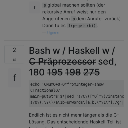
global machen sollten (der
p
rekursive Anruf weist nur den
Angerufenen
dem Anrufer zurück).
p
Dann tu es
.
f(p=gets(b))
—
Ugoren
Bash w / Haskell w /
2
C Präprozessor
sed,
180
195
198
275
echo 'CNumO+O-O*fromInteger=show

CFractionalO/

main=putStr$'$*|sed 's/C\([^O]*\)/instance 
Endlich ist es nicht mehr länger als die C-
Lösung. Das entscheidende Haskell-Teil ist