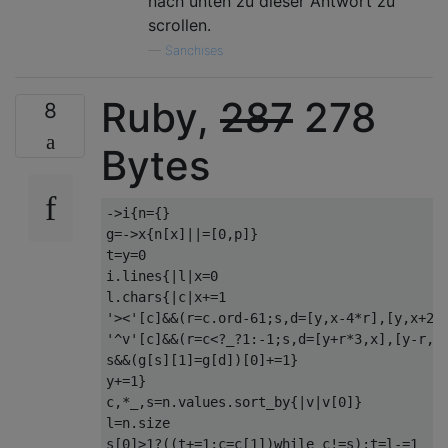
nach unten zu dieser Antwort zu
#
-->
#
-->
#
-->
#
scrollen.
^
^
|
|
—
|
Sanchises
|
|
|
#
#
<--
#
<--
#`
Ruby,
287
278
8
]
Bytes
test
.
forEach
(
t
=>(
alert
(
t
),
F
(
t
)))
->
i
{
n
={}
g
=->
x
{
n
[
x
]||=[
0
,
p
]}
t
=
y
=
0
i
.
lines
{|
l
|
x
=
0
l
.
chars
{|
c
|
x
+=
1
'><'
[
c
]&&(
r
=
c
.
ord
-
61
;
s
,
d
=[
y
,
x
-
4
*
r
],[
y
,
x
+
2
*
'^v'
[
c
]&&(
r
=
c
<?
_
?
1
:-
1
;
s
,
d
=[
y
+
r
*
3
,
x
],[
y
-
r
,
x
s
&&(
g
[
s
][
1
]=
g
[
d
])[
0
]+=
1
}
y
+=
1
}
c
,*
_
,
s
=
n
.
values
.
sort_by
{|
v
|
v
[
0
]}
l
=
n
.
size

s
[
0
]>
1
?((
t
+=
1
;
c
=
c
[
1
])
while
 c
!=
s
):
t
=
l
-=
1