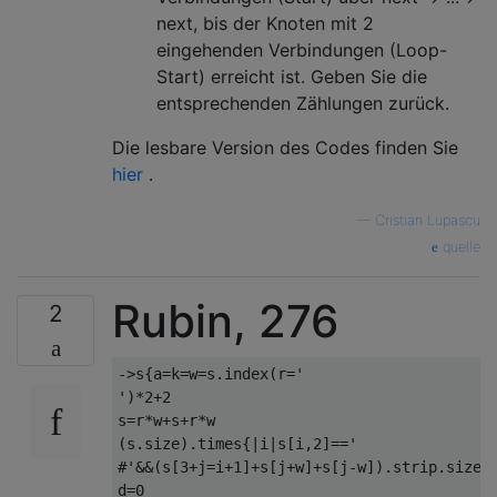
next, bis der Knoten mit 2
eingehenden Verbindungen (Loop-
Start) erreicht ist. Geben Sie die
entsprechenden Zählungen zurück.
Die lesbare Version des Codes finden Sie
hier
.
—
Cristian Lupascu
quelle
Rubin, 276
2
->s{a=k=w=s.index(r='

')*2+2

s=r*w+s+r*w

(s.size).times{|i|s[i,2]=='

#'&&(s[3+j=i+1]+s[j+w]+s[j-w]).strip.size<2
d=0
