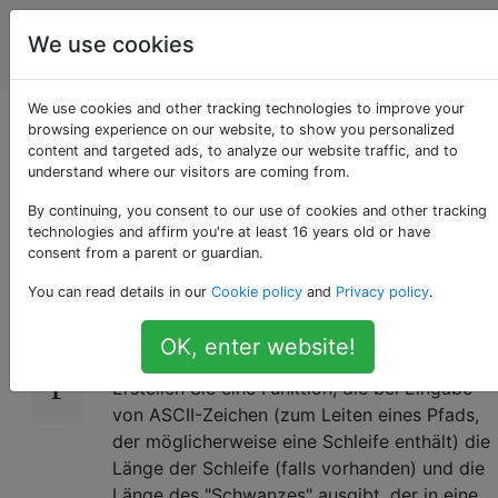
Programmierrätsel
Tags
We use cookies
Account
& Code Golf
We use cookies and other tracking technologies to improve your
Loops und Loops und
browsing experience on our website, to show you personalized
content and targeted ads, to analyze our website traffic, and to
understand where our visitors are coming from.
Loops
By continuing, you consent to our use of cookies and other tracking
technologies and affirm you're at least 16 years old or have
consent from a parent or guardian.
Die
16
You can read details in our
Cookie policy
and
Privacy policy
.
Herausforderung
OK, enter website!
Erstellen Sie eine Funktion, die bei Eingabe
von ASCII-Zeichen (zum Leiten eines Pfads,
der möglicherweise eine Schleife enthält) die
Länge der Schleife (falls vorhanden) und die
Länge des "Schwanzes" ausgibt, der in eine