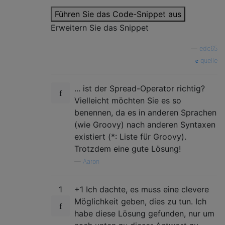
Führen Sie das Code-Snippet aus
// Redefine console.log
Erweitern Sie das Snippet
alert
=(...
x
)=>
O
.
innerHTML
+=
x
+
'\n'
—
edc65
test
=[`
#
-->
#
-->
#
quelle
^
|
|
|
... ist der Spread-Operator richtig?
|
     v

Vielleicht möchten Sie es so
#
<--
#`
benennen, da es in anderen Sprachen
,`
(wie Groovy) nach anderen Syntaxen
#
-->
#
-->
#
^
|
existiert (*: Liste für Groovy).
|
|
Trotzdem eine gute Lösung!
|
           v

—
Aaron
#
-->
#
<--
#
#
-->
#
^
^
|
|
|
|
1
+1 Ich dachte, es muss eine clevere
|
|
Möglichkeit geben, dies zu tun. Ich
#
-->
#
#
<--
#
<--
#`
habe diese Lösung gefunden, nur um
,`