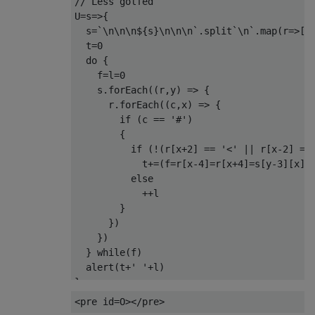
// Less golfed
U
=
s
=>{
  s
=`
\n\n\n$
{
s
}
\n\n\n
`.
split
`
\n
`.
map
(
r
=>[.
  t
=
0
do
{
    f
=
l
=
0
    s
.
forEach
((
r
,
y
)
=>
{
      r
.
forEach
((
c
,
x
)
=>
{
if
(
c 
==
'#'
)
{
if
(!(
r
[
x
+
2
]
==
'<'
||
 r
[
x
-
2
]
==
            t
+=(
f
=
r
[
x
-
4
]=
r
[
x
+
4
]=
s
[
y
-
3
][
x
]=
else
++
l

}
})
})
}
while
(
f
)
  alert
(
t
+
' '
+
l
)
}
<pre
id
=
O
></pre>
//Test