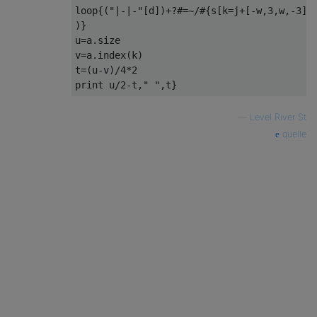
loop{("|-|-"[d])+?#=~/#{s[k=j+[-w,3,w,-3][d
)}

u=a.size

v=a.index(k)

t=(u-v)/4*2

—
Level River St
quelle