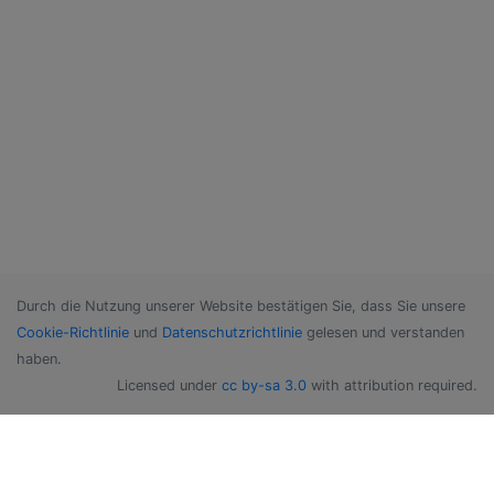
Durch die Nutzung unserer Website bestätigen Sie, dass Sie unsere
Cookie-Richtlinie
und
Datenschutzrichtlinie
gelesen und verstanden
haben.
Licensed under
cc by-sa 3.0
with attribution required.