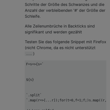
Schritte der Größe des Schwanzes und die
Anzahl der verbleibenden '#' der Größe der
Schleife.
Alle Zeilenumbrüche in Backticks sind
signifikant und werden gezählt
Testen Sie das folgende Snippet mit Firefox
(nicht Chrome, da es nicht unterstützt
)
...
F
=
s
=>{
s
=`
$
{
s
}
`.
split
`
`.
map
(
r
=>[...
r
]);
for
(
t
=
0
,
f
=
1
;
f
;)
s
.
map
((
r
,
y