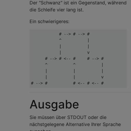
Der "Schwanz" ist ein Gegenstand, während
die Schleife vier lang ist.
Ein schwierigeres:
            # --> # --> #

            ^           |

            |           |

            |           v

      # --> # <-- #     # --> #

      ^           ^           |

      |           |           |

      |           |           v

Ausgabe
Sie müssen über STDOUT oder die
nächstgelegene Alternative Ihrer Sprache