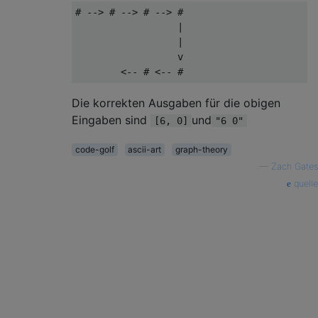
# --> # --> # --> #

                  |

                  |

                  v

Die korrekten Ausgaben für die obigen
Eingaben sind
und
[6, 0]
"6 0"
code-golf
ascii-art
graph-theory
—
Zach Gates
quelle