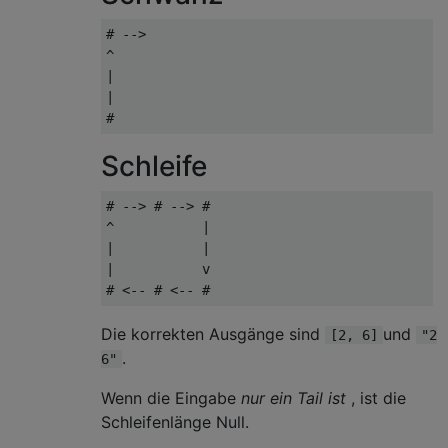
# -->

^

|

|

Schleife
# --> # --> #

^           |

|           |

|           v

Die korrekten Ausgänge sind
und
[2, 6]
"2
.
6"
Wenn die Eingabe
nur ein Tail ist
, ist die
Schleifenlänge Null.