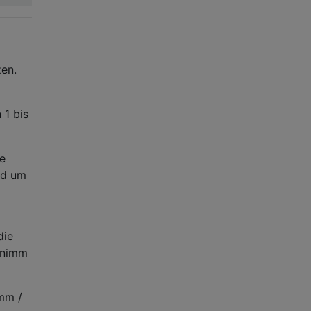
zen.
 1 bis
ie
nd um
die
 nimm
amm /