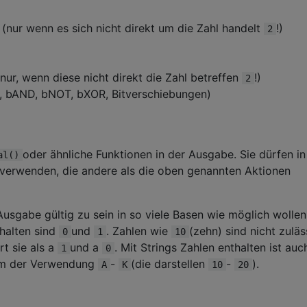
 (nur wenn es sich nicht direkt um die Zahl handelt
!)
2
nur, wenn diese nicht direkt die Zahl betreffen
!)
2
, bAND, bNOT, bXOR, Bitverschiebungen)
oder ähnliche Funktionen in der Ausgabe. Sie dürfen in
al()
verwenden, die andere als die oben genannten Aktionen
usgabe gültig zu sein in so viele Basen wie möglich wollen
thalten sind
und
. Zahlen wie
(zehn) sind nicht zuläs
0
1
10
rt sie als a
und a
. Mit Strings Zahlen enthalten ist auc
1
0
Jam der Verwendung
-
(die darstellen
-
).
A
K
10
20