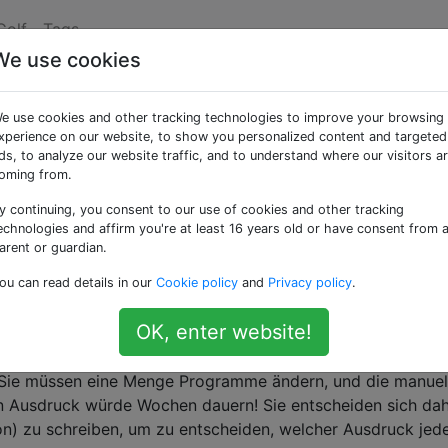
Golf
Tags
We use cookies
asissicheren Ausdrucks
e use cookies and other tracking technologies to improve your browsing
xperience on our website, to show you personalized content and targeted
ds, to analyze our website traffic, and to understand where our visitors a
oming from.
y continuing, you consent to our use of cookies and other tracking
wird die Welt ihre numerischen Systeme von dezimal (Basis
echnologies and affirm you're at least 16 years old or have consent from 
s (binär
, oktal
, hexadezimal
oder sogar unär
b2
b8
b16
b
arent or guardian.
!) Umwandeln. In Vorbereitung auf dieses möglicherweise
ou can read details in our
Cookie policy
and
Privacy policy
.
eiden Sie sich daher, alle Ihre Programme auf die Basis zu
en, indem nur singuläre
s und
s in Verbindung mit Oper
0
1
OK, enter website!
andenen Zahlenkonstanten zu ersetzen.
: Sie müssen eine Menge Programme ändern, und die manuel
en Ausdruck würde Wochen dauern! Sie entscheiden sich dah
n) zu schreiben, um zu entscheiden, welcher Ausdruck jed