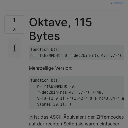
quelle
Oktave, 115
1
Bytes
function b(s)

Mehrzeilige Version:
function b(s)

   n='rflB\MPDHt'-0;

   r=dec2bin(n(s-47)',7)'(:)-48;

   v=[a=[1 0 1] ~r(1:42)' 0 a r(43:84)' a];
ist das ASCII-Äquivalent der Zifferncodes
n
auf der rechten Seite (sie waren einfacher