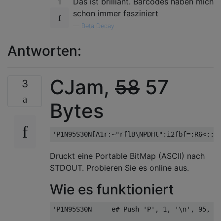
1
Das ist brilliant. Barcodes haben mich
schon immer fasziniert
—
Beta Decay
Antworten:
CJam,
58
57
3
Bytes
Druckt eine Portable BitMap (ASCII) nach
STDOUT. Probieren Sie es online aus.
Wie es funktioniert
'P1N95S30N     e# Push 'P', 1, '\n', 95, ' 