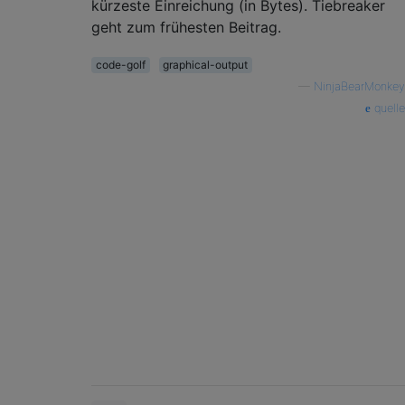
kürzeste Einreichung (in Bytes). Tiebreaker
geht zum frühesten Beitrag.
code-golf
graphical-output
—
NinjaBearMonkey
quelle