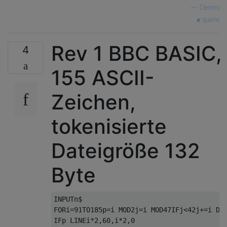
—
Dennis
quelle
Rev 1 BBC BASIC,
4
155 ASCII-
Zeichen,
tokenisierte
Dateigröße 132
Byte
INPUTn$

FORi=91TO185p=i MOD2j=i MOD47IFj<42j+=i DIV
IFp LINEi*2,60,i*2,0
