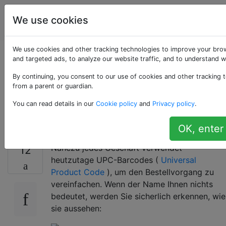
Programmierrätsel
Tags
We use cookies
Account
& Code Golf
We use cookies and other tracking technologies to improve your bro
Barcodegolf:
and targeted ads, to analyze our website traffic, and to understand w
By continuing, you consent to our use of cookies and other tracking t
Generiere den UPC
from a parent or guardian.
You can read details in our
Cookie policy
and
Privacy policy
.
einer Zahl
OK, enter
Nahezu jedes Geschäft verwendet
12
heutzutage UPC-Barcodes (
Universal
Product Code
), um den Bestellvorgang zu
vereinfachen. Wenn der Name Ihnen nichts
bedeutet, werden Sie sicherlich erkennen, wie
sie aussehen: