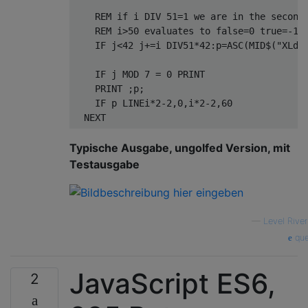
    REM if i DIV 51=1 we are in the second 
    REM i>50 evaluates to false=0 true=-1. 
    IF j<42 j+=i DIV51*42:p=ASC(MID$("XLd^b
    IF j MOD 7 = 0 PRINT                  :
    PRINT ;p;                             :
    IF p LINEi*2-2,0,i*2-2,60             :
Typische Ausgabe, ungolfed Version, mit
Testausgabe
—
Level River
que
JavaScript ES6,
2