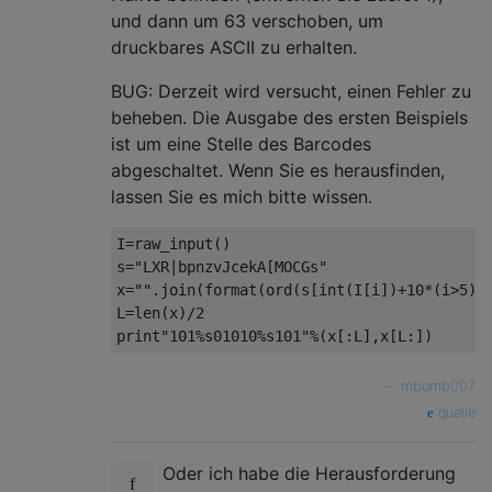
und dann um 63 verschoben, um
druckbares ASCII zu erhalten.
BUG: Derzeit wird versucht, einen Fehler zu
beheben. Die Ausgabe des ersten Beispiels
ist um eine Stelle des Barcodes
abgeschaltet. Wenn Sie es herausfinden,
lassen Sie es mich bitte wissen.
I
=
raw_input
()
s
=
"LXR|bpnzvJcekA[MOCGs"
x
=
""
.
join
(
format
(
ord
(
s
[
int
(
I
[
i
])+
10
*(
i
>
5
)]
L
=
len
(
x
)/
2
print
"101%s01010%s101"
%(
x
[:
L
],
x
[
L
:])
—
mbomb007
quelle
Oder ich habe die Herausforderung