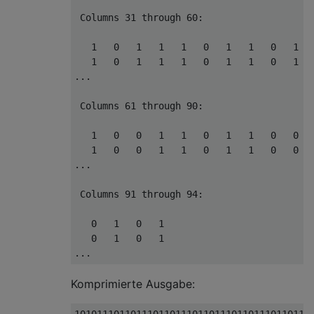
 Columns 31 through 60:

   1   0   1   1   1   0   1   1   0   1   
   1   0   1   1   1   0   1   1   0   1   
...

 Columns 61 through 90:

   1   0   0   1   1   0   1   1   0   0   
   1   0   0   1   1   0   1   1   0   0   
...

 Columns 91 through 94:

   0   1   0   1

   0   1   0   1

Komprimierte Ausgabe: