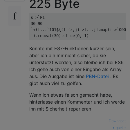
225 Byte
s=>`P1

30 90

`+([...`101${(f=(z,j)=>[...j].map(i=>`000$
Könnte mit ES7-Funktionen kürzer sein,
aber ich bin mir nicht sicher, ob sie
unterstützt werden, also bleibe ich bei ES6.
Ich gehe auch von einer Eingabe als Array
aus. Die Ausgabe ist eine
PBN-Datei
. Es
gibt auch viel zu golfen.
Wenn ich etwas falsch gemacht habe,
hinterlasse einen Kommentar und ich werde
ihn mit Sicherheit reparieren
—
Downgoat
quelle