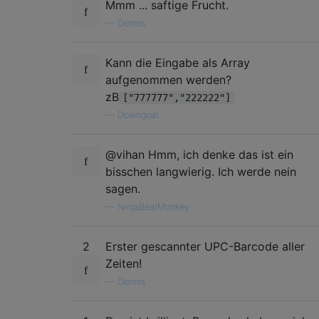
Mmm ... saftige Frucht.
—
Dennis
Kann die Eingabe als Array
aufgenommen werden?
zB
["777777","222222"]
—
Downgoat
@vihan Hmm, ich denke das ist ein
bisschen langwierig. Ich werde nein
sagen.
—
NinjaBearMonkey
2
Erster gescannter UPC-Barcode aller
Zeiten!
—
Dennis