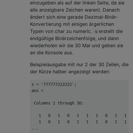
einzugeben als auf der linken Seite, da sie
alle anzeigbare Zeichen waren). Danach
ändert sich eine gerade Dezimal-Binär-
Konvertierung mit einigen ärgerlichen
Typen von char zu numeric.
erstellt die
v
endgültige Binärzeichenfolge, und dann
wiederholen wir sie 30 Mal und geben sie
an die Konsole aus.
Beispielausgabe mit nur 2 der 30 Zeilen, die
der Kürze halber angezeigt werden:
s = '777777222222';

ans =

 Columns 1 through 30:

   1   0   1   0   1   1   1   0   1   1   
   1   0   1   0   1   1   1   0   1   1   
...
