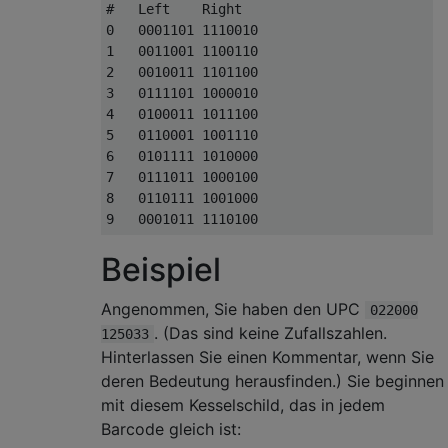
#   Left    Right

0   0001101 1110010

1   0011001 1100110

2   0010011 1101100

3   0111101 1000010

4   0100011 1011100

5   0110001 1001110

6   0101111 1010000

7   0111011 1000100

8   0110111 1001000

Beispiel
Angenommen, Sie haben den UPC
022000
. (Das sind keine Zufallszahlen.
125033
Hinterlassen Sie einen Kommentar, wenn Sie
deren Bedeutung herausfinden.) Sie beginnen
mit diesem Kesselschild, das in jedem
Barcode gleich ist: