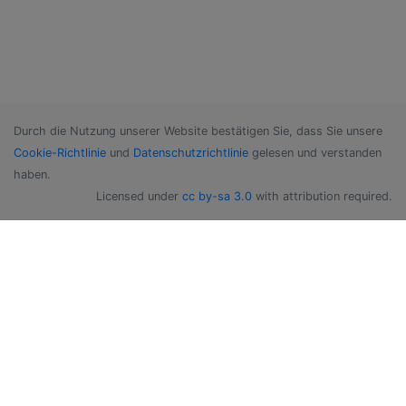
Durch die Nutzung unserer Website bestätigen Sie, dass Sie unsere
Cookie-Richtlinie
und
Datenschutzrichtlinie
gelesen und verstanden
haben.
Licensed under
cc by-sa 3.0
with attribution required.