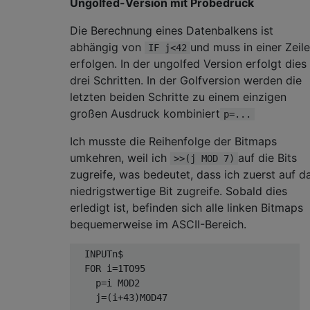
Ungolfed-Version mit Probedruck
Die Berechnung eines Datenbalkens ist
abhängig von
und muss in einer Zeile
IF j<42
erfolgen. In der ungolfed Version erfolgt dies 
drei Schritten. In der Golfversion werden die
letzten beiden Schritte zu einem einzigen
großen Ausdruck kombiniert
p=...
Ich musste die Reihenfolge der Bitmaps
umkehren, weil ich
auf die Bits
>>(j MOD 7)
zugreife, was bedeutet, dass ich zuerst auf d
niedrigstwertige Bit zugreife. Sobald dies
erledigt ist, befinden sich alle linken Bitmaps
bequemerweise im ASCII-Bereich.
  INPUTn$

  FOR i=1TO95                            :R
    p=i MOD2                             :R
    j=(i+43)MOD47                        :R