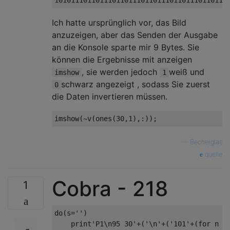
Ich hatte ursprünglich vor, das Bild
anzuzeigen, aber das Senden der Ausgabe
an die Konsole sparte mir 9 Bytes. Sie
können die Ergebnisse mit anzeigen
, sie werden jedoch
weiß und
imshow
1
schwarz angezeigt , sodass Sie zuerst
0
die Daten invertieren müssen.
—
Becherglas
quelle
Cobra - 218
1
do
(
s
=
''
)
print
'P1\n95 30'
+(
'\n'
+(
'101'
+(
for
 n 
i