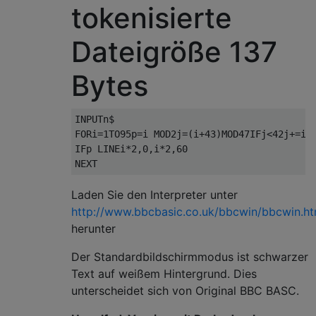
tokenisierte
Dateigröße 137
Bytes
INPUTn$

FORi=1TO95p=i MOD2j=(i+43)MOD47IFj<42j+=i D
IFp LINEi*2,0,i*2,60

Laden Sie den Interpreter unter
http://www.bbcbasic.co.uk/bbcwin/bbcwin.ht
herunter
Der Standardbildschirmmodus ist schwarzer
Text auf weißem Hintergrund. Dies
unterscheidet sich von Original BBC BASC.