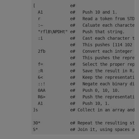
[              e#

  A1           e#   Push 10 and 1.

  r            e#   Read a token from STDIN
  :~           e#   Caluate each character 
  "rflB\NPDHt" e#   Push that string.

  :i           e#   Cast each character to 
               e#   This pushes [114 102 10
  2fb          e#   Convert each integer to
               e#   This pushes the represe
  f=           e#   Select the proper repre
  :R           e#   Save the result in R.

  6<           e#   Keep the representation
  ::!          e#   Negate each binary digi
  0AA          e#   Push 0, 10, 10.

  R6>          e#   Push the representation
  A1           e#   Push 10, 1.

]s             e# Collect in an array and c
30*            e# Repeat the resulting stri