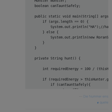
Monster
 monster
;
}
boolean
 canTauntSafely
;
function
 getAttackEnergy
(
hunter
)
{
public
static
void
 main
(
String
[]
 args
)
return
Math
.
floor
(
100
/
(
hunter
.
speed 
+
if
(
args
.
length 
==
0
)
{
}
System
.
out
.
println
(
"HA"
);
//ha!
}
else
{
function
 getDamage
(
attacker
,
 defender
,
 use
System
.
out
.
println
(
new
RoranSt
var
 guard 
=
 useGuard 
?
 defender
.
guard 
:
}
}
return
 attacker
.
attack 
*
(
10
+
 attacker
.
}
private
String
 hunt
()
{
function
 isAttackingMe
(
gameState
)
{
int
 requiredEnergy 
=
100
/
(
thisHu
var
 nextMove 
=
 gameState
.
monster
.
nextMov
return
 nextMove 
===
'S'
||
(
gameState
.
mo
if
(
requiredEnergy 
>
 thisHunter
.
ge
}
if
(
canTauntSafely
){
return
"T"
;
function
 isSafeToTaunt
(
gameState
)
{
}
—
Die Nummer eins
var
 maxAggro 
=
Math
.
max
.
apply
(
null
,
 game
if
(
thisHunter
.
getRations
()
>
quelle
return
 gameState
.
me
.
aggro 
+
300
<
 maxAgg
return
"R"
;
}
}