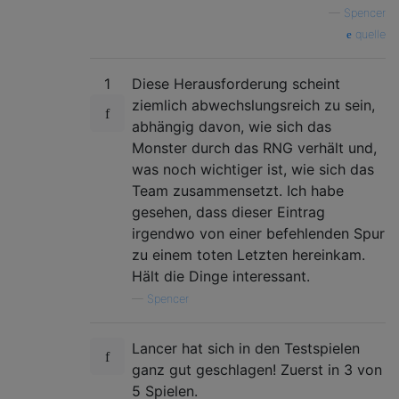
var
 myId 
=
+
argArray
.
shift
();
—
Spencer
quelle
  gameState
.
monster
.
attack 
=
+
argArray
.
shi
  gameState
.
monster
.
defense 
=
+
argArray
.
sh
  gameState
1
Diese Herausforderung scheint
.
monster
.
hp 
=
+
argArray
.
shift
()
var
 monsterTargetId 
=
+
argArray
.
shift
();
ziemlich abwechslungsreich zu sein,
  gameState
.
monster
.
nextMove 
=
 argArray
.
sh
abhängig davon, wie sich das
  gameState
.
monster
.
guard 
=
0
;
Monster durch das RNG verhält und,
  gameState
.
monster
.
sharpness 
=
0
;
was noch wichtiger ist, wie sich das
Team zusammensetzt. Ich habe
for
(
var
 index 
=
0
;
 index 
<
 argArray
.
leng
gesehen, dass dieser Eintrag
var
 hunterArgs 
=
 argArray
[
index
].
split
var
irgendwo von einer befehlenden Spur
 hunterId 
=
+
hunterArgs
.
shift
();
var
 hunter 
=
{};
zu einem toten Letzten hereinkam.
    hunter
.
weapon 
=
 hunterArgs
.
shift
();
Hält die Dinge interessant.
    hunter
.
attack 
=
+
hunterArgs
.
shift
();
—
Spencer
    hunter
.
defense 
=
+
hunterArgs
.
shift
();
    hunter
.
hp 
=
+
hunterArgs
.
shift
();
    hunter
.
energy 
=
+
hunterArgs
.
shift
();
Lancer hat sich in den Testspielen
    hunter
.
guard 
=
+
hunterArgs
.
shift
();
ganz gut geschlagen! Zuerst in 3 von
    hunter
.
speed 
=
+
hunterArgs
.
shift
();
5 Spielen.