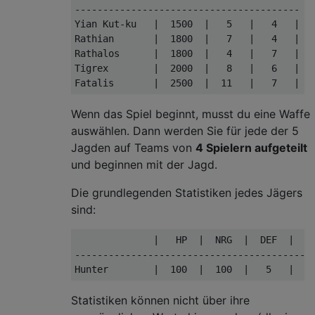
----------------------------------------

Yian Kut-ku   |  1500  |   5   |   4   |

Rathian       |  1800  |   7   |   4   |

Rathalos      |  1800  |   4   |   7   |

Tigrex        |  2000  |   8   |   6   |

Wenn das Spiel beginnt, musst du eine Waffe
auswählen. Dann werden Sie für jede der 5
Jagden auf Teams von
4 Spielern aufgeteilt
und beginnen mit der Jagd.
Die grundlegenden Statistiken jedes Jägers
sind:
              |   HP  |  NRG  |  DEF  |  SH
-------------------------------------------
Statistiken können nicht über ihre