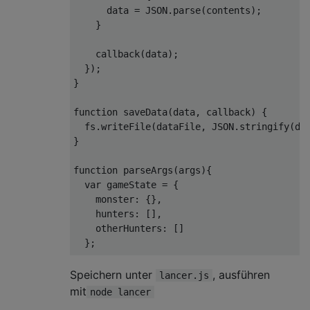
      data 
=
 JSON
.
parse
(
contents
);
}
    callback
(
data
);
});
}
function
 saveData
(
data
,
 callback
)
{
  fs
.
writeFile
(
dataFile
,
 JSON
.
stringify
(
da
}
function
 parseArgs
(
args
){
var
 gameState 
=
{
    monster
:
{},
    hunters
:
[],
    otherHunters
:
[]
};
var
 argArray 
=
 args
.
split
(
';'
);
Speichern unter
, ausführen
lancer.js
mit
node lancer
  gameState
.
round 
=
+
argArray
.
shift
();