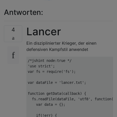
Antworten:
Lancer
4
Ein disziplinierter Krieger, der einen
defensiven Kampfstil anwendet
/*jshint node:true */
'use strict'
;
var
 fs 
=
 require
(
'fs'
);
var
 dataFile 
=
'lancer.txt'
;
function
 getData
(
callback
)
{
  fs
.
readFile
(
dataFile
,
'utf8'
,
function
(
e
var
 data 
=
{};
if
(!
err
)
{