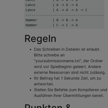
Lance         | A -> A -> A                
Lance         | A -> A -> A -> C           
-------------------------------------------
Hammer        | B -> B -> A                
Regeln
Das Schreiben in Dateien ist erlaubt.
Bitte schreibe an
"yoursubmissionname.txt", der Ordner
wird vor Spielbeginn geleert. Andere
externe Ressourcen sind nicht zulässig.
Ihr Beitrag hat 1 Sekunde Zeit, um zu
antworten.
Stellen Sie Befehle zum Kompilieren und
Ausführen Ihrer Übermittlungen bereit.
Punkten &