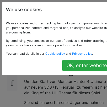
Programmierrätsel
Tags
We use cookies
Account
& Code Golf
We use cookies and other tracking technologies to improve your bro
KOTH: Monster
you personalized content and targeted ads, to analyze our website tra
are coming from.
Hunter
By continuing, you consent to our use of cookies and other tracking t
years old or have consent from a parent or guardian.
You can read details in our
Cookie policy
and
Privacy policy
.
Aktualisierte Ergebnisse
15
OK, enter website
Einführung
Um den Start von Monster Hunter 4 Ultimate
auf neuem 3DS (13. Februar) zu feiern, ist hier
ein King of the Hill-Thema für dieses Spiel.
Sie sind ein unerfahrener Jäger und nehmen