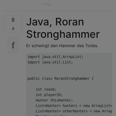
    hunter
.
sharpness 
=
+
hunterArgs
.
shift
()
—
Thrax
    hunter
.
aggro 
=
+
hunterArgs
.
shift
();
    hunter
.
potions 
=
+
hunterArgs
.
shift
();
    hunter
.
rations 
=
+
hunterArgs
.
shift
();
Java, Roran
8
    hunter
.
whetstones 
=
+
hunterArgs
.
shift
(
    hunter
.
combo 
=
 hunterArgs
.
shift
().
spli
Stronghammer
    gameState
.
hunters
.
push
(
hunter
);
Er schwingt den Hammer des Todes.
if
(
myId 
===
 hunterId
)
{
      gameState
.
me 
=
 hunter
;
import
 java
.
util
.
ArrayList
;
}
import
 java
.
util
.
List
;
else
{
      gameState
.
otherHunters
.
push
(
hunter
);
}
public
class
RoranStronghammer
{
if
(
monsterTargetId 
===
 hunterId
)
{
int
 round
;
      gameState
.
monster
.
target 
=
 hunter
;
int
 playerID
;
}
Hunter
 thisHunter
;
}
List
<
Hunter
>
 hunters 
=
new
ArrayList
<>
List
<
Hunter
>
 otherHunters 
=
new
ArrayL
return
 gameState
;