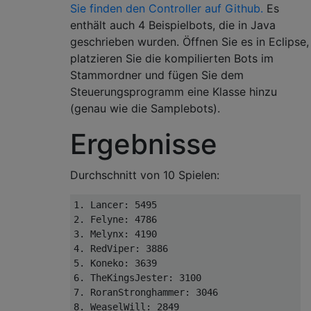
Sie finden den Controller auf Github.
Es
enthält auch 4 Beispielbots, die in Java
geschrieben wurden. Öffnen Sie es in Eclipse,
platzieren Sie die kompilierten Bots im
Stammordner und fügen Sie dem
Steuerungsprogramm eine Klasse hinzu
(genau wie die Samplebots).
Ergebnisse
Durchschnitt von 10 Spielen:
1. Lancer: 5495

2. Felyne: 4786

3. Melynx: 4190

4. RedViper: 3886

5. Koneko: 3639

6. TheKingsJester: 3100

7. RoranStronghammer: 3046
