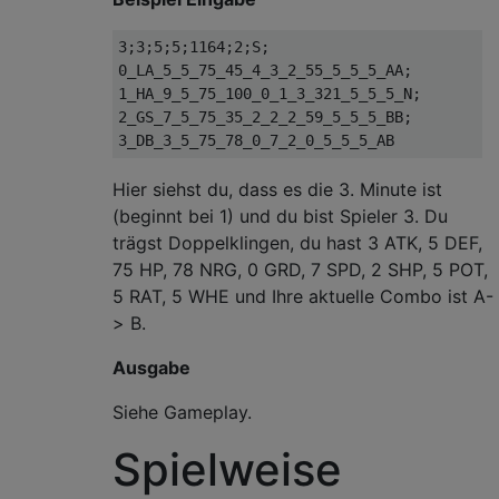
3;3;5;5;1164;2;S;

0_LA_5_5_75_45_4_3_2_55_5_5_5_AA;

1_HA_9_5_75_100_0_1_3_321_5_5_5_N;

2_GS_7_5_75_35_2_2_2_59_5_5_5_BB;

Hier siehst du, dass es die 3. Minute ist
(beginnt bei 1) und du bist Spieler 3. Du
trägst Doppelklingen, du hast 3 ATK, 5 DEF,
75 HP, 78 NRG, 0 GRD, 7 SPD, 2 SHP, 5 POT,
5 RAT, 5 WHE und Ihre aktuelle Combo ist A-
> B.
Ausgabe
Siehe Gameplay.
Spielweise