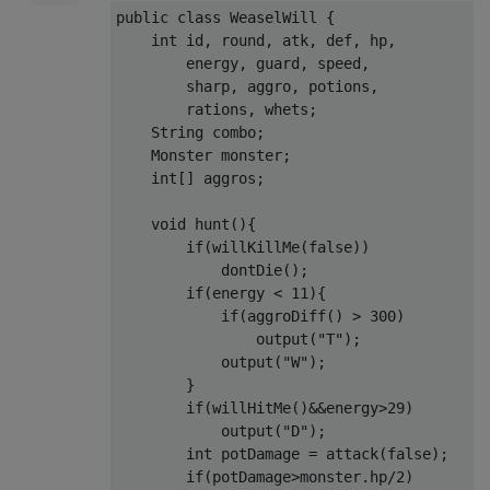
return
'G'
;
if
(
thisHunter
.
getEnergy
()
<=
public
class
WeaselWill
{
}
return
"R"
;
int
 id
,
 round
,
 atk
,
 def
,
 hp
,
}
}
        energy
,
 guard
,
 speed
,
if
(
thisHunter
.
getPotions
()
>
        sharp
,
 aggro
,
 potions
,
if
(
gameState
.
me
.
potions 
>
0
)
{
return
"P"
;
        rations
,
 whets
;
return
'P'
;
}
String
 combo
;
}
}
Monster
 monster
;
int
[]
 aggros
;
if
(
gameState
.
me
.
rations 
>
0
)
{
if
(
currentCombo
.
length
()
>=
2
){
return
'R'
;
return
"A"
;
void
 hunt
(){
}
}
if
(
willKillMe
(
false
))
}
            dontDie
();
if
(
currentCombo
.
length
()
==
0
){
if
(
energy 
<
11
){
if
(
attackingMe 
&&
 gameState
.
me
.
energy 
>=
if
(
thisHunter
.
getEnergy
()
<
 r
if
(
aggroDiff
()
>
300
)
return
'G'
;
if
(
canTauntSafely
){
                output
(
"T"
);
}
return
"T"
;
            output
(
"W"
);
}
}
if
(
gameState
.
me
.
sharpness 
<=
1
&&
 gameSt
if
(
thisHunter
.
getRations
(
if
(
willHitMe
()&&
energy
>
29
)
return
'S'
;
return
"R"
;
            output
(
"D"
);
}
}
int
 potDamage 
=
 attack
(
false
);
return
"T"
;
if
(
potDamage
>
monster
.
hp
/
2
)
if
(
gameState
.
me
.
energy 
>=
 getAttackEnerg