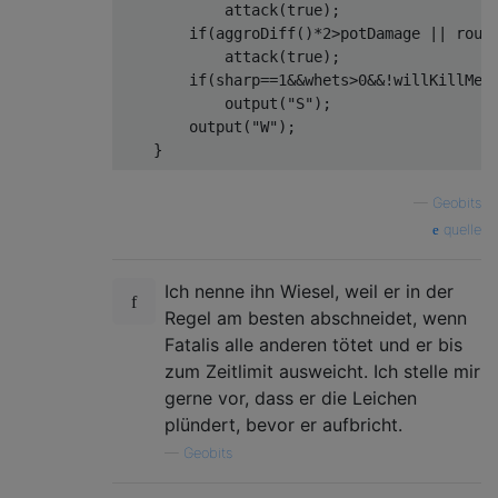
}
            attack
(
true
);
return
'B'
;
if
(
thisHunter
.
getSharpness
()
if
(
aggroDiff
()*
2
>
potDamage 
||
 roun
}
return
"S"
;
            attack
(
true
);
}
if
(
sharp
==
1
&&
whets
>
0
&&!
willKillMe
(
if
(
gameState
.
me
.
energy 
<=
20
&&
 isSafeTo
}
            output
(
"S"
);
return
'T'
;
if
(
currentCombo
.
length
()
==
1
){
        output
(
"W"
);
}
if
(
thisHunter
.
getEnergy
()
<
 r
}
if
(
canTauntSafely
){
if
(
gameState
.
me
.
rations 
>
0
&&
 gameState
return
"T"
;
int
 aggroDiff
(){
return
'R'
;
—
Geobits
}
int
 highest 
=
0
;
}
quelle
if
(
thisHunter
.
getRations
(
for
(
int
 agg 
:
 aggros
)
return
"R"
;
            highest 
=
 agg
>
highest
?
agg
:
high
return
'W'
;
}
Ich nenne ihn Wiesel, weil er in der
return
 highest 
-
 aggro
;
}
return
"T"
;
}
Regel am besten abschneidet, wenn
}
Fatalis alle anderen tötet und er bis
function
 startGame
()
{
if
(
thisHunter
.
getSharpness
()
int
 attack
(
boolean
 output
){
  console
.
log
(
'LA'
);
zum Zeitlimit ausweicht. Ich stelle mir
return
"S"
;
if
(
output
)
}
gerne vor, dass er die Leichen
}
            output
(
"C"
);
plündert, bevor er aufbricht.
}
return
 willHitFor
(
combo
.
length
()+
1
if
(
process
.
argv
.
length 
<=
2
)
{
return
"B"
;
//At
}
—
Geobits
  startGame
();
}
}