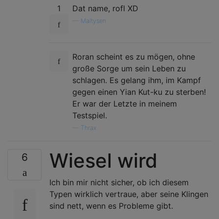
1
Dat name, rofl XD
return
"T"
;
function
 getAction
(
gameState
)
{
}
—
Maltysen
var
 damage 
=
 getDamage
(
gameState
.
me
,
 gam
if
(
gameState
.
me
.
combo
.
length 
===
2
)
{
    damage 
*=
3
;
int
 damage 
=
 thisHunter
.
getAtk
()
*
}
Roran scheint es zu mögen, ohne
int
 monsterDamage 
=
 monster
.
getAtk
große Sorge um sein Leben zu
if
(
damage 
>=
 gameState
.
monster
.
hp 
&&
!
ga
schlagen. Es gelang ihm, im Kampf
String
 currentCombo 
=
 thisHunter
.
g
return
'B'
;
gegen einen Yian Kut-ku zu sterben!
}
if
(
damage 
>
 monster
.
getHp
()){
//Ki
Er war der Letzte in meinem
return
"B"
;
Testspiel.
var
 monsterDamage 
=
 getDamage
(
gameState
.
}
var
 attackingMe 
=
 isAttackingMe
(
gameStat
—
Thrax
if
(
currentCombo
.
length
()
>=
2
&&
 
if
(
monsterDamage 
>
 gameState
.
me
.
hp
)
{
return
"A"
;
Wiesel wird
6
if
(
attackingMe
)
{
}
if
(
gameState
.
me
.
energy 
>=
30
)
{
return
'D'
;
Ich bin mir nicht sicher, ob ich diesem
if
(
monsterDamage 
>
 thisHunter
.
get
}
if
(
thisHunter
.
getPotions
()
>
Typen wirklich vertraue, aber seine Klingen
return
"P"
;
sind nett, wenn es Probleme gibt.
if
(
monsterDamage 
<
 getDamage
(
gameSta
}