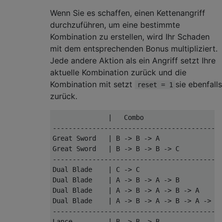
Wenn Sie es schaffen, einen Kettenangriff
durchzuführen, um eine bestimmte
Kombination zu erstellen, wird Ihr Schaden
mit dem entsprechenden Bonus multipliziert.
Jede andere Aktion als ein Angriff setzt Ihre
aktuelle Kombination zurück und die
Kombination mit setzt
sie ebenfalls
reset = 1
zurück.
              |   Combo                    
-------------------------------------------
Great Sword   | B -> B -> A                
Great Sword   | B -> B -> B -> C           
-------------------------------------------
Dual Blade    | C -> C                     
Dual Blade    | A -> B -> A -> B           
Dual Blade    | A -> B -> A -> B -> A      
Dual Blade    | A -> B -> A -> B -> A -> C 
-------------------------------------------
Lance         | B -> B -> B                