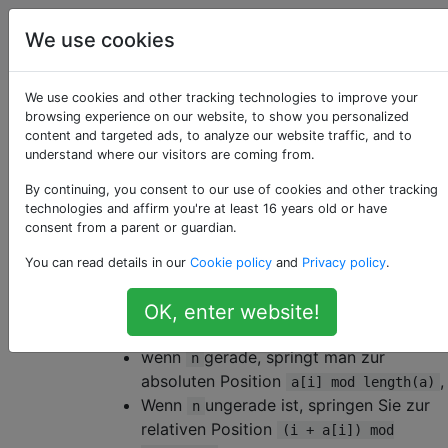
Programmierrätsel
Tags
We use cookies
Account
& Code Golf
We use cookies and other tracking technologies to improve your
Spring auf das Array!
browsing experience on our website, to show you personalized
content and targeted ads, to analyze our website traffic, and to
understand where our visitors are coming from.
By continuing, you consent to our use of cookies and other tracking
Lassen Sie uns ein Ein-Spieler-Spiel namens
19
technologies and affirm you're at least 16 years old or have
Jump the Array spielen
. Zum Spielen
consent from a parent or guardian.
benötigen Sie beispielsweise nur eine Reihe
You can read details in our
Cookie policy
and
Privacy policy
.
von ganzen Zahlen
. Sie beginnen an einer
a
bestimmten Position
und springen in jeder
i
OK, enter website!
Runde zu einer neuen Position. Am Turn
,
n
wenn
gerade, springt man zur
n
absoluten Position
,
a[i] mod length(a)
Wenn
ungerade ist, springen Sie zur
n
relativen Position
(i + a[i]) mod