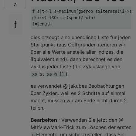
f s|t<-l s=maximum[g$drop t$iterate(\i->s!!
g(x:s)=l$0:fst(span(/=x)o)

dies erzeugt eine unendliche Liste für jeden
Startpunkt (aus Golfgründen iterieren wir
über alle Werte anstelle aller Indizes, die
äquivalent sind). dann berechnet es den
Zyklus jeder Liste (die Zykluslänge von
ist
).
xs
xs % []
es verwendet @ jakubes Beobachtungen
über Zyklen. weil es 2 Schritte auf einmal
macht, müssen wir am Ende nicht durch 2
teilen.
Bearbeiten
: Verwenden Sie jetzt den @
MthViewMark-Trick zum Löschen der ersten
Elemente, um sicherzustellen, dass Sie
n