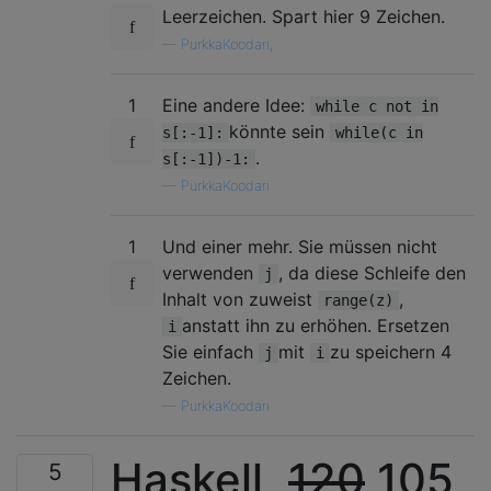
Leerzeichen. Spart hier 9 Zeichen.
—
PurkkaKoodari,
1
Eine andere Idee:
while c not in
könnte sein
s[:-1]:
while(c in
.
s[:-1])-1:
—
PurkkaKoodari
1
Und einer mehr. Sie müssen nicht
verwenden
, da diese Schleife den
j
Inhalt von zuweist
,
range(z)
anstatt ihn zu erhöhen. Ersetzen
i
Sie einfach
mit
zu speichern 4
j
i
Zeichen.
—
PurkkaKoodari
Haskell,
120
105
5