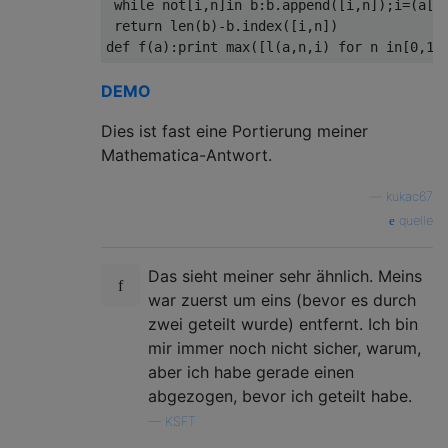
 while not[i,n]in b:b.append([i,n]);i=(a[i]
 return len(b)-b.index([i,n])

DEMO
Dies ist fast eine Portierung meiner
Mathematica-Antwort.
—
kukac67
quelle
Das sieht meiner sehr ähnlich. Meins
war zuerst um eins (bevor es durch
zwei geteilt wurde) entfernt. Ich bin
mir immer noch nicht sicher, warum,
aber ich habe gerade einen
abgezogen, bevor ich geteilt habe.
—
KSFT