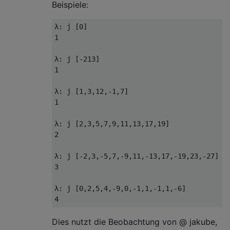
Beispiele:
λ: j [0]

1

λ: j [-213]

1

λ: j [1,3,12,-1,7]

1

λ: j [2,3,5,7,9,11,13,17,19]

2

λ: j [-2,3,-5,7,-9,11,-13,17,-19,23,-27]

3

λ: j [0,2,5,4,-9,0,-1,1,-1,1,-6]

Dies nutzt die Beobachtung von @ jakube,