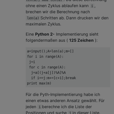
ohne einen Zyklus ablaufen kann
,
i
brechen wir die Berechnung nach
Schritten ab. Dann drucken wir den
len(a)
maximalen Zyklus.
Eine
Python 2-
Implementierung sieht
folgendermaßen aus (
125 Zeichen
):
a=input();A=len(a);m=[]

for i in range(A):

 j=i

 for c in range(A):

  j=a[(j+a[j])%A]%A

  if i==j:m+=[c+1];break

Für die Pyth-Implementierung habe ich
einen etwas anderen Ansatz gewählt. Für
jeden
berechne ich die Liste der
i
Positionen und suche
in dieser Liste.
i