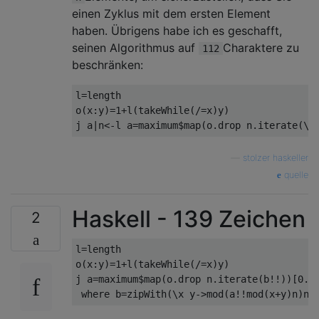
einen Zyklus mit dem ersten Element
haben. Übrigens habe ich es geschafft,
seinen Algorithmus auf
Charaktere zu
112
beschränken:
l=length

o(x:y)=1+l(takeWhile(/=x)y)

—
stolzer haskeller
quelle
Haskell - 139 Zeichen
2
l=length

o(x:y)=1+l(takeWhile(/=x)y)

j a=maximum$map(o.drop n.iterate(b!!))[0..n