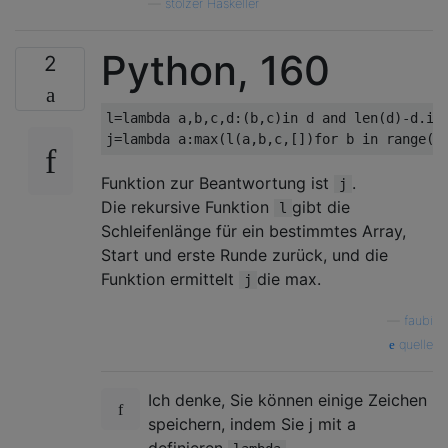
—
stolzer Haskeller
Python, 160
2
l=lambda a,b,c,d:(b,c)in d and len(d)-d.ind
Funktion zur Beantwortung ist
.
j
Die rekursive Funktion
gibt die
l
Schleifenlänge für ein bestimmtes Array,
Start und erste Runde zurück, und die
Funktion ermittelt
die max.
j
—
faubi
quelle
Ich denke, Sie können einige Zeichen
speichern, indem Sie j mit a