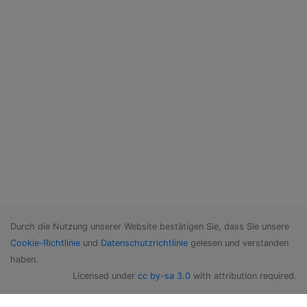
Durch die Nutzung unserer Website bestätigen Sie, dass Sie unsere
Cookie-Richtlinie
und
Datenschutzrichtlinie
gelesen und verstanden
haben.
Licensed under
cc by-sa 3.0
with attribution required.