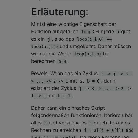
Erläuterung:
Mir ist eine wichtige Eigenschaft der
Funktion aufgefallen
: Für jede
gibt
loop
i
es ein
, also das
j
loop(a,i,0) ==
und umgekehrt. Daher müssen
loop(a,j,1)
wir nur die Werte
für
loop(a,i,b)
berechnen
.
b=0
Beweis: Wenn das ein Zyklus
i -> j -> k -
mit ist
, dann
> ... -> z -> i
b = 0
existiert der Zyklus
j -> k -> ... -> z ->
mit
.
i -> j
b = 1
Daher kann ein einfaches Skript
folgendermaßen funktionieren. Iteriere über
alles
und versuche es
durch iteratives
i
i
Rechnen zu erreichen
i = a[(i + a[i]) mod
. Da diese Berechnung
len(a)] mod len(a)