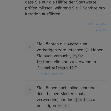
dass Sie nur die Hälfte der Startwerte
prüfen müssen, während Sie 2 Schritte pro
Iteration ausführen.
—
MtnViewMark
quelle
Sie könnten die
zum
where
vorherigen zerquetschen
. Haben
]
Sie auch versucht,
cycle
anstelle von zu verwenden
l!!i
?
l!!mod n(length l)
—
stolzer haskeller
Sie können auch inline schreiben
und einen Musterschutz
b
verwenden, um das
zu
|n<-l a
beseitigen
.
where