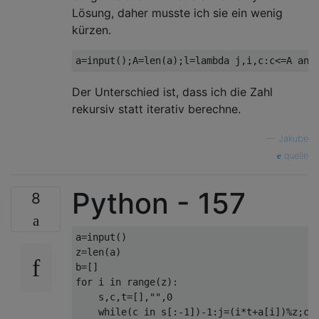
Lösung, daher musste ich sie ein wenig
kürzen.
Der Unterschied ist, dass ich die Zahl
rekursiv statt iterativ berechne.
—
Jakube
quelle
Python - 157
8
a=input()

z=len(a)

b=[]

for i in range(z):

    s,c,t=[],"",0

    while(c in s[:-1])-1:j=(i*t+a[i])%z;c=`