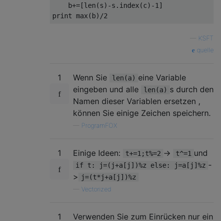
    b+=[len(s)-s.index(c)-1]

—
KSFT
quelle
1
Wenn Sie
eine Variable
len(a)
eingeben und alle
s durch den
len(a)
Namen dieser Variablen ersetzen ,
können Sie einige Zeichen speichern.
—
ProgramFOX
1
Einige Ideen:
->
und
t+=1;t%=2
t^=1
-
if t: j=(j+a[j])%z else: j=a[j]%z
>
j=(t*j+a[j])%z
—
Vectorized
1
Verwenden Sie zum Einrücken nur ein