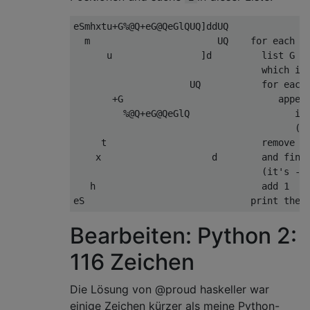
eSmhxtu+G%@Q+eG@QeGlQUQ]ddUQ  

  m                       UQ    for each d 
      u                ]d         list G (u
                                  which is 
                     UQ           for each 
       +G                            append
         %@Q+eG@QeGlQ                   inp
                                        (no
     t                            remove th
    x                    d        and find 
                                  (it's -1,
   h                              add 1

Bearbeiten: Python 2:
116 Zeichen
Die Lösung von @proud haskeller war
einige Zeichen kürzer als meine Python-