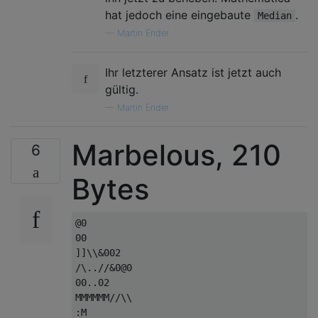
hat jedoch eine eingebaute
.
Median
—
Martin Ender
Ihr letzterer Ansatz ist jetzt auch
gültig.
—
Martin Ender
Marbelous, 210
6
Bytes
@0

00

]]\\&002

/\..//&0@0

00..02

MMMMMM//\\

:M
