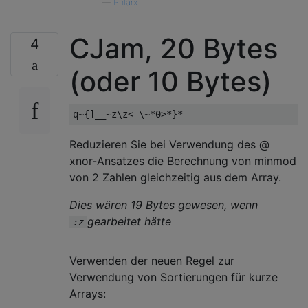
—
Phlarx
@10

MOV LEFT ACC

ADD 1

CJam, 20 Bytes
4
JRO ACC

JRO 6

(oder 10 Bytes)
MOV UP ANY

MOV UP ACC

NEG

MOV ACC ANY

!NOP

Reduzieren Sie bei Verwendung des @
xnor-Ansatzes die Berechnung von minmod
von 2 Zahlen gleichzeitig aus dem Array.
Dies wären 19 Bytes gewesen, wenn
gearbeitet hätte
:z
Verwenden der neuen Regel zur
Verwendung von Sortierungen für kurze
Arrays: