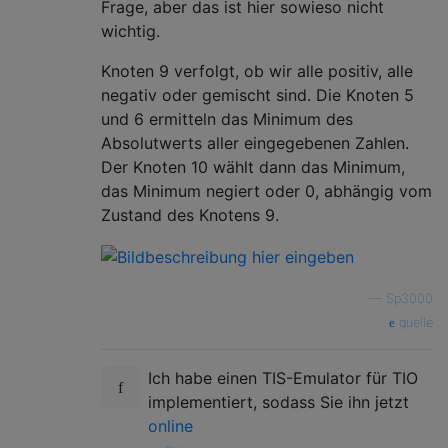
Frage, aber das ist hier sowieso nicht
SWP

wichtig.
JMP L

A:MOV ANY ACC

Knoten 9 verfolgt, ob wir alle positiv, alle
JMP L

negativ oder gemischt sind. Die Knoten 5
MOV ACC ANY

und 6 ermitteln das Minimum des
@9

Absolutwerts aller eingegebenen Zahlen.
S:JRO UP

Der Knoten 10 wählt dann das Minimum,
JEZ A

SUB 1

das Minimum negiert oder 0, abhängig vom
JEZ A

Zustand des Knotens 9.
JMP X

A:MOV 1 ACC

JMP S

JEZ B

—
Sp3000
SUB 2

quelle
JEZ B

X:MOV 6 ACC

JMP S

Ich habe einen TIS-Emulator für TIO
B:MOV 2 ACC

implementiert, sodass Sie ihn jetzt
JMP S

online
MOV ACC ANY
