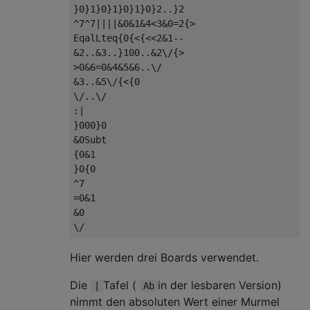
}0}1}0}1}0}1}0}2..}2

^7^7||||&0&1&4<3&0=2{>

EqalLteq{0{<{<<2&1--

&2..&3..}100..&2\/{>

>0&6=0&4&5&6..\/

&3..&5\/{<{0

\/..\/

:|

}000}0

&0Subt

{0&1

}0{0

^7

=0&1

&0

Hier werden drei Boards verwendet.
Die
Tafel (
in der lesbaren Version)
|
Ab
nimmt den absoluten Wert einer Murmel