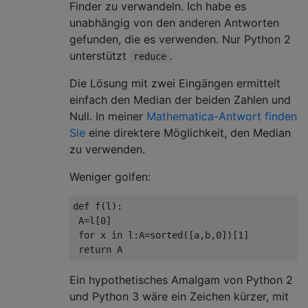
Finder zu verwandeln. Ich habe es
unabhängig von den anderen Antworten
gefunden, die es verwenden. Nur Python 2
unterstützt
.
reduce
Die Lösung mit zwei Eingängen ermittelt
einfach den Median der beiden Zahlen und
Null. In meiner
Mathematica-Antwort finden
Sie
eine direktere Möglichkeit, den Median
zu verwenden.
Weniger golfen:
def
 f
(
l
):
 A
=
l
[
0
]
for
 x 
in
 l
:
A
=
sorted
([
a
,
b
,
0
])[
1
]
return
 A
Ein hypothetisches Amalgam von Python 2
und Python 3 wäre ein Zeichen kürzer, mit