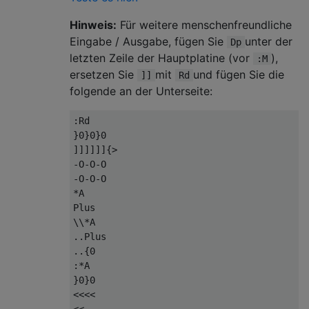
Hinweis:
Für weitere menschenfreundliche
Eingabe / Ausgabe, fügen Sie
unter der
Dp
letzten Zeile der Hauptplatine (vor
),
:M
ersetzen Sie
mit
und fügen Sie die
]]
Rd
folgende an der Unterseite:
:Rd

}0}0}0

]]]]]]{>

-O-O-O

-O-O-O

*A

Plus

\\*A

..Plus

..{0

:*A

}0}0

<<<<

<<
