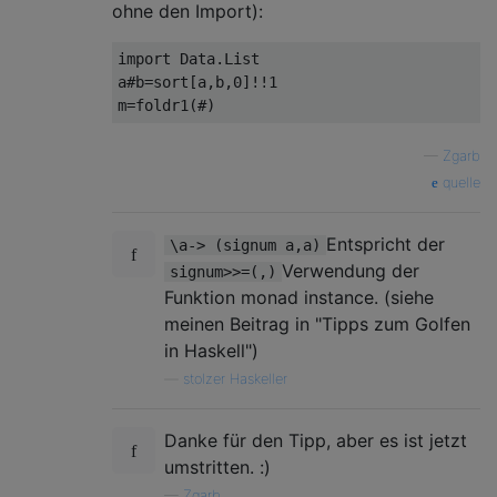
ohne den Import):
import Data.List

a#b=sort[a,b,0]!!1

—
Zgarb
quelle
Entspricht der
\a-> (signum a,a)
Verwendung der
signum>>=(,)
Funktion monad instance. (siehe
meinen Beitrag in "Tipps zum Golfen
in Haskell")
—
stolzer Haskeller
Danke für den Tipp, aber es ist jetzt
umstritten. :)
—
Zgarb