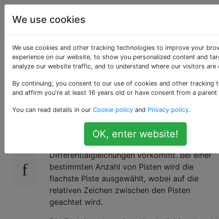
Programmierrätsel
Tags
We use cookies
Account
& Code Golf
We use cookies and other tracking technologies to improve your bro
Kürzeste Minmod-
experience on our website, to show you personalized content and tar
analyze our website traffic, and to understand where our visitors are
Funktion
By continuing, you consent to our use of cookies and other tracking 
and affirm you're at least 16 years old or have consent from a parent
You can read details in our
Cookie policy
and
Privacy policy
.
Die
minmod-
Funktion ist eine Variante der
24
bekannten
min
, die in
hangbegrenzenden
OK, enter website!
hochauflösenden Schemata für partielle
Differentialgleichungen vorkommt. Bei einer
bestimmten Anzahl von Pisten wird die
flachste Piste ausgewählt, wobei auf die
relativen Zeichen zwischen den Pisten
geachtet wird.