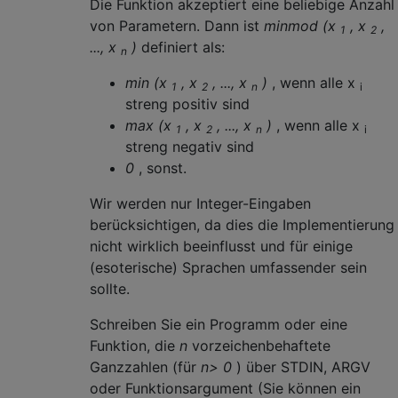
Die Funktion akzeptiert eine beliebige Anzahl
von Parametern. Dann ist
minmod (x
, x
,
1
2
..., x
)
definiert als:
n
min (x
, x
, ..., x
)
, wenn alle x
1
2
n
i
streng positiv sind
max (x
, x
, ..., x
)
, wenn alle x
1
2
n
i
streng negativ sind
0
, sonst.
Wir werden nur Integer-Eingaben
berücksichtigen, da dies die Implementierung
nicht wirklich beeinflusst und für einige
(esoterische) Sprachen umfassender sein
sollte.
Schreiben Sie ein Programm oder eine
Funktion, die
n
vorzeichenbehaftete
Ganzzahlen (für
n> 0
) über STDIN, ARGV
oder Funktionsargument (Sie können ein