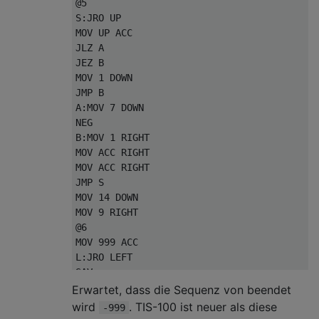
@5

S:JRO UP

MOV UP ACC

JLZ A

JEZ B

MOV 1 DOWN

JMP B

A:MOV 7 DOWN

NEG

B:MOV 1 RIGHT

MOV ACC RIGHT

MOV ACC RIGHT

JMP S

MOV 14 DOWN

MOV 9 RIGHT

@6

MOV 999 ACC

L:JRO LEFT

SAV

SUB ANY

Erwartet, dass die Sequenz von beendet
JGZ A

wird
. TIS-100 ist neuer als diese
-999
MOV ANY NIL
