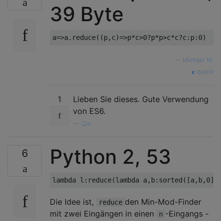
39 Byte
—
Michael M.
quelle
1
Lieben Sie dieses. Gute Verwendung
von ES6.
—
Qix
Python 2, 53
6
lambda
 l
:
reduce
(
lambda
 a
,
b
:
sorted
([
a
,
b
,
0
])
Die Idee ist,
den Min-Mod-Finder
reduce
mit zwei Eingängen in einen
-Eingangs -
n