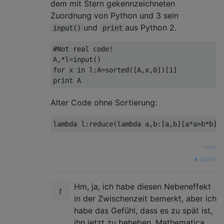
dem mit Stern gekennzeichneten
Zuordnung von Python und 3 sein
und
aus Python 2.
input()
print
#Not real code!
A
,*
l
=
input
()
for
 x 
in
 l
:
A
=
sorted
([
A
,
x
,
0
])[
1
]
print
 A
Alter Code ohne Sortierung:
lambda
 l
:
reduce
(
lambda
 a
,
b
:[
a
,
b
][
a
*
a
>
b
*
b
]*
—
xnor
quelle
Hm, ja, ich habe diesen Nebeneffekt
in der Zwischenzeit bemerkt, aber ich
habe das Gefühl, dass es zu spät ist,
ihn jetzt zu beheben. Mathematica