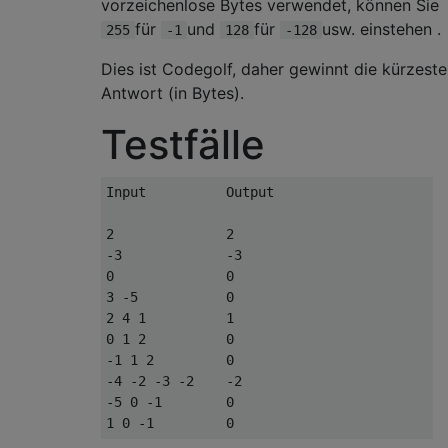
vorzeichenlose Bytes verwendet, können Sie
für
und
für
usw. einstehen .
255
-1
128
-128
Dies ist Codegolf, daher gewinnt die kürzeste
Antwort (in Bytes).
Testfälle
Input          Output

2              2

-3             -3

0              0

3 -5           0

2 4 1          1

0 1 2          0

-1 1 2         0

-4 -2 -3 -2    -2

-5 0 -1        0
