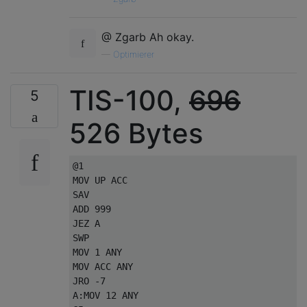
@ Zgarb Ah okay.
—
Optimierer
TIS-100,
696
5
526 Bytes
@1

MOV UP ACC

SAV

ADD 999

JEZ A

SWP

MOV 1 ANY

MOV ACC ANY

JRO -7

A:MOV 12 ANY
