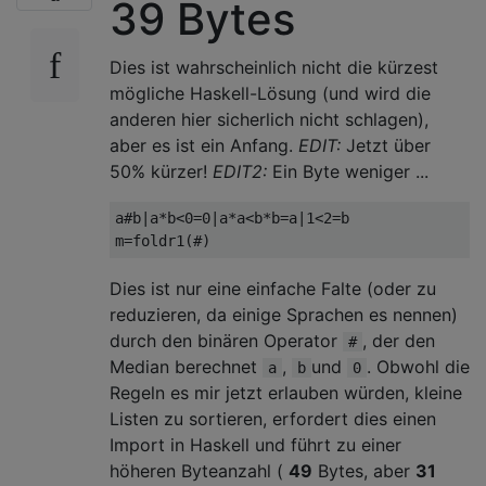
39 Bytes
Dies ist wahrscheinlich nicht die kürzest
mögliche Haskell-Lösung (und wird die
anderen hier sicherlich nicht schlagen),
aber es ist ein Anfang.
EDIT:
Jetzt über
50% kürzer!
EDIT2:
Ein Byte weniger ...
a#b|a*b<0=0|a*a<b*b=a|1<2=b

Dies ist nur eine einfache Falte (oder zu
reduzieren, da einige Sprachen es nennen)
durch den binären Operator
, der den
#
Median berechnet
,
und
. Obwohl die
a
b
0
Regeln es mir jetzt erlauben würden, kleine
Listen zu sortieren, erfordert dies einen
Import in Haskell und führt zu einer
höheren Byteanzahl (
49
Bytes, aber
31