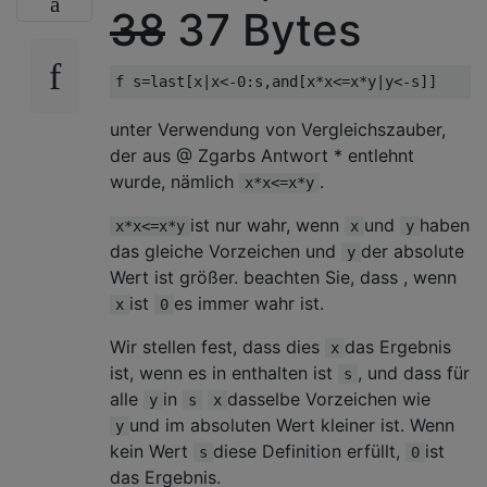
38
37 Bytes
unter Verwendung von Vergleichszauber,
der aus @ Zgarbs Antwort * entlehnt
wurde, nämlich
.
x*x<=x*y
ist nur wahr, wenn
und
haben
x*x<=x*y
x
y
das gleiche Vorzeichen und
der absolute
y
Wert ist größer. beachten Sie, dass , wenn
ist
es immer wahr ist.
x
0
Wir stellen fest, dass dies
das Ergebnis
x
ist, wenn es in enthalten ist
, und dass für
s
alle
in
dasselbe Vorzeichen wie
y
s
x
und im absoluten Wert kleiner ist. Wenn
y
kein Wert
diese Definition erfüllt,
ist
s
0
das Ergebnis.