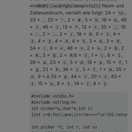
Raum und
<=>BKQR[\]acdefghilmnoprstu{|}
Zeilenumbruch, verteilt wie folgt: 24 ×
,
\n
33 ×
, 20 ×
, 2 ×
, 3 ×
, 16 ×
, 46
"
#
%
&
×
, 46 ×
, 13 ×
, 12 ×
, 35 ×
, 10
(
)
*
+
,
×
, 2 ×
, 2 ×
, 18 ×
, 9 ×
, 4 ×
-
.
/
0
1
, 4 ×
, 4 ×
, 4 ×
, 3 ×
, 3 ×
,
2
3
4
5
6
9
34 ×
, 6 ×
, 46 ×
, 2 ×
, 2 ×
, 2
;
<
=
>
B
×
, 3 ×
, 2 ×
8 ×
, 1 ×
, 8 ×
,
K
Q
R
[
\
]
39 ×
, 23 ×
, 5 ×
, 19 ×
, 15 ×
, 1
a
c
d
e
f
×
, 22 ×
, 36 ×
, 5 ×
, 1 ×
, 35 ×
g
h
i
l
m
, 9 ×
33 ×
, 44 ×
, 20 ×
, 43 ×
n
o
p
r
s
, 15 ×
, 8 ×
, 14 ×
, 8 ×
.
t
u
{
|
}
#include
<stdio.h>
#include
<string.h>
int
 n
(
char
*
a
,
char
*
e
,
int
 i
)
{
int
 c
=
0
;
for
(;
a
<
e
;)
c
+=*
a
++==
"\n"
[
0
];
return
int
 p
(
char
*
t
,
int
 r
,
int
 u
)