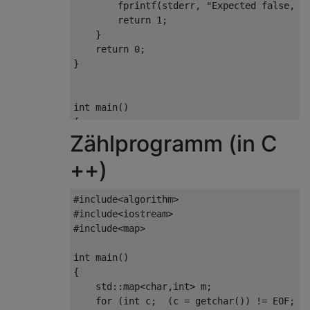
        fprintf
(
stderr
,
"Expected false, b
return
1
;
}
return
0
;
}
int
 main
()
{
Zählprogramm (in C
return
+
 expect_true
(
"rkb \n"
++)
"    \n"
"    \n"
"RB Q"
)
#include
<algorithm>
+
 expect_false
(
"rk  \n"
#include
<iostream>
"    \n"
#include
<map>
"    \n"
"RBbQ"
)
int
 main
()
+
 expect_true
(
"rk  \n"
{
" K  \n"
    std
::
map
<
char
,
int
>
 m
;
"    \n"
for
(
int
 c
;
(
c 
=
 getchar
())
!=
 EOF
;
)