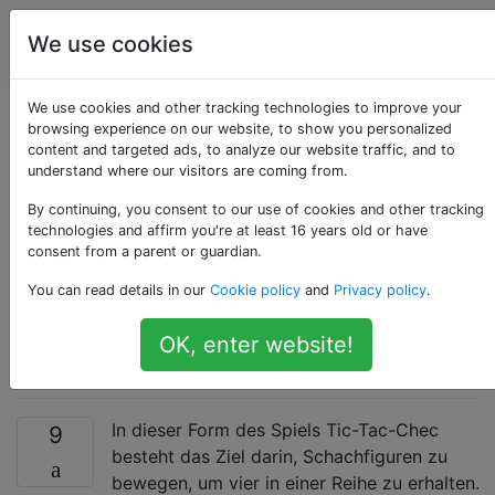
Programmierrätsel
Tags
We use cookies
Account
& Code Golf
We use cookies and other tracking technologies to improve your
Tic-Tac-Toe und
browsing experience on our website, to show you personalized
content and targeted ads, to analyze our website traffic, and to
understand where our visitors are coming from.
Schach mit den
By continuing, you consent to our use of cookies and other tracking
wenigsten
technologies and affirm you're at least 16 years old or have
consent from a parent or guardian.
[unterschiedlichen]
You can read details in our
Cookie policy
and
Privacy policy
.
Charakteren
OK, enter website!
In dieser Form des Spiels Tic-Tac-Chec
9
besteht das Ziel darin, Schachfiguren zu
bewegen, um vier in einer Reihe zu erhalten.