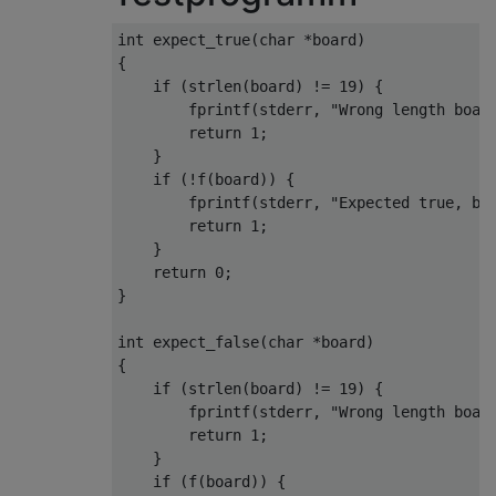
}
int
 expect_true
(
char
*
board
)
/* main predicate function */
{
int
 f
(
char
*
t
)
if
(
strlen
(
board
)
!=
19
)
{
{
        fprintf
(
stderr
,
"Wrong length boar
/* try rows and columns */
return
1
;
for
(
int
 i 
=
0
;
  i 
<
4
;
++
i
)
}
if
(
p
(
t
,
 i
,
5
)
||
 p
(
t
,
 i
*
5
,
1
))
if
(!
f
(
board
))
{
return
1
;
        fprintf
(
stderr
,
"Expected true, bu
/* try diagonals */
return
1
;
return
 p
(
t
,
0
,
6
)
||
 p
(
t
,
3
,
4
);
}
}
return
0
;
}
int
 main
()
{
int
 expect_false
(
char
*
board
)
char
 t
[
20
];
{
    fread
(
t
,
19
,
1
,
 stdin
);
if
(
strlen
(
board
)
!=
19
)
{
    t
[
19
]=
0
;
        fprintf
(
stderr
,
"Wrong length boar
if
(
f
(
t
))
 puts
(
"true"
);
else
 puts
(
"fal
return
1
;
}
}
if
(
f
(
board
))
{