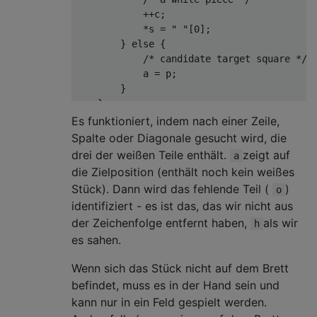
++
c
;
*
s 
=
" "
[
0
];
}
else
{
/* candidate target square */
            a 
=
 p
;
}
}
Es funktioniert, indem nach einer Zeile,
/* did we find three white pieces in t
Spalte oder Diagonale gesucht wird, die
if
(
c 
!=
3
)
drei der weißen Teile enthält.
zeigt auf
a
return
0
;
die Zielposition (enthält noch kein weißes
Stück). Dann wird das fehlende Teil (
)
o
char
 o 
=
 h
[
strspn
(
h
,
" "
)];
identifiziert - es ist das, das wir nicht aus
der Zeichenfolge entfernt haben,
als wir
    p 
=
 strchr
(
t
,
 o
);
h
es sahen.
if
(
p
==
0
)
Wenn sich das Stück nicht auf dem Brett
return
*
a 
==
" "
[
0
];
befindet, muss es in der Hand sein und
/* ensure a < p */
kann nur in ein Feld gespielt werden.
if
(
p 
<
 a
)
{