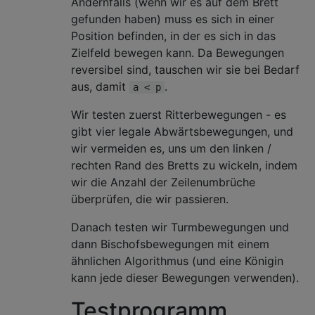
Andernfalls (wenn wir es auf dem Brett
char
*
s 
=
 p
;
gefunden haben) muss es sich in einer
        p 
=
 a
;
Position befinden, in der es sich in das
        a 
=
 s
;
Zielfeld bewegen kann. Da Bewegungen
}
reversibel sind, tauschen wir sie bei Bedarf
/* knight moves */
aus, damit
.
a < p
if
(
o 
==
'K'
)
return
(
p
-
a
)==
3
&&
 n
(
a
,
p
)==
1
Wir testen zuerst Ritterbewegungen - es
||
(
p
-
a
)==
7
&&
 n
(
a
,
p
)==
1
gibt vier legale Abwärtsbewegungen, und
||
(
p
-
a
)==
9
&&
 n
(
a
,
p
)==
2
wir vermeiden es, uns um den linken /
||
(
p
-
a
)==
11
&&
 n
(
a
,
p
)==
2
;
rechten Rand des Bretts zu wickeln, indem
wir die Anzahl der Zeilenumbrüche
/* rook moves */
überprüfen, die wir passieren.
if
((
p
-
a
)%
5
==
0
||
 n
(
a
,
p
)==
0
)
return
0
==
strchr
(
"RQ"
,
 o
)==
0
;
Danach testen wir Turmbewegungen und
dann Bischofsbewegungen mit einem
/* bishop moves */
ähnlichen Algorithmus (und eine Königin
return
((
p
-
a
)%
4
==
0
&&
 n
(
a
,
p
)==(
p
-
a
)/
4
||
kann jede dieser Bewegungen verwenden).
(
p
-
a
)%
6
==
0
&&
 n
(
a
,
p
)==(
p
-
a
)/
6
)
Testprogramm
&&
 strchr
(
"BQ"
,
 o
);