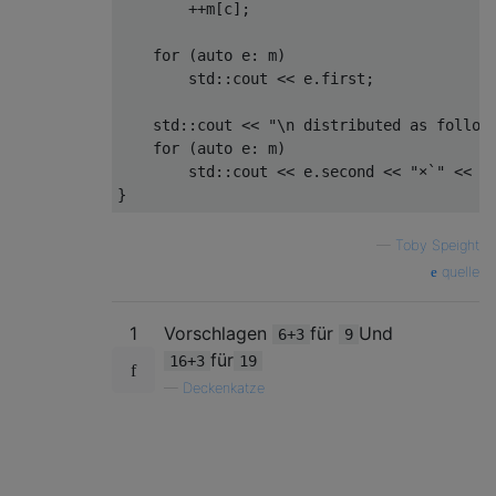
"RBbQ"
)
++
m
[
c
];
+
 expect_true
(
"rk  \n"
"    \n"
for
(
auto
 e
:
 m
)
"K   \n"
        std
::
cout 
<<
 e
.
first
;
"RBbQ"
)
+
 expect_true
(
"rkRB\n"
    std
::
cout 
<<
"\n distributed as follow
"    \n"
for
(
auto
 e
:
 m
)
" Qb \n"
        std
::
cout 
<<
 e
.
second 
<<
"×`"
<<
 e
"K   "
)
}
+
 expect_true
(
"rk  \n"
"    \n"
—
Toby Speight
"K   \n"
quelle
"RBbQ"
);
}
1
Vorschlagen
für
Und
6+3
9
für
16+3
19
—
Deckenkatze