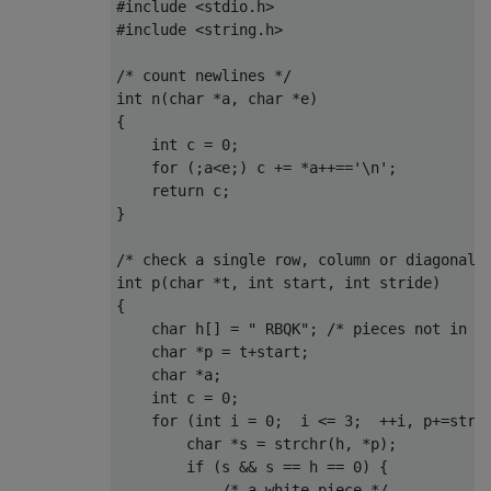
#include
<stdio.h>
#include
<string.h>
/* count newlines */
int
 n
(
char
*
a
,
char
*
e
)
{
int
 c 
=
0
;
for
(;
a
<
e
;)
 c 
+=
*
a
++==
'\n'
;
return
 c
;
}
/* check a single row, column or diagonal 
int
 p
(
char
*
t
,
int
 start
,
int
 stride
)
{
char
 h
[]
=
" RBQK"
;
/* pieces not in l
char
*
p 
=
 t
+
start
;
char
*
a
;
int
 c 
=
0
;
for
(
int
 i 
=
0
;
  i 
<=
3
;
++
i
,
 p
+=
stri
char
*
s 
=
 strchr
(
h
,
*
p
);
if
(
s 
&&
 s 
==
 h 
==
0
)
{
/* a white piece */