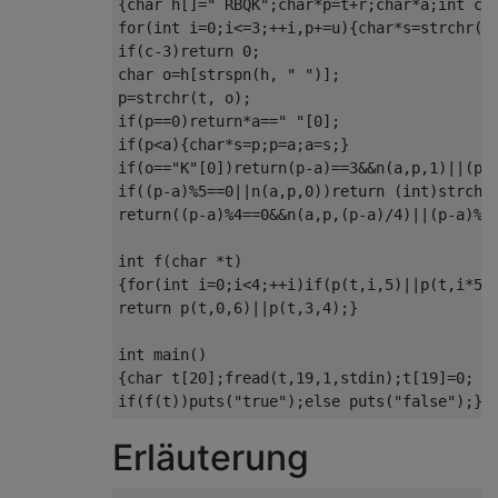
{
char
 h
[]=
" RBQK"
;
char
*
p
=
t
+
r
;
char
*
a
;
int
 c
=
for
(
int
 i
=
0
;
i
<=
3
;++
i
,
p
+=
u
){
char
*
s
=
strchr
(
h
if
(
c
-
3
)
return
0
;
char
 o
=
h
[
strspn
(
h
,
" "
)];
p
=
strchr
(
t
,
 o
);
if
(
p
==
0
)
return
*
a
==
" "
[
0
];
if
(
p
<
a
){
char
*
s
=
p
;
p
=
a
;
a
=
s
;}
if
(
o
==
"K"
[
0
])
return
(
p
-
a
)==
3
&&
n
(
a
,
p
,
1
)||(
p
-
if
((
p
-
a
)%
5
==
0
||
n
(
a
,
p
,
0
))
return
(
int
)
strchr
return
((
p
-
a
)%
4
==
0
&&
n
(
a
,
p
,(
p
-
a
)/
4
)||(
p
-
a
)%
6
int
 f
(
char
*
t
)
{
for
(
int
 i
=
0
;
i
<
4
;++
i
)
if
(
p
(
t
,
i
,
5
)||
p
(
t
,
i
*
5
,
return
 p
(
t
,
0
,
6
)||
p
(
t
,
3
,
4
);}
int
 main
()
{
char
 t
[
20
];
fread
(
t
,
19
,
1
,
stdin
);
t
[
19
]=
0
;
if
(
f
(
t
))
puts
(
"true"
);
else
 puts
(
"false"
);}
Erläuterung