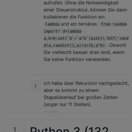
aufrufen. Ohne die Notwendigkeit
einer Steuerstruktur, können Sie dann
kollabieren die Funktion ein
und ein ternäres:
lambda
from random
import* d=lambda
a,b=0:set(`b`+`a^b`)&set(\'037\')and
. Obwohl
d(a,randint(1,a))or(b,a^b)
Sie vielleicht besser dran sind, wenn
Sie keine Funktion verwenden.
—
7.
Ich habe über Rekursion nachgedacht,
aber es kommt zu einem
Stapelüberlauf bei großen Zahlen
(sogar nur 11 Stellen).
—
Remy
Python 3 (132
1