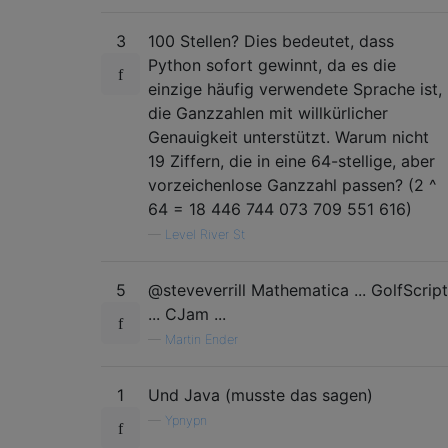
3
100 Stellen? Dies bedeutet, dass
Python sofort gewinnt, da es die
einzige häufig verwendete Sprache ist,
die Ganzzahlen mit willkürlicher
Genauigkeit unterstützt. Warum nicht
19 Ziffern, die in eine 64-stellige, aber
vorzeichenlose Ganzzahl passen? (2 ^
64 = 18 446 744 073 709 551 616)
—
Level River St
5
@steveverrill Mathematica ... GolfScript
... CJam ...
—
Martin Ender
1
Und Java (musste das sagen)
—
Ypnypn