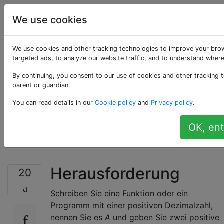
Programmierrätsel
Tags
We use cookies
Account
& Code Golf
We use cookies and other tracking technologies to improve your bro
Zerlegen Sie eine
targeted ads, to analyze our website traffic, and to understand where
By continuing, you consent to our use of cookies and other tracking t
Zahl mit bit-x oder
parent or guardian.
You can read details in our
Cookie policy
and
Privacy policy
.
ohne die Ziffern 0, 3,
OK, ent
7
Herausforderung
20
Schreiben Sie eine Funktion oder ein
Programm mit einer positiven Dezimalzahl,
nennen Sie es
A
und geben Sie zwei positive