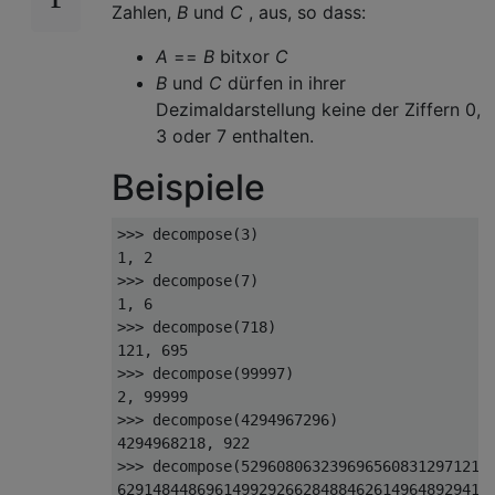
Zahlen,
B
und
C
, aus, so dass:
A
==
B
bitxor
C
B
und
C
dürfen in ihrer
Dezimaldarstellung keine der Ziffern 0,
3 oder 7 enthalten.
Beispiele
>>> decompose(3)

1, 2

>>> decompose(7)

1, 6

>>> decompose(718)

121, 695

>>> decompose(99997)

2, 99999

>>> decompose(4294967296)

4294968218, 922

>>> decompose(52960806323969656083129712171
6291484486961499292662848846261496489294168