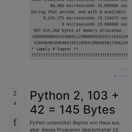
        90,966 microseconds (0.090966 secon
During that period, and with 8 available CP
     9,234,375 microseconds (9.234375 secon
             0 microseconds (0.000000 secon
 487,434,560 bytes of memory allocated.

(88898988891524889212988889928192219142298
 41844698184648419521895618869658215662292
* (apply #'logxor *)

—
jlahd
quelle
Python 2, 103 +
2
42 = 145 Bytes
Python unterstützt Bigints von Haus aus,
aber dieses Programm überschreitet 20