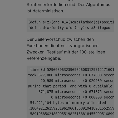
Strafen erforderlich sind. Der Algorithmus
ist deterministisch.
(defun s(z)(and #1=(some(lambda(q)(position
Der Zeilenvorschub zwischen den
Funktionen dient nur typografischen
Zwecken. Testlauf mit der 100-stelligen
Referenzeingabe:
(time (d 5296080632396965608312971217160142
took 677,000 microseconds (0.677000 seconds
      20,989 microseconds (0.020989 seconds
During that period, and with 8 available CP
     671,875 microseconds (0.671875 seconds
           0 microseconds (0.000000 seconds
 54,221,104 bytes of memory allocated.

(186492126159281961966156891941898155255995