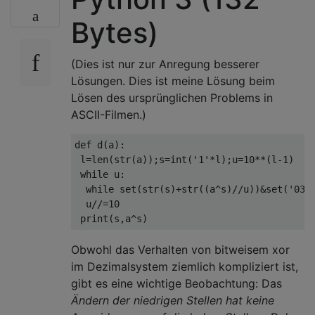
Bytes)
(Dies ist nur zur Anregung besserer
Lösungen. Dies ist meine Lösung beim
Lösen des ursprünglichen Problems in
ASCII-Filmen.)
def d(a):

 l=len(str(a));s=int('1'*l);u=10**(l-1)

 while u:

  while set(str(s)+str((a^s)//u))&set('037'
  u//=10

Obwohl das Verhalten von bitweisem xor
im Dezimalsystem ziemlich kompliziert ist,
gibt es eine wichtige Beobachtung: Das
Ändern der niedrigen Stellen hat keine