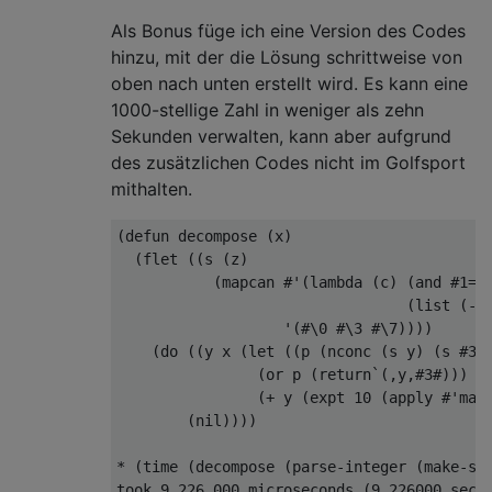
Als Bonus füge ich eine Version des Codes
hinzu, mit der die Lösung schrittweise von
oben nach unten erstellt wird. Es kann eine
1000-stellige Zahl in weniger als zehn
Sekunden verwalten, kann aber aufgrund
des zusätzlichen Codes nicht im Golfsport
mithalten.
(defun decompose (x)

  (flet ((s (z)

           (mapcan #'(lambda (c) (and #1=(p
                                 (list (- (
                   '(#\0 #\3 #\7))))

    (do ((y x (let ((p (nconc (s y) (s #3=(
                (or p (return`(,y,#3#)))

                (+ y (expt 10 (apply #'max 
        (nil))))

* (time (decompose (parse-integer (make-str
took 9,226,000 microseconds (9.226000 secon