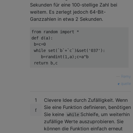
Sekunden für eine 100-stellige Zahl bei
weitem. Es zerlegt jedoch 64-Bit-
Ganzzahlen in etwa 2 Sekunden.
from random import *

def d(a):

 b=c=0

 while set(`b`+`c`)&set('037'):

    b=randint(1,a);c=a^b

—
Remy
quelle
1
Clevere Idee durch Zufälligkeit. Wenn
Sie eine Funktion definieren, benötigen
Sie keine
Schleife, um weiterhin
while
zufällige Werte auszuprobieren. Sie
können die Funktion einfach erneut