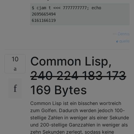
$ cjam t <<< 7777777777; echo

2695665494

—
Dennis
quelle
Common Lisp,
10
240
224
183
173
169 Bytes
Common Lisp ist ein bisschen wortreich
zum Golfen. Dadurch werden jedoch 100-
stellige Zahlen in weniger als einer Sekunde
und 200-stellige Ganzzahlen in weniger als
zehn Sekunden zerlegt, sodass keine