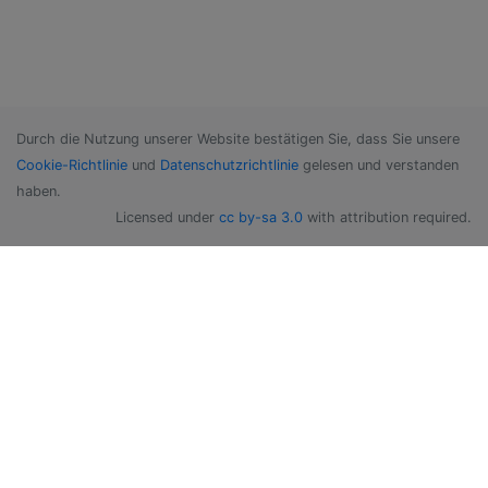
Durch die Nutzung unserer Website bestätigen Sie, dass Sie unsere
Cookie-Richtlinie
und
Datenschutzrichtlinie
gelesen und verstanden
haben.
Licensed under
cc by-sa 3.0
with attribution required.