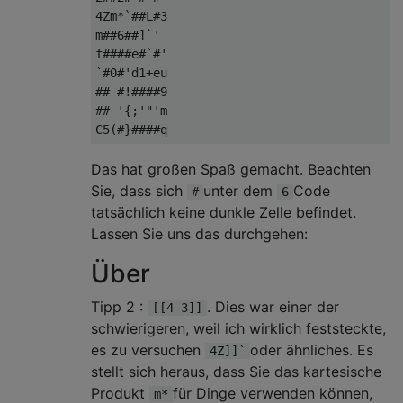
4Zm*`##L#3

m##6##]`' 

f####e#`#'

`#0#'d1+eu

## #!####9

## '{;'"'m

Das hat großen Spaß gemacht. Beachten
Sie, dass sich
unter dem
Code
#
6
tatsächlich keine dunkle Zelle befindet.
Lassen Sie uns das durchgehen:
Über
Tipp 2 :
. Dies war einer der
[[4 3]]
schwierigeren, weil ich wirklich feststeckte,
es zu versuchen
oder ähnliches. Es
4Z]]`
stellt sich heraus, dass Sie das kartesische
Produkt
für Dinge verwenden können,
m*