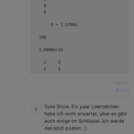
     0

     0

        0 + 1.5708i

   100

   1.0000e+16

     2     2

     2     2

   512

—
Feersum
quelle
        0 - 1.0000i

Gute Show. Ein paar Leerzeichen
     0     0     0

     0     0     0

habe ich nicht erwartet, aber es gibt
auch einige im Schlüssel. Ich werde
das jetzt posten. ;)