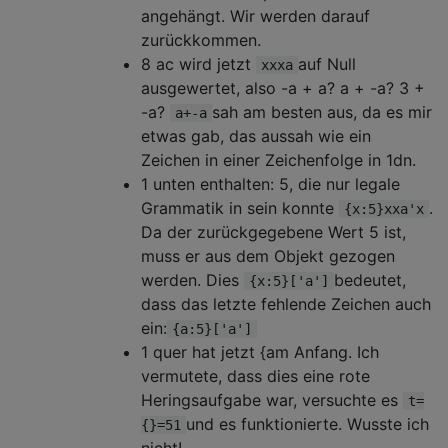
angehängt. Wir werden darauf
zurückkommen.
8 ac wird jetzt
auf Null
xxxa
ausgewertet, also -a + a? a + -a? 3 +
-a?
sah am besten aus, da es mir
a+-a
etwas gab, das aussah wie ein
Zeichen in einer Zeichenfolge in 1dn.
1 unten enthalten: 5, die nur legale
Grammatik in sein konnte
.
{x:5}xxa'x
Da der zurückgegebene Wert 5 ist,
muss er aus dem Objekt gezogen
werden. Dies
bedeutet,
{x:5}['a']
dass das letzte fehlende Zeichen auch
ein:
{a:5}['a']
1 quer hat jetzt {am Anfang. Ich
vermutete, dass dies eine rote
Heringsaufgabe war, versuchte es
t=
und es funktionierte. Wusste ich
{}=51
nicht!