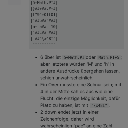
|5+Math.PI#|

|}##+##.#+#|

|["9"+0][0]|

|'##p##"###|

|a+-a#a=-10|

|'##c##=###|

|]##"\x48I"|

6 über ist
oder
;
5+Math.PI
Math.PI+5
aber letztere würden 'M' und 'h' in
andere Ausdrücke übergehen lassen,
schien unwahrscheinlich.
Ein Over musste eine Schnur sein; mit
4 in der Mitte sah es aus wie eine
Flucht, die einzige Möglichkeit, dafür
Platz zu haben, ist mit
.
"\x48I"
2 down endet jetzt in einer
Zeichenfolge, daher wird
wahrscheinlich "pac" an eine Zahl