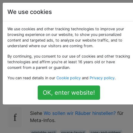
Programmierrätsel
Tags
We use cookies
Account
& Code Golf
We use cookies and other tracking technologies to improve your
Code-
browsing experience on our website, to show you personalized
content and targeted ads, to analyze our website traffic, and to
understand where our visitors are coming from.
Kreuzworträtsel -
By continuing, you consent to our use of cookies and other tracking
Lösungen
technologies and affirm you're at least 16 years old or have
consent from a parent or guardian.
You can read details in our
Cookie policy
and
Privacy policy
.
Dies ist die Begleitfrage für
Code-
11
OK, enter website!
Kreuzworträtsel
. Räuberische Antworten
finden Sie hier.
Siehe
Wo sollen wir Räuber hinstellen?
für
Meta-Infos.
printable-ascii
source-layout
cops-and-robbers