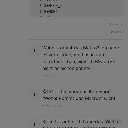
    T(3+0<<~_)

    T(8+000)

    T(+0)

    T(42)

—
Feersum
    T(+!z)

quelle
    T(~_)

Woher kommt das Makro? Ich habe
es vermieden, die Lösung zu
veröffentlichen, weil ich M-across
nicht erreichen konnte.
—
COTO
@COTO Ich verstehe Ihre Frage
"Woher kommt das Makro?" Nicht.
—
Feersum
Keine Ursache. Ich habe das
#define