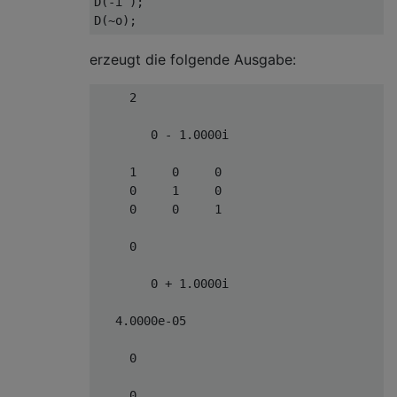
D(-i );

erzeugt die folgende Ausgabe:
     2

        0 - 1.0000i

     1     0     0

     0     1     0

     0     0     1

     0

        0 + 1.0000i

   4.0000e-05

     0

     0
