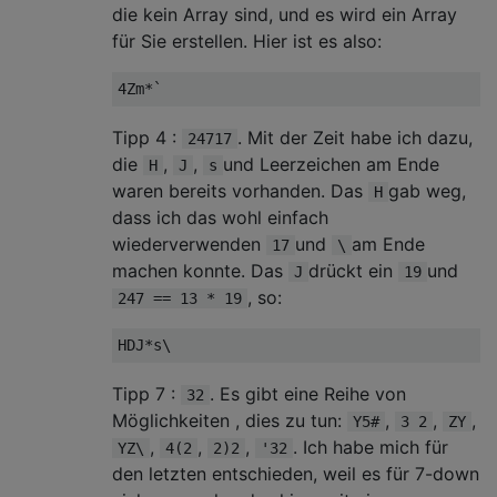
die kein Array sind, und es wird ein Array
für Sie erstellen. Hier ist es also:
Tipp 4 :
. Mit der Zeit habe ich dazu,
24717
die
,
,
und Leerzeichen am Ende
H
J
s
waren bereits vorhanden. Das
gab weg,
H
dass ich das wohl einfach
wiederverwenden
und
am Ende
17
\
machen konnte. Das
drückt ein
und
J
19
, so:
247 == 13 * 19
Tipp 7 :
. Es gibt eine Reihe von
32
Möglichkeiten , dies zu tun:
,
,
,
Y5#
3 2
ZY
,
,
,
. Ich habe mich für
YZ\
4(2
2)2
'32
den letzten entschieden, weil es für 7-down