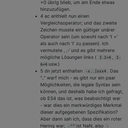
+0 übrig blieb, um am Ende etwas
hinzuzufügen.
4 ac enthielt nun einen
Vergleichsoperator; und das zweite
Zeichen musste ein gültiger unärer
Operator sein (um sowohl nach 't ='
als auch nach 'I' zu passen). Ich
vermutete , ‚-‘ und es gibt mehrere
mögliche Lösungen links (
,
I-I<4
I-
usw.)
6<4
5 dn jetzt enthalten
. Das
-x..]xxx4
".." warf mich - es gibt nur ein paar
Möglichkeiten, die legale Syntax sein
können, und deshalb habe ich gefragt,
ob ES4 das ist, was beabsichtigt war
- war dies ein merkwürdiges Merkmal
dieser aufgegebenen Spezifikation?
Aber dann sah ich, dass dies ein roter
Hering war;
ist NaN, also
-""
-