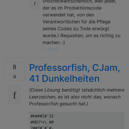
(Höchstwahrscheinlich, weil jeder,
der es im Produktionscode
verwendet hat, von den
Verantwortlichen für die Pflege
seines Codes zu Tode erwürgt
wurde.) Requisiten, um es richtig zu
machen. :)
—
COTO
Professorfish, CJam,
8
41 Dunkelheiten
(Diese Lösung benötigt tatsächlich mehrere
Leerzeichen, es ist also nicht das, wonach
Professorfish gesucht hat.)
#K###I#'32

#HDJ*s\ ##

2##2#`#`#-
