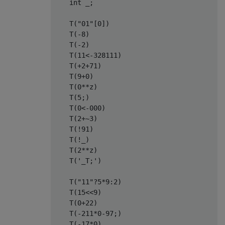
    int _;

    T("01"[0])

    T(-8)

    T(-2)

    T(11<-328111)

    T(+2+71)

    T(9+0)

    T(0**z)

    T(5;)

    T(0<-000)

    T(2+~3)

    T(!91)

    T(!_)

    T(2**z)

    T('_T;')

    T("11"?5*9:2)

    T(15<<9)

    T(0+22)

    T(-211*0-97;)

    T(-17*0)
