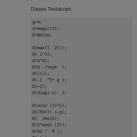
Dieses Testskript:
g=4;

o=magic(3);

D=@disp;

D(max([  2]));

D( i^3);

D(o^0);

D(6 -7+eye  );

D((i));

D(.1  ^5* g );

D(~2);

D(diag(~o)  );

D(asin (1)*i);

D((93+7) +~g);

D(  10e15);

D(2*ones (2));

D(02 ^  9 );
