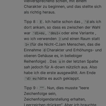
vielversprechend schien, mit einem
Charakter zu beginnen, und das stellte sich
als richtig heraus.
Tipp 8 :
. Ich hatte schon das ,
als ich
E
'd
dort ankam, so dass es zwischen der Wahl
war
,
oder eine Variante ,
'd1+eu
'deu1+
wo ich verwenden
und einen Raum statt
)
(für die Nicht-CJam Menschen, das die
1+
Einnahme
Charakter und Erhöhungs- und
d
oberen Gehäuse es, in beliebiger
Reihenfolge) . Das
in der letzten Spalte
u
sah jedoch für A-down nützlich aus. Also
habe ich die erste ausgewählt. Am Ende
hätte es auch geklappt.
'd) eu
Tipp 9 :
. Nun, dies musste "leere
""
Zeichenfolge sein,
Zeichenfolgendarstellung erhalten,
Leerzeichen drücken". Aber ich brauchte