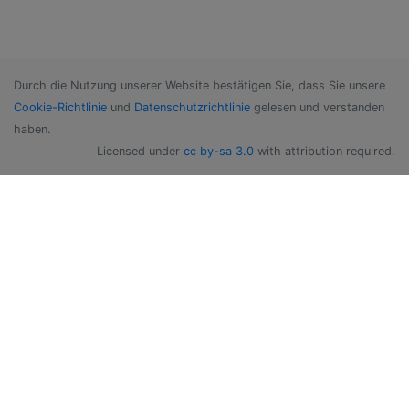
Durch die Nutzung unserer Website bestätigen Sie, dass Sie unsere
Cookie-Richtlinie
und
Datenschutzrichtlinie
gelesen und verstanden
haben.
Licensed under
cc by-sa 3.0
with attribution required.