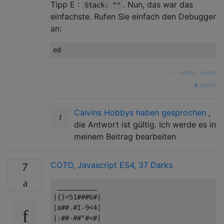
Tipp E :
. Nun, das war das
Stack: ""
einfachste. Rufen Sie einfach den Debugger
an:
—
Martin Ender
quelle
Calvins Hobbys haben gesprochen
,
die Antwort ist gültig. Ich werde es in
meinem Beitrag bearbeiten
COTO, Javascript ES4, 37 Darks
7
 __________

|{}=51###6#|

|a##.#I-9<4|

|:##-##"#<#|
