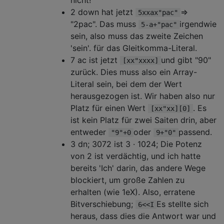
2 down hat jetzt
=>
5xxax"pac"
"2pac". Das muss
irgendwie
5-a+"pac"
sein, also muss das zweite Zeichen
'sein'. für das Gleitkomma-Literal.
7 ac ist jetzt
und gibt "90"
[xx"xxxx]
zurück. Dies muss also ein Array-
Literal sein, bei dem der Wert
herausgezogen ist. Wir haben also nur
Platz für einen Wert
. Es
[xx"xx][0]
ist kein Platz für zwei Saiten drin, aber
entweder
oder
passend.
"9"+0
9+"0"
3 dn; 3072 ist 3 · 1024; Die Potenz
von 2 ist verdächtig, und ich hatte
bereits 'Ich' darin, das andere Wege
blockiert, um große Zahlen zu
erhalten (wie 1eX). Also, erratene
Bitverschiebung;
Es stellte sich
6<<I
heraus, dass dies die Antwort war und