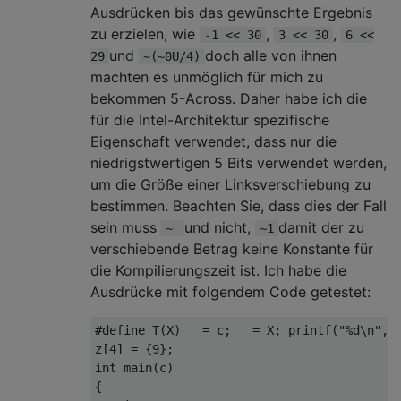
Ausdrücken bis das gewünschte Ergebnis
zu erzielen, wie
,
,
-1 << 30
3 << 30
6 <<
und
doch alle von ihnen
29
~(~0U/4)
machten es unmöglich für mich zu
bekommen 5-Across. Daher habe ich die
für die Intel-Architektur spezifische
Eigenschaft verwendet, dass nur die
niedrigstwertigen 5 Bits verwendet werden,
um die Größe einer Linksverschiebung zu
bestimmen. Beachten Sie, dass dies der Fall
sein muss
und nicht,
damit der zu
~_
~1
verschiebende Betrag keine Konstante für
die Kompilierungszeit ist. Ich habe die
Ausdrücke mit folgendem Code getestet:
#define T(X) _ = c; _ = X; printf("%d\n", _
z[4] = {9};

int main(c)

{
