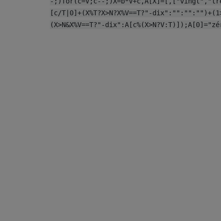
-;)for(c=V;c--;)X=b*V+c,A[X]=[,["vingt","tr
[c/T|0]+(X%T?X>N?X%V==T?"-dix":"":"":"")+(1
(X>N&X%V==T?"-dix":A[c%(X>N?V:T)]);A[0]="zé