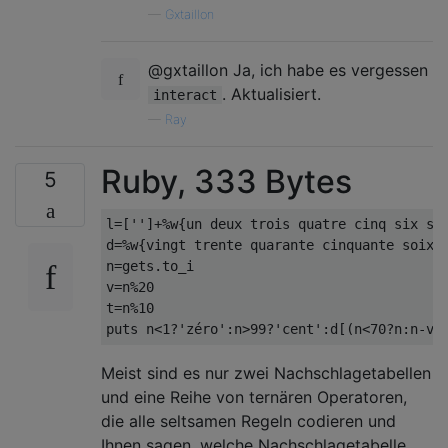
—
Gxtaillon
@gxtaillon Ja, ich habe es vergessen
. Aktualisiert.
interact
—
Ray
Ruby, 333 Bytes
5
l
=[
''
]+%
w
{
un deux trois quatre cinq six se
d
=%
w
{
vingt trente quarante cinquante soixa
n
=
gets
.
to_i

v
=
n
%
20
t
=
n
%
10
puts n
<
1
?
'zéro'
:
n
>
99
?
'cent'
:
d
[(
n
<
70
?
n
:
n
-
v
)
Meist sind es nur zwei Nachschlagetabellen
und eine Reihe von ternären Operatoren,
die alle seltsamen Regeln codieren und
Ihnen sagen, welche Nachschlagetabelle