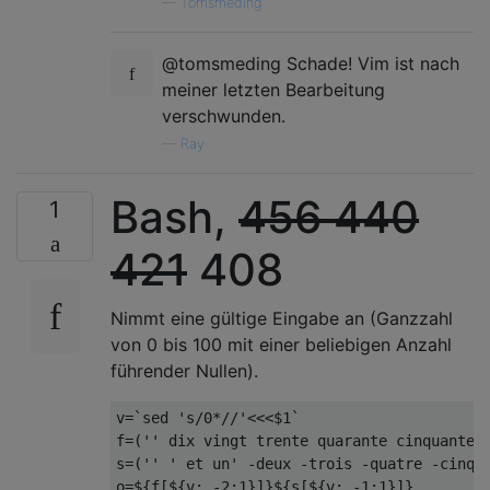
—
Tomsmeding
@tomsmeding Schade! Vim ist nach
meiner letzten Bearbeitung
verschwunden.
—
Ray
Bash,
456 440
1
421
408
Nimmt eine gültige Eingabe an (Ganzzahl
von 0 bis 100 mit einer beliebigen Anzahl
führender Nullen).
v
=
`sed 's/0*//'<<<$1`
f
=(
''
 dix vingt trente quarante cinquante 
s
=(
''
' et un'
-
deux 
-
trois 
-
quatre 
-
cinq 
o
=
$
{
f
[
$
{
v
:
-
2
:
1
}]}
$
{
s
[
$
{
v
:
-
1
:
1
}]}