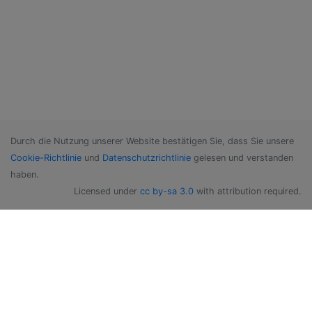
Durch die Nutzung unserer Website bestätigen Sie, dass Sie unsere
Cookie-Richtlinie
und
Datenschutzrichtlinie
gelesen und verstanden
haben.
Licensed under
cc by-sa 3.0
with attribution required.