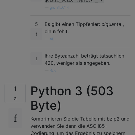
quinze_seize'.split('_')
—
grc 31.07.14
5
Es gibt einen Tippfehler:
ciquante
,
ein
n
fehlt.
—
AL
Ihre Byteanzahl beträgt tatsächlich
420, weniger als angegeben.
—
Ray
Python 3 (503
1
Byte)
Komprimieren Sie die Tabelle mit bzip2 und
verwenden Sie dann die ASCII85-
Codierung, um das Ergebnis zu speichern.