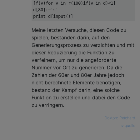
[
f
(
v
)
for
 v 
in
 r
(
100
)
if
(
v 
in
 d
)<
1
]
d
[
80
]+=
's'
print
 d
[
input
()]
Meine letzten Versuche, diesen Code zu
spielen, bestanden darin, auf den
Generierungsprozess zu verzichten und mit
dieser Reduzierung die Funktion zu
verfeinern, um nur die angeforderte
Nummer vor Ort zu generieren. Da die
Zahlen der 60er und 80er Jahre jedoch
nicht berechnete Elemente benötigen,
bestand der Kampf darin, eine solche
Funktion zu erstellen und dabei den Code
zu verringern.
—
Doktoro Reichard
quelle