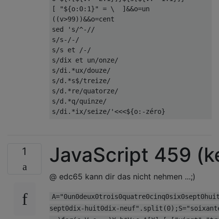
[
"${o:0:1}"
=
 \  
]&&
o
=
((
v
>
99
))&&
o
=
cent

sed 
's/^-//

s/s-/-/

s/s et /-/

s/dix et un/onze/

s/di.*ux/douze/

s/d.*s$/treize/

s/d.*re/quatorze/

s/d.*q/quinze/

s/di.*ix/seize/'
<<<
$
{
o
:-
z
é
ro
}
JavaScript 459 (
1
@ edc65 kann dir das nicht nehmen ...;)
A="0un0deux0trois0quatre0cinq0six0sept0hui
sept0dix-huit0dix-neuf".split(0);S="soixant