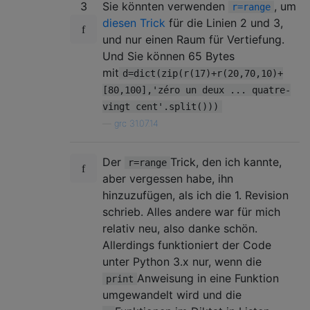
3
Sie könnten verwenden
, um
r=range
diesen Trick
für die Linien 2 und 3,
und nur einen Raum für Vertiefung.
Und Sie können 65 Bytes
mit
d=dict(zip(r(17)+r(20,70,10)+
[80,100],'zéro un deux ... quatre-
vingt cent'.split()))
—
grc 31.07.14
Der
Trick, den ich kannte,
r=range
aber vergessen habe, ihn
hinzuzufügen, als ich die 1. Revision
schrieb. Alles andere war für mich
relativ neu, also danke schön.
Allerdings funktioniert der Code
unter Python 3.x nur, wenn die
Anweisung in eine Funktion
print
umgewandelt wird und die