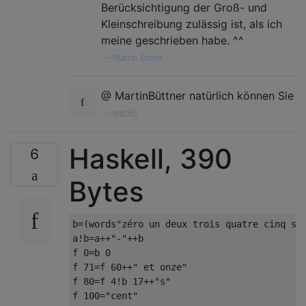
Berücksichtigung der Groß- und
Kleinschreibung zulässig ist, als ich
meine geschrieben habe. ^^
—
Martin Ender
@ MartinBüttner natürlich können Sie
—
edc65
Haskell, 390
6
Bytes
b
=(
words
"zéro un deux trois quatre cinq si
a
!
b
=
a
++
"-"
++
b

f 
0
=
b 
0
f 
71
=
f 
60
++
" et onze"
f 
80
=
f 
4
!
b 
17
++
"s"
f 
100
=
"cent"