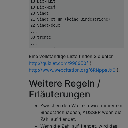
18 Dix-Huit

19 Dix-Neuf

20 vingt

21 vingt et un (keine Bindestriche)

22 vingt-deux

...

30 trente

...

40 Quarantäne

...

Eine vollständige Liste finden Sie unter
50 cinquante

http://quizlet.com/996950/
(
...

http://www.webcitation.org/6RNppaJx0
).
60 Soixante

...

Weitere Regeln /
70 Soixante-Dix (buchstäblich zehnundsechzi
Erläuterungen
71 soixante et onze

...

80 Quatre-Vingts (beachten Sie die s; buchs
Zwischen den Wörtern wird immer ein
81 quatre-vingt-un (beachten Sie die Bindes
Bindestrich stehen, AUSSER wenn die
...

Zahl auf 1 endet.
90 Quatre-Vingt-Dix

Wenn die Zahl auf 1 endet, wird das
91 quatre-vingt-onze
