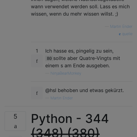
wann verwendet werden soll. Lass es mich
wissen, wenn du mehr wissen willst. ;)
—
Martin Ender
quelle
1
Ich hasse es, pingelig zu sein,
sollte aber Quatre-Vingts mit
80
einem s am Ende ausgeben.
—
NinjaBearMonkey
@hsl behoben und etwas gekürzt.
—
Martin Ender
Python - 344
5
(348) (380)