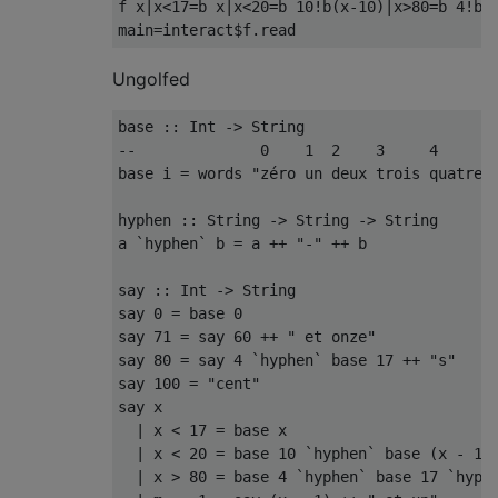
f x
|
x
<
17
=
b x
|
x
<
20
=
b 
10
!
b
(
x
-
10
)|
x
>
80
=
b 
4
!
b 
main
=
interact$f
.
read
Ungolfed
base
::
Int
->
String
--
0
1
2
3
4
base
 i 
=
 words 
"zéro un deux trois quatre 
hyphen 
::
String
->
String
->
String
a 
`hyphen`
 b 
=
 a 
++
"-"
++
 b

say 
::
Int
->
String
say 
0
=
base
0
say 
71
=
 say 
60
++
" et onze"
say 
80
=
 say 
4
`hyphen`
base
17
++
"s"
say 
100
=
"cent"
say x

|
 x 
<
17
=
base
 x

|
 x 
<
20
=
base
10
`hyphen`
base
(
x 
-
10
|
 x 
>
80
=
base
4
`hyphen`
base
17
`hyph