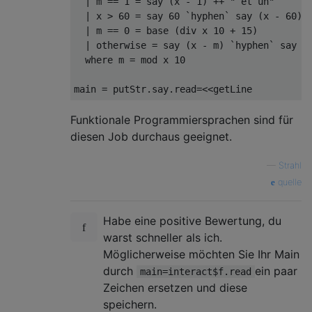
|
 m 
==
1
=
 say 
(
x 
-
1
)
++
" et un"
|
 x 
>
60
=
 say 
60
`hyphen`
 say 
(
x 
-
60
)
|
 m 
==
0
=
base
(
div x 
10
+
15
)
|
 otherwise 
=
 say 
(
x 
-
 m
)
`hyphen`
 say m

where
 m 
=
 mod x 
10
main 
=
 putStr
.
say
.
read
=<<
getLine
Funktionale Programmiersprachen sind für
diesen Job durchaus geeignet.
—
Strahl
quelle
Habe eine positive Bewertung, du
warst schneller als ich.
Möglicherweise möchten Sie Ihr Main
durch
ein paar
main=interact$f.read
Zeichen ersetzen und diese
speichern.