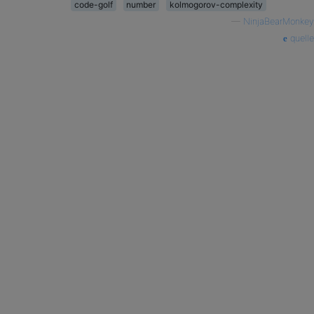
code-golf
number
kolmogorov-complexity
—
NinjaBearMonkey
quelle