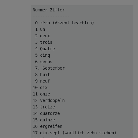
Nummer Ziffer

---------------

 0 zéro (Akzent beachten)

 1 un

 2 deux

 3 trois

 4 Quatre

 5 cinq

 6 sechs

 7. September

 8 huit

 9 neuf

10 dix

11 onze

12 verdoppeln

13 treize

14 quatorze

15 quinze

16 ergreifen

17 dix-sept (wörtlich zehn sieben)
