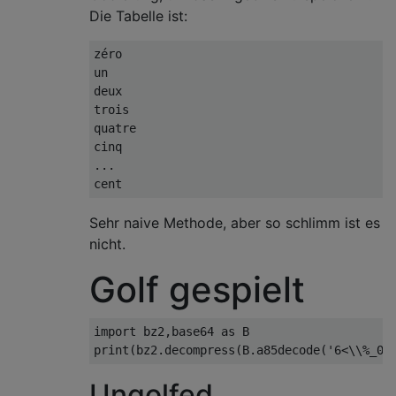
Die Tabelle ist:
zéro

un

deux

trois

quatre

cinq

...

Sehr naive Methode, aber so schlimm ist es
nicht.
Golf gespielt
import bz2,base64 as B

Ungolfed