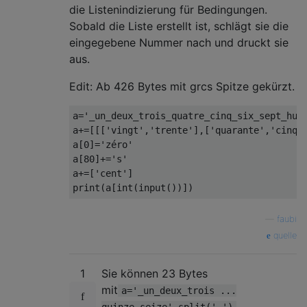
die Listenindizierung für Bedingungen.
Sobald die Liste erstellt ist, schlägt sie die
eingegebene Nummer nach und druckt sie
aus.
Edit: Ab 426 Bytes mit grcs Spitze gekürzt.
a='_un_deux_trois_quatre_cinq_six_sept_huit
a+=[[['vingt','trente'],['quarante','cinqu
a[0]='zéro'

a[80]+='s'

a+=['cent']

—
faubi
quelle
1
Sie können 23 Bytes
mit
a='_un_deux_trois ...