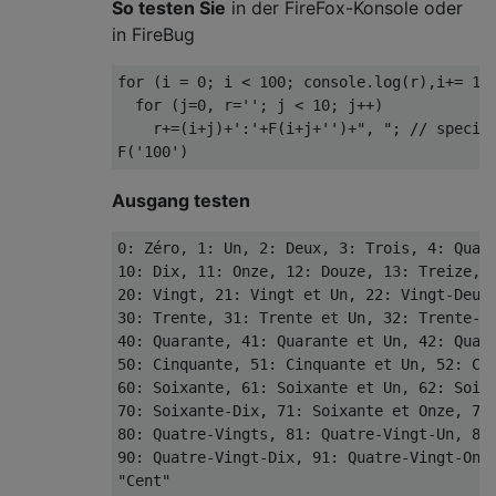
So testen Sie
in der FireFox-Konsole oder
in FireBug
for (i = 0; i < 100; console.log(r),i+= 10)
  for (j=0, r=''; j < 10; j++)

    r+=(i+j)+':'+F(i+j+'')+", "; // specifi
Ausgang testen
0: Zéro, 1: Un, 2: Deux, 3: Trois, 4: Quatr
10: Dix, 11: Onze, 12: Douze, 13: Treize, 1
20: Vingt, 21: Vingt et Un, 22: Vingt-Deux,
30: Trente, 31: Trente et Un, 32: Trente-De
40: Quarante, 41: Quarante et Un, 42: Quar
50: Cinquante, 51: Cinquante et Un, 52: Ci
60: Soixante, 61: Soixante et Un, 62: Soix
70: Soixante-Dix, 71: Soixante et Onze, 72
80: Quatre-Vingts, 81: Quatre-Vingt-Un, 82
90: Quatre-Vingt-Dix, 91: Quatre-Vingt-Onz