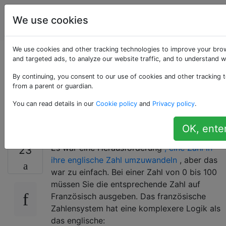
Programmierrätsel
Tags
We use cookies
Account
& Code Golf
We use cookies and other tracking technologies to improve your bro
Zahlen auf
and targeted ads, to analyze our website traffic, and to understand w
By continuing, you consent to our use of cookies and other tracking t
Französisch
from a parent or guardian.
You can read details in our
Cookie policy
and
Privacy policy
.
buchstabieren
OK, ente
Es war eine Herausforderung
, eine Zahl in
23
ihre englische Zahl umzuwandeln
, aber das
war zu einfach. Bei einer Zahl von 0 bis 100
müssen Sie die entsprechende Zahl auf
Französisch ausgeben. Das französische
Zahlensystem hat eine komplexere Logik als
das englische: