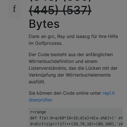
(445) (537)
Bytes
Dank an grc, Ray und isaacg für ihre Hilfe
im Golfprozess.
Der Code besteht aus der anfänglichen
Wörterbuchdefinition und einem
Listenverständnis, das die Lücken mit der
Verknüpfung der Wörterbuchelemente
ausfüllt.
Sie können den Code online unter
repl.it
überprüfen
r
=
def
 f
(
a
):
b
=
a
/
60
*
10
+
10
;
d
[
a
]=
d
[
a
-
a
%
b
]+(
' et 
d
=
dict
(
zip
(
r
(
17
)+
r
(
20
,
70
,
10
)+[
80
,
100
],
'zér