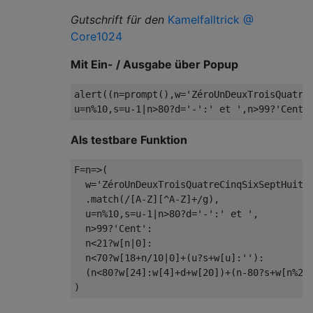
Gutschrift für den
Kamelfalltrick @
Core1024
Mit Ein- / Ausgabe über Popup
alert((n=prompt(),w='ZéroUnDeuxTroisQuatre
Als testbare Funktion
F=n=>(

  w='ZéroUnDeuxTroisQuatreCinqSixSeptHuitNe
  .match(/[A-Z][^A-Z]+/g),

  u=n%10,s=u-1|n>80?d='-':' et ',

  n>99?'Cent':

  n<21?w[n|0]:

  n<70?w[18+n/10|0]+(u?s+w[u]:''):

  (n<80?w[24]:w[4]+d+w[20])+(n-80?s+w[n%20]