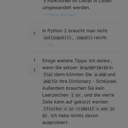
Funktionen im Diktat in Listen
r
umgewandelt werden.
—
Doktoro Reichard
In Python 2 braucht man nicht
,
reicht.
int(input())
input()
—
Ray
1
Einige weitere Tipps: Ich denke ,
wenn Sie setzen
in
b=a/60*10+10
dann könnten Sie
und
f(a)
a-a%b
für Ihre Dictionary - Schlüssel.
a%b
Außerdem brauchen Sie kein
Leerzeichen
, und die vierte
1 or
Zeile kann auf gekürzt werden
[f(v)for v in r(100)if v not in
. Ich habe nichts davon
d]
ausprobiert.