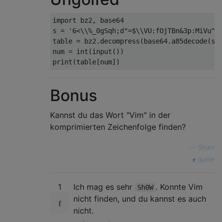
import bz2, base64

s = '6<\\%_0gSqh;d"=$\\VU:fOjTBn&3p:MiVu^S
table = bz2.decompress(base64.a85decode(s))
num = int(input())

Bonus
Kannst du das Wort "Vim" in der
komprimierten Zeichenfolge finden?
—
Strahl
quelle
1
Ich mag es sehr
. Konnte Vim
Sh0W
nicht finden, und du kannst es auch
nicht.