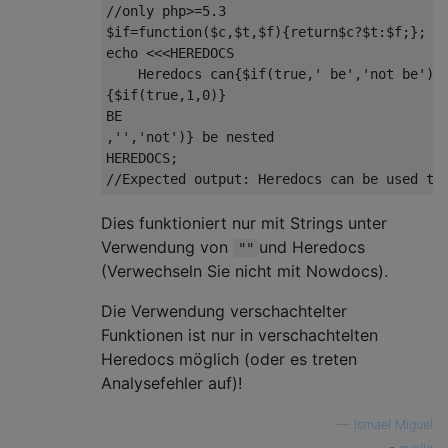
//only php>=5.3

$if=function($c,$t,$f){return$c?$t:$f;};

echo <<<HEREDOCS

    Heredocs can{$if(true,' be','not be')} 
{$if(true,1,0)}

BE

,'','not')} be nested

HEREDOCS;

Dies funktioniert nur mit Strings unter
Verwendung von
und Heredocs
""
(Verwechseln Sie nicht mit Nowdocs).
Die Verwendung verschachtelter
Funktionen ist nur in verschachtelten
Heredocs möglich (oder es treten
Analysefehler auf)!
—
Ismael Miguel