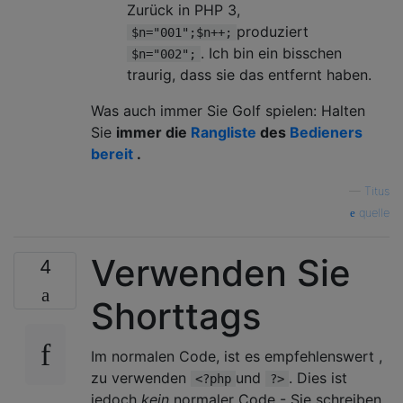
Zurück in PHP 3,
produziert
$n="001";$n++;
. Ich bin ein bisschen
$n="002";
traurig, dass sie das entfernt haben.
Was auch immer Sie Golf spielen: Halten
Sie
immer die
Rangliste
des
Bedieners
bereit
.
—
Titus
quelle
Verwenden Sie
4
Shorttags
Im normalen Code, ist es empfehlenswert ,
zu verwenden
und
. Dies ist
<?php
?>
jedoch
kein
normaler Code - Sie schreiben