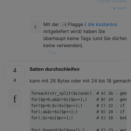
—
Konrad Borowski
quelle
Mit der
Flagge (
die kostenlos
-r
mitgeliefert wird) haben Sie
überhaupt keine Tags (und Sie dürfen
keine verwenden).
—
Titus
Saiten durchschleifen
4
kann mit 26 Bytes oder mit 24 bis 18 gemach
foreach
(
str_split
(
$s
)
as
$c
)
# A) 26 - gene
for
(
$p
=
0
;
a
&
$c
=
$s
[
$p
++];)
# B) 24 - gene
for
(
$p
=
0
;
$c
=
$s
[
$p
++];)
# C) 22 - if $
for
(;
a
&
$c
=
$s
[
$p
++];)
# D) 20 - if $
for
(;
$c
=
$s
[
$p
++];)
# E) 18 - both
for
(;
$o
=
ord
(
$s
[
$p
++]);)
# F) 23 - work