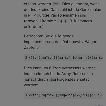
ersetzt werden
. Dies gilt sogar, wenn
$$i
der Index eine Ganzzahl ist, da Ganzzahlen
in PHP gültige Variablennamen sind
(obwohl Literale z
. B. Klammern
${0}
erfordern ).
Betrachten Sie die folgende
Implementierung des Rabonowitz Wagon-
Zapfens:
3.
<?
for
(;
$g
?
$d
=
0
|(
$a
[
$g
]=
$d
*
$g
--
/2+($a[$g]
Dies kann um 6 Byte verbessert werden,
indem einfach beide Array-Referenzen
durch
Folgendes ersetzt
$a[$g]
$$g
werden:
3.
<?
for
(;
$g
?
$d
=
0
|(
$$g
=
$d
*
$g
--
/2+($$g?:2)%$
—
primo