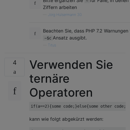
Bitte ergänzen Sie
für Fälle, in denen
~
Ziffern arbeiten
—
Jörg Hülsermann 30.
Beachten Sie, dass PHP 7.2 Warnungen 
Ansatz ausgibt.
~$c
—
Titus
Verwenden Sie
4
ternäre
Operatoren
kann wie folgt abgekürzt werden: