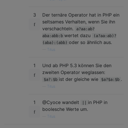
3
Der ternäre Operator hat in PHP ein
seltsames Verhalten, wenn Sie ihn
verschachteln.
a?aa:ab?
wertet dazu
aba:abb:b
(a?aa:ab)?
oder so ähnlich aus.
(aba):(abb)
—
Titus
1
Und ab PHP 5.3 können Sie den
zweiten Operator weglassen:
ist der gleiche wie
.
$a?:$b
$a?$a:$b
—
Titus
1
@Cyoce wandelt
in PHP in
||
boolesche Werte um.
—
Titus