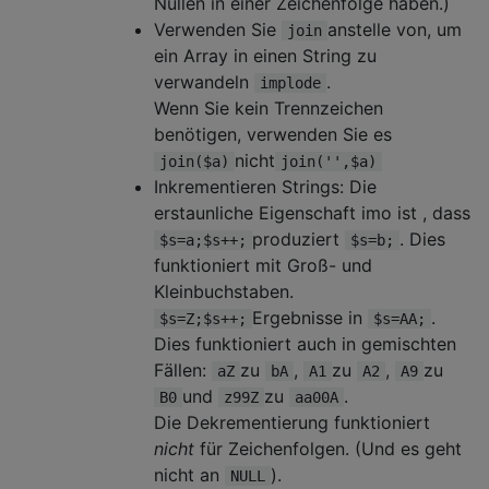
Nullen in einer Zeichenfolge haben.)
Verwenden Sie
anstelle von, um
join
ein Array in einen String zu
verwandeln
.
implode
Wenn Sie kein Trennzeichen
benötigen, verwenden Sie es
nicht
join($a)
join('',$a)
Inkrementieren Strings: Die
erstaunliche Eigenschaft imo ist , dass
produziert
. Dies
$s=a;$s++;
$s=b;
funktioniert mit Groß- und
Kleinbuchstaben.
Ergebnisse in
.
$s=Z;$s++;
$s=AA;
Dies funktioniert auch in gemischten
Fällen:
zu
,
zu
,
zu
aZ
bA
A1
A2
A9
und
zu
.
B0
z99Z
aa00A
Die Dekrementierung funktioniert
nicht
für Zeichenfolgen. (Und es geht
nicht an
).
NULL