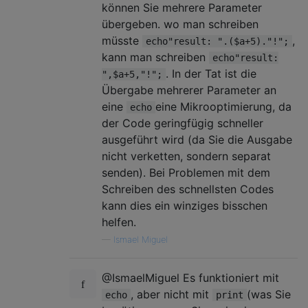
können Sie mehrere Parameter
übergeben. wo man schreiben
müsste
,
echo"result: ".($a+5)."!";
kann man schreiben
echo"result:
. In der Tat ist die
",$a+5,"!";
Übergabe mehrerer Parameter an
eine
eine Mikrooptimierung, da
echo
der Code geringfügig schneller
ausgeführt wird (da Sie die Ausgabe
nicht verketten, sondern separat
senden). Bei Problemen mit dem
Schreiben des schnellsten Codes
kann dies ein winziges bisschen
helfen.
—
Ismael Miguel
@IsmaelMiguel Es funktioniert mit
, aber nicht mit
(was Sie
echo
print