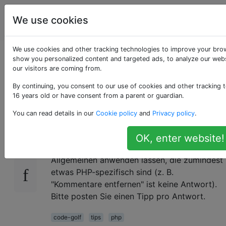
Programmierrätsel
Tags
We use cookies
Account
& Code Golf
We use cookies and other tracking technologies to improve your brow
Tipps zum Golfen in
show you personalized content and targeted ads, to analyze our webs
our visitors are coming from.
PHP
By continuing, you consent to our use of cookies and other tracking t
16 years old or have consent from a parent or guardian.
You can read details in our
Cookie policy
and
Privacy policy
.
Welche allgemeinen Tipps haben Sie zum
37
Golfen in PHP? Ich bin auf der Suche nach
OK, enter website!
Ideen, die sich auf Code-Golf-Probleme im
Allgemeinen anwenden lassen, die zumindest
etwas PHP-spezifisch sind (z. B.
"Kommentare entfernen" ist keine Antwort).
Bitte posten Sie einen Tipp pro Antwort.
code-golf
tips
php