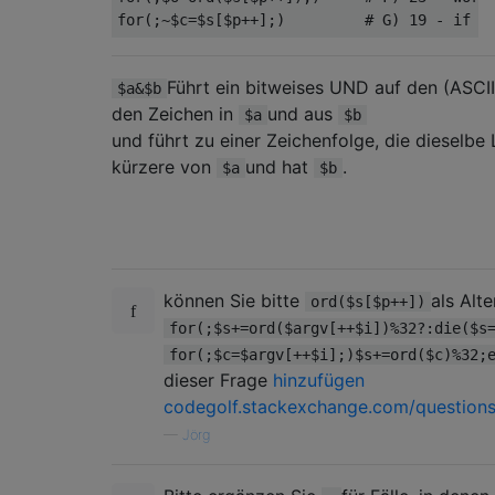
for
(;~
$c
=
$s
[
$p
++];)
# G) 19 - if $
Führt ein bitweises UND auf den (ASCI
$a&$b
den Zeichen in
und aus
$a
$b
und führt zu einer Zeichenfolge, die dieselbe
kürzere von
und hat
.
$a
$b
können Sie bitte
als Alte
ord($s[$p++])
for(;$s+=ord($argv[++$i])%32?:die($s
for(;$c=$argv[++$i];)$s+=ord($c)%32;
dieser Frage
hinzufügen
codegolf.stackexchange.com/question
—
Jörg