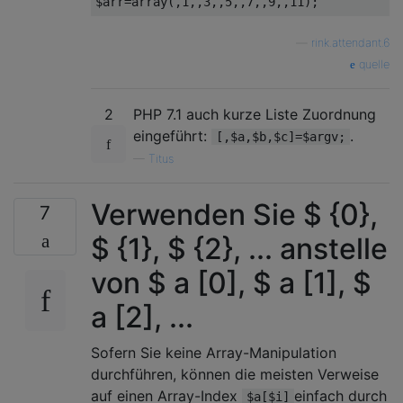
—
rink.attendant.6
quelle
2
PHP 7.1 auch kurze Liste Zuordnung
eingeführt:
.
[,$a,$b,$c]=$argv;
—
Titus
Verwenden Sie $ {0},
7
$ {1}, $ {2}, ... anstelle
von $ a [0], $ a [1], $
a [2], ...
Sofern Sie keine Array-Manipulation
durchführen, können die meisten Verweise
auf einen Array-Index
einfach durch
$a[$i]