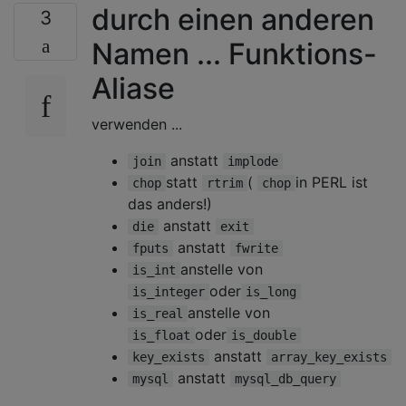
durch einen anderen
3
Namen ... Funktions-
Aliase
verwenden ...
anstatt
join
implode
statt
(
in PERL ist
chop
rtrim
chop
das anders!)
anstatt
die
exit
anstatt
fputs
fwrite
anstelle von
is_int
oder
is_integer
is_long
anstelle von
is_real
oder
is_float
is_double
anstatt
key_exists
array_key_exists
anstatt
mysql
mysql_db_query