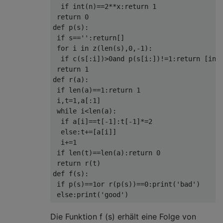
  if int(n)==2**x:return 1

 return 0

def p(s):

 if s=='':return[]

 for i in z(len(s),0,-1):

  if c(s[:i])>0and p(s[i:])!=1:return [int(
 return 1

def r(a):

 if len(a)==1:return 1

 i,t=1,a[:1]

 while i<len(a):

  if a[i]==t[-1]:t[-1]*=2

  else:t+=[a[i]]

  i+=1

 if len(t)==len(a):return 0

 return r(t) 

def f(s):

 if p(s)==1or r(p(s))==0:print('bad')

Die Funktion f (s) erhält eine Folge von