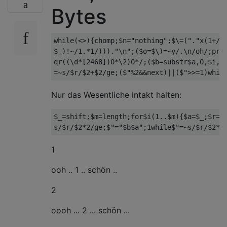
Bytes
while
(<>){
chomp
;
$n
=
"nothing"
;
$\=
(
"."
x
(
1
+
/^
$_
)!~
/1.*1/
))).
"\n"
;(
$o
=
$\)
=~
y
/.
\n
/
oh
/;
pri
qr
((
\d
*[
2468
])
0
*
\2
)
0
*
/;($b=substr$a,0,$i,"
=~s/$r/$2+$2/ge;($"
%
2
&&
next
)||(
$
">>=1)whil
Nur das Wesentliche intakt halten:
$_
=
shift
;
$m
=
length
;
for
$i
(
1.
.
$m
){
$a
=
$_
;
$r
=
q
s/
$r
/
$2
*
2
/
ge
;
$
"="
$b$a
";1while$"
=~
s
/
$r
/
$2
*
2
1
ooh .. 1 .. schön ..
2
oooh ... 2 ... schön ...