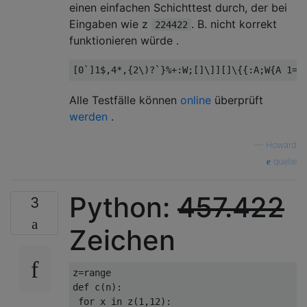
einen einfachen Schichttest durch, der bei
Eingaben wie z
. B. nicht korrekt
224422
funktionieren würde .
Alle Testfälle können
online
überprüft
werden
.
—
Howard
quelle
Python:
457.422
3
Zeichen
z=range

def c(n):

 for x in z(1,12): 
