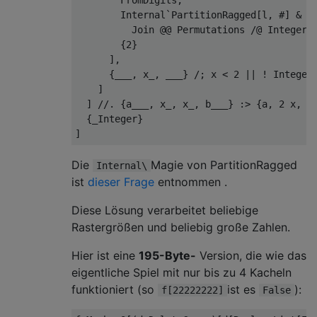
        FromDigits, 

        Internal`PartitionRagged[l, #] & /@
          Join @@ Permutations /@ IntegerPa
        {2}

      ],

      {___, x_, ___} /; x < 2 || ! IntegerQ
    ]

  ] //. {a___, x_, x_, b___} :> {a, 2 x, b}
  {_Integer}

Die
Magie von PartitionRagged
Internal\
ist
dieser Frage
entnommen .
Diese Lösung verarbeitet beliebige
Rastergrößen und beliebig große Zahlen.
Hier ist eine
195-Byte-
Version, die wie das
eigentliche Spiel mit nur bis zu 4 Kacheln
funktioniert (so
ist es
):
f[22222222]
False