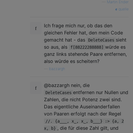
—
Martin Ender
quelle
Ich frage mich nur, ob das den
gleichen Fehler hat, den mein Code
gemacht hat - das
sieht
DeleteCases
so aus, als
würde es
f[88222288888]
ganz links stehende Paare entfernen,
also würde es scheitern?
—
bazzargh
@bazzargh nein, die
entfernen nur Nullen und
DeleteCases
Zahlen, die nicht Potenz zwei sind.
Das eigentliche Auseinanderfallen
von Paaren erfolgt nach der Regel
//. {a___, x_, x_, b___} :> {a, 2
, die für diese Zahl gilt, und
x, b}