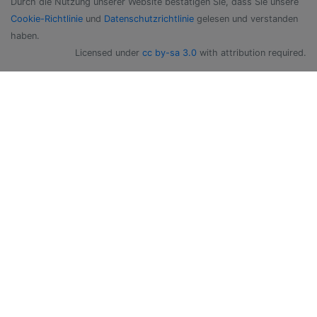
Durch die Nutzung unserer Website bestätigen Sie, dass Sie unsere
Cookie-Richtlinie
und
Datenschutzrichtlinie
gelesen und verstanden
haben.
Licensed under
cc by-sa 3.0
with attribution required.