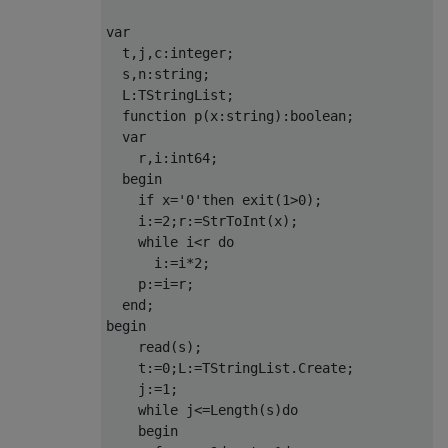
var

  t,j,c:integer;

  s,n:string;

  L:TStringList;

  function p(x:string):boolean;

  var

    r,i:int64;

  begin

    if x='0'then exit(1>0);

    i:=2;r:=StrToInt(x);

    while i<r do

      i:=i*2;

    p:=i=r;

  end;

begin

    read(s);

    t:=0;L:=TStringList.Create;

    j:=1;

    while j<=Length(s)do

    begin
