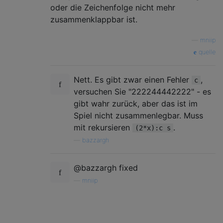
oder die Zeichenfolge nicht mehr
zusammenklappbar ist.
—
mniip
quelle
Nett. Es gibt zwar einen Fehler
,
c
versuchen Sie "222244442222" - es
gibt wahr zurück, aber das ist im
Spiel nicht zusammenlegbar. Muss
mit rekursieren
.
(2*x):c s
—
bazzargh
@bazzargh fixed
—
mniip