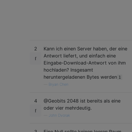
2
Kann ich einen Server haben, der eine
Antwort liefert, und einfach eine
Eingabe-Download-Antwort von ihm
hochladen? Insgesamt
heruntergeladenen Bytes werden
1
—
Bryan Chen
4
@Geobits 2048 ist bereits als eine
oder vier mehrdeutig.
—
John Dvorak
3
Eine Null sollte keinen leeren Raum