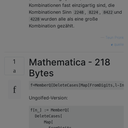
Kombinationen fast einzigartig sind, die
Kombinationen Sinn
,
,
und
2248
8224
8422
wurden alle als eine große
4228
Kombination gezählt.
—
Teun Pronk
quelle
Mathematica - 218
1
Bytes
Ungolfed-Version:
f[n_] := MemberQ[

  DeleteCases[

      Map[
