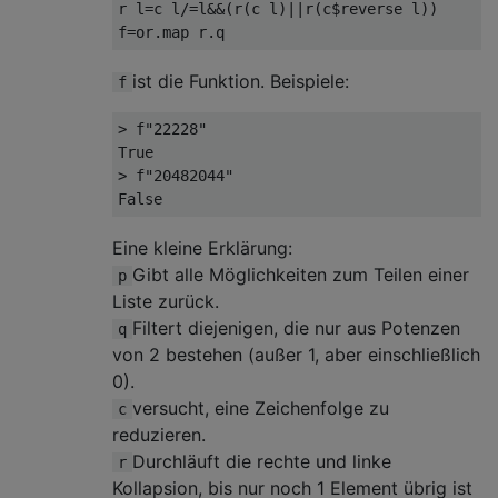
r l=c l/=l&&(r(c l)||r(c$reverse l))

ist die Funktion. Beispiele:
f
> f"22228"

True

> f"20482044"

Eine kleine Erklärung:
Gibt alle Möglichkeiten zum Teilen einer
p
Liste zurück.
Filtert diejenigen, die nur aus Potenzen
q
von 2 bestehen (außer 1, aber einschließlich
0).
versucht, eine Zeichenfolge zu
c
reduzieren.
Durchläuft die rechte und linke
r
Kollapsion, bis nur noch 1 Element übrig ist