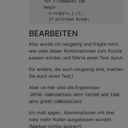
      for c:=9downto 1do

      begin

        n:=copy(s,j,c);

        if p(n)then break;

      end;

BEARBEITEN
      if n>'0'then L.Add(n);

      j:=j+Length(n);

    end;

Also wurde ich neugierig und fragte mich,
    for j:=0to L.Count-1do

wie viele dieser Kombinationen zum Puzzle
      t:=t+StrToInt(L[j]);

passen würden und führte einen Test durch.
    j:=0;

    repeat

Für andere, die auch neugierig sind, machen
      if j=L.Count-1then break;

Sie auch einen Test;)
      if L[j]=L[j+1]then

      begin

Aber ok hier sind die Ergebnisse:
        L[j]:=IntToStr(StrToInt(L[j])*2);

20736 combinations were tested and 1166
        L.Delete(j+1);j:=0

were great combinations
      end

      else

Ich muß sagen , Kombinationen mit drei
        inc(j);

oder mehr Nullen ausgelassen wurden
    until L.Count=1;

(Marken richtig spüren?)
    write(strtoint(L[0])=t);
