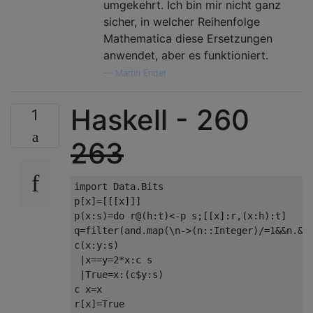
umgekehrt. Ich bin mir nicht ganz
sicher, in welcher Reihenfolge
Mathematica diese Ersetzungen
anwendet, aber es funktioniert.
—
Martin Ender
Haskell - 260
1
263
import Data.Bits

p[x]=[[[x]]]

p(x:s)=do r@(h:t)<-p s;[[x]:r,(x:h):t]

q=filter(and.map(\n->(n::Integer)/=1&&n.&.(
c(x:y:s)

 |x==y=2*x:c s

 |True=x:(c$y:s)

c x=x

r[x]=True
