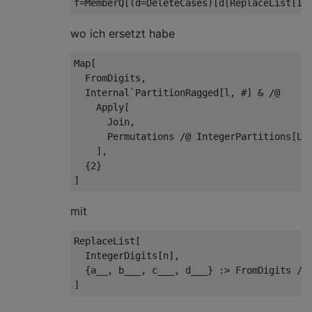
wo ich ersetzt habe
Map[

  FromDigits, 

  Internal`PartitionRagged[l, #] & /@ 

    Apply[

      Join, 

      Permutations /@ IntegerPartitions[Len
    ], 

  {2}

mit
ReplaceList[

  IntegerDigits[n], 

  {a__, b___, c___, d___} :> FromDigits /@ 