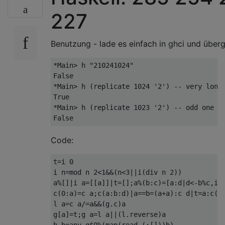
227
Benutzung - lade es einfach in ghci und überg
*Main> h "210241024"

False

*Main> h (replicate 1024 '2') -- very long 
True

*Main> h (replicate 1023 '2') -- odd one ou
Code:
t=i 0

i n=mod n 2<1&&(n<3||i(div n 2))

a%[]|i a=[[a]]|t=[];a%(b:c)=[a:d|d<-b%c,i a
c(0:a)=c a;c(a:b:d)|a==b=(a+a):c d|t=a:c(b:
l a=c a/=a&&(g.c)a

g[a]=t;g a=l a||(l.reverse)a
