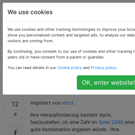
Programmierrätsel
Tags
We use cookies
Account
& Code Golf
We use cookies and other tracking technologies to improve your brow
Würde diese Zahl
show you personalized content and targeted ads, to analyze our webs
visitors are coming from.
eine gute 2048-
By continuing, you consent to our use of cookies and other tracking t
years old or have consent from a parent or guardian.
Kombination
You can read details in our
Cookie policy
and
Privacy policy
.
ergeben?
OK, enter website!
Inspiriert von
xkcd
.
12
Ihre Herausforderung besteht darin,
festzustellen, ob eine Zahl im
Spiel 2048
eine
gute Kombination ergeben würde . Ihre