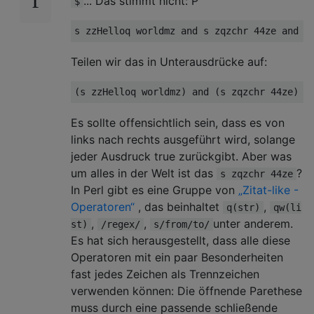
... Das stimmt nicht: P
$
Teilen wir das in Unterausdrücke auf:
(s zzHelloq worldmz) and (s zqzchr 44ze) a
Es sollte offensichtlich sein, dass es von
links nach rechts ausgeführt wird, solange
jeder Ausdruck true zurückgibt. Aber was
um alles in der Welt ist das
?
s zqzchr 44ze
In Perl gibt es eine Gruppe von
„Zitat-like -
Operatoren“
, das beinhaltet
,
q(str)
qw(li
,
,
unter anderem.
st)
/regex/
s/from/to/
Es hat sich herausgestellt, dass alle diese
Operatoren mit ein paar Besonderheiten
fast jedes Zeichen als Trennzeichen
verwenden können: Die öffnende Parethese
muss durch eine passende schließende