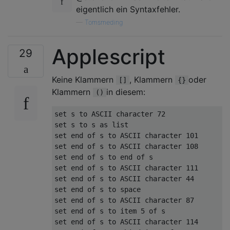
eigentlich ein Syntaxfehler.
—
Tomsmeding
Applescript
29
Keine Klammern
, Klammern
oder
[]
{}
Klammern
in diesem:
()
set s to ASCII character 72

set s to s as list

set end of s to ASCII character 101

set end of s to ASCII character 108

set end of s to end of s

set end of s to ASCII character 111

set end of s to ASCII character 44

set end of s to space

set end of s to ASCII character 87

set end of s to item 5 of s

set end of s to ASCII character 114
