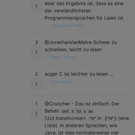
aber das Ergebnis ist, dass es eine
der verständlichsten
Programmiersprachen für Laien ist.
—
Jonathan Van Matre
3
@JonathanVanMatre Schwer zu
schreiben, leicht zu lesen
—
Digital Trauma
2
sogar C ist leichter zu lesen ...
—
Sarge Borsch
1
@Cruncher - Das ist einfach. Der
Befehl
set s to s as
transformiert
in
(eine
list
"H"
{"H"}
Liste). In anderen Sprachen, wie
Java, ist dies normalerweise viel