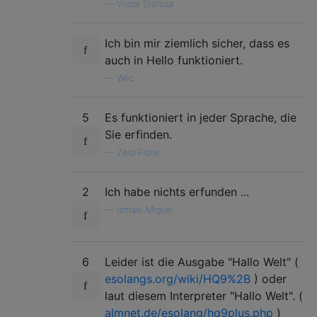
—
Victor Stafusa
Ich bin mir ziemlich sicher, dass es
auch in Hello funktioniert.
—
Wec
5
Es funktioniert in jeder Sprache, die
Sie erfinden.
—
Zero Fibre
2
Ich habe nichts erfunden ...
—
Ismael Miguel
6
Leider ist die Ausgabe "Hallo Welt" (
esolangs.org/wiki/HQ9%2B
) oder
laut diesem Interpreter "Hallo Welt". (
almnet.de/esolang/hq9plus.php
)