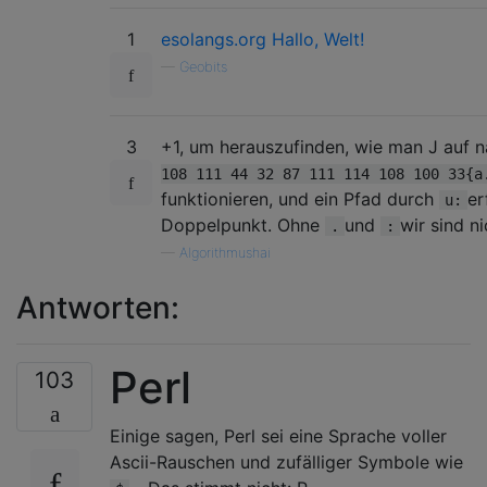
1
esolangs.org Hallo, Welt!
—
Geobits
3
+1, um herauszufinden, wie man J auf n
108 111 44 32 87 111 114 108 100 33{a
funktionieren, und ein Pfad durch
er
u:
Doppelpunkt. Ohne
und
wir sind ni
.
:
—
Algorithmushai
Antworten:
Perl
103
Einige sagen, Perl sei eine Sprache voller
Ascii-Rauschen und zufälliger Symbole wie