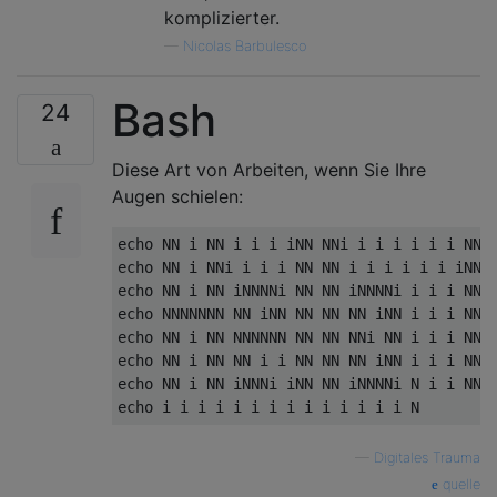
komplizierter.
—
Nicolas Barbulesco
Bash
24
Diese Art von Arbeiten, wenn Sie Ihre
Augen schielen:
echo NN i NN i i i iNN NNi i i i i i i NN i
echo NN i NNi i i i NN NN i i i i i i iNN i
echo NN i NN iNNNNi NN NN iNNNNi i i i NN i
echo NNNNNNN NN iNN NN NN NN iNN i i i NN i
echo NN i NN NNNNNN NN NN NNi NN i i i NN N
echo NN i NN NN i i NN NN NN iNN i i i NNN 
echo NN i NN iNNNi iNN NN iNNNNi N i i NN i
—
Digitales Trauma
quelle