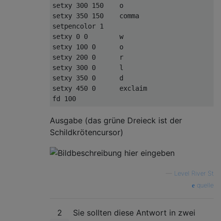
setxy 300 150    o 

setxy 350 150    comma  

setpencolor 1 

setxy 0 0        w 

setxy 100 0      o 

setxy 200 0      r  

setxy 300 0      l 

setxy 350 0      d 

setxy 450 0      exclaim 

Ausgabe (das grüne Dreieck ist der
Schildkrötencursor)
—
Level River St
quelle
2
Sie sollten diese Antwort in zwei