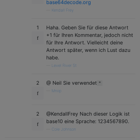
base64decode.org
—
Kendall Frey
1
Haha. Geben Sie für diese Antwort
+1 für Ihren Kommentar, jedoch nicht
für Ihre Antwort. Vielleicht deine
Antwort später, wenn ich Lust dazu
habe.
—
Level River St
2
@ Neil Sie verwendet
"
—
Mniip
2
@KendallFrey Nach dieser Logik ist
base10 eine Sprache: 1234567890.
—
Cole Johnson