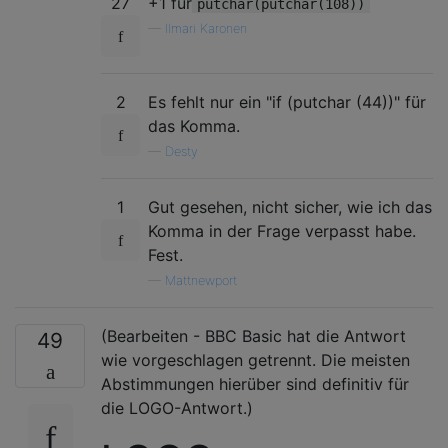
27
+1 für
putchar(putchar(108))
—
Ilmari Karonen
2
Es fehlt nur ein "if (putchar (44))" für
das Komma.
—
Desty
1
Gut gesehen, nicht sicher, wie ich das
Komma in der Frage verpasst habe.
Fest.
—
Mattnewport
(Bearbeiten - BBC Basic hat die Antwort
49
wie vorgeschlagen getrennt. Die meisten
Abstimmungen hierüber sind definitiv für
die LOGO-Antwort.)