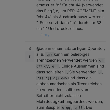
ersetzt er "q" für chr 44 (verwendet
das Flag \ e, um REPLACEMENT aka
"chr 44" als Ausdruck auszuwerten).
". Es ersetzt dann "m" durch chr 33,
ein "!" Und druckt es aus.
—
Amory
3
@ace in einem zitatartigen Operator,
z. B.
kann ein beliebiges
q//
Trennzeichen verwendet werden
q!!
. Einige Ausnahmen sind ,
q** q\\ q;;
dass schließen
Sie verwenden
,
(
)
und dass ein
q() q[] q{} q<>
alphanumerisches als Trennzeichen
zu verwenden, sollte es vom
Betreiber nicht zulassen
Mehrdeutigkeit angeordnet werden,
zum Beispiel
,
. Die
q qq
q 66