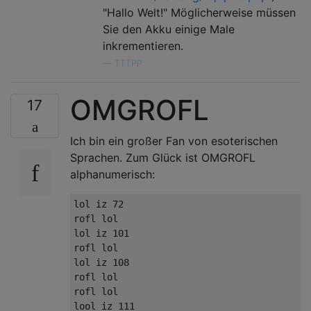
"Hallo Welt!" Möglicherweise müssen
Sie den Akku einige Male
inkrementieren.
—
TTTPP
OMGROFL
17
Ich bin ein großer Fan von esoterischen
Sprachen. Zum Glück ist OMGROFL
alphanumerisch:
lol iz 72

rofl lol

lol iz 101

rofl lol

lol iz 108

rofl lol

rofl lol

lool iz 111
