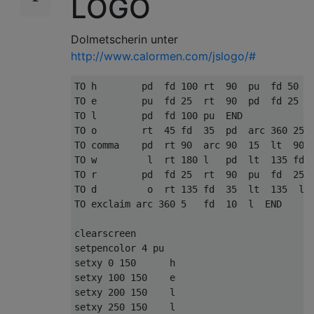
LOGO
Dolmetscherin unter
http://www.calormen.com/jslogo/#
TO h        pd  fd 100 rt  90  pu  fd 50  r
TO e        pu  fd 25  rt  90  pd  fd 25  r
TO l        pd  fd 100 pu  END  

TO o        rt  45 fd  35  pd  arc 360 25  
TO comma    pd  rt 90  arc 90  15  lt  90  
TO w         l  rt 180 l   pd  lt  135 fd  
TO r        pd  fd 25  rt  90  pu  fd  25  
TO d         o  rt 135 fd  35  lt  135  l  
TO exclaim arc 360 5   fd  10  l  END 

clearscreen  

setpencolor 4 pu 

setxy 0 150      h 

setxy 100 150    e  

setxy 200 150    l 

setxy 250 150    l 
