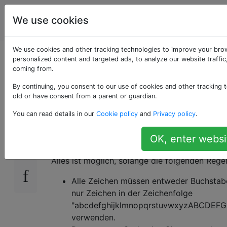
Programmierrätsel
Tags
We use cookies
Account
& Code Golf
We use cookies and other tracking technologies to improve your bro
Alphanumeric Hello
personalized content and targeted ads, to analyze our website traffic
coming from.
World [geschlossen]
By continuing, you consent to our use of cookies and other tracking t
old or have consent from a parent or guardian.
You can read details in our
Cookie policy
and
Privacy policy
.
Ihr Ziel ist es, "Hallo, Welt!" (abzüglich der A
43
Beliebtheitswettbewerb
, bei dem die meiste
OK, enter websi
Codelänge wird zum Unterbrechen von Bindu
Alles ist möglich, solange die folgenden Rege
Alle Zeichen müssen entweder Buchstabe
nur Zeichen in der Zeichenfolge
"abcdefghijklmnopqrstuvwxyzABCDE
verwenden.