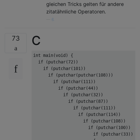
gleichen Tricks gelten für andere
zitatähnliche Operatoren.
—
6.
C
73
int
 main
(
void
)
{
if
(
putchar
(
72
))
if
(
putchar
(
101
))
if
(
putchar
(
putchar
(
108
)))
if
(
putchar
(
111
))
if
(
putchar
(
44
))
if
(
putchar
(
32
))
if
(
putchar
(
87
))
if
(
putchar
(
111
))
if
(
putchar
(
114
))
if
(
putchar
(
108
))
if
(
putchar
(
100
))
if
(
putchar
(
33
))