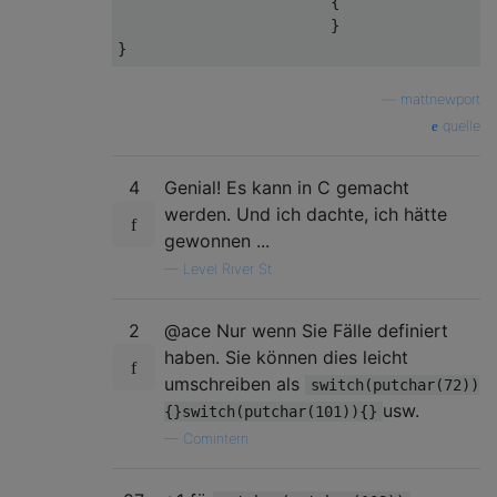
{
}
}
—
mattnewport
quelle
4
Genial! Es kann in C gemacht
werden. Und ich dachte, ich hätte
gewonnen ...
—
Level River St
2
@ace Nur wenn Sie Fälle definiert
haben. Sie können dies leicht
umschreiben als
switch(putchar(72))
usw.
{}switch(putchar(101)){}
—
Comintern