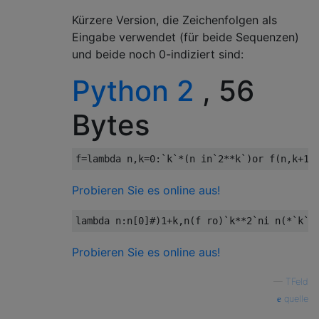
Kürzere Version, die Zeichenfolgen als
Eingabe verwendet (für beide Sequenzen)
und beide noch 0-indiziert sind:
Python 2
, 56
Bytes
f
=
lambda
 n
,
k
=
0
:`
k
`*(
n 
in
`
2
**
k
`)
or
 f
(
n
,
k
+
1
)
Probieren Sie es online aus!
lambda
 n
:
n
[
0
]#)
1
+
k
,
n
(
f ro
)`
k
**
2
`
ni n
(*`
k
`:
Probieren Sie es online aus!
—
TFeld
quelle