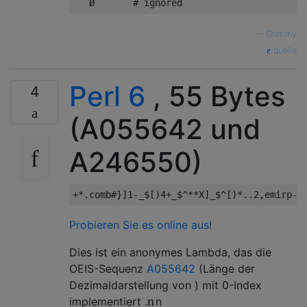
—
Grimmy
quelle
Perl 6
, 55 Bytes
4
(A055642 und
A246550)
+*.
comb
#}]1-_$[)4+_$^**X]_$^[)*..2,emirp-s
Probieren Sie es online aus!
Dies ist ein anonymes Lambda, das die
OEIS-Sequenz
A055642
(Länge der
Dezimaldarstellung von ) mit 0-Index
n
implementiert .
n