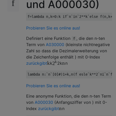
und A000030)
f
=
lambda
 n
,
k
=
0
:
k 
if
`
n
`
in
`
2
**
k
`
else
 f
(
n
,
k
+
1
Probieren Sie es online aus!
Definiert eine Funktion
, die den n-ten
f
Term von
A030000
(kleinste nichtnegative
Zahl so dass die Dezimalerweiterung von
die Zeichenfolge enthält ) mit 0-Index
k
k
n
2
zurückgibt
k
2
k
n
lambda
 n
:`
n
`[
0
]#)
1
+
k
,
n
(
f esle
`
k
**
2
`
ni
`
n
`
fi
Probieren Sie es online aus!
Eine anonyme Funktion, die den n-ten Term
von
A000030
(Anfangsziffer von ) mit 0-
n
Index
zurückgibt
n