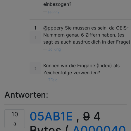
einbezogen?
—
pppery
1
@pppery Sie müssen es sein, da OEIS-
Nummern genau 6 Ziffern haben. (es
sagt es auch ausdrücklich in der Frage)
—
Jo King
Können wir die Eingabe (Index) als
Zeichenfolge verwenden?
—
TFeld
Antworten:
05AB1E
,
9
4
10
Bytes (
A000040