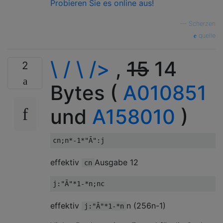
Probieren Sie es online aus!
—
Scherzen
quelle
\ / \ />
,
15
14
2
Bytes (
A010851
und
A158010
)
effektiv
Ausgabe 12
cn
effektiv
n (256n-1)
j:"Ā"*1-*n