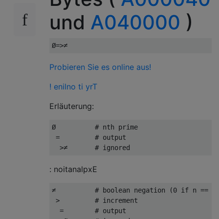
und
A040000
)
Probieren Sie es online aus!
! enilno ti yrT
Erläuterung:
Ø          # nth prime

 =         # output

: noitanalpxE
≠          # boolean negation (0 if n == 1,
 >         # increment

  =        # output
