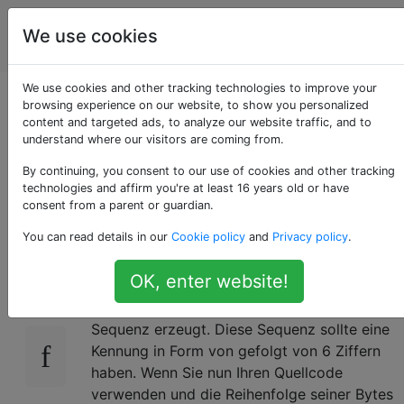
Programmierrätsel
Tags
We use cookies
Account
& Code Golf
We use cookies and other tracking technologies to improve your
Kehren Sie Ihren
browsing experience on our website, to show you personalized
content and targeted ads, to analyze our website traffic, and to
understand where our visitors are coming from.
Code um, kehren Sie
By continuing, you consent to our use of cookies and other tracking
den OEIS um
technologies and affirm you're at least 16 years old or have
consent from a parent or guardian.
You can read details in our
Cookie policy
and
Privacy policy
.
Die Aufgabe hier besteht darin, ein Programm
11
OK, enter website!
zu schreiben, das eine natürliche Zahl
annimmt und den ten Term einer OEIS-
Sequenz erzeugt. Diese Sequenz sollte eine
Kennung in Form von gefolgt von 6 Ziffern
haben. Wenn Sie nun Ihren Quellcode
verwenden und die Reihenfolge seiner Bytes