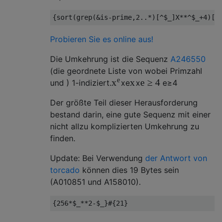
{
sort
(
grep
(&
is
-
prime
,
2.
.*)[^
$_
]
X
**^
$_
+
4
)[
$
Probieren Sie es online aus!
Die Umkehrung ist die Sequenz
A246550
(die geordnete Liste von wobei Primzahl
e
x
e
≥
4
x
und ) 1-indiziert.
x
e
x
e
≥
4
Der größte Teil dieser Herausforderung
bestand darin, eine gute Sequenz mit einer
nicht allzu komplizierten Umkehrung zu
finden.
Update: Bei Verwendung
der Antwort von
torcado
können dies 19 Bytes sein
(A010851 und A158010).
{
256
*
$_
**
2
-
$_
}#{
21
}