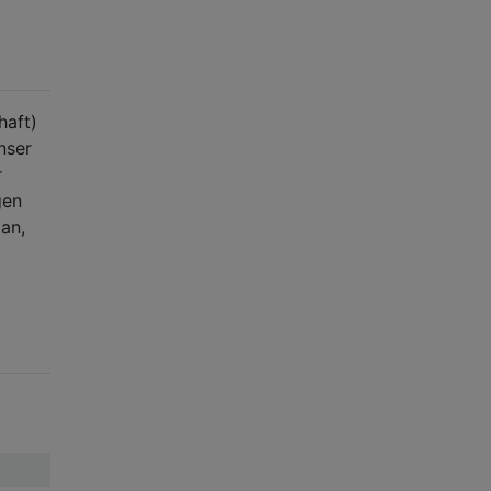
haft)
nser
r
gen
an,