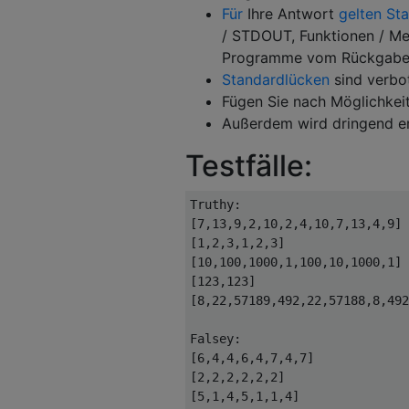
Für
Ihre Antwort
gelten St
/ STDOUT, Funktionen / Me
Programme vom Rückgabety
Standardlücken
sind verbo
Fügen Sie nach Möglichkeit
Außerdem wird dringend em
Testfälle:
Truthy:

[7,13,9,2,10,2,4,10,7,13,4,9]

[1,2,3,1,2,3]

[10,100,1000,1,100,10,1000,1]

[123,123]

[8,22,57189,492,22,57188,8,492
Falsey:

[6,4,4,6,4,7,4,7]

[2,2,2,2,2,2]

[5,1,4,5,1,1,4]
