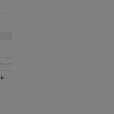
—
TFeld
quelle
 das