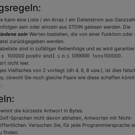
gsregeln:
gabe kann eine Liste / ein Array / ein Datenstrom aus Ganzzah
nfolgen sein oder einzeln aus STDIN gelesen werden. Die
iedene sein
Werten bestehen, die von einer Funktion oder 
atei zurückgegeben werden.
beliste sind in zufälliger Reihenfolge und es wird garantier
1
≤
n
≤
100000
≤
100000
positiv sind
1
≤
n
≤
100000
.
rt nicht leer.
s Vielfaches von 2 vorliegt (dh 4, 6, 8 usw.), ist dies falsc
sey, obwohl Sie noch gleiche Paare wie diese schaffen könnt
.
ln:
ewinnt die kürzeste Antwort in Bytes.
Golf-Sprachen nicht davon abhalten, Antworten mit Nicht-
ffentlichen. Versuchen Sie, für jede Programmiersprache e
 finden.