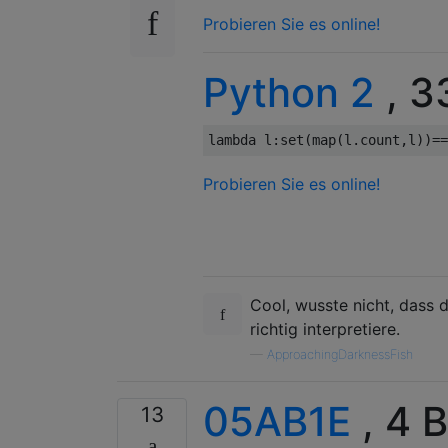
Probieren Sie es online!
Python 2
, 3
lambda
 l
:
set
(
map
(
l
.
count
,
l
))==
Probieren Sie es online!
Cool, wusste nicht, dass d
richtig interpretiere.
—
ApproachingDarknessFish
05AB1E
, 4 
13