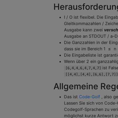
Herausforderun
I / O ist flexibel. Die Ein
Gleitkommazahlen / Zeiche
Ausgabe kann zwei
versch
Ausgabe an STDOUT / a-D
Die Ganzzahlen in der Einga
dass sie im Bereich
1
≤
n
Die Eingabeliste ist garantie
Wenn über 2 ein ganzzahlige
ist Fal
[6,4,4,6,4,7,4,7]
[[4,4],[4,4],[6,6],[7,7]]
Allgemeine Rege
Das ist
Code-Golf
, also g
Lassen Sie sich von Code-
Codegolf-Sprachen zu verö
möglichst kurze Antwort zu