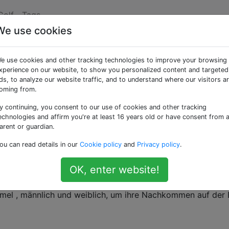
Golf
Tags
We use cookies
en von Noah
e use cookies and other tracking technologies to improve your browsing
xperience on our website, to show you personalized content and targeted
ds, to analyze our website traffic, and to understand where our visitors a
oming from.
y continuing, you consent to our use of cookies and other tracking
n gehört, aber hier eine kurze Zusammenfassung: Noah sam
echnologies and affirm you're at least 16 years old or have consent from 
Planeten, männlich und weiblich, um während einer großen F
arent or guardian.
tliche Zitat aus der Bibel lautet:
ou can read details in our
Cookie policy
and
Privacy policy
.
OK, enter website!
von sauberem Tier mitnehmen, das Männchen und seinen
von unreinem Tier, das Männchen und seinen Gefährten und 
mel , männlich und weiblich, um ihre Nachkommen auf der 