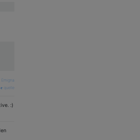
—
Emigna
quelle
ve. :)
len