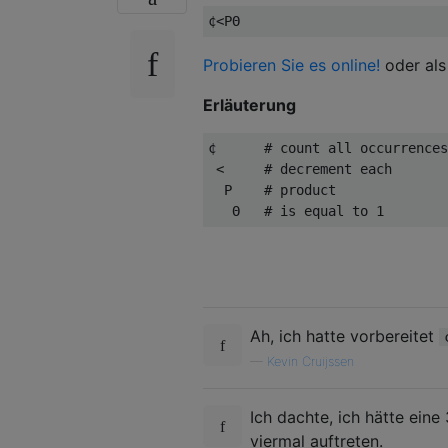
Probieren Sie es online!
oder al
Erläuterung
¢      # count all occurrences
 <     # decrement each

  P    # product

Ah, ich hatte vorbereitet
—
Kevin Cruijssen
Ich dachte, ich hätte eine
viermal auftreten.