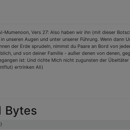
l-Mumenoon, Vers 27: Also haben wir ihn (mit dieser Botsc
he in unseren Augen und unter unserer Führung. Wenn dann U
nnen der Erde sprudeln, nimmst du Paare an Bord von jede
blich, und von deiner Familie - außer denen von denen, ge
egangen ist: Und richte Mich nicht zugunsten der Übeltäter 
tflut) ertrinken Ali)
1 Bytes
}