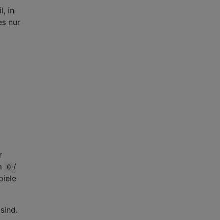
, in
es nur
r
um
/
0
piele
sind.