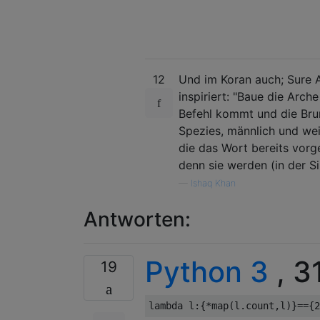
12
Und im Koran auch; Sure A
inspiriert: "Baue die Arc
Befehl kommt und die Bru
Spezies, männlich und wei
die das Wort bereits vorg
denn sie werden (in der Sin
—
Ishaq Khan
Antworten:
Python 3
, 3
19
lambda
 l
:{*
map
(
l
.
count
,
l
)}=={
2