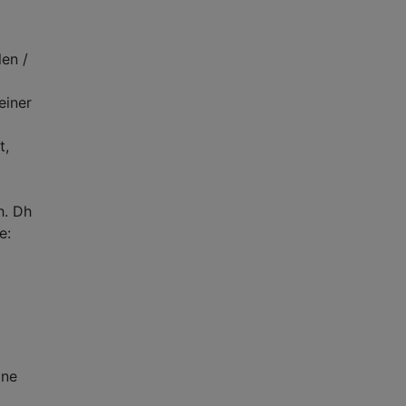
len /
einer
t,
h. Dh
e:
ine