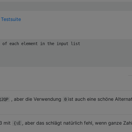
s
Testsuite
 of each element in the input list

, aber die Verwendung
ist auch eine schöne Alternati
¢2QP
Θ
 3 mit
, aber das schlägt natürlich fehl, wenn ganze Zah
{ιË