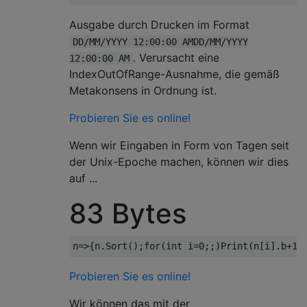
Ausgabe durch Drucken im Format
DD/MM/YYYY 12:00:00 AMDD/MM/YYYY
. Verursacht eine
12:00:00 AM
IndexOutOfRange-Ausnahme, die gemäß
Metakonsens in Ordnung ist.
Probieren Sie es online!
Wenn wir Eingaben in Form von Tagen seit
der Unix-Epoche machen, können wir dies
auf ...
83 Bytes
n
=>{
n
.
Sort
();
for
(
int
 i
=
0
;;)
Print
(
n
[
i
].
b
+
1
=
Probieren Sie es online!
Wir können das mit der