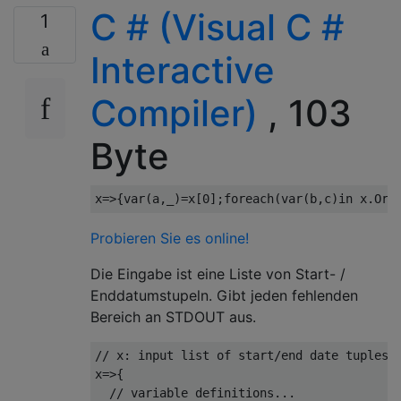
C # (Visual C #
1
Interactive
Compiler)
, 103
Byte
x
=>{
var
(
a
,
_
)=
x
[
0
];
foreach
(
var
(
b
,
c
)
in
 x
.
Ord
Probieren Sie es online!
Die Eingabe ist eine Liste von Start- /
Enddatumstupeln. Gibt jeden fehlenden
Bereich an STDOUT aus.
// x: input list of start/end date tuples
x
=>{
// variable definitions...