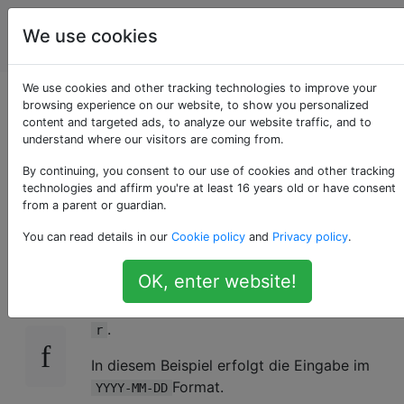
Programmierrätsel
Tags
We use cookies
Account
& Code Golf
We use cookies and other tracking technologies to improve your
Auffinden von
browsing experience on our website, to show you personalized
content and targeted ads, to analyze our website traffic, and to
understand where our visitors are coming from.
Lücken in
By continuing, you consent to our use of cookies and other tracking
Datumsbereichen
technologies and affirm you're at least 16 years old or have consent
from a parent or guardian.
You can read details in our
Cookie policy
and
Privacy policy
.
Geben Sie eine Liste von Datumsbereichen
15
OK, enter website!
als Eingabe, Ausgabe oder Rückgabe von
r
Bereichen ein, die in nicht gefunden wurden
.
r
In diesem Beispiel erfolgt die Eingabe im
Format.
YYYY-MM-DD