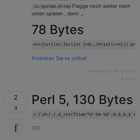
Flagge noch weiter nach
/u:System.Array
unten spielen , denn ...
78 Bytes
n
=>{
Sort
(
n
);
for
(
int
 i
=
0
;;)
Print
(++
n
[
i
].
b
==
Probieren Sie es online!
—
Verkörperung der Ignoranz
quelle
Perl 5, 130 Bytes
2
TIO