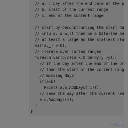
// a: 1 day after the end date of the pr
// b: start of the current range
// c: end of the current range
// start by deconstructing the start dat
// into a. a will then be a DateTime and
// at least a large as the smallest star
var
(
a
,
_
)=
x
[
0
];
// iterate over sorted ranges
foreach
(
var
(
b
,
c
)
in
 x
.
OrderBy
(
y
=>
y
)){
// if the day after the end of the pre
// than the start of the current range
// missing days.
if
(
a
<
b
)
Print
((
a
,
b
.
AddDays
(-
1
)));
// save the day after the current rang
    a
=
c
.
AddDays
(
1
);
}
}
—
Dana