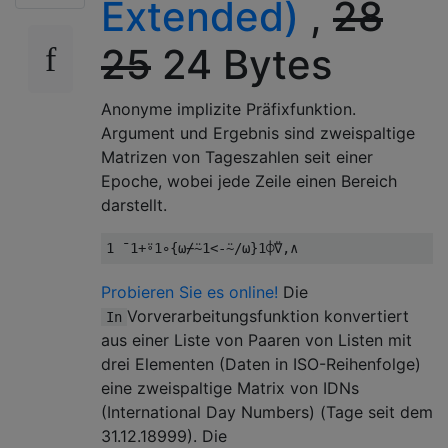
Extended)
,
28
25
24 Bytes
Anonyme implizite Präfixfunktion.
Argument und Ergebnis sind zweispaltige
Matrizen von Tageszahlen seit einer
Epoche, wobei jede Zeile einen Bereich
darstellt.
1
¯
1
+⍤
1
∘{⍵⌿⍨
1
<-⍨/⍵}
1
⌽⍢,∧
Probieren Sie es online!
Die
Vorverarbeitungsfunktion konvertiert
In
aus einer Liste von Paaren von Listen mit
drei Elementen (Daten in ISO-Reihenfolge)
eine zweispaltige Matrix von IDNs
(International Day Numbers) (Tage seit dem
31.12.18999). Die