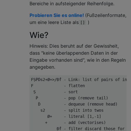
Bereiche in aufsteigender Reihenfolge.
Probieren Sie es online!
(Fußzeilenformate,
um eine leere Liste als
)
[]
Wie?
Hinweis: Dies beruht auf der Gewissheit,
dass "keine überlappenden Daten in der
Eingabe vorhanden sind", wie in den Regeln
angegeben.
FṢṖḊs2+Ø+>/Ðḟ - Link: list of pairs of inte
F             - flatten

 Ṣ            - sort

  Ṗ           - pop (remove tail)

   Ḋ          - dequeue (remove head)

    s2        - split into twos

       Ø+     - literal [1,-1]

      +       - add (vectorises)

           Ðḟ - filter discard those for wh