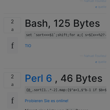
—
Nahuel Fouilleul
quelle
Bash, 125 Bytes
2
TIO
—
Nahuel Fouilleul
quelle
Perl 6
, 46 Bytes
2
{
@_
.
sort
[
1.
.*-
2
].
map
:{
$
^
a
+
1
,
$
^
b
-
1
if
 $b
>
$a
Probieren Sie es online!