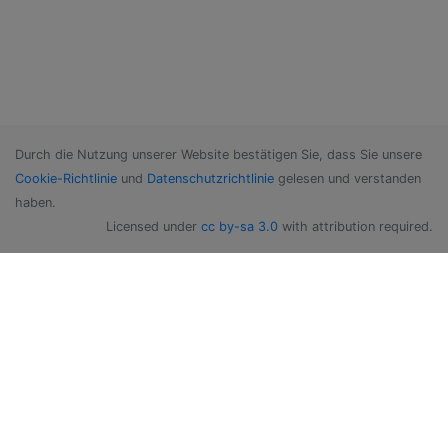
Durch die Nutzung unserer Website bestätigen Sie, dass Sie unsere
Cookie-Richtlinie
und
Datenschutzrichtlinie
gelesen und verstanden
haben.
Licensed under
cc by-sa 3.0
with attribution required.