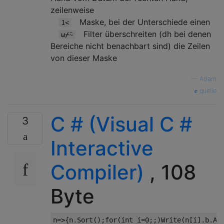
zeilenweise
Maske, bei der Unterschiede einen
1<
Filter überschreiten (dh bei denen
⍵⌿⍨
Bereiche nicht benachbart sind) die Zeilen
von dieser Maske
—
Adam
quelle
C # (Visual C #
3
Interactive
Compiler)
, 108
Byte
n
=>{
n
.
Sort
();
for
(
int
 i
=
0
;;)
Write
(
n
[
i
].
b
.
Ad