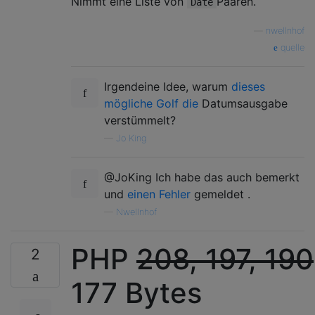
Nimmt eine Liste von
Paaren.
Date
—
nwellnhof
quelle
Irgendeine Idee, warum
dieses
mögliche Golf die
Datumsausgabe
verstümmelt?
—
Jo King
@JoKing Ich habe das auch bemerkt
und
einen Fehler
gemeldet .
—
Nwellnhof
PHP
208, 197, 190
2
177 Bytes