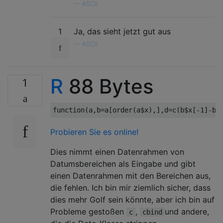
—
ASCII
1
Ja, das sieht jetzt gut aus
—
ASCII
R
88 Bytes
1
function
(
a
,
b
=
a
[
order
(
a
$
x
),],
d
=
c
(
b
$
x
[
-1
]-
b
$
Probieren Sie es online!
Dies nimmt einen Datenrahmen von
Datumsbereichen als Eingabe und gibt
einen Datenrahmen mit den Bereichen aus,
die fehlen. Ich bin mir ziemlich sicher, dass
dies mehr Golf sein könnte, aber ich bin auf
Probleme gestoßen
,
und andere,
c
cbind