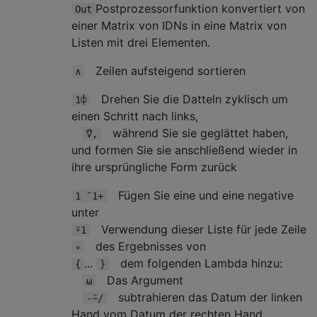
Postprozessorfunktion konvertiert von
Out
einer Matrix von IDNs in eine Matrix von
Listen mit drei Elementen.
Zeilen aufsteigend sortieren
∧
Drehen Sie die Datteln zyklisch um
1⌽
einen Schritt nach links,
während Sie sie geglättet haben,
⍢,
und formen Sie sie anschließend wieder in
ihre ursprüngliche Form zurück
Fügen Sie eine und eine negative
1 ¯1+
unter
Verwendung dieser Liste für jede Zeile
⍤1
des Ergebnisses von
∘
...
dem folgenden Lambda hinzu:
{
}
Das Argument
⍵
subtrahieren das Datum der linken
-⍨/
Hand vom Datum der rechten Hand,