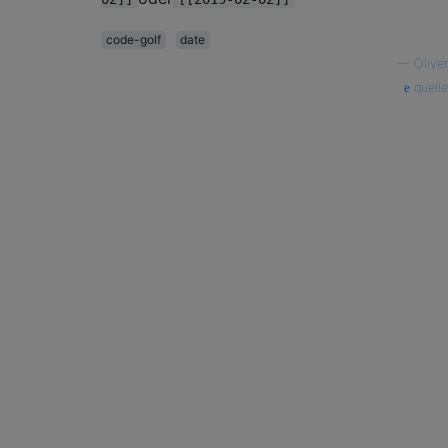
code-golf
date
—
Oliver
quelle