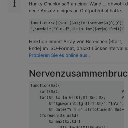
Hunky Chunky saß an einer Wand ... obwohl d
neue Ansatz einiges an Golfpotential hatte.
function
(
$a
){
sort
(
$a
);
for
(
$m
=
$x
=
$a
[
0
][
0
];
$
"
,
$m
=
date
(
"Y-m-d"
,
strtotime
(
$n
=
$m
)+
9e4
))
fo
Funktion nimmt Array von Bereichen [Start,
Ende] im ISO-Format, druckt Lückenintervalle
Probieren Sie es online aus
.
Nervenzusammenbruc
function
(
$a
){
    sort
(
$a
);
# 
for
(
$m
=
$x
=
$a
[
0
][
0
];
$f
=
$m
<=
$x
;
# 
        $f
^
$g
&&
print
(
$g
=
$f
)?
"$m/"
:
"$n\n"
,
        $m
=
date
(
"Y-m-d"
,
strtotime
(
$n
=
$m
)+
9
)
foreach
(
$a 
as
$d
)
        $x
=
max
(
$x
,
$d
[
1
|
$f
&=
$m
<
$d
[
0
]|
$m
>
$d
[
1
]