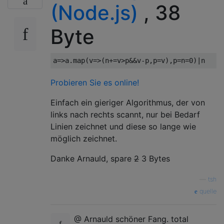
(Node.js)
, 38
Byte
a
=>
a
.
map
(
v
=>(
n
+=
v
>
p
&&
v
-
p
,
p
=
v
),
p
=
n
=
0
)|
n
Probieren Sie es online!
Einfach ein gieriger Algorithmus, der von
links nach rechts scannt, nur bei Bedarf
Linien zeichnet und diese so lange wie
möglich zeichnet.
Danke Arnauld, spare
2
3 Bytes
—
tsh
quelle
@ Arnauld schöner Fang. total