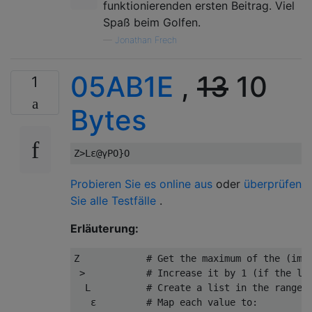
funktionierenden ersten Beitrag. Viel
Spaß beim Golfen.
—
Jonathan Frech
05AB1E
,
13
10
1
Bytes
Probieren Sie es online aus
oder
überprüfen
Sie alle Testfälle
.
Erläuterung:
Z            
# Get the maximum of the (imp
>
# Increase it by 1 (if the li
  L          
# Create a list in the range 
ε
# Map each value to: