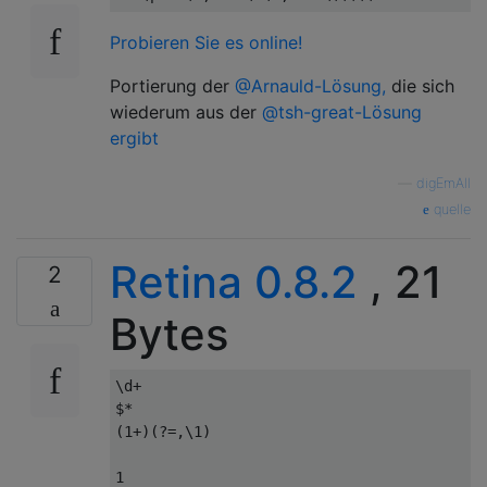
Probieren Sie es online!
Portierung der
@Arnauld-Lösung,
die sich
wiederum aus der
@tsh-great-Lösung
ergibt
—
digEmAll
quelle
Retina 0.8.2
, 21
2
Bytes
\d+

$*

(1+)(?=,\1)
