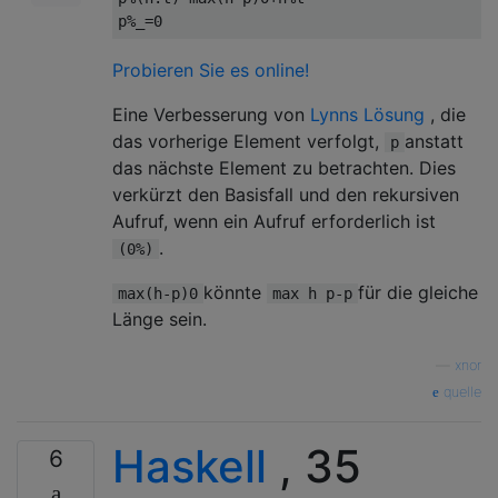
p
%_=
0
Probieren Sie es online!
Eine Verbesserung von
Lynns Lösung
, die
das vorherige Element verfolgt,
anstatt
p
das nächste Element zu betrachten. Dies
verkürzt den Basisfall und den rekursiven
Aufruf, wenn ein Aufruf erforderlich ist
.
(0%)
könnte
für die gleiche
max(h-p)0
max h p-p
Länge sein.
—
xnor
quelle
Haskell
, 35
6