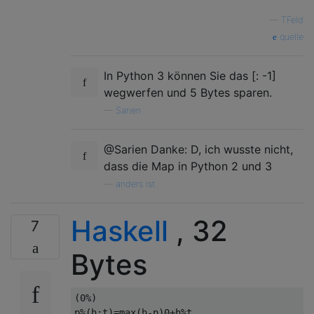
—
TFeld
quelle
In Python 3 können Sie das [: -1]
wegwerfen und 5 Bytes sparen.
—
Sarien
@Sarien Danke: D, ich wusste nicht,
dass die Map in Python 2 und 3
—
anders ist
Haskell
, 32
7
Bytes
(
0
%)
p
%(
h
:
t
)=
max
(
h
-
p
)
0
+
h
%
t
