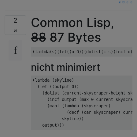
quelle
Common Lisp,
2
88
87 Bytes
nicht minimiert
(lambda (skyline)

  (let ((output 0))

    (dolist (current-skyscraper-height skyl
      (incf output (max 0 current-skyscrape
      (mapl (lambda (skyscraper)

              (decf (car skyscraper) curren
            skyline))
