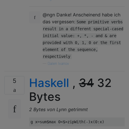
@ngn Danke! Anscheinend habe ich
das vergessen:
Some primitive verbs
result in a different special-cased
initial value: +, *, - and & are
provided with 0, 1, 0 or the first
element of the sequence,
respectively
—
Galen Ivanov
Haskell
,
34
32
5
Bytes
2 Bytes von Lynn getrimmt
g x
=
sum
$
max 
0
<$>
zipWith
(-)
x
(
0
:
x
)