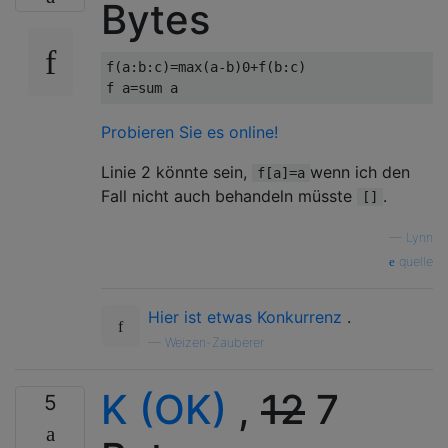
Bytes
f
(
a
:
b
:
c
)=
max
(
a
-
b
)
0
+
f
(
b
:
c
)
f a
=
sum a
Probieren Sie es online!
Linie 2 könnte sein,
wenn ich den
f[a]=a
Fall nicht auch behandeln müsste
.
[]
—
Lynn
quelle
Hier ist etwas Konkurrenz
.
—
Weizen-Zauberer
K (OK)
,
12
7
5