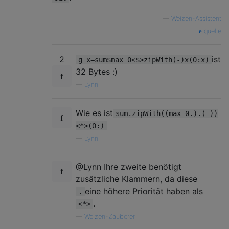
—
Weizen-Assistent
quelle
2
ist
g x=sum$max 0<$>zipWith(-)x(0:x)
32 Bytes :)
—
Lynn
Wie es ist
sum.zipWith((max 0.).(-))
<*>(0:)
—
Lynn
@Lynn Ihre zweite benötigt
zusätzliche Klammern, da diese
eine höhere Priorität haben als
.
.
<*>
—
Weizen-Zauberer