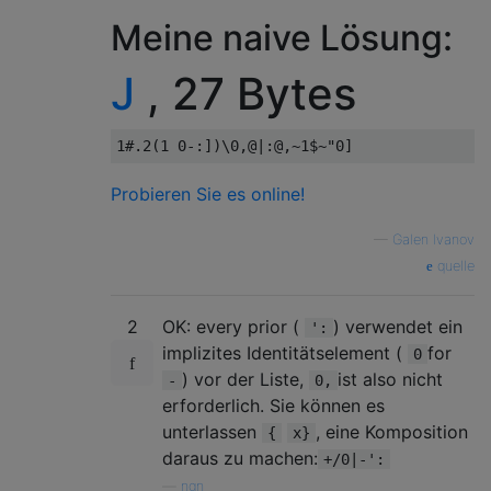
Meine naive Lösung:
J
, 27 Bytes
Probieren Sie es online!
—
Galen Ivanov
quelle
2
OK: every prior (
) verwendet ein
':
implizites Identitätselement (
for
0
) vor der Liste,
ist also nicht
-
0,
erforderlich. Sie können es
unterlassen
, eine Komposition
{
x}
daraus zu machen:
+/0|-':
—
ngn