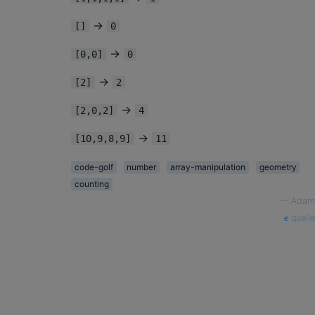
→
[]
0
→
[0,0]
0
→
[2]
2
→
[2,0,2]
4
→
[10,9,8,9]
11
code-golf
number
array-manipulation
geometry
counting
—
Adam
quelle