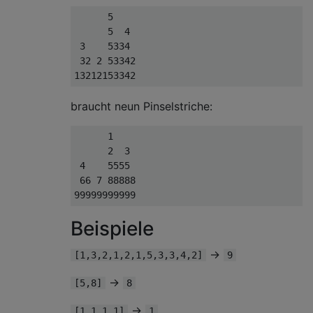
      5    

      5  4 

 3    5334 

 32 2 53342

braucht neun Pinselstriche:
      1    

      2  3 

 4    5555 

 66 7 88888

Beispiele
→
[1,3,2,1,2,1,5,3,3,4,2]
9
→
[5,8]
8
→
[1,1,1,1]
1