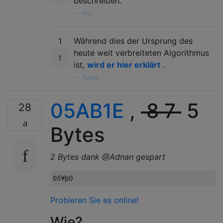
beschreiben.
—
Am
1
Während dies der Ursprung des
heute weit verbreiteten Algorithmus
ist,
wird er hier erklärt
.
—
Adám
05AB1E
,
8 7
5
28
Bytes
2 Bytes dank @Adnan gespart
Probieren Sie es online!
Wie?