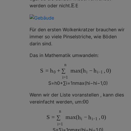
E
werden oder nicht.
E
Für den ersten Wolkenkratzer brauchen wir
immer so viele Pinselstriche, wie Böden
darin sind.
Das in Mathematik umwandeln:
n
S
=
+
max
(
−
,
0
)
h
∑
h
h
0
i
i
−
1
i
=
1
S
=
h
0
+
∑
i
=
1
n
max
(
h
i
−
h
i
−
1
,
0
)
Wenn wir der Liste voranstellen , kann dies
0
vereinfacht werden, um:
0
n
S
=
max
(
−
,
0
)
∑
h
h
i
i
−
1
i
=
1
S
=
∑
i
=
1
n
max
(
h
i
−
h
i
−
1
,
0
)