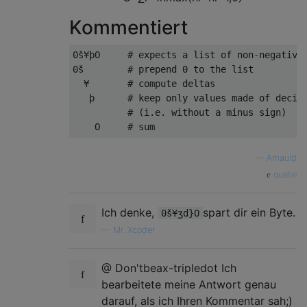
Kommentiert
0š¥þO     # expects a list of non-negative 
0š        # prepend 0 to the list          
  ¥       # compute deltas                 
   þ      # keep only values made of decima
          # (i.e. without a minus sign)    
—
Arnauld
quelle
Ich denke,
spart dir ein Byte.
0š¥ʒd}O
—
Mr. Xcoder
@ Don'tbeax-tripledot Ich
bearbeitete meine Antwort genau
darauf, als ich Ihren Kommentar sah;)