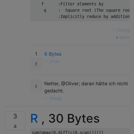
    f      :Filter elements by

     q     :  Square root (The square root 
—
Zottelig
quelle
1
6 Bytes
—
Oliver
Netter, @Oliver; daran hätte ich nicht
gedacht.
—
Shaggy
R
, 30 Bytes
3
sum
(
pmax
(
0
,
diff
(
c
(
0
,
scan
()))))