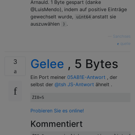
Arnauld. 1 Byte gespart (danke
@LuisMendo), indem auf positive Einträge
gewechselt wurde,
anstatt sie
uint64
auszuwählen
.
)
—
Sanchises
quelle
Gelee
, 5 Bytes
3
Ein Port meiner
05AB1E-Antwort
, der
selbst der
@tsh JS-Antwort
ähnelt .
Probieren Sie es online!
Kommentiert