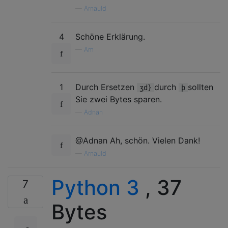
—
Arnauld
4
Schöne Erklärung.
—
Am
1
Durch Ersetzen
durch
sollten
ʒd}
þ
Sie zwei Bytes sparen.
—
Adnan
@Adnan Ah, schön. Vielen Dank!
—
Arnauld
Python 3
, 37
7
Bytes