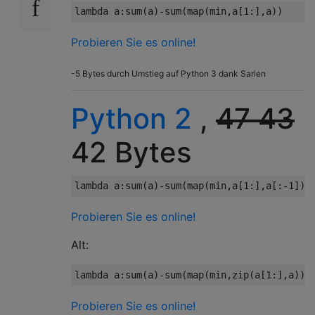
lambda
 a
:
sum
(
a
)-
sum
(
map
(
min
,
a
[
1
:],
a
))
Probieren Sie es online!
-5 Bytes durch Umstieg auf Python 3 dank Sarien
Python 2
,
47
43
42 Bytes
lambda
 a
:
sum
(
a
)-
sum
(
map
(
min
,
a
[
1
:],
a
[:-
1
]))
Probieren Sie es online!
Alt:
lambda
 a
:
sum
(
a
)-
sum
(
map
(
min
,
zip
(
a
[
1
:],
a
)))
Probieren Sie es online!