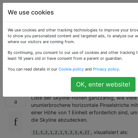
Programmierrätsel
Tags
We use cookies
Account
& Code Golf
We use cookies and other tracking technologies to improve your bro
Bedecken einer
to show you personalized content and targeted ads, to analyze our we
where our visitors are coming from.
Skyline mit
By continuing, you consent to our use of cookies and other tracking t
least 16 years old or have consent from a parent or guardian.
Pinselstrichen
You can read details in our
Cookie policy
and
Privacy policy
.
OK, enter website!
Beantworten Sie bei einer nicht negativen
43
Liste der Skyline-Höhen ganzzahlig, wie viele
ununterbrochene horizontale Pinselstriche mit
einer Höhe von 1 Einheit erforderlich sind, um
die Skyline abzudecken.
, visualisiert als:
[1,3,2,1,2,1,5,3,3,4,2]