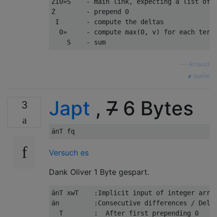
ŻI0»S    - main link, expecting a list of n
Ż        - prepend 0                       
 I       - compute the deltas              
  0»     - compute max(0, v) for each term 
—
Arnauld
quelle
Japt
,
7
6 Bytes
3
Versuch es
Dank Oliver 1 Byte gespart.
änT xwT    :Implicit input of integer array
än         :Consecutive differences / Delta
  T        :  After first prepending 0
