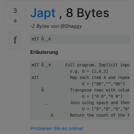
Japt
, 8 Bytes
3
-2 Bytes von @Shaggy
Erläuterung
mîT Õ¸¸è      Full program. Implicit input 
                e.g. U = [2,0,2]

mîT             Map each item X and repeat 
                     U = ["00","","00"]

    Õ           Transpose rows with columns
                     U = ["0 0","0 0"]

     ¸¸         Join using space and then s
                     U = ["0","0","0","0"]

Probieren Sie es online!