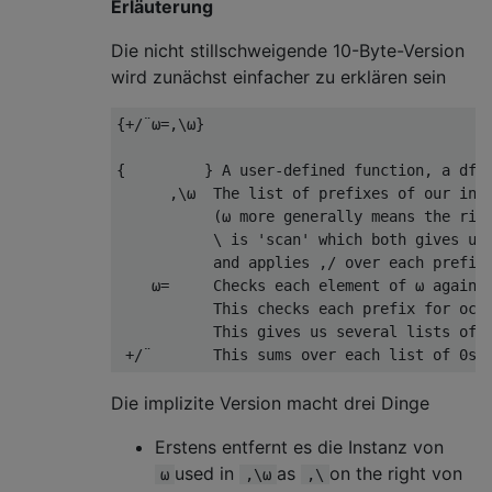
Erläuterung
Die nicht stillschweigende 10-Byte-Version
wird zunächst einfacher zu erklären sein
{+/¨⍵=,
\⍵
}
{
}
 A user
-
defined
function
,
 a dfn

,
\⍵  
The
 list of prefixes of 
our
 inp
(⍵
 more generally means the rig
           \ 
is
'scan'
 which both gives us
and
 applies 
,/
 over each prefix
⍵=
Checks
 each element of 
⍵
 agains
This
 checks each prefix 
for
 occ
This
 gives us several lists of 
+/¨
This
 sums over each list of 
0s
Die implizite Version macht drei Dinge
Erstens entfernt es die Instanz von
used in
as
on the right von
⍵
,\⍵
,\