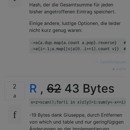
Hash, der die Gesamtsumme für jeden
bisher angetroffenen Eintrag speichert.
Einige andere, lustige Optionen, die leider
nicht kurz genug waren:
->a{a.dup.map{a.count a.pop}.reverse}   # 3
—
DaveMongoose
quelle
R
,
62
43 Bytes
2
x
=
z
=
scan
();
for
(
i 
in
 x
)
z
[
y
]=
1
:
sum
(
y
<-
x
==
i
);
-19 Bytes dank Giuseppe, durch Entfernen
von which und table und nur geringfügigen
Änderungen an der Implementierung