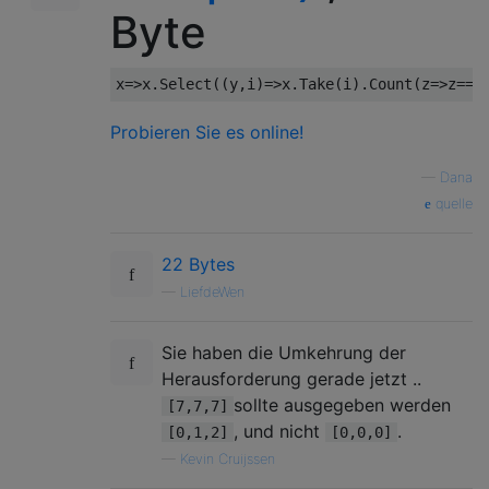
Byte
x
=>
x
.
Select
((
y
,
i
)=>
x
.
Take
(
i
).
Count
(
z
=>
z
==
y
Probieren Sie es online!
—
Dana
quelle
22 Bytes
—
LiefdeWen
Sie haben die Umkehrung der
Herausforderung gerade jetzt ..
sollte ausgegeben werden
[7,7,7]
, und nicht
.
[0,1,2]
[0,0,0]
—
Kevin Cruijssen