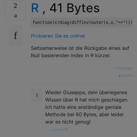
R
, 41 Bytes
2
function
(
x
)
diag
(
diffinv
(
outer
(
x
,
x
,
"=="
)))
Probieren Sie es online!
Seltsamerweise ist die Rückgabe eines auf
Null basierenden Index in R kürzer.
—
Giuseppe
quelle
Wieder Giuseppe, dein überlegenes
Wissen über R hat mich geschlagen.
Ich hatte eine anständige geniale
Methode bei 60 Bytes, aber leider
war es nicht genug!
—
Sumner18