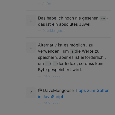
—
Adám
Das habe ich noch nie gesehen
-
-~
das ist ein absolutes Juwel.
—
DaveMongoose
Alternativ ist es möglich , zu
verwenden , um
die Werte zu
a
speichern, aber es ist erforderlich ,
um
/
der Index , so dass kein
-
~
Byte gespeichert wird.
—
user202729
@ DaveMongoose
Tipps zum Golfen
in JavaScript
—
user202729