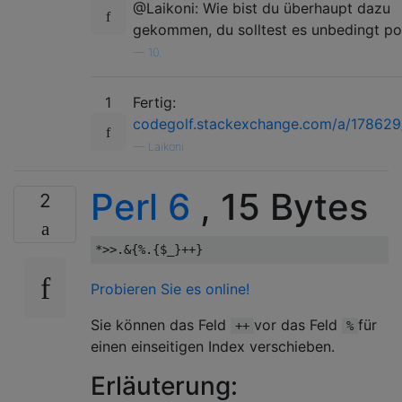
@Laikoni: Wie bist du überhaupt dazu
gekommen, du solltest es unbedingt po
—
10.
1
Fertig:
codegolf.stackexchange.com/a/17862
—
Laikoni
Perl 6
, 15 Bytes
2
*>>.&{%.{
$_
}++}
Probieren Sie es online!
Sie können das Feld
vor das Feld
für
++
%
einen einseitigen Index verschieben.
Erläuterung: