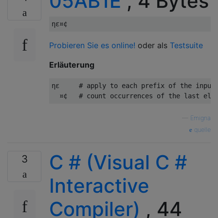
05AB1E
, 4 Bytes
Probieren Sie es online!
oder als
Testsuite
Erläuterung
ηε     # apply to each prefix of the input 
—
Emigna
quelle
C # (Visual C #
3
Interactive
Compiler)
, 44