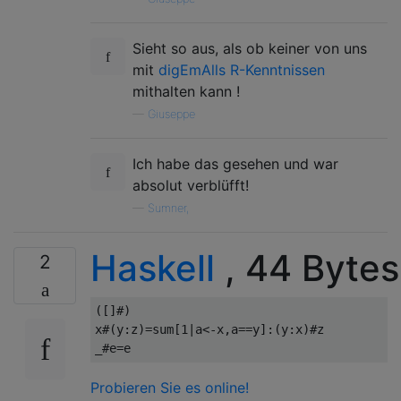
Sieht so aus, als ob keiner von uns
mit
digEmAlls R-Kenntnissen
mithalten kann !
—
Giuseppe
Ich habe das gesehen und war
absolut verblüfft!
—
Sumner,
Haskell
, 44 Bytes
2
([]#)
x
#(
y
:
z
)=
sum
[
1
|
a
<-
x
,
a
==
y
]:(
y
:
x
)#
_
#
e
=
e
Probieren Sie es online!