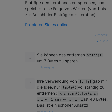
Einträge den Iterationen entsprechen, und
speichert eine Folge von Werten (von 1 bis
zur Anzahl der Einträge der Iteration).
Probieren Sie es online!
—
Sumner18
quelle
Sie können das entfernen
,
which()
um 7 Bytes zu sparen.
—
Giuseppe
Ihre Verwendung von
gab mir
1:r[i]
die Idee, nur
vollständig zu
table()
entfernen :
x=z=scan();for(i in
ist 43 Bytes!
x)z[y]=1:sum(y<-x==i);z
Das ist ein schöner Ansatz!
—
Giuseppe