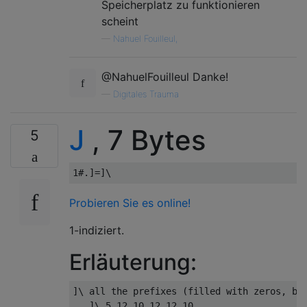
Speicherplatz zu funktionieren
scheint
—
Nahuel Fouilleul,
@NahuelFouilleul Danke!
—
Digitales Trauma
J
, 7 Bytes
5
Probieren Sie es online!
1-indiziert.
Erläuterung:
]\ all the prefixes (filled with zeros, but
   ]\ 5 12 10 12 12 10
