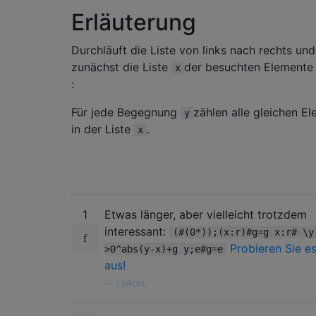
Erläuterung
Durchläuft die Liste von links nach rechts und
zunächst die Liste
der besuchten Elemente 
x
:
Für jede Begegnung
zählen alle gleichen E
y
in der Liste
.
x
1
Etwas länger, aber vielleicht trotzdem
interessant:
(#(0*));(x:r)#g=g x:r# \y
Probieren Sie es
>0^abs(y-x)+g y;e#g=e
aus!
—
Laikoni,