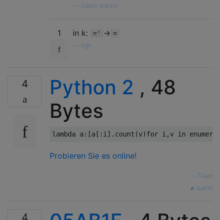
—
Galen Ivanov
1
in k:
->
='
=
—
ngn
Python 2
, 48
4
Bytes
lambda
 a
:[
a
[:
i
].
count
(
v
)
for
 i
,
v 
in
 enumera
Probieren Sie es online!
—
TFeld
quelle
4