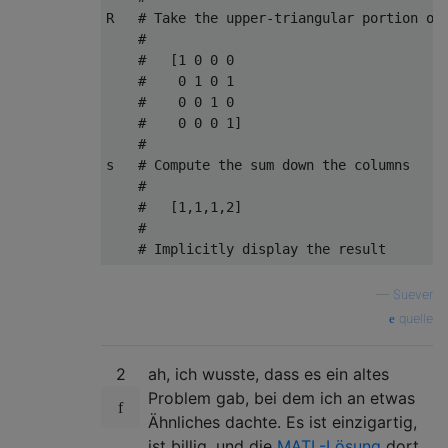
R   # Take the upper-triangular portion of 
    #

    #   [1 0 0 0

    #    0 1 0 1

    #    0 0 1 0

    #    0 0 0 1]

    #

s   # Compute the sum down the columns

    #

    #   [1,1,1,2]

    #

—
Suever
quelle
2
ah, ich wusste, dass es ein altes
Problem gab, bei dem ich an etwas
Ähnliches dachte. Es ist einzigartig,
ist billig, und die
MATL-Lösung
dort