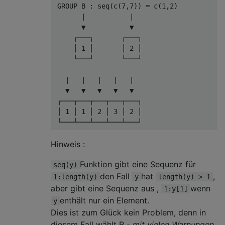
 GROUP B 
:
 seq
(
c
(
7
,
7
))
=
 c
(
1
,
2
)
|
|
       ▼           ▼

     ┌───┐       ┌───┐

     │ 
1
 │       │ 
2
 │

     └───┘       └───┘ 

|
|
|
|
|
   ▼   ▼   ▼   ▼   ▼ 

 ┌───┬───┬───┬───┬───┐

 │ 
1
 │ 
1
 │ 
2
 │ 
3
 │ 
2
 │

 └───┴───┴───┴───┴───┘  
Hinweis :
Funktion gibt eine Sequenz für
seq(y)
den Fall
hat
,
1:length(y)
y
length(y) > 1
aber gibt eine Sequenz aus ,
wenn
1:y[1]
enthält nur ein Element.
y
Dies ist zum Glück kein Problem, denn in
diesem Fall wählt R
- mit vielen Warnungen