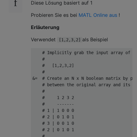
Diese Lösung basiert auf 1
Probieren Sie es bei
MATL Online aus
!
Erläuterung
Verwendet
als Beispiel
[1,2,3,2]
    # Implicitly grab the input array of le
    #

    #   [1,2,3,2]

    #

&=  # Create an N x N boolean matrix by per
    # between the original array and its tr
    #

    #     1 2 3 2

    #     -------

    # 1 | 1 0 0 0

    # 2 | 0 1 0 1

    # 3 | 0 0 1 0

    # 2 | 0 1 0 1

    #
