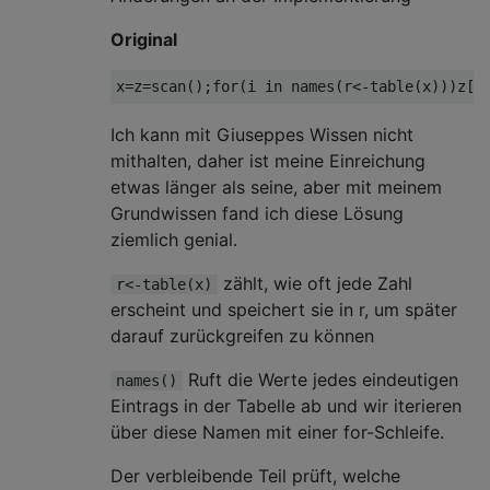
Original
x
=
z
=
scan
();
for
(
i 
in
 names
(
r
<-
table
(
x
)))
z
[
w
Ich kann mit Giuseppes Wissen nicht
mithalten, daher ist meine Einreichung
etwas länger als seine, aber mit meinem
Grundwissen fand ich diese Lösung
ziemlich genial.
zählt, wie oft jede Zahl
r<-table(x)
erscheint und speichert sie in r, um später
darauf zurückgreifen zu können
Ruft die Werte jedes eindeutigen
names()
Eintrags in der Tabelle ab und wir iterieren
über diese Namen mit einer for-Schleife.
Der verbleibende Teil prüft, welche