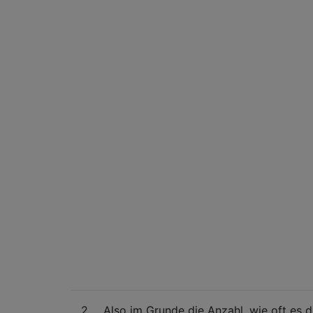
2
Also im Grunde die Anzahl, wie oft es d