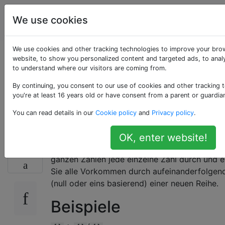
Programmierrätsel
Tags
We use cookies
Account
& Code Golf
We use cookies and other tracking technologies to improve your bro
Zählen Sie jede Reihe
website, to show you personalized content and targeted ads, to analy
to understand where our visitors are coming from.
identischer Nummern
By continuing, you consent to our use of cookies and other tracking 
you're at least 16 years old or have consent from a parent or guardia
auf
You can read details in our
Cookie policy
and
Privacy policy
.
OK, enter website!
Gehen Sie anhand einer Liste mit streng posit
27
ganzen Zahlen jede einzelne Zahl durch und e
Sie alle Vorkommen durch aufeinanderfolgend
(null oder eins basierend) einer neuen Reihe.
Beispiele