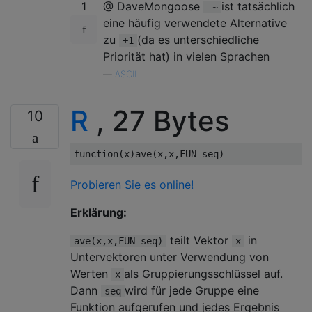
1
@ DaveMongoose
ist tatsächlich
-~
eine häufig verwendete Alternative
zu
(da es unterschiedliche
+1
Priorität hat) in vielen Sprachen
—
ASCII
R
, 27 Bytes
10
function
(
x
)
ave
(
x
,
x
,
FUN
=
seq
)
Probieren Sie es online!
Erklärung:
teilt Vektor
in
ave(x,x,FUN=seq)
x
Untervektoren unter Verwendung von
Werten
als Gruppierungsschlüssel auf.
x
Dann
wird für jede Gruppe eine
seq
Funktion aufgerufen und jedes Ergebnis