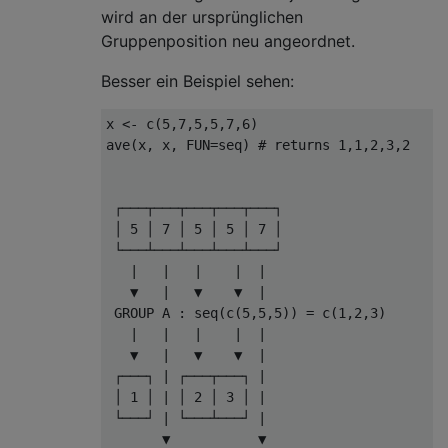
wird an der ursprünglichen
Gruppenposition neu angeordnet.
Besser ein Beispiel sehen:
x 
<-
 c
(
5
,
7
,
5
,
5
,
7
,
6
)
ave
(
x
,
 x
,
 FUN
=
seq
)
# returns 1,1,2,3,2
 ┌───┬───┬───┬───┬───┐

 │ 
5
 │ 
7
 │ 
5
 │ 
5
 │ 
7
 │

 └───┴───┴───┴───┴───┘            

|
|
|
|
|
   ▼   
|
   ▼    ▼  
|
 GROUP A 
:
 seq
(
c
(
5
,
5
,
5
))
=
 c
(
1
,
2
,
3
)
|
|
|
|
|
   ▼   
|
   ▼    ▼  
|
 ┌───┐ 
|
 ┌───┬───┐ 
|
 │ 
1
 │ 
|
 │ 
2
 │ 
3
 │ 
|
 └───┘ 
|
 └───┴───┘ 
|
       ▼           ▼
