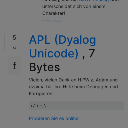
unterscheidet sich von einem
Charakter!
—
Giuseppe
APL (Dyalog
5
Unicode)
, 7
Bytes
Vielen, vielen Dank an H.PWiz, Adám und
dzaima für ihre Hilfe beim Debuggen und
Korrigieren.
+/¨⊢=,
\
Probieren Sie es online!