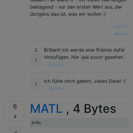
beklagend -
nur den ersten Wert aus, der
übrigens das ist, was wir wollen :)
—
digEmAll
quelle
2
Brillant! Ich werde eine Prämie dafür
hinzufügen. Nie
zuvor gesehen .
ave
—
Giuseppe
Ich fühle mich geehrt, vielen Dank! :)
—
digEmAll
MATL
, 4 Bytes
6