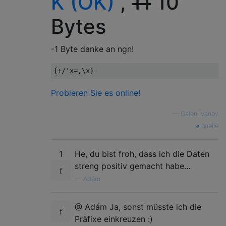
K (OK)
,
11
10
Bytes
-1 Byte danke an ngn!
Probieren Sie es online!
—
Galen Ivanov
quelle
1
He, du bist froh, dass ich die Daten
streng positiv gemacht habe…
—
Adám
@ Adám Ja, sonst müsste ich die
Präfixe einkreuzen :)