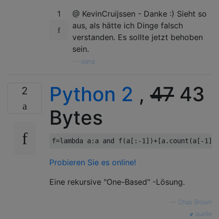
1
@ KevinCruijssen - Danke :) Sieht so
aus, als hätte ich Dinge falsch
verstanden. Es sollte jetzt behoben
sein.
—
dana
Python 2
,
47
43
2
Bytes
f
=
lambda
 a
:
a 
and
 f
(
a
[:-
1
])+[
a
.
count
(
a
[-
1
])
Probieren Sie es online!
Eine rekursive "One-Based" -Lösung.
—
Chas Brown
quelle