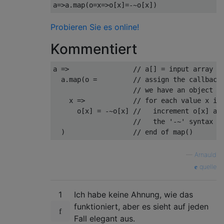
a
=>
a
.
map
(
o
=
x
=>
o
[
x
]=-~
o
[
x
])
Probieren Sie es online!
Kommentiert
a 
=>
// a[] = input array
  a
.
map
(
o 
=
// assign the callback
// we have an object t
    x 
=>
// for each value x in
      o
[
x
]
=
-~
o
[
x
]
//   increment o[x] an
//   the '-~' syntax a
)
// end of map()
—
Arnauld
quelle
1
Ich habe keine Ahnung, wie das
funktioniert, aber es sieht auf jeden
Fall elegant aus.