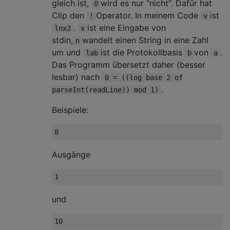
gleich ist,
wird es nur "nicht". Dafür hat
0
Clip den
Operator. In meinem Code
ist
!
v
.
ist eine Eingabe von
lnx2
x
stdin,
wandelt einen String in eine Zahl
n
um und
ist die Protokollbasis
von
.
lab
b
a
Das Programm übersetzt daher (besser
lesbar) nach
0 = ((log base 2 of
.
parseInt(readLine)) mod 1)
Beispiele:
Ausgänge
und