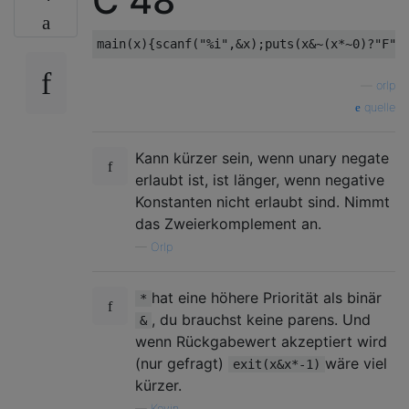
C 48
—
orlp
quelle
Kann kürzer sein, wenn unary negate
erlaubt ist, ist länger, wenn negative
Konstanten nicht erlaubt sind. Nimmt
das Zweierkomplement an.
—
Orlp
hat eine höhere Priorität als binär
*
, du brauchst keine parens. Und
&
wenn Rückgabewert akzeptiert wird
(nur gefragt)
wäre viel
exit(x&x*-1)
kürzer.
—
Kevin