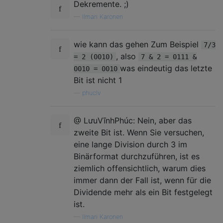
Dekremente. ;)
—
Ilmari Karonen
wie kann das gehen Zum Beispiel
7/3
, also
= 2 (0010)
7 & 2 = 0111 &
was eindeutig das letzte
0010 = 0010
Bit ist nicht 1
—
phuclv
@ LưuVĩnhPhúc: Nein, aber das
zweite Bit ist. Wenn Sie versuchen,
eine lange Division durch 3 im
Binärformat durchzuführen, ist es
ziemlich offensichtlich, warum dies
immer dann der Fall ist, wenn für die
Dividende mehr als ein Bit festgelegt
ist.
—
Ilmari Karonen