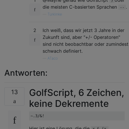
1
@Wayne genau wie Golfscript
oder
)
die meisten C-basierten Sprachen
.
--
—
Türklinke
2
Ich weiß, dass wir jetzt 3 Jahre in der
Zukunft sind, aber "+/- Operatoren"
sind nicht beobachtbar oder zumindest
schwach definiert.
—
ATaco
Antworten:
GolfScript, 6 Zeichen,
13
keine Dekremente
Hier ist eine Lösung, die die
x & (x-