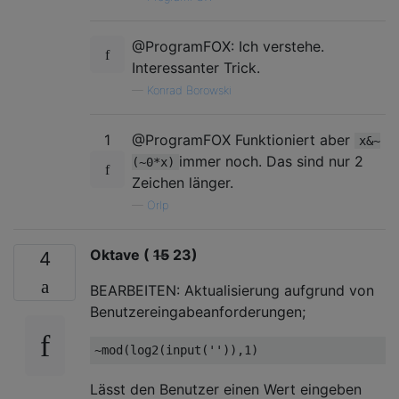
@ProgramFOX: Ich verstehe.
Interessanter Trick.
—
Konrad Borowski
1
@ProgramFOX Funktioniert aber
x&~
immer noch. Das sind nur 2
(~0*x)
Zeichen länger.
—
Orlp
Oktave (
15
23)
4
BEARBEITEN: Aktualisierung aufgrund von
Benutzereingabeanforderungen;
Lässt den Benutzer einen Wert eingeben