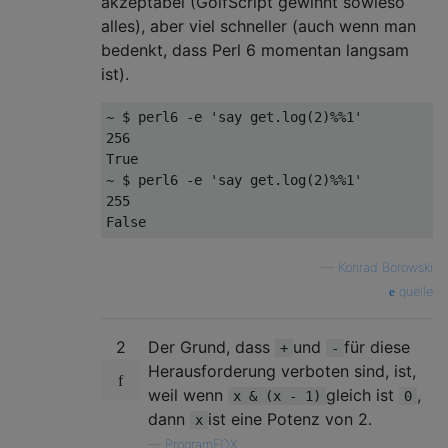
akzeptabel (GolfScript gewinnt sowieso
alles), aber viel schneller (auch wenn man
bedenkt, dass Perl 6 momentan langsam
ist).
~ $ perl6 -e 'say get.log(2)%%1'

256

True

~ $ perl6 -e 'say get.log(2)%%1'

255

—
Konrad Borowski
quelle
2
Der Grund, dass
und
für diese
+
-
Herausforderung verboten sind, ist,
weil wenn
gleich ist
,
x & (x - 1)
0
dann
ist eine Potenz von 2.
x
—
ProgramFOX