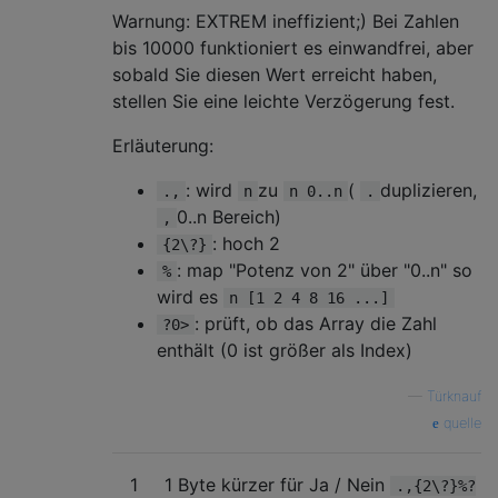
Warnung: EXTREM ineffizient;) Bei Zahlen
bis 10000 funktioniert es einwandfrei, aber
sobald Sie diesen Wert erreicht haben,
stellen Sie eine leichte Verzögerung fest.
Erläuterung:
: wird
zu
(
duplizieren,
.,
n
n 0..n
.
0..n Bereich)
,
: hoch 2
{2\?}
: map "Potenz von 2" über "0..n" so
%
wird es
n [1 2 4 8 16 ...]
: prüft, ob das Array die Zahl
?0>
enthält (0 ist größer als Index)
—
Türknauf
quelle
1
1 Byte kürzer für Ja / Nein
.,{2\?}%?