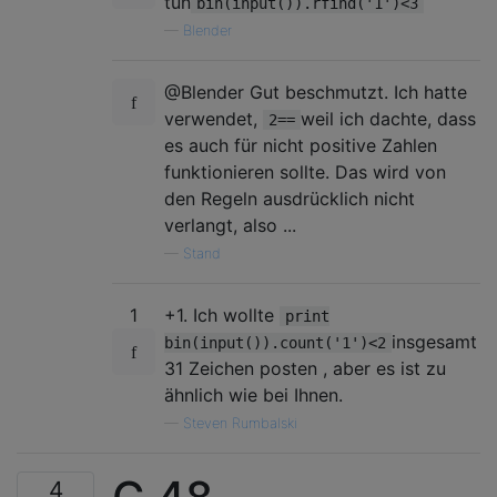
tun
bin(input()).rfind('1')<3
—
Blender
@Blender Gut beschmutzt. Ich hatte
verwendet,
weil ich dachte, dass
2==
es auch für nicht positive Zahlen
funktionieren sollte. Das wird von
den Regeln ausdrücklich nicht
verlangt, also ...
—
Stand
1
+1. Ich wollte
print
insgesamt
bin(input()).count('1')<2
31 Zeichen posten , aber es ist zu
ähnlich wie bei Ihnen.
—
Steven Rumbalski
4