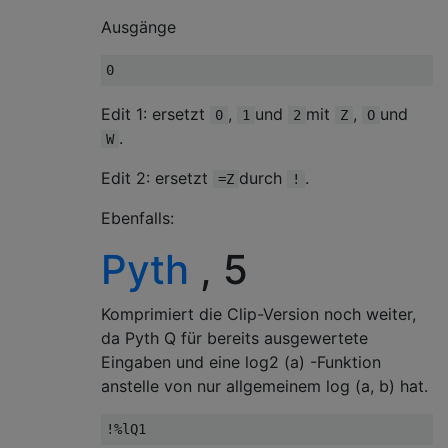
Ausgänge
Edit 1: ersetzt
,
und
mit
,
und
0
1
2
Z
O
.
W
Edit 2: ersetzt
durch
.
=Z
!
Ebenfalls:
Pyth
, 5
Komprimiert die Clip-Version noch weiter,
da Pyth Q für bereits ausgewertete
Eingaben und eine log2 (a) -Funktion
anstelle von nur allgemeinem log (a, b) hat.