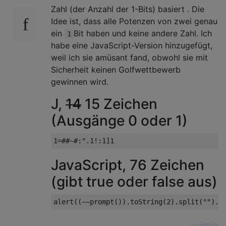
Zahl (der Anzahl der 1-Bits) basiert . Die
Idee ist, dass alle Potenzen von zwei genau
ein
Bit haben und keine andere Zahl. Ich
1
habe eine JavaScript-Version hinzugefügt,
weil ich sie amüsant fand, obwohl sie mit
Sicherheit keinen Golfwettbewerb
gewinnen wird.
J,
14
15 Zeichen
(Ausgänge 0 oder 1)
JavaScript, 76 Zeichen
(gibt true oder false aus)
alert
((~~
prompt
()).
toString
(
2
).
split
(
""
).
m
—
FireFly