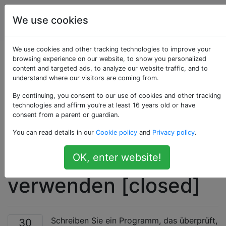
Programmierrätsel
Tags
We use cookies
Account
& Code Golf
We use cookies and other tracking technologies to improve your
Überprüfen Sie, ob
browsing experience on our website, to show you personalized
content and targeted ads, to analyze our website traffic, and to
understand where our visitors are coming from.
eine Ganzzahl eine
By continuing, you consent to our use of cookies and other tracking
Potenz von 2 ist,
technologies and affirm you're at least 16 years old or have
consent from a parent or guardian.
ohne +, - -
You can read details in our
Cookie policy
and
Privacy policy
.
Operationen zu
OK, enter website!
verwenden [closed]
Schreiben Sie ein Programm, das überprüft,
30