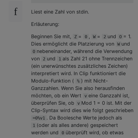
Liest eine Zahl von stdin.
Erläuterung:
Beginnen Sie mit,
=
,
=
und
= 1.
Z
0
W
2
O
Dies ermöglicht die Platzierung von
und
W
nebeneinander, während die Verwendung
O
von
und
als Zahl 21 ohne Trennzeichen
2
1
(ein unerwünschtes zusätzliches Zeichen)
interpretiert wird. In Clip funktioniert die
Modulo-Funktion (
) mit Nicht-
%
Ganzzahlen. Wenn Sie also herausfinden
möchten, ob ein Wert
eine Ganzzahl ist,
v
überprüfen Sie, ob
Mod 1 = 0 ist. Mit der
v
Clip-Syntax wird dies wie folgt geschrieben
. Da Boolesche Werte jedoch als
=0%v1
(oder als alles andere) gespeichert
1
werden und
überprüft wird, ob etwas
0