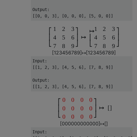
Output:

1
2
3
1
2
3
⎡
⎤
↦
⎤
↦
⎢
⎥
⎢
⎥
4
5
6
4
5
6
⎣
⎦
⎣
⎦
7
8
9
7
8
9
[
1
2
3
4
5
6
7
8
9
]
↦
[
1
2
3
4
5
6
7
8
9
]
Input:

[[1, 2, 3], [4, 5, 6], [7, 8, 9]]

Output:

0
0
0
0
⎡
⎤
↦
[
]
⎢
⎥
0
0
0
0
⎣
⎦
0
0
0
0
[
0
0
0
0
0
0
0
0
0
0
0
0
]
↦
[
]
Input:
