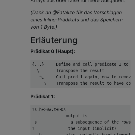
Arrays aus oder false für leere Ausgaben.
(Dank an @Fatalize für das Vorschlagen
eines Inline-Prädikats und das Speichern
von 1 Byte.)
Erläuterung
Prädikat 0 (Haupt):
{...}     Define and call predicate 1 to re
  \       Transpose the result

   ↰₁     Call pred 1 again, now to remove 
Prädikat 1:
?s.h+>0∧.t+>0∧

  .           output is

 s              a subsequence of the rows o
?              the input (implicit)

   h          also, output's head element (