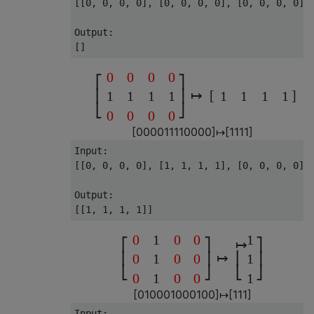
[[0, 0, 0, 0], [0, 0, 0, 0], [0, 0, 0, 0]]

Output:

0
0
0
0
⎡
⎤
↦
[
]
⎢
⎥
1
1
1
1
1
1
1
1
⎣
⎦
0
0
0
0
[
0
0
0
0
1
1
1
1
0
0
0
0
]
↦
[
1
1
1
1
]
Input:

[[0, 0, 0, 0], [1, 1, 1, 1], [0, 0, 0, 0]]

Output:

0
1
0
0
1
⎡
⎤
↦
⎤
↦
⎢
⎥
⎢
⎥
0
1
0
0
1
⎣
⎦
⎣
⎦
0
1
0
0
1
[
0
1
0
0
0
1
0
0
0
1
0
0
]
↦
[
1
1
1
]
Input:
