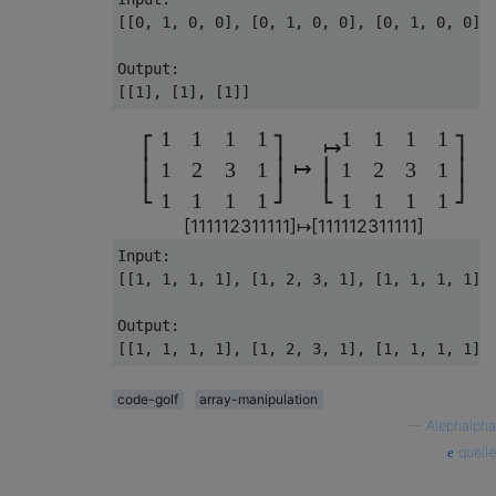
[[0, 1, 0, 0], [0, 1, 0, 0], [0, 1, 0, 0]]

Output:

1
1
1
1
1
1
1
1
⎡
⎤
↦
⎤
↦
⎢
⎥
⎢
⎥
1
2
3
1
1
2
3
1
⎣
⎦
⎣
⎦
1
1
1
1
1
1
1
1
[
1
1
1
1
1
2
3
1
1
1
1
1
]
↦
[
1
1
1
1
1
2
3
1
1
1
1
1
]
Input:

[[1, 1, 1, 1], [1, 2, 3, 1], [1, 1, 1, 1]]

Output:

code-golf
array-manipulation
—
Alephalpha
quelle