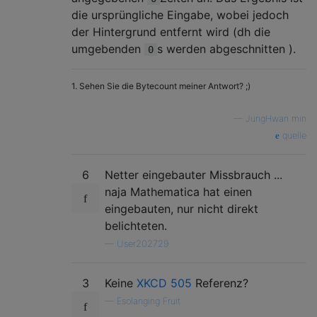
die ursprüngliche Eingabe, wobei jedoch
der Hintergrund entfernt wird (dh die
umgebenden
s werden abgeschnitten ).
0
1. Sehen Sie die Bytecount meiner Antwort? ;)
—
JungHwan min
quelle
6
Netter eingebauter Missbrauch ...
naja Mathematica hat einen
eingebauten, nur nicht direkt
belichteten.
—
User202729
3
Keine
XKCD 505
Referenz?
—
Esolanging Fruit