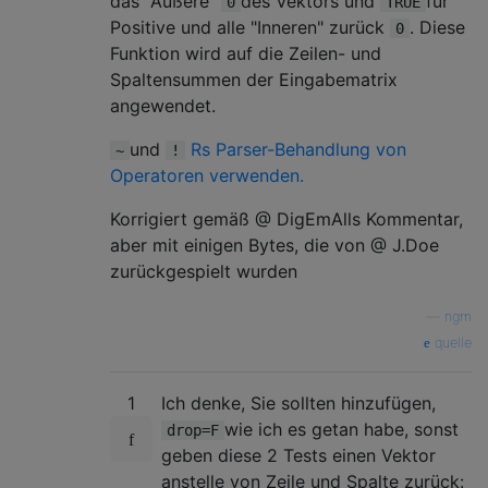
das "Äußere"
des Vektors und
für
0
TRUE
Positive und alle "Inneren" zurück
. Diese
0
Funktion wird auf die Zeilen- und
Spaltensummen der Eingabematrix
angewendet.
und
Rs Parser-Behandlung von
~
!
Operatoren verwenden.
Korrigiert gemäß @ DigEmAlls Kommentar,
aber mit einigen Bytes, die von @ J.Doe
zurückgespielt wurden
—
ngm
quelle
1
Ich denke, Sie sollten hinzufügen,
wie ich es getan habe, sonst
drop=F
geben diese 2 Tests einen Vektor
anstelle von Zeile und Spalte zurück: