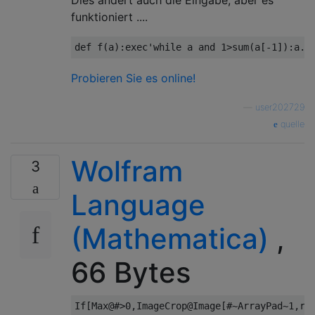
Dies ändert auch die Eingabe, aber es
funktioniert ....
def
 f
(
a
):
exec
'while a and 1>sum(a[-1]):a.p
Probieren Sie es online!
—
user202729
quelle
Wolfram
3
Language
(Mathematica)
,
66 Bytes