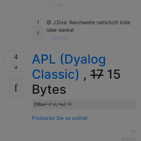
—
J.Doe
1
@ J.Doe: Reichweite natürlich! tolle
idee danke!
—
digEmAll
APL (Dyalog
4
Classic)
,
17
15
Bytes
{⍉⌽⍵⌿⍨∨
\∨
/×⍵}⍣
4
Probieren Sie es online!
—
ngn
quelle