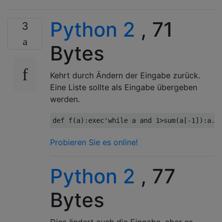
Python 2
, 71
3
Bytes
Kehrt durch Ändern der Eingabe zurück.
Eine Liste sollte als Eingabe übergeben
werden.
def
 f
(
a
):
exec
'while a and 1>sum(a[-1]):a.p
Probieren Sie es online!
Python 2
, 77
Bytes