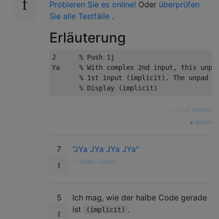
Probieren Sie es online!
Oder
überprüfen
Sie alle Testfälle
.
Erläuterung
J      % Push 1j

Ya     % With complex 2nd input, this unpad
       % 1st input (implicit). The unpad va
—
Luis Mendo
quelle
7
"JYa JYa JYa JYa"
—
Brain Guider
5
Ich mag, wie der halbe Code gerade
ist
.
(implicit)