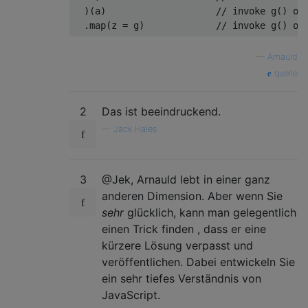
)(
a
)
// invoke g() on
.
map
(
z 
=
 g
)
// invoke g() on
—
Arnauld
quelle
2
Das ist beeindruckend.
—
Jack Hales
3
@Jek, Arnauld lebt in einer ganz
anderen Dimension. Aber wenn Sie
sehr
glücklich, kann man gelegentlich
einen Trick finden , dass er eine
kürzere Lösung verpasst und
veröffentlichen. Dabei entwickeln Sie
ein sehr tiefes Verständnis von
JavaScript.