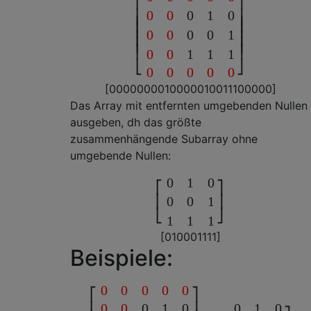
⎡
⎤
0
0
0
1
0
⎢
⎥
⎢
⎥
⎢
⎥
0
0
0
0
1
⎢
⎥
⎢
⎥
⎢
⎥
0
0
1
1
1
⎣
⎦
0
0
0
0
0
[
0
0
0
0
0
0
0
0
1
0
0
0
0
0
1
0
0
1
1
1
0
0
0
0
0
]
Das Array mit entfernten umgebenden Nullen
ausgeben, dh das größte
zusammenhängende Subarray ohne
umgebende Nullen:
0
1
0
⎡
⎤
⎢
⎥
0
0
1
⎣
⎦
1
1
1
[
0
1
0
0
0
1
1
1
1
]
Beispiele:
0
0
0
0
0
⎡
⎤
0
0
0
1
0
0
1
0
⎢
⎥