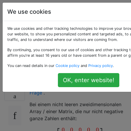
Programmierrätsel
Tags
We use cookies
Account
& Code Golf
We use cookies and other tracking technologies to improve your bro
Entferne umgebende
our website, to show you personalized content and targeted ads, to 
traffic, and to understand where our visitors are coming from.
Nullen eines 2d
By continuing, you consent to our use of cookies and other tracking 
affirm you're at least 16 years old or have consent from a parent or g
Arrays
You can read details in our
Cookie policy
and
Privacy policy
.
OK, enter website!
Dies ist eine zweidimensionale Version
dieser
40
Frage
.
Bei einem nicht leeren zweidimensionalen
Array / einer Matrix, die nur nicht negative
ganze Zahlen enthält:
0
0
0
0
0