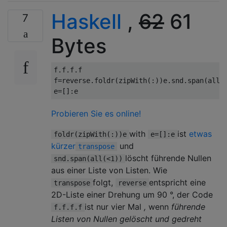
Haskell
,
62
61
7
Bytes
f
.
f
.
f
.
f

f
=
reverse
.
foldr
(
zipWith
(:))
e
.
snd
.
span
(
all
(
e
=[]:
e
Probieren Sie es online!
with
ist
etwas
foldr(zipWith(:))e
e=[]:e
kürzer
und
transpose
löscht führende Nullen
snd.span(all(<1))
aus einer Liste von Listen. Wie
folgt,
entspricht eine
transpose
reverse
2D-Liste einer Drehung um 90 °, der Code
ist nur vier Mal
,
wenn
führende
f.f.f.f
Listen von Nullen gelöscht und gedreht