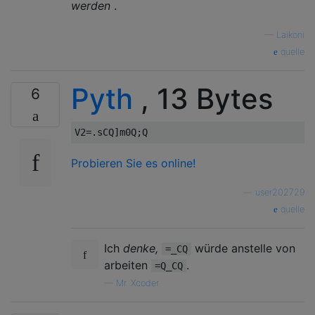
werden
.
—
Laikoni
quelle
Pyth
, 13 Bytes
6
Probieren Sie es online!
—
user202729
quelle
Ich
denke,
würde anstelle von
=_CQ
arbeiten
.
=Q_CQ
—
Mr. Xcoder