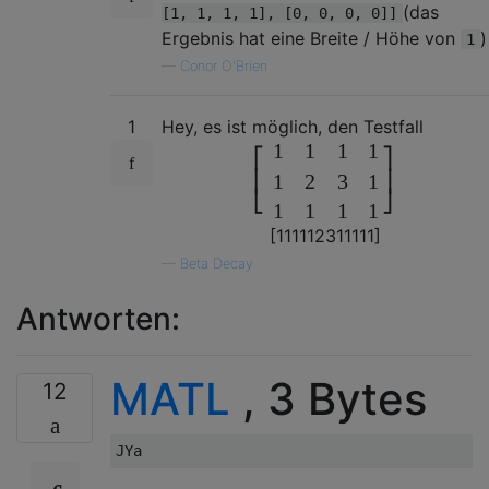
(das
[1, 1, 1, 1], [0, 0, 0, 0]]
Ergebnis hat eine Breite / Höhe von
)
1
—
Conor O'Brien
1
Hey, es ist möglich, den Testfall
1
1
1
1
⎡
⎤
⎢
⎥
1
2
3
1
⎣
⎦
1
1
1
1
[
1
1
1
1
1
2
3
1
1
1
1
1
]
—
Beta Decay
Antworten:
MATL
, 3 Bytes
12