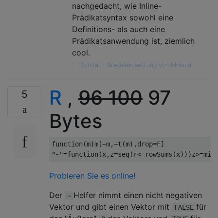
nachgedacht, wie Inline-
Prädikatsyntax sowohl eine
Definitions- als auch eine
Prädikatsanwendung ist, ziemlich
cool.
—
Sundar - Wiedereinsetzung von Monica
R
,
96 100
97
5
Bytes
function
(
m
)
m
[~
m
,~
t
(
m
),
drop
=
F
]
"~"
=
function
(
x
,
z
=
seq
(
r
<-
rowSums
(
x
)))
z
>=
min
Probieren Sie es online!
Der
Helfer nimmt einen nicht negativen
~
Vektor und gibt einen Vektor mit
für
FALSE