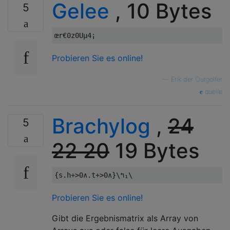
Gelee
, 10 Bytes
5
Probieren Sie es online!
—
Erik der Outgolfer
quelle
Brachylog
,
24
5
22
20
19 Bytes
Probieren Sie es online!
Gibt die Ergebnismatrix als Array von