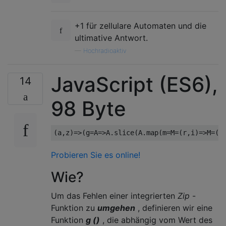
+1 für zellulare Automaten und die
ultimative Antwort.
—
Hochradioaktiv
JavaScript (ES6),
14
98 Byte
(
a
,
z
)=>(
g
=
A
=>
A
.
slice
(
A
.
map
(
m
=
M
=(
r
,
i
)=>
M
=(
z
Probieren Sie es online!
Wie?
Um das Fehlen einer integrierten
Zip
-
Funktion zu
umgehen
, definieren wir eine
Funktion
g ()
, die abhängig vom Wert des