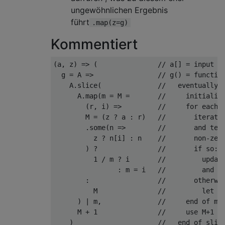
ungewöhnlichen Ergebnis
führt
.map(z=g)
Kommentiert
(
a
,
 z
)
=>
(
// a[] = input m
  g 
=
 A 
=>
// g() = functio
    A
.
slice
(
//   eventually 
      A
.
map
(
m 
=
 M 
=
//     initializ
(
r
,
 i
)
=>
//     for each 
        M 
=
(
z 
?
 a 
:
 r
)
//       iterate
.
some
(
n 
=>
//       and tes
          z 
?
 n
[
i
]
:
 n    
//       non-zer
)
?
//       if so:
1
/
 m 
?
 i       
//         updat
:
 m 
=
 i   
//         and m
:
//       otherwi
          M               
//         let M
)
|
 m
,
//     end of ma
      M 
+
1
//     use M+1 a
)
//   end of slic