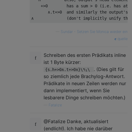
    +>0        has a sum > 0 (i.e. has at l
       ∧.t+>0  and similarly the output's t
—
Sundar - Setzen Sie Monica wieder ein
quelle
Schreiben des ersten Prädikats inline
ist 1 Byte kürzer:
. (Dies gilt für
{s.h+>0∧.t+>0∧}\↰₁\
so ziemlich jede Brachylog-Antwort.
Prädikate in neuen Zeilen werden nur
dann implementiert, wenn Sie
lesbarere Dinge schreiben möchten.)
—
Fatalize
@Fatalize Danke, aktualisiert
(endlich!). Ich habe nie darüber