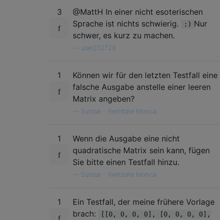
3
@MattH In einer nicht esoterischen
Sprache ist nichts schwierig.
Nur
:)
schwer, es kurz zu machen.
—
user202729
1
Können wir für den letzten Testfall eine
falsche Ausgabe anstelle einer leeren
Matrix angeben?
—
Sundar - Reinstate Monica
1
Wenn die Ausgabe eine nicht
quadratische Matrix sein kann, fügen
Sie bitte einen Testfall hinzu.
—
Sundar - Reinstate Monica
1
Ein Testfall, der meine frühere Vorlage
brach:
[[0, 0, 0, 0], [0, 0, 0, 0],