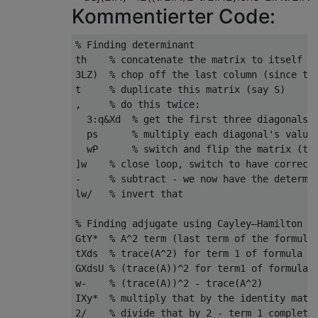
Kommentierter Code:
% Finding determinant

th    % concatenate the matrix to itself si
3LZ)  % chop off the last column (since the
t     % duplicate this matrix (say S)

,     % do this twice:

  3:q&Xd  % get the first three diagonals o
  ps      % multiply each diagonal's values
  wP      % switch and flip the matrix (to 
]w    % close loop, switch to have correct 
-     % subtract - we now have the determin
lw/   % invert that

% Finding adjugate using Cayley–Hamilton fo
GtY*  % A^2 term (last term of the formula)
tXds  % trace(A^2) for term 1 of formula

GXdsU % (trace(A))^2 for term1 of formula

w-    % (trace(A))^2 - trace(A^2)

IXy*  % multiply that by the identity matri
2/    % divide that by 2 - term 1 complete
