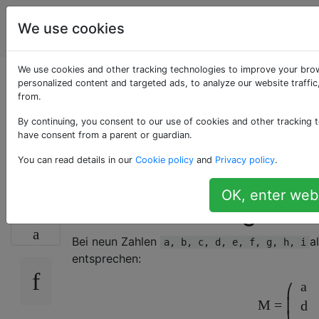
Programmierrätsel
Tags
We use cookies
Account
& Code Golf
We use cookies and other tracking technologies to improve your bro
Finden Sie die
personalized content and targeted ads, to analyze our website traffi
from.
Umkehrung einer 3 x
By continuing, you consent to our use of cookies and other tracking t
have consent from a parent or guardian.
3-Matrix
You can read details in our
Cookie policy
and
Privacy policy
.
OK, enter webs
Herausforderung
22
Bei neun Zahlen
a
a, b, c, d, e, f, g, h, i
entsprechen:
a
⎛
M
=
⎜
d