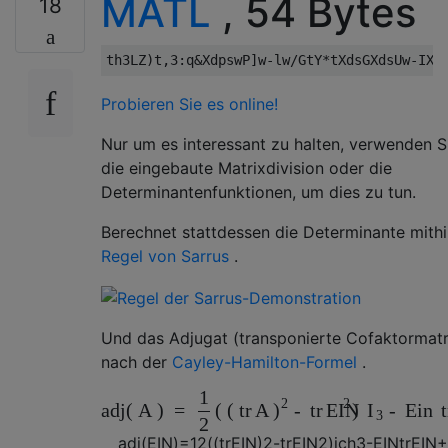
MATL
, 54 Bytes
18
Probieren Sie es online!
Nur um es interessant zu halten, verwenden S
die eingebaute Matrixdivision oder die
Determinantenfunktionen, um dies zu tun.
Berechnet stattdessen die Determinante mithi
Regel von Sarrus
.
Und das Adjugat (transponierte Cofaktormatr
nach der
Cayley-Hamilton-Formel
.
1
2
2
adj
(
A
)
=
(
(
tr
A
-
tr
)
-
Ein
t
)
EIN
I
3
2
adj
(
EIN
)
=
1
2
(
(
tr
EIN
)
2
-
tr
EIN
2
)
ich
3
-
EIN
tr
EIN
+