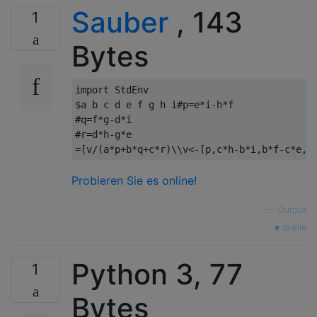
Sauber
, 143
1
Bytes
import StdEnv

$a b c d e f g h i#p=e*i-h*f

#q=f*g-d*i

#r=d*h-g*e

Probieren Sie es online!
—
Οurous
quelle
Python 3, 77
1
Bytes