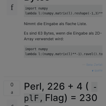
import
lambda
 l
:(
numpy
.
matrix
(
l
).
reshape
(-
1
,
3
)**-
Nimmt die Eingabe als flache Liste.
Es sind 63 Bytes, wenn die Eingabe als 2D-
Array verwendet wird:
import
lambda
 l
:(
numpy
.
matrix
(
l
)**-
1
).
ravel
().
tol
—
Beta-Zerfall
quelle
Perl, 226 + 4 (
0
-
Flag) = 230
plF,