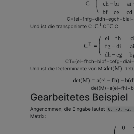
C
=
⎜
c
h
−
b
i
a
i
⎝
b
f
−
c
e
c
d
C
=
(
e
i
−
f
h
f
g
−
d
i
d
h
−
e
g
c
h
−
b
i
a
i
−
T
C
C
Und
ist die transponierte
C
:
C
T
C
e
i
−
f
h
c
⎛
T
=
C
⎜
f
g
−
d
i
a
⎝
d
h
−
e
g
b
C
T
=
(
e
i
−
f
h
c
h
−
b
i
b
f
−
c
e
f
g
−
d
i
a
i
det
(
M
)
Und
ist die Determinante von
M
:
det
(
det
(
M
)
=
a
(
e
i
−
f
h
)
−
b
(
d
det
(
M
)
=
a
(
e
i
−
f
h
)
−
b
Gearbeitetes Beispiel
Angenommen, die Eingabe lautet
0, -3, -2,
Matrix:
0
⎛