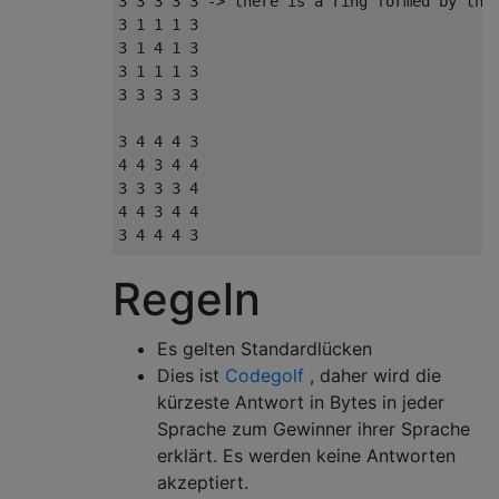
3 3 3 3 3 -> there is a ring formed by the 
3 1 1 1 3

3 1 4 1 3

3 1 1 1 3

3 3 3 3 3

3 4 4 4 3

4 4 3 4 4

3 3 3 3 4

4 4 3 4 4

3 4 4 4 3

Regeln
1  2  3  4  5

6  7  8  9  10

11 12 13 14 15

Es gelten Standardlücken
16 17 18 19 20

Dies ist
Codegolf
, daher wird die
kürzeste Antwort in Bytes in jeder
Sprache zum Gewinner ihrer Sprache
erklärt. Es werden keine Antworten
akzeptiert.