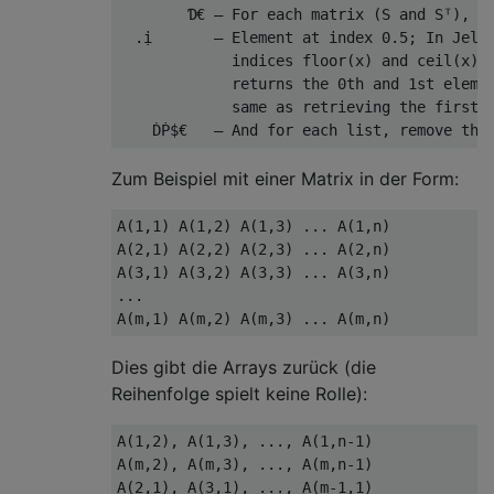
        Ɗ€ – For each matrix (S and Sᵀ), Ap
  .ị       – Element at index 0.5; In Jelly
             indices floor(x) and ceil(x) f
             returns the 0th and 1st elemen
             same as retrieving the first a
Zum Beispiel mit einer Matrix in der Form:
A(1,1) A(1,2) A(1,3) ... A(1,n)

A(2,1) A(2,2) A(2,3) ... A(2,n)

A(3,1) A(3,2) A(3,3) ... A(3,n)

...

Dies gibt die Arrays zurück (die
Reihenfolge spielt keine Rolle):
A(1,2), A(1,3), ..., A(1,n-1)

A(m,2), A(m,3), ..., A(m,n-1)

A(2,1), A(3,1), ..., A(m-1,1)
