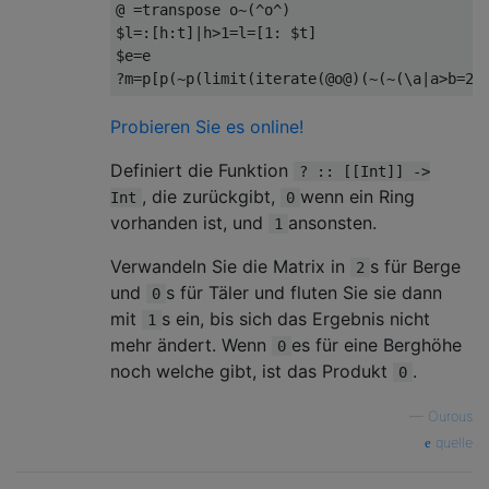
@ =transpose o~(^o^)

$l=:[h:t]|h>1=l=[1: $t]

$e=e

Probieren Sie es online!
Definiert die Funktion
? :: [[Int]] ->
, die zurückgibt,
wenn ein Ring
Int
0
vorhanden ist, und
ansonsten.
1
Verwandeln Sie die Matrix in
s für Berge
2
und
s für Täler und fluten Sie sie dann
0
mit
s ein, bis sich das Ergebnis nicht
1
mehr ändert. Wenn
es für eine Berghöhe
0
noch welche gibt, ist das Produkt
.
0
—
Οurous
quelle