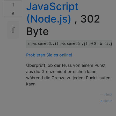
JavaScript
1
(Node.js)
, 302
Byte
a
=>
a
.
some
((
b
,
i
)=>
b
.
some
((
n
,
j
)=>(
Q
=(
W
=(
i
,
j
,
Probieren Sie es online!
Überprüft, ob der Fluss von einem Punkt
aus die Grenze nicht erreichen kann,
während die Grenze zu jedem Punkt laufen
kann
—
l4m2
quelle