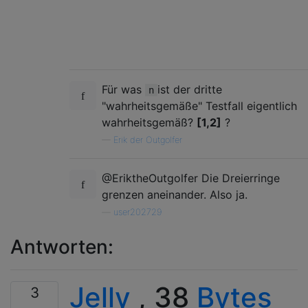
Für was
ist der dritte
n
"wahrheitsgemäße" Testfall eigentlich
wahrheitsgemäß?
[1,2]
?
—
Erik der Outgolfer
@EriktheOutgolfer Die Dreierringe
grenzen aneinander. Also ja.
—
user202729
Antworten:
Jelly
, 38
Bytes
3