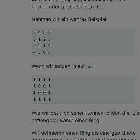
kleiner oder gleich sind zu
.
n
Nehmen wir ein wahres Beispiel:
3 4 5 3

3 1 2 3

4 2 1 3

Wenn wir setzen
auf
:
n
2
1 1 1 1

1 0 0 1

1 0 0 1

Wie wir deutlich sehen können, bilden die
s
1
entlang der Kante einen Ring.
Wir definieren einen Ring als eine geordnete