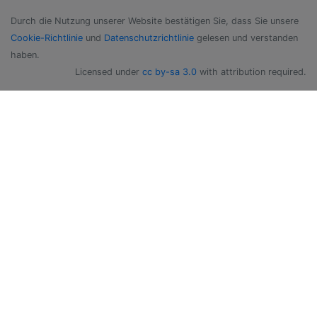
Durch die Nutzung unserer Website bestätigen Sie, dass Sie unsere
Cookie-Richtlinie
und
Datenschutzrichtlinie
gelesen und verstanden
haben.
Licensed under
cc by-sa 3.0
with attribution required.