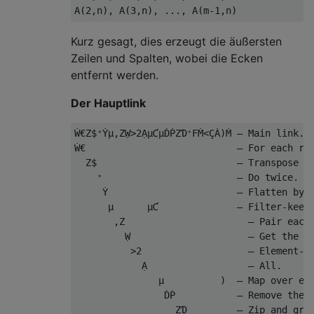
Kurz gesagt, dies erzeugt die äußersten
Zeilen und Spalten, wobei die Ecken
entfernt werden.
Der Hauptlink
Ẇ€Z$⁺Ẏµ,ZẈ>2ẠµƇµḊṖZƊ⁺FṀ<ÇȦ)Ṁ – Main link. L
Ẇ€                           – For each row
  Z$                         – Transpose an
    ⁺                        – Do twice. So
     Ẏ                       – Flatten by 1
      µ      µƇ              – Filter-keep 
       ,Z                      – Pair each 
         Ẉ                     – Get the le
          >2                   – Element-wi
            Ạ                  – All.

               µ          )  – Map over eac
                ḊṖ           – Remove the f
                  ZƊ         – Zip and grou