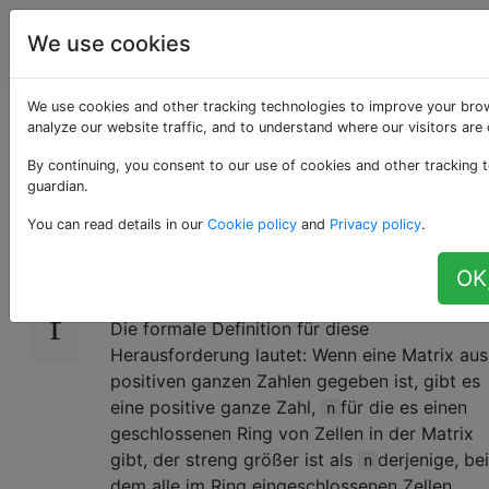
Programmierrätsel
Tags
We use cookies
Account
& Code Golf
We use cookies and other tracking technologies to improve your bro
Gibt es Bergringe?
analyze our website traffic, and to understand where our visitors are
By continuing, you consent to our use of cookies and other tracking t
guardian.
Herausforderung
14
You can read details in our
Cookie policy
and
Privacy policy
.
Bestimmen Sie anhand einer Matrix positiver
OK,
Ganzzahlen, ob es "Ringe" von Bergen gibt.
Die formale Definition für diese
Herausforderung lautet: Wenn eine Matrix aus
positiven ganzen Zahlen gegeben ist, gibt es
eine positive ganze Zahl,
für die es einen
n
geschlossenen Ring von Zellen in der Matrix
gibt, der streng größer ist als
derjenige, bei
n
dem alle im Ring eingeschlossenen Zellen