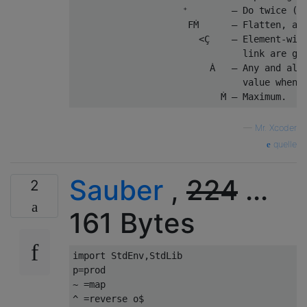
                    ⁺        – Do twice (ge
                     FṀ      – Flatten, and
                       <Ç    – Element-wise
                               link are gre
                         Ȧ   – Any and all.
                               value when f
—
Mr. Xcoder
quelle
Sauber
,
224
...
2
161 Bytes
import StdEnv,StdLib

p=prod

~ =map

^ =reverse o$
