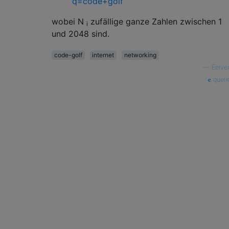
q=code+golf
wobei N
zufällige ganze Zahlen zwischen 1
i
und 2048 sind.
code-golf
internet
networking
—
Eelve
quell