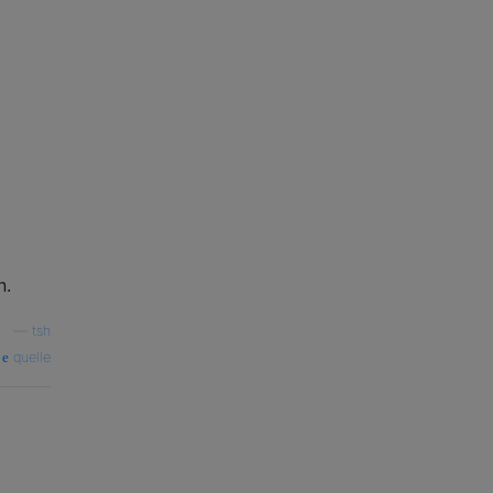
n.
—
tsh
quelle