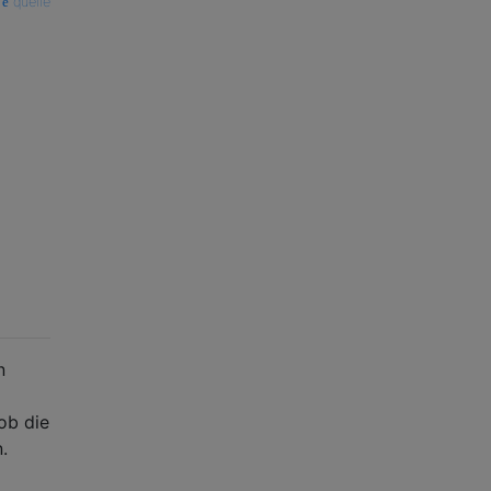
quelle
n
ob die
.