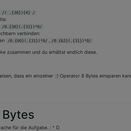
n
/( .{30}){4} /
lte:
n
/0.{30}(.{31})*0/
achbarn verbinden:
men
,
/0.{60}(.{31})*0/
/0.{62}(.{31})*0/
cke zusammen und du erhältst endlich diese.
isen, dass ein einzelner
Operator 8 Bytes einsparen kan
!
 Bytes
prache für die Aufgabe. : ^ D