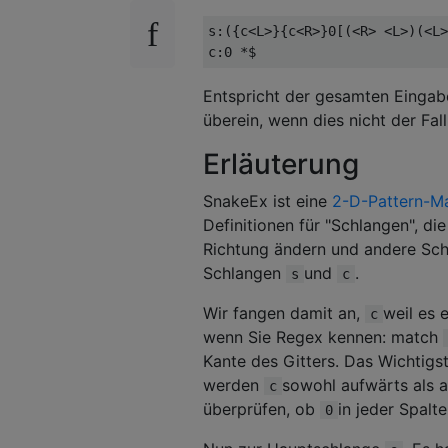
s:({c<L>}{c<R>}0[(<R> <L>)(<L>
Entspricht der gesamten Eingabe
überein, wenn dies nicht der Fall
Erläuterung
SnakeEx ist eine
2-D-Pattern-M
Definitionen für "Schlangen", d
Richtung ändern und andere Sch
Schlangen
und
.
s
c
Wir fangen damit an,
weil es e
c
wenn Sie Regex kennen: match
Kante des Gitters. Das Wichtigs
werden
sowohl aufwärts als 
c
überprüfen, ob
in jeder Spalte
0