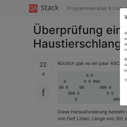
Programmierrätsel & Code 
Überprüfung eine
W
Haustierschlang
e
a
c
B
Kürzlich gab es ein paar ASCII 
22
t
p
            0 0               

Y
  0        0 0 000            

00 0     00       000 0      0

    000 0            0 0   00 

Diese Herausforderung besteht d
von fünf Linien, Länge von 30) 