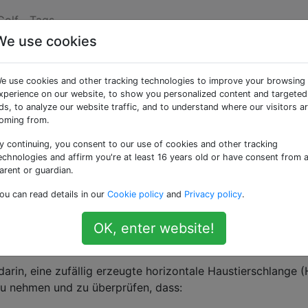
Golf
Tags
We use cookies
r horizontalen ASCII-
e use cookies and other tracking technologies to improve your browsing
e
xperience on our website, to show you personalized content and targeted
ds, to analyze our website traffic, and to understand where our visitors a
oming from.
y continuing, you consent to our use of cookies and other tracking
Pet Snake Challenges (zB
hier
)
echnologies and affirm you're at least 16 years old or have consent from 
arent or guardian.
ou can read details in our
Cookie policy
and
Privacy policy
.
OK, enter website!
arin, eine zufällig erzeugte horizontale Haustierschlange 
zu nehmen und zu überprüfen, dass: