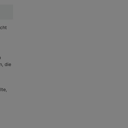
icht
n
, die
i
lte,