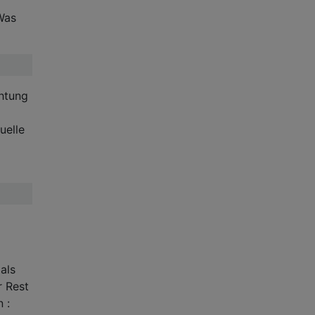
 Was
chtung
uelle
als
r Rest
 :