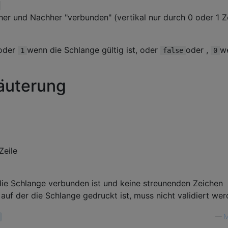
her und Nachher "verbunden" (vertikal nur durch 0 oder 1 Z
oder
wenn die Schlange gültig ist, oder
oder ,
w
1
false
0
läuterung
Zeile
die Schlange verbunden ist und keine streunenden Zeichen
auf der die Schlange gedruckt ist, muss nicht validiert wer
—
M