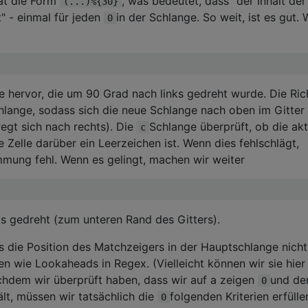
hat die Form
, was bedeutet, dass "der Inhalt der
(...)%{30}
 - einmal für jeden
in der Schlange. So weit, ist es gut.
0
e hervor, die um 90 Grad nach links gedreht wurde. Die Ri
hlange, sodass sich die neue Schlange nach oben im Gitter
gt sich nach rechts). Die
Schlange überprüft, ob die akt
c
 Zelle darüber ein Leerzeichen ist. Wenn dies fehlschlägt,
mmung fehl. Wenn es gelingt, machen wir weiter
ts gedreht (zum unteren Rand des Gitters).
 die Position des Matchzeigers in der Hauptschlange nicht
hen wie Lookaheads in Regex. (Vielleicht können wir sie hier 
hdem wir überprüft haben, dass wir auf a zeigen
und de
0
lt, müssen wir tatsächlich die
folgenden Kriterien erfüllen
0