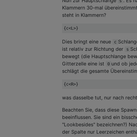
Nun zur Hauptschlange
. Es 
s
Klammern 30-mal übereinstimmt"
steht in Klammern?
Dies bringt eine neue
Schlang
c
ist relativ zur Richtung der
Sc
s
bewegt (die Hauptschlange bewe
Gitterzelle eine ist
und ob jede
0
schlägt die gesamte Übereinsti
was dasselbe tut, nur nach rech
Beachten Sie, dass diese Spawns
beeinflussen. Sie sind ein bissc
"Lookbesides" bezeichnen?) Nac
der Spalte nur Leerzeichen enthä