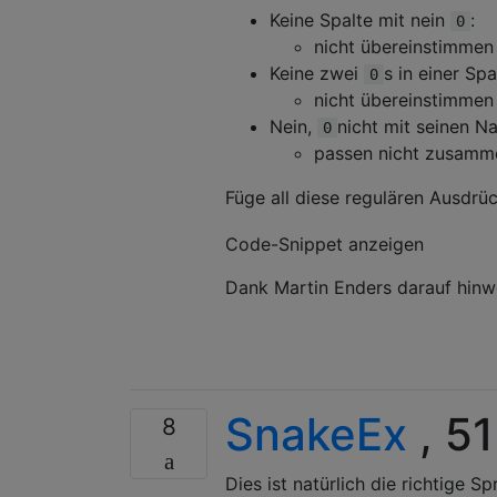
Keine Spalte mit nein
:
0
nicht übereinstimme
Keine zwei
s in einer Spa
0
nicht übereinstimme
Nein,
nicht mit seinen N
0
passen nicht zusam
Füge all diese regulären Ausdrü
Code-Snippet anzeigen
Dank Martin Enders darauf hinwe
SnakeEx
, 51
8
Dies ist natürlich die richtige S