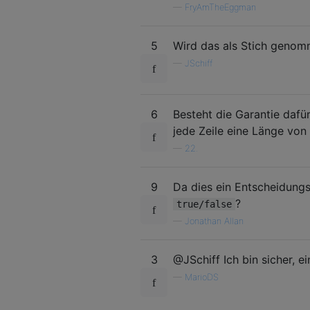
—
FryAmTheEggman
5
Wird das als Stich genom
—
JSchiff
6
Besteht die Garantie dafü
jede Zeile eine Länge von
—
22.
9
Da dies ein Entscheidung
?
true/false
—
Jonathan Allan
3
@JSchiff Ich bin sicher, e
—
MarioDS