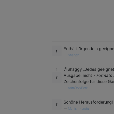
Enthält "irgendein geeign
—
Shaggy
1
@Shaggy „Jedes geeignete
Ausgabe, nicht -
Formats
.
Zeichenfolge für diese G
—
AdmBorkBork
Schöne Herausforderung!
—
Manish Kundu