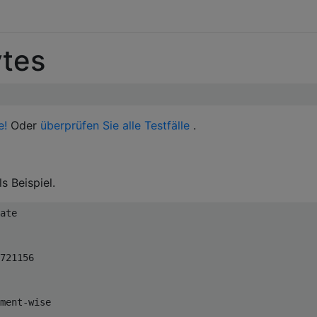
ytes
e!
Oder
überprüfen Sie alle Testfälle
.
ls Beispiel.
ate

721156

ment-wise
