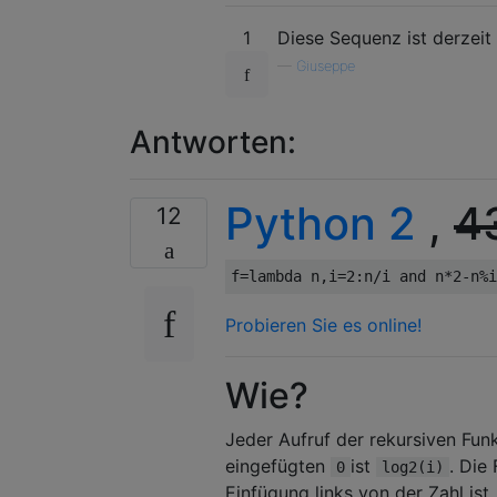
1
Diese Sequenz ist derzei
—
Giuseppe
Antworten:
Python 2
,
4
12
f
=
lambda
 n
,
i
=
2
:
n
/
i 
and
 n
*
2
-
n
%
i
Probieren Sie es online!
Wie?
Jeder Aufruf der rekursiven Fun
eingefügten
ist
. Die
0
log2(i)
Einfügung links von der Zahl is