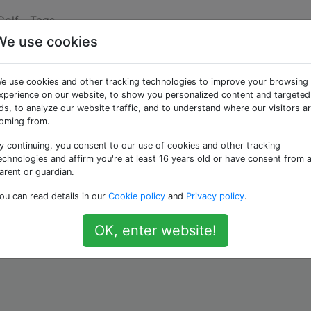
Golf
Tags
We use cookies
nzzahlige Summen
e use cookies and other tracking technologies to improve your browsing
xperience on our website, to show you personalized content and targeted
ds, to analyze our website traffic, and to understand where our visitors a
rch Einfügen von a zwischen zwei Bits in ihrer binären
oming from.
. Dies bedeutet, dass eine
-Bit-Zahl
Verdünnungen
n
n-1
y continuing, you consent to our use of cookies and other tracking
e verschieden sind.
echnologies and affirm you're at least 16 years old or have consent from 
arent or guardian.
in binärer Form) die Verdünnungen
1100
ou can read details in our
Cookie policy
and
Privacy policy
.
OK, enter website!