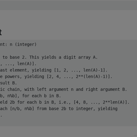
t
nt: n (integer)

 to base 2. This yields a digit array A.

, ..., len(A)].

ast element, yielding [1, 2, ..., len(A)-1].

e powers, yielding [2, 4, ..., 2**(len(A)-1)].

sult B.

ic chain, with left argument n and right argument B.

b, n%b], for each b in B.

eld 2b for each b in B, i.e., [4, 8, ..., 2**len(A)].

ach [n/b, n%b] from base 2b to integer, yielding

.
