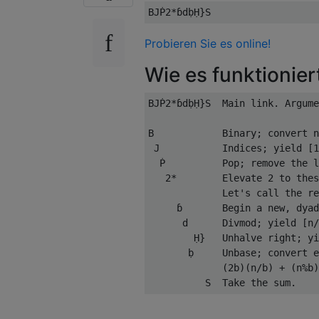
Probieren Sie es online!
Wie es funktionier
BJṖ2*ɓdḅḤ}S  Main link. Argume
B            Binary; convert n
 J           Indices; yield [1
  Ṗ          Pop; remove the l
   2*        Elevate 2 to thes
             Let's call the re
     ɓ       Begin a new, dyad
      d      Divmod; yield [n/
        Ḥ}   Unhalve right; yi
       ḅ     Unbase; convert e
             (2b)(n/b) + (n%b)