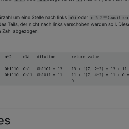
rzahl um eine Stelle nach links
oder
n%i
n % 2**(position
es Teils, der nicht nach links verschoben werden soll. Dies
n Zahl abgezogen.
  n
*
2
     n
%
i   dilution       
return
 value

0b1110
0b1
0b1101
=
13
13
+
 f
(
7
,
2
*
2
)
=
13
+
11
0b1110
0b11
0b1011
=
11
11
+
 f
(
7
,
4
*
2
)
=
11
+
0
=
                               
0
es