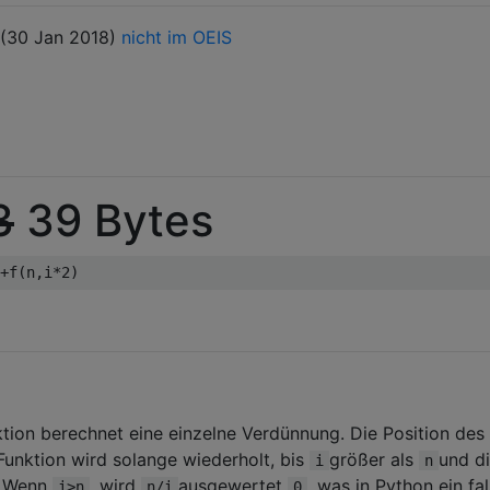
t (30 Jan 2018)
nicht im OEIS
3
39 Bytes
+
f
(
n
,
i
*
2
)
ktion berechnet eine einzelne Verdünnung. Die Position des
 Funktion wird solange wiederholt, bis
größer als
und d
i
n
t. Wenn
, wird
ausgewertet
, was in Python ein fa
i>n
n/i
0