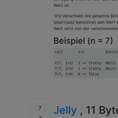
Wert ist.
Verschiebt die gesamte Binä
n*2
berechnet den Wert d
insertion)
Wert wird von der verschobene
Beispiel (n = 7)
call       n
/
i          bin
(
n
)
f
(
7
,
 i
=
2
)
3
=>
 truthy  
0b111
f
(
7
,
 i
=
4
)
1
=>
 truthy  
0b111
f
(
7
,
 i
=
8
)
0
=>
 falsy         
Jelly
, 11 Byt
7