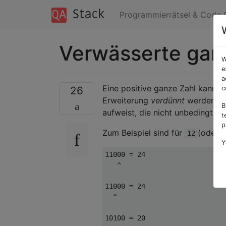
Programmierrätsel & Code 
Verwässerte ga
W
e
a
Eine positive ganze Zahl kann du
26
c
Erweiterung
verdünnt
werden
0
B
aufweist, die nicht unbedingt all
t
p
Zum Beispiel sind für
(oder
12
Y
11000 = 24

   ^

11000 = 24

  ^

10100 = 20
