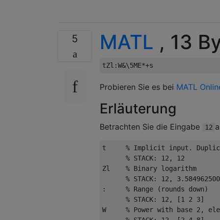
MATL
, 13 B
5
Probieren Sie es bei
MATL Onlin
Erläuterung
Betrachten Sie die Eingabe
a
12
t     % Implicit input. Duplic
      % STACK: 12, 12

Zl    % Binary logarithm

      % STACK: 12, 3.584962500
:     % Range (rounds down)

      % STACK: 12, [1 2 3]

W     % Power with base 2, ele
      % STACK: 12, [2 4 8]
