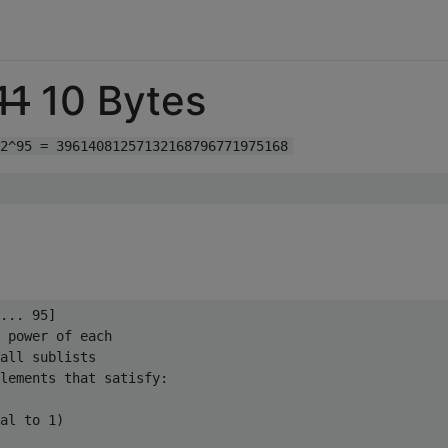
11
10 Bytes
2^95 = 39614081257132168796771975168
... 95]

 power of each

all sublists

lements that satisfy:

al to 1)
