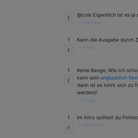
@cole Eigentlich ist es ja
—
RedClover
1
Kann die Ausgabe durch Z
—
H.PWiz
1
Keine Bange; Wie ich scho
kann sein
unglaublich flex
dann ist es lohnt sich zu f
werden)!
—
Shaggy
1
Im Intro solltest du Polni
—
Peter Cordes