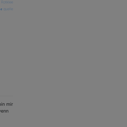
—
Rotklee
quelle
bin mir
wenn