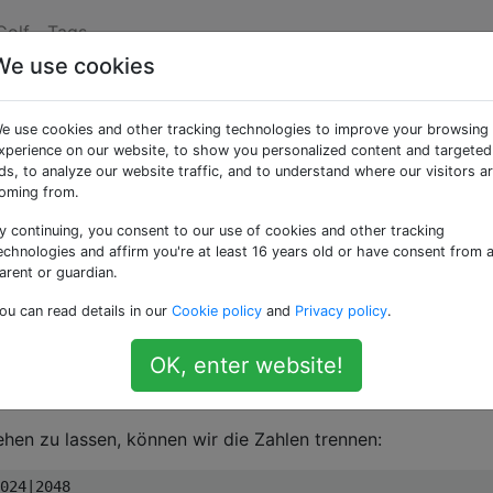
Golf
Tags
We use cookies
sequenz
e use cookies and other tracking technologies to improve your browsing
xperience on our website, to show you personalized content and targeted
ds, to analyze our website traffic, and to understand where our visitors a
erk in Bochnia
* wurde im Jahr 1248 in Betrieb genommen,
oming from.
n, dass es aus der Folge von Exponentiationen gleich 4 Zif
y continuing, you consent to our use of cookies and other tracking
echnologies and affirm you're at least 16 years old or have consent from 
arent or guardian.
Ziffern der Sequenz besteht, können wir es verlängern. Wir
ou can read details in our
Cookie policy
and
Privacy policy
.
n, bis wir unendlich sind. Die Sequenz würde so aussehen
ken
2048
OK, enter website!
hen zu lassen, können wir die Zahlen trennen: