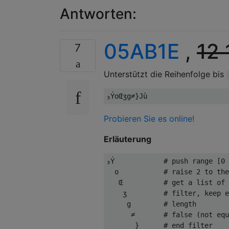
Antworten:
05AB1E
,
12
7
Unterstützt die Reihenfolge bis
Probieren Sie es online!
Erläuterung
₃Ý            # push range [0 
  o           # raise 2 to the
   Œ          # get a list of 
    ʒ         # filter, keep e
     g        # length

      ≠       # false (not equ
       }      # end filter
