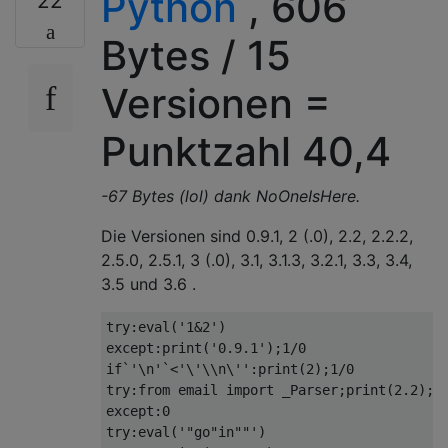
Python
, 606
22
Bytes / 15
Versionen =
Punktzahl 40,4
-67 Bytes (lol) dank NoOneIsHere.
Die Versionen sind 0.9.1, 2 (.0), 2.2, 2.2.2,
2.5.0, 2.5.1, 3 (.0), 3.1, 3.1.3, 3.2.1, 3.3, 3.4,
3.5 und 3.6 .
try
:
eval
(
'1&2'
)
except
:
print
(
'0.9.1'
);
1
/
0
if
`
'\n'
`<
'\'\\n\''
:
print
(
2
);
1
/
0
try
:
from
 email 
import
_Parser
;
print
(
2.2
);
1
except
:
0
try
:
eval
(
'"go"in""'
)