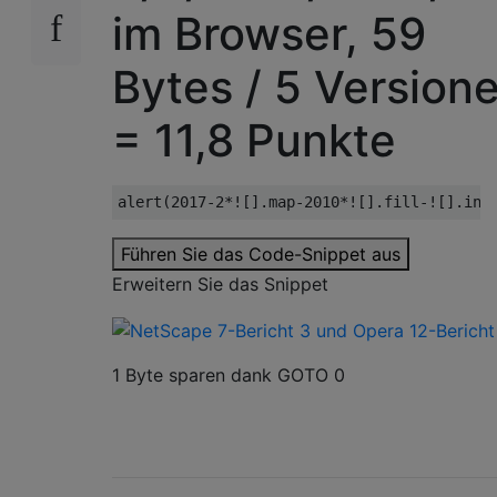
im Browser, 59
Bytes / 5 Version
= 11,8 Punkte
alert
(
2017
-
2
*![].
map
-
2010
*![].
fill
-![].
inc
Führen Sie das Code-Snippet aus
Erweitern Sie das Snippet
1 Byte sparen dank GOTO 0