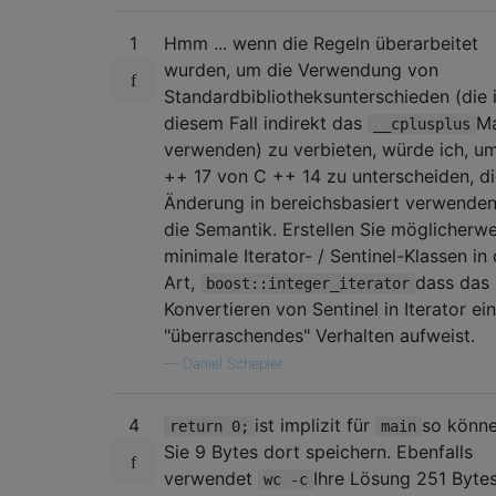
1
Hmm ... wenn die Regeln überarbeitet
wurden, um die Verwendung von
Standardbibliotheksunterschieden (die 
diesem Fall indirekt das
M
__cplusplus
verwenden) zu verbieten, würde ich, u
++ 17 von C ++ 14 zu unterscheiden, d
Änderung in bereichsbasiert verwenden
die Semantik. Erstellen Sie möglicherwe
minimale Iterator- / Sentinel-Klassen in
Art,
dass das
boost::integer_iterator
Konvertieren von Sentinel in Iterator ein
"überraschendes" Verhalten aufweist.
—
Daniel Schepler
4
ist implizit für
so könn
return 0;
main
Sie 9 Bytes dort speichern. Ebenfalls
verwendet
Ihre Lösung 251 Byte
wc -c