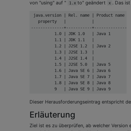
von "using" auf "
to" geändert
. Das is
1.x
x
 java
.
version 
|
Rel
.
 name 
|
Product
 name

   property   
|
|
--------------+-----------+---------------
1.0
|
 JDK 
1.0
|
Java
1
1.1
|
 JDK 
1.1
|
1.2
|
 J2SE 
1.2
|
Java
2
1.3
|
 J2SE 
1.3
|
1.4
|
 J2SE 
1.4
|
1.5
|
 J2SE 
5.0
|
Java
5
1.6
|
Java
 SE 
6
|
Java
6
1.7
|
Java
 SE 
7
|
Java
7
1.8
|
Java
 SE 
8
|
Java
8
9
|
Java
 SE 
9
|
Java
9
Dieser Herausforderungseintrag entspricht der
Erläuterung
Ziel ist es zu überprüfen, ab welcher Version 