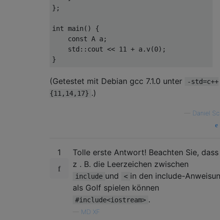
};

int main() {

    const A a;

    std::cout << 11 + a.v(0);

(Getestet mit Debian gcc 7.1.0 unter
-std=c++
.)
{11,14,17}
—
Daniel Sc
1
Tolle erste Antwort! Beachten Sie, dass
z . B. die Leerzeichen zwischen
und
in den include-Anweisu
include
<
als Golf spielen können
.
#include<iostream>
—
MD XF