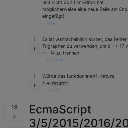
und nicht 252 (Ihr Editor hat
möglicherweise eine neue Zeile am End
eingefügt).
—
NWP
1
Es ist wahrscheinlich kürzer, das Fehle
Trigraphen zu verwenden, um c ++ 17 
++ 14 zu trennen
—
Potato44
1
Würde das funktionieren?
return
=>
*
return*
—
Zacharý
EcmaScript
19
3/5/2015/2016/2