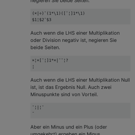
negieren Sie beide Seiten.
(×|÷)¯(1*\1)([¯¦]1*\1)

Auch wenn die LHS einer Multiplikation
oder Division negativ ist, negieren Sie
beide Seiten.
×¦×[¯¦]1*×|¯¯¦?

Auch wenn die LHS einer Multiplikation Null
ist, ist das Ergebnis Null. Auch zwei
Minuspunkte sind von Vorteil.
¯¦|¦¯

Aber ein Minus und ein Plus (oder
umgekehrt) ergeben ein Minus.