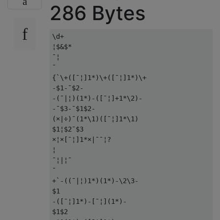
286 Bytes
\d+

¦$&$*

¯¦

¯

{`\+([¯¦]1*)\+([¯¦]1*)\+

-$1-¯$2-

-(¯|¦)(1*)-([¯¦]+1*\2)-

-¯$3-¯$1$2-

(×|÷)¯(1*\1)([¯¦]1*\1)

$1¦$2¯$3

×¦×[¯¦]1*×|¯¯¦?

¦

¯¦|¦¯

¯

+`-((¯|¦)1*)(1*)-\2\3-

$1

-([¯¦]1*)-[¯¦](1*)-

$1$2
