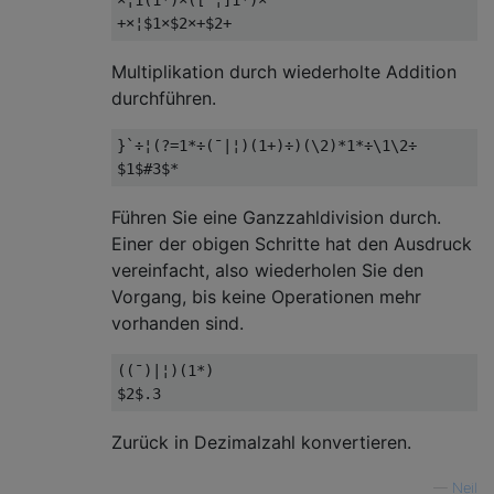
×¦1(1*)×([¯¦]1*)×

Multiplikation durch wiederholte Addition
durchführen.
}`÷¦(?=1*÷(¯|¦)(1+)÷)(\2)*1*÷\1\2÷

Führen Sie eine Ganzzahldivision durch.
Einer der obigen Schritte hat den Ausdruck
vereinfacht, also wiederholen Sie den
Vorgang, bis keine Operationen mehr
vorhanden sind.
((¯)|¦)(1*)

Zurück in Dezimalzahl konvertieren.
—
Neil