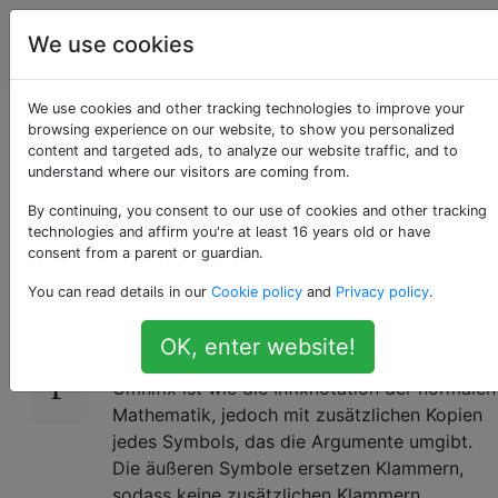
Programmierrätsel
Tags
We use cookies
Account
& Code Golf
We use cookies and other tracking technologies to improve your
Erstellen Sie einen
browsing experience on our website, to show you personalized
content and targeted ads, to analyze our website traffic, and to
understand where our visitors are coming from.
Omnifix-Rechner
By continuing, you consent to our use of cookies and other tracking
technologies and affirm you're at least 16 years old or have
consent from a parent or guardian.
Inspiration.
Inverse.
16
You can read details in our
Cookie policy
and
Privacy policy
.
Bewerten Sie einen bestimmten Omnifix-
Ausdruck.
OK, enter website!
Omnifix ist wie die Infixnotation der normalen
Mathematik, jedoch mit zusätzlichen Kopien
jedes Symbols, das die Argumente umgibt.
Die äußeren Symbole ersetzen Klammern,
sodass keine zusätzlichen Klammern