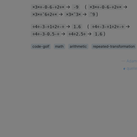
→
(
→
×3×÷-0-6-÷2÷×
-9
×3×÷-0-6-÷2÷×
→
→
)
×3×÷¯6÷2÷×
×3×¯3×
¯9
→
(
→
÷4÷-3-÷1÷2÷-÷
1.6
÷4÷-3-÷1÷2÷-÷
→
→
)
÷4÷-3-0.5-÷
÷4÷2.5÷
1.6
code-golf
math
arithmetic
repeated-transformation
—
Adam
quelle