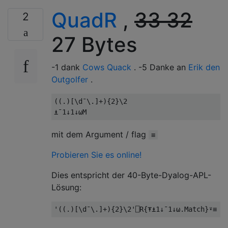
QuadR
,
33
32
2
27 Bytes
-1 dank
Cows Quack
. -5 Danke an
Erik den
Outgolfer
.
((.)[
\d
¯
\.
]+){
2
}
⍎¯
1
↓
1
↓⍵
M
mit dem Argument / flag
≡
Probieren Sie es online!
Dies entspricht der 40-Byte-Dyalog-APL-
Lösung:
'((.)[\d¯\.]+){2}\2'
⎕
R
{⍕⍎
1
↓¯
1
↓⍵.
Match
}⍣≡