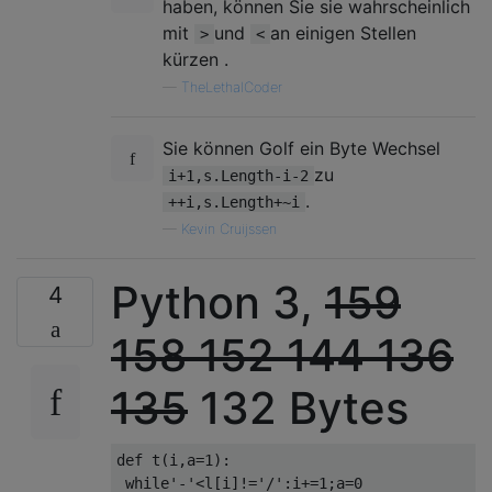
haben, können Sie sie wahrscheinlich
mit
und
an einigen Stellen
>
<
kürzen .
—
TheLethalCoder
Sie können Golf ein Byte Wechsel
zu
i+1,s.Length-i-2
.
++i,s.Length+~i
—
Kevin Cruijssen
Python 3,
159
4
158
152
144
136
135
132 Bytes
def
 t
(
i
,
a
=
1
):
while
'-'
<
l
[
i
]!=
'/'
:
i
+=
1
;
a
=
0