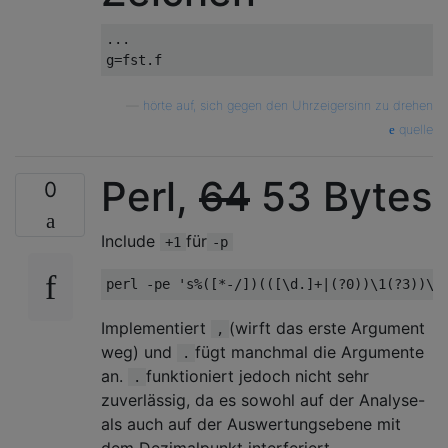
...
g
=
fst
.
f
—
hörte auf, sich gegen den Uhrzeigersinn zu drehen
quelle
Perl,
64
53 Bytes
0
Include
für
+1
-p
Implementiert
(wirft das erste Argument
,
weg) und
fügt manchmal die Argumente
.
an.
funktioniert jedoch nicht sehr
.
zuverlässig, da es sowohl auf der Analyse-
als auch auf der Auswertungsebene mit