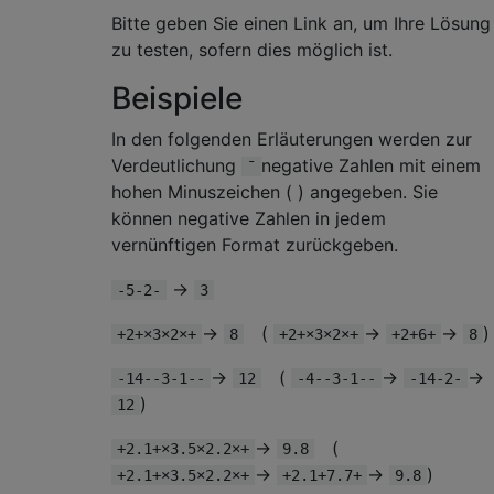
Bitte geben Sie einen Link an, um Ihre Lösung
zu testen, sofern dies möglich ist.
Beispiele
In den folgenden Erläuterungen werden zur
Verdeutlichung
negative Zahlen mit einem
¯
hohen Minuszeichen ( ) angegeben. Sie
können negative Zahlen in jedem
vernünftigen Format zurückgeben.
→
-5-2-
3
→
(
→
→
)
+2+×3×2×+
8
+2+×3×2×+
+2+6+
8
→
(
→
→
-14--3-1--
12
-4--3-1--
-14-2-
)
12
→
(
+2.1+×3.5×2.2×+
9.8
→
→
)
+2.1+×3.5×2.2×+
+2.1+7.7+
9.8