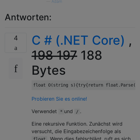
—
Adám
Antworten:
C # (.NET Core)
,
4
198 197
188
Bytes
float
 O
(
string
 s
){
try
{
return
float
.
Parse
(
s
Probieren Sie es online!
Verwendet
und
.
*
/
Eine rekursive Funktion. Zunächst wird
versucht, die Eingabezeichenfolge als
. Wenn dies fehlschlägt, ruft es sich
float