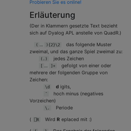
Probieren Sie es online!
Erläuterung
(Der in Klammern gesetzte Text bezieht
sich auf Dyalog APL anstelle von QuadR.)
...
das folgende Muster
(
){2}\2
zweimal, und das ganze Spiel zweimal zu:
jedes Zeichen
(.)
...
gefolgt von einer oder
[
]+
mehrere der folgenden Gruppe von
Zeichen:
d
igits,
\d
hoch minus (negatives
¯
Vorzeichen)
Periode
\.
(
Wird
R
eplaced mit :)
⎕R