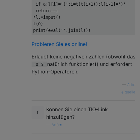
if
 a
:
l
[
i
]=
'('
;
i
=
t
(
t
(
i
+
1
));
l
[
i
-
1
]=
')'
return
-~
*
l
,=
input
()
t
(
0
)
print
(
eval
(
''
.
join
(
l
)))
Probieren Sie es online!
Erlaubt keine negativen Zahlen (obwohl das
natürlich funktioniert) und erfordert
-0-5-
Python-Operatoren.
—
Arfie
quelle
Können Sie einen TIO-Link
hinzufügen?
—
Adám