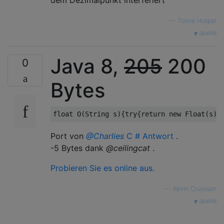
dem Dezimalpunkt interferiert
—
Tonne Hospel
quelle
Java 8,
205
200
0
Bytes
float
 O
(
String
 s
){
try
{
return
new
Float
(
s
);
Port von
@Charlies
C # Antwort
.
-5 Bytes dank
@ceilingcat
.
Probieren Sie es online aus.
—
Kevin Cruijssen
quelle