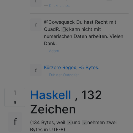
—
Kritixi Lithos
@Cowsquack Du hast Recht mit
QuadR.
kann nicht mit
⎕R
numerischen Daten arbeiten. Vielen
Dank.
—
Adám
Kürzere Regex; -5 Bytes.
—
Erik der Outgolfer
Haskell
, 132
1
Zeichen
(134 Bytes, weil
und
nehmen zwei
×
÷
Bytes in UTF-8)