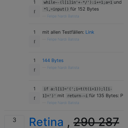
1
und
while~-(l[i]in'+-*/'):i+=1;a=1
für 152 Bytes
*l,=input()
—
Felipe Nardi Batista
1
mit allen Testfällen:
Link
—
Felipe Nardi Batista
1
144 Bytes
—
Felipe Nardi Batista
1
if a:l[i]='(';i=t(t(i+1));l[i-
mit
für 135 Bytes: P
1]=')'
return-~i
—
Felipe Nardi Batista
Retina
,
290
287
3