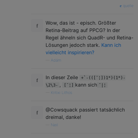
quelle
Wow, das ist - episch. Größter
Retina-Beitrag auf PPCG? In der
Regel ähneln sich QuadR- und Retina-
Lösungen jedoch stark.
Kann ich
vielleicht inspirieren?
—
Adám
In dieser Zeile
+`-(([¯¦])1*)(1*)-
,
kann sich
\2\3-
[¯¦]
¯|¦
—
Kritixi Lithos
@Cowsquack passiert tatsächlich
dreimal, danke!
—
Neil