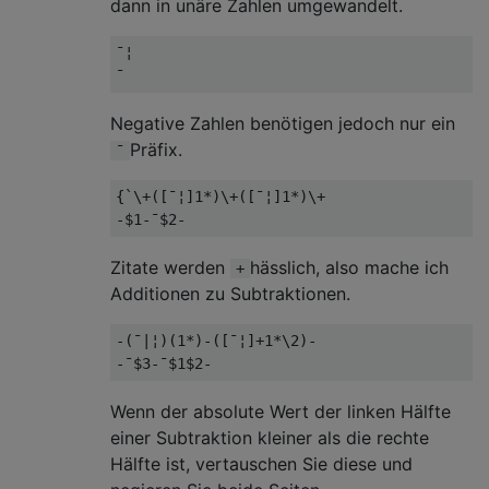
dann in unäre Zahlen umgewandelt.
¯¦

Negative Zahlen benötigen jedoch nur ein
Präfix.
¯
{`\+([¯¦]1*)\+([¯¦]1*)\+

Zitate werden
hässlich, also mache ich
+
Additionen zu Subtraktionen.
-(¯|¦)(1*)-([¯¦]+1*\2)-

Wenn der absolute Wert der linken Hälfte
einer Subtraktion kleiner als die rechte
Hälfte ist, vertauschen Sie diese und