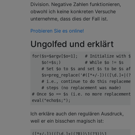
Division. Negative Zahlen funktionieren,
obwohl ich keine konkreten Versuche
unternehme, dass dies der Fall ist.
Probieren Sie es online!
Ungolfed und erklärt
for
(
$s
=
$argv
[
$o
=
1
];
# Initialize with $s
    $o
!=
$s
;)
# While $o != $s
# Set $o to $s and set $s to be $s aft
    $s
=
preg_replace
(
'#([*+/-])(([\d.]+|(?R
# i.e., continue to do this replacemen
# steps (no replacement was made)
# Once $o == $s (i.e. no more replacement 
eval
(
"echo$s;"
);
Ich erkläre auch den regulären Ausdruck,
weil er ein bisschen magisch ist:
([*+/-])(([
\d
.]+|(?
R
))
\1
(?
3
))
\1