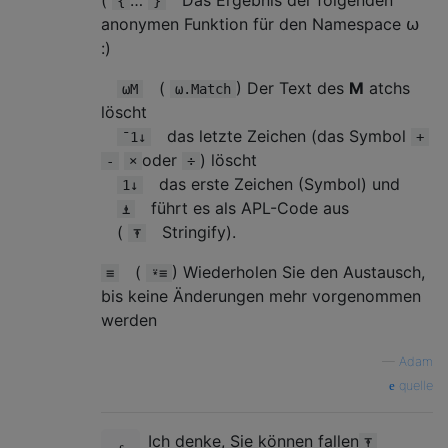
(
…
Das Ergebnis der folgenden
{
}
anonymen Funktion für den Namespace ⍵
:)
(
) Der Text des
M
atchs
⍵M
⍵.Match
löscht
das letzte Zeichen (das Symbol
¯1↓
+
oder
) löscht
-
×
÷
das erste Zeichen (Symbol) und
1↓
führt es als APL-Code aus
⍎
(
Stringify).
⍕
(
) Wiederholen Sie den Austausch,
≡
⍣≡
bis keine Änderungen mehr vorgenommen
werden
—
Adam
quelle
Ich denke, Sie können fallen
⍕