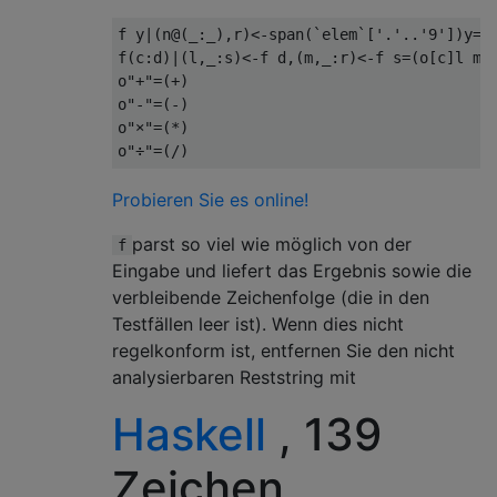
f y
|(
n
@(_:_),
r
)<-
span
(`
elem
`[
'.'
..
'9'
])
y
=(
f
(
c
:
d
)|(
l
,_:
s
)<-
f d
,(
m
,_:
r
)<-
f s
=(
o
[
c
]
l m
,
o
"+"
=(+)
o
"-"
=(-)
o
"×"
=(*)
o
"÷"
=(/)
Probieren Sie es online!
parst so viel wie möglich von der
f
Eingabe und liefert das Ergebnis sowie die
verbleibende Zeichenfolge (die in den
Testfällen leer ist). Wenn dies nicht
regelkonform ist, entfernen Sie den nicht
analysierbaren Reststring mit
Haskell
, 139
Zeichen