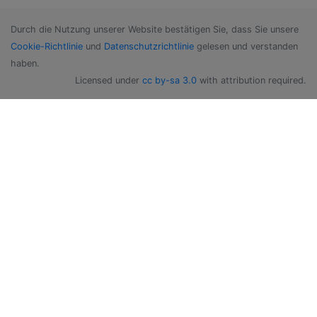
Durch die Nutzung unserer Website bestätigen Sie, dass Sie unsere
Cookie-Richtlinie
und
Datenschutzrichtlinie
gelesen und verstanden
haben.
Licensed under
cc by-sa 3.0
with attribution required.