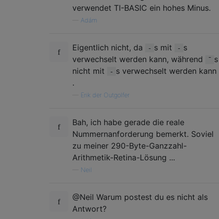
verwendet TI-BASIC ein hohes Minus.
—
Adám
Eigentlich nicht, da
s mit
s
-
-
verwechselt werden kann, während
s
¯
nicht mit
s verwechselt werden kann
-
.
—
Erik der Outgolfer
Bah, ich habe gerade die reale
Nummernanforderung bemerkt. Soviel
zu meiner 290-Byte-Ganzzahl-
Arithmetik-Retina-Lösung ...
—
Neil
@Neil Warum postest du es nicht als
Antwort?