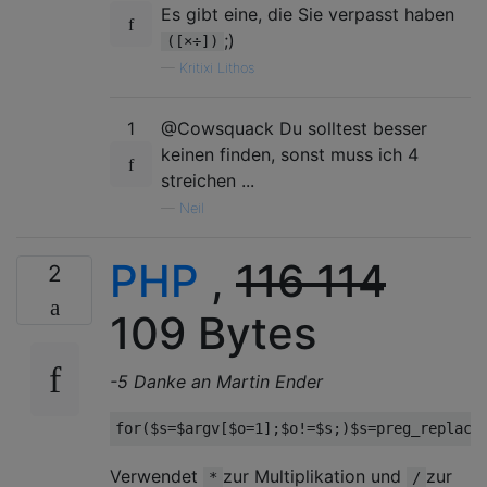
Es gibt eine, die Sie verpasst haben
;)
([×÷])
—
Kritixi Lithos
1
@Cowsquack Du solltest besser
keinen finden, sonst muss ich 4
streichen ...
—
Neil
PHP
,
116
114
2
109 Bytes
-5 Danke an Martin Ender
for
(
$s
=
$argv
[
$o
=
1
];
$o
!=
$s
;)
$s
=
preg_replace
Verwendet
zur Multiplikation und
zur
*
/