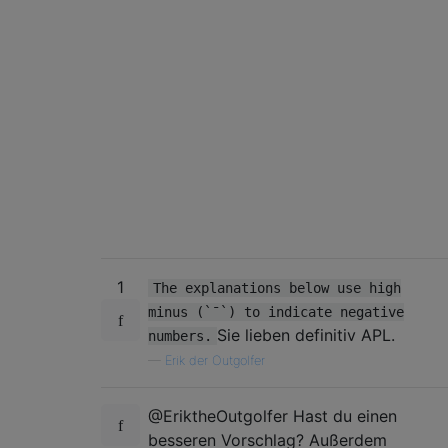
1
The explanations below use high
minus (`¯`) to indicate negative
Sie lieben definitiv APL.
numbers.
—
Erik der Outgolfer
@EriktheOutgolfer Hast du einen
besseren Vorschlag? Außerdem