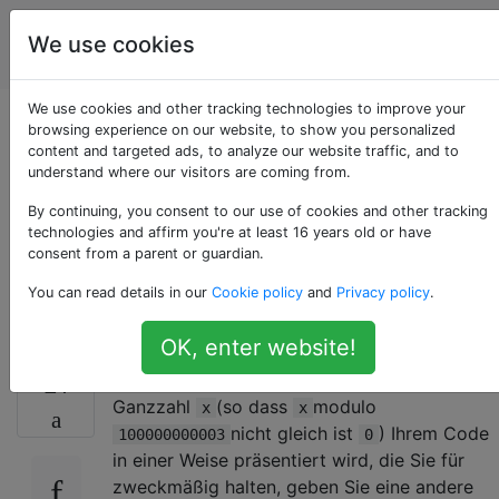
Programmierrätsel
Tags
We use cookies
Account
& Code Golf
We use cookies and other tracking technologies to improve your
Berechnen Sie die
browsing experience on our website, to show you personalized
content and targeted ads, to analyze our website traffic, and to
understand where our visitors are coming from.
Inverse eines
By continuing, you consent to our use of cookies and other tracking
Integer-Moduls
technologies and affirm you're at least 16 years old or have
consent from a parent or guardian.
100000000003
You can read details in our
Cookie policy
and
Privacy policy
.
OK, enter website!
Die Aufgabe ist die folgende. Wenn eine
21
Ganzzahl
(so dass
modulo
x
x
nicht gleich ist
) Ihrem Code
100000000003
0
in einer Weise präsentiert wird, die Sie für
zweckmäßig halten, geben Sie eine andere