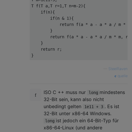
T f
(
T a
,
T r
=
1
,
T n
=
m
-
2
){
if
(
n
){
if
(
n 
&
1
){
return
 f
(
a 
*
 a 
-
 a 
*
 a 
/
 m 
*
 m
}
return
 f
(
a 
*
 a 
-
 a 
*
 a 
/
 m 
*
 m
,
 r
,
}
return
 r
;
}
—
SteelRaven
quelle
ISO C ++ muss nur
mindestens
long
32-Bit sein, kann also nicht
unbedingt gelten
. Es ist
1e11 + 3
32-Bit unter x86-64 Windows.
ist jedoch ein 64-Bit-Typ für
long
x86-64-Linux (und andere