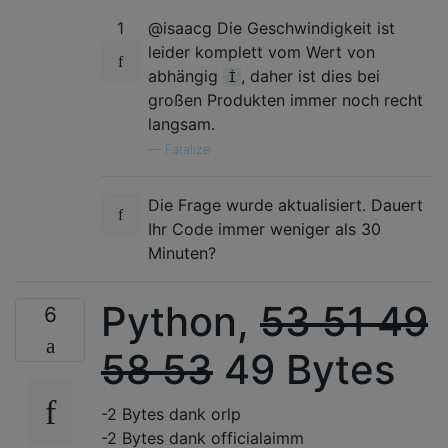
1
@isaacg Die Geschwindigkeit ist
leider komplett vom Wert von
abhängig
, daher ist dies bei
İ
großen Produkten immer noch recht
langsam.
—
Fatalize
Die Frage wurde aktualisiert. Dauert
Ihr Code immer weniger als 30
Minuten?
Python,
53
51
49
6
58
53
49 Bytes
-2 Bytes dank orlp
-2 Bytes dank officialaimm