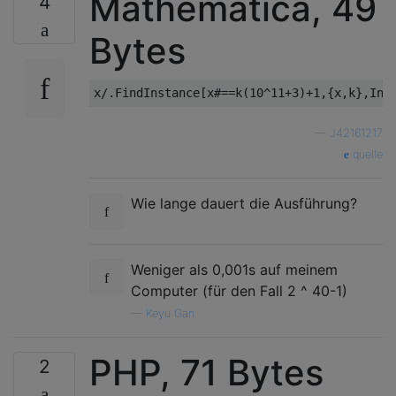
Mathematica, 49
4
Bytes
—
J42161217
quelle
Wie lange dauert die Ausführung?
Weniger als 0,001s auf meinem
Computer (für den Fall 2 ^ 40-1)
—
Keyu Gan
PHP, 71 Bytes
2