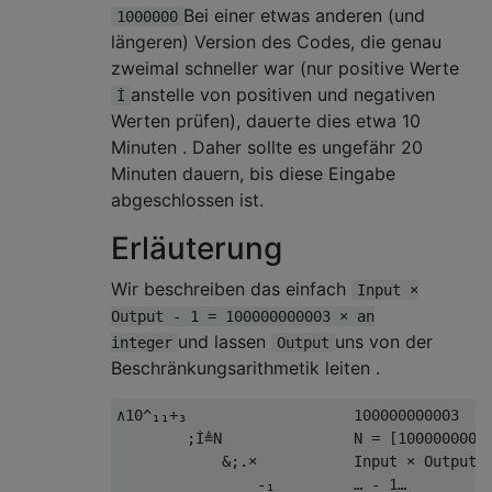
Bei einer etwas anderen (und
1000000
längeren) Version des Codes, die genau
zweimal schneller war (nur positive Werte
anstelle von positiven und negativen
İ
Werten prüfen), dauerte dies etwa 10
Minuten . Daher sollte es ungefähr 20
Minuten dauern, bis diese Eingabe
abgeschlossen ist.
Erläuterung
Wir beschreiben das einfach
Input ×
Output - 1 = 100000000003 × an
und lassen
uns von der
integer
Output
Beschränkungsarithmetik leiten .
∧10^₁₁+₃                   100000000003

        ;İ≜N               N = [10000000000
            &;.×           Input × Output…

                -₁         … - 1…
