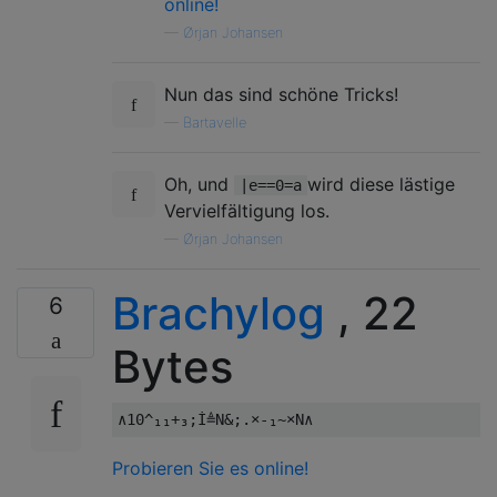
online!
—
Ørjan Johansen
Nun das sind schöne Tricks!
—
Bartavelle
Oh, und
wird diese lästige
|e==0=a
Vervielfältigung los.
—
Ørjan Johansen
Brachylog
, 22
6
Bytes
Probieren Sie es online!