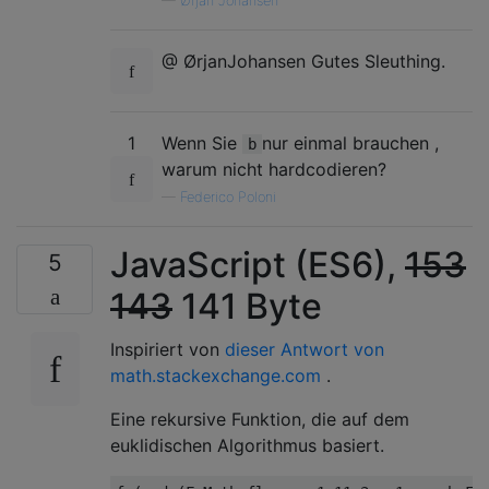
—
Ørjan Johansen
@ ØrjanJohansen Gutes Sleuthing.
1
Wenn Sie
nur einmal brauchen ,
b
warum nicht hardcodieren?
—
Federico Poloni
JavaScript (ES6),
153
5
143
141 Byte
Inspiriert von
dieser Antwort von
math.stackexchange.com
.
Eine rekursive Funktion, die auf dem
euklidischen Algorithmus basiert.