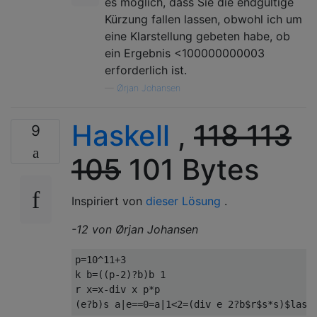
es möglich, dass Sie die endgültige
Kürzung fallen lassen, obwohl ich um
eine Klarstellung gebeten habe, ob
ein Ergebnis <100000000003
erforderlich ist.
—
Ørjan Johansen
Haskell
,
118
113
9
105
101 Bytes
Inspiriert von
dieser Lösung
.
-12 von Ørjan Johansen
p
=
10
^
11
+
3
k b
=((
p
-
2
)?
b
)
b 
1
r x
=
x
-
div x p
*
(
e
?
b
)
s a
|
e
==
0
=
a
|
1
<
2
=(
div e 
2
?
b
$
r
$
s
*
s
)$
last