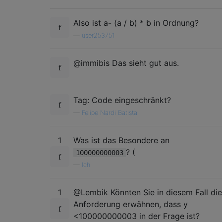
Also ist a- (a / b) * b in Ordnung?
—
user253751
@immibis Das sieht gut aus.
Tag: Code eingeschränkt?
—
Felipe Nardi Batista
1
Was ist das Besondere an
? (
100000000003
—
Ich
1
@Lembik Könnten Sie in diesem Fall die
Anforderung erwähnen, dass y
<100000000003 in der Frage ist?