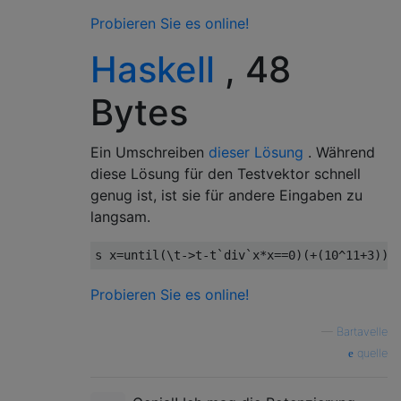
Probieren Sie es online!
Haskell
, 48
Bytes
Ein Umschreiben
dieser Lösung
. Während
diese Lösung für den Testvektor schnell
genug ist, ist sie für andere Eingaben zu
langsam.
s x
=
until
(\
t
->
t
-
t
`
div
`
x
*
x
==
0
)(+(
10
^
11
+
3
))
1
Probieren Sie es online!
—
Bartavelle
quelle