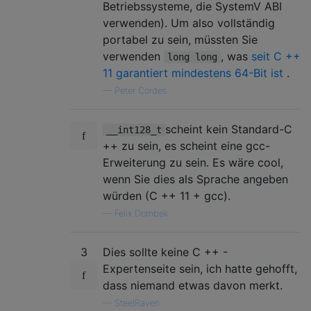
Betriebssysteme, die SystemV ABI
verwenden). Um also vollständig
portabel zu sein, müssten Sie
verwenden
, was
seit C ++
long long
11 garantiert mindestens 64-Bit ist
.
—
Peter Cordes
scheint kein Standard-C
__int128_t
++ zu sein, es scheint eine gcc-
Erweiterung zu sein. Es wäre cool,
wenn Sie dies als Sprache angeben
würden (C ++ 11 + gcc).
—
Felix Dombek
3
Dies sollte keine C ++ -
Expertenseite sein, ich hatte gehofft,
dass niemand etwas davon merkt.
—
SteelRaven