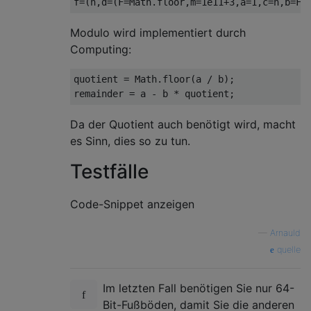
f
=(
n
,
d
=(
F
=
Math
.
floor
,
m
=
1e11
+
3
,
a
=
1
,
c
=
n
,
b
=
F
(
Modulo wird implementiert durch
Computing:
quotient = Math.floor(a / b);

Da der Quotient auch benötigt wird, macht
es Sinn, dies so zu tun.
Testfälle
Code-Snippet anzeigen
—
Arnauld
quelle
Im letzten Fall benötigen Sie nur 64-
Bit-Fußböden, damit Sie die anderen