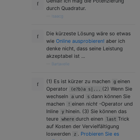
Genial! Ich mag die Potenzierung
durch Quadratur.
—
Isaacg
Die kürzeste Lösung wäre so etwas
wie
Online ausprobieren!
aber ich
denke nicht, dass seine Leistung
akzeptabel ist ...
—
Bartavelle
(1) Es ist kürzer zu machen
einen
g
Operator
(2) Wenn Sie
(e?b)a s|...
wechseln
und
dann können Sie
a
s
machen
einen
nicht
-Operator und
!
Inline
hinein. (3) Sie können das
y
teure
durch einen
Trick
where
last
auf Kosten der Vervielfältigung
loswerden
.
Probieren Sie es
z