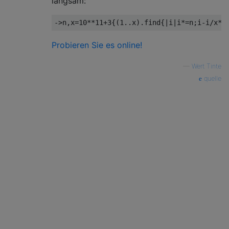
langsam:
->
n
,
x
=
10
**
11
+
3
{(
1.
.
x
).
find
{|
i
|
i
*=
n
;
i
-
i
/
x
*
x
Probieren Sie es online!
—
Wert Tinte
quelle