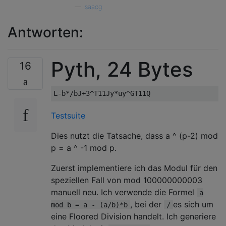
—
Isaacg
Antworten:
Pyth, 24 Bytes
16
Testsuite
Dies nutzt die Tatsache, dass a ^ (p-2) mod
p = a ^ -1 mod p.
Zuerst implementiere ich das Modul für den
speziellen Fall von mod 100000000003
manuell neu. Ich verwende die Formel
a
, bei der
es sich um
mod b = a - (a/b)*b
/
eine Floored Division handelt. Ich generiere