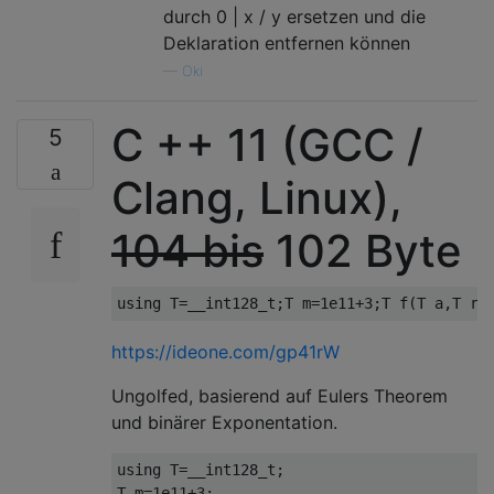
durch 0 | x / y ersetzen und die
Deklaration entfernen können
—
Oki
C ++ 11 (GCC /
5
Clang, Linux),
104 bis
102 Byte
using
 T
=
__int128_t
;
T m
=
1e11
+
3
;
T f
(
T a
,
T r
=
https://ideone.com/gp41rW
Ungolfed, basierend auf Eulers Theorem
und binärer Exponentation.
using
 T
=
__int128_t
;
T m
=
1e11
+
3
;