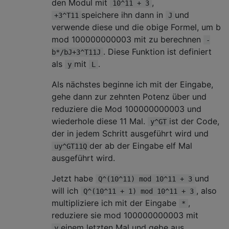
den Modul mit
,
10^11 + 3
speichere ihn dann in
und
+3^T11
J
verwende diese und die obige Formel, um b
mod 100000000003 mit zu berechnen
-
. Diese Funktion ist definiert
b*/bJ+3^T11J
als
mit
.
y
L
Als nächstes beginne ich mit der Eingabe,
gehe dann zur zehnten Potenz über und
reduziere die Mod 100000000003 und
wiederhole diese 11 Mal.
ist der Code,
y^GT
der in jedem Schritt ausgeführt wird und
der ab der Eingabe elf Mal
uy^GT11Q
ausgeführt wird.
Jetzt habe
und
Q^(10^11) mod 10^11 + 3
will ich
, also
Q^(10^11 + 1) mod 10^11 + 3
multipliziere ich mit der Eingabe
,
*
reduziere sie mod 100000000003 mit
einem letzten Mal und gebe aus.
y