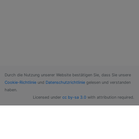
Durch die Nutzung unserer Website bestätigen Sie, dass Sie unsere
Cookie-Richtlinie
und
Datenschutzrichtlinie
gelesen und verstanden
haben.
Licensed under
cc by-sa 3.0
with attribution required.