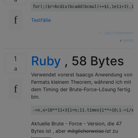
for
(;(
$r
=
bcdiv
(
bcadd
(
bcmul
(++
$i
,
1e11
+
3
),
1
)
Testfälle
—
Jörg Hülsermann
quelle
Ruby
, 58 Bytes
1
Verwendet vorerst Isaacgs Anwendung von
Fermats kleinem Theorem, während ich mit
dem Timing der Brute-Force-Lösung fertig
bin.
->
n
,
x
=
10
**
11
+
3
{
i
=
n
;
11.times
{
i
**=
10
;
i
-=
i
/
x
*
Aktuelle Brute - Force - Version, die 47
Bytes ist , aber
möglicherweise
ist
zu