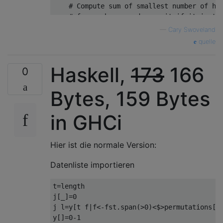
    # Compute sum of smallest number of hop
    # for combo c, and save it if it is the
    b = [b, m([s]+c) + m([f]+d)].min

—
Cary Swoveland
  end

quelle
  b < I ? b : -1 # return result

end

Haskell,
173
166
0
# t(w,n) returns true if can conclude canno
def t(w,n) n==0 || (w[0,n].max==0 && n < @n
Bytes, 159 Bytes
def l(w) w.map.with_index {|e,i|i+e}.max en
def z(c,p) c.zip(p).map {|x,y| x*y} end

in GHCi
def m(p)

  # for s->f: p = [2,0,4,0,0,3,0,4,0,5,0] -
Hier ist die normale Version:
  # for f->s: p = [3,0,0,3,0,4,0,0,3,0,1] -
  a=[{d: 0,i: @n+1}]

Datenliste importieren
  (0..@n).each do |j|

    i=@n-j

t=length

    v=p[i] 

j[_]=0

    if v > 0

j l=y[t f|f<-fst.span(>0)<$>permutations[0.
      b=[I]

y[]=0-1
