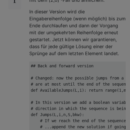
mit dem [2,0] -Fall und ähnlichem:
In dieser Version wird die
Eingabereihenfolge (wenn möglich) bis zum
Ende durchlaufen und dann der Vorgang
mit der umgekehrten Reihenfolge erneut
gestartet. Jetzt können wir garantieren,
dass für jede gültige Lösung einer der
Sprünge auf dem letzten Element landet.
## Back and forward version

# Changed: now the possible jumps from a gi
# are at most until the end of the sequence
def AvailableJumps(L,i): return range(1,min
# In this version we add a boolean variable
# direction in which the sequence is being 
def Jumps(L,i,n,S,bkw):

    # If we reach the end of the sequence..
    # ...append the new solution if going b