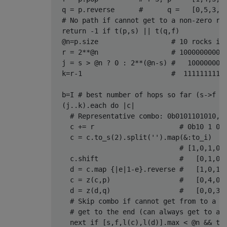
  q = p.reverse      #      q =   [0,5,3,4,
  # No path if cannot get to a non-zero roc
  return -1 if t(p,s) || t(q,f) 

  @n=p.size                  # 10 rocks in 
  r = 2**@n                  # 10000000000 
  j = s > @n ? 0 : 2**(@n-s) #   100000000 
  k=r-1                      #  1111111111 
  b=I # best number of hops so far (s->f + 
  (j..k).each do |c|

    # Representative combo: 0b0101101010, c
    c += r                     # 0b10 1 0 1
    c = c.to_s(2).split('').map(&:to_i)

                               # [1,0,1,0,1
    c.shift                    #   [0,1,0,1
    d = c.map {|e|1-e}.reverse #   [1,0,1,0
    c = z(c,p)                 #   [0,4,0,0
    d = z(d,q)                 #   [0,0,3,0
    # Skip combo if cannot get from to a ro
    # get to the end (can always get to a r
    next if [s,f,l(c),l(d)].max < @n && t(d