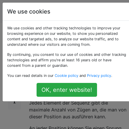
Programmierrätsel
Tags
We use cookies
Account
& Code Golf
We use cookies and other tracking technologies to improve your
Mindestanzahl an
browsing experience on our website, to show you personalized
content and targeted ads, to analyze our website traffic, and to
understand where our visitors are coming from.
Sprüngen
By continuing, you consent to our use of cookies and other tracking
technologies and affirm you're at least 16 years old or have
consent from a parent or guardian.
Bestimmen Sie bei einer gegebenen
14
You can read details in our
Cookie policy
and
Privacy policy
.
Zahlenfolge die Mindestanzahl der Sprünge
von der Startposition bis zum Ende und
OK, enter website!
kehren Sie wieder zur Startposition zurück.
Jedes Element der Sequenz gibt die
maximale Anzahl von Zügen an, die man von
dieser Position aus ausführen kann.
An jeder Position können Sie einen Sprung