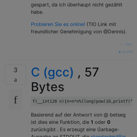
gespart, da ich überhaupt nicht gezählt
habe.
Probieren Sie es online!
(TIO Link mit
freundlicher Genehmigung von @Dennis).
—
nein
quelle
C (gcc)
, 57
3
Bytes
f
(
__int128 n
){
n
=
n
*
n
%(
long
)
pow
(
10
,
printf
(
"%
Basierend auf der Antwort von @ betseg
ist dies eine Funktion, die
1
oder
0
zurückgibt . Es erzeugt eine Garbage-
Ausgabe an STDOUT, die
standardmäßig