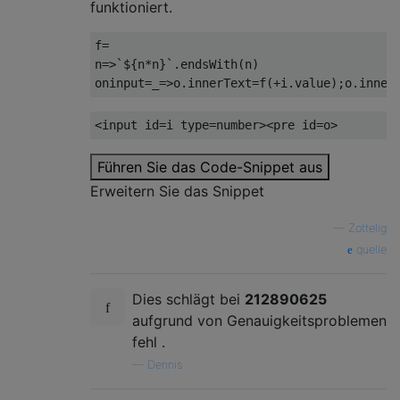
funktioniert.
f
=
n
=>`
$
{
n
*
n
}`.
endsWith
(
n
)
oninput
=
_
=>
o
.
innerText
=
f
(+
i
.
value
);
o
.
inner
<input
id
=
i
type
=
number
><pre
id
=
o
>
Führen Sie das Code-Snippet aus
Erweitern Sie das Snippet
—
Zottelig
quelle
Dies schlägt bei
212890625
aufgrund von Genauigkeitsproblemen
fehl .
—
Dennis