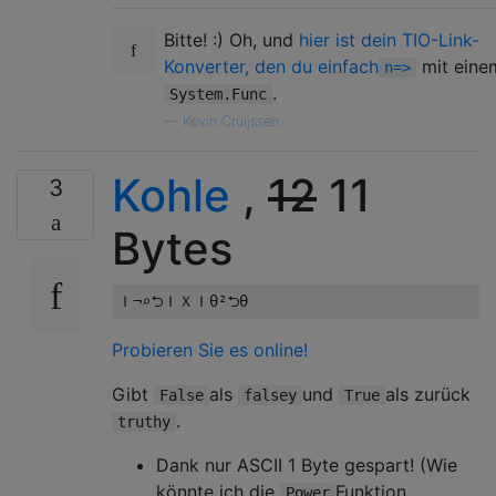
Bitte! :) Oh, und
hier ist dein TIO-Link-
Konverter, den du einfach
mit eine
n=>
.
System.Func
—
Kevin Cruijssen
Kohle
,
12
11
3
Bytes
Probieren Sie es online!
Gibt
als
und
als zurück
False
falsey
True
.
truthy
Dank nur ASCII 1 Byte gespart! (Wie
könnte ich die
Funktion
Power