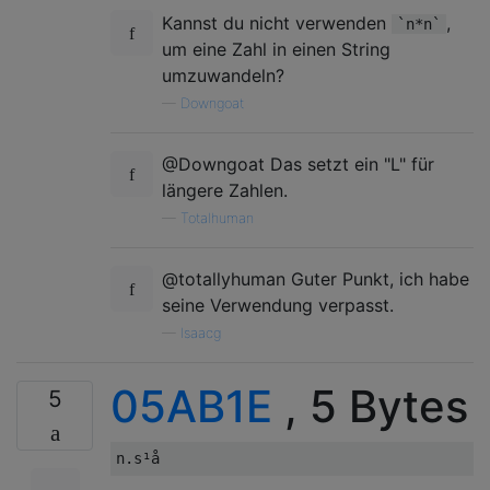
Kannst du nicht verwenden
,
`n*n`
um eine Zahl in einen String
umzuwandeln?
—
Downgoat
@Downgoat Das setzt ein "L" für
längere Zahlen.
—
Totalhuman
@totallyhuman Guter Punkt, ich habe
seine Verwendung verpasst.
—
Isaacg
05AB1E
, 5 Bytes
5