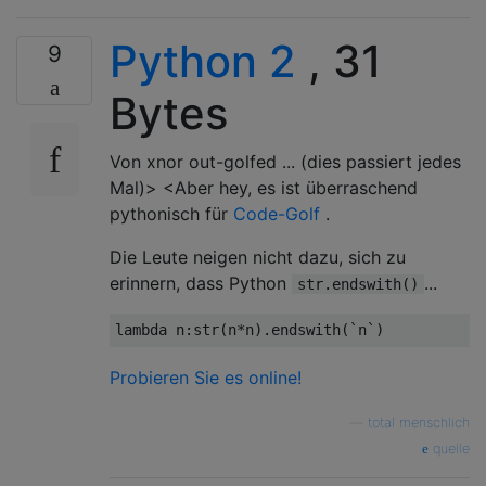
Python 2
, 31
9
Bytes
Von xnor out-golfed ... (dies passiert jedes
Mal)> <Aber hey, es ist überraschend
pythonisch für
Code-Golf
.
Die Leute neigen nicht dazu, sich zu
erinnern, dass Python
...
str.endswith()
lambda
 n
:
str
(
n
*
n
).
endswith
(`
n
`)
Probieren Sie es online!
—
total menschlich
quelle