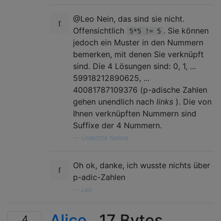
@Leo Nein, das sind sie nicht.
Offensichtlich
. Sie können
5*5 != 5
jedoch ein Muster in den Nummern
bemerken, mit denen Sie verknüpft
sind. Die 4 Lösungen sind: 0, 1, ...
59918212890625, ...
40081787109376 (p-adische Zahlen
gehen unendlich nach
links
). Die von
Ihnen verknüpften Nummern sind
Suffixe der 4 Nummern.
—
Undichte Nonne
Oh ok, danke, ich wusste nichts über
p-adic-Zahlen
—
Leo
Alice
, 17 Bytes
4