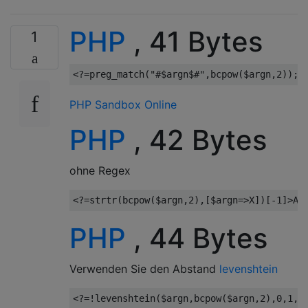
PHP
, 41 Bytes
1
<?=
preg_match
(
"#$argn$#"
,
bcpow
(
$argn
,
2
));
PHP Sandbox Online
PHP
, 42 Bytes
ohne Regex
<?=
strtr
(
bcpow
(
$argn
,
2
),[
$argn
=>
X
])[-
1
]>
A
;
PHP
, 44 Bytes
Verwenden Sie den Abstand
levenshtein
<?=!
levenshtein
(
$argn
,
bcpow
(
$argn
,
2
),
0
,
1
,
1