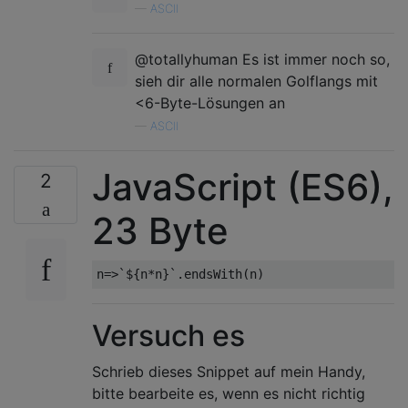
—
ASCII
@totallyhuman Es ist immer noch so,
sieh dir alle normalen Golflangs mit
<6-Byte-Lösungen an
—
ASCII
JavaScript (ES6),
2
23 Byte
n
=>`
$
{
n
*
n
}`.
endsWith
(
n
)
Versuch es
Schrieb dieses Snippet auf mein Handy,
bitte bearbeite es, wenn es nicht richtig