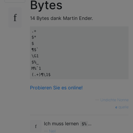
Bytes
14 Bytes dank Martin Ender.
.+

$*

$

¶$`

\G1

$%_

M%`1

Probieren Sie es online!
—
Undichte Nonne
quelle
Ich muss lernen
...
$%
—
Neil