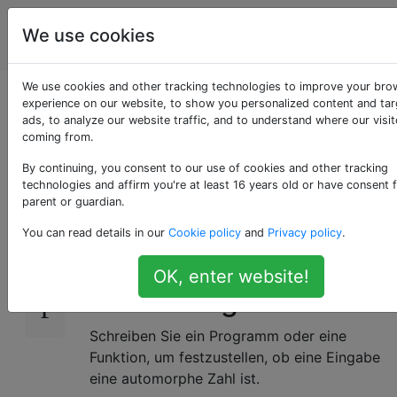
Programmierrätsel
Tags
We use cookies
Account
& Code Golf
We use cookies and other tracking technologies to improve your bro
Bin ich eine
experience on our website, to show you personalized content and ta
ads, to analyze our website traffic, and to understand where our visit
coming from.
automorphe Zahl?
By continuing, you consent to our use of cookies and other tracking
technologies and affirm you're at least 16 years old or have consent 
parent or guardian.
Eine automorphe Zahl ist eine Zahl, die ein
20
You can read details in our
Cookie policy
and
Privacy policy
.
Suffix ihres Quadrats in der Basis 10 ist. Dies
ist die Sequenz
A003226
im OEIS.
OK, enter website!
Deine Aufgabe:
Schreiben Sie ein Programm oder eine
Funktion, um festzustellen, ob eine Eingabe
eine automorphe Zahl ist.