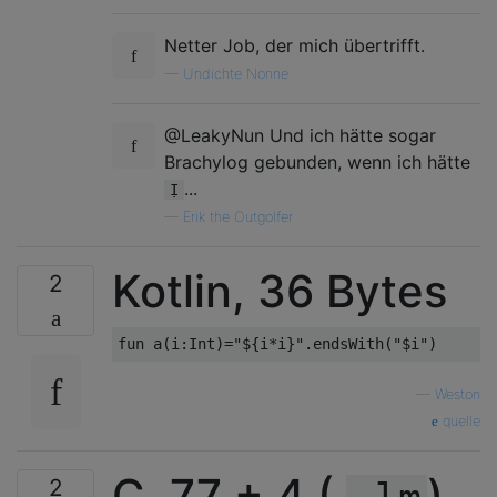
Netter Job, der mich übertrifft.
—
Undichte Nonne
@LeakyNun Und ich hätte sogar
Brachylog gebunden, wenn ich hätte
...
Ị
—
Erik the Outgolfer
Kotlin, 36 Bytes
2
—
Weston
quelle
C, 77 + 4 (
)
2