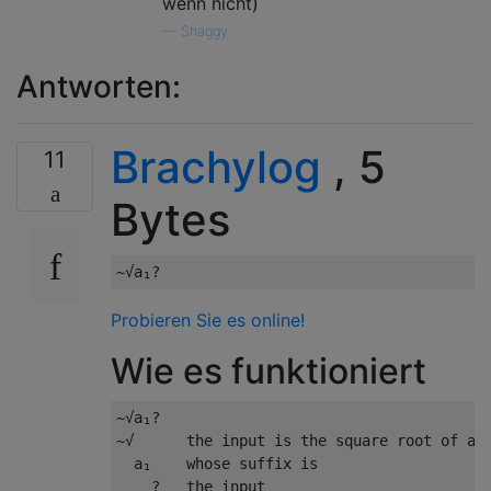
wenn nicht)
—
Shaggy
Antworten:
Brachylog
, 5
11
Bytes
Probieren Sie es online!
Wie es funktioniert
~√a₁?

~√      the input is the square root of a n
  a₁    whose suffix is
