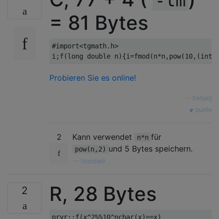
-lm
= 81 Bytes
#import<tgmath.h>
i
;
f
(
long
double
 n
){
i
=
fmod
(
n
*
n
,
pow
(
10
,(
int
)
Probieren Sie es online!
—
betseg
quelle
2
Kann verwendet
für
n*n
und 5 Bytes speichern.
pow(n,2)
—
Noodle9
R, 28 Bytes
2