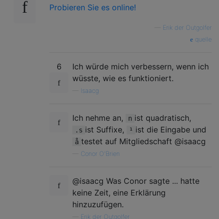
Probieren Sie es online!
—
Erik der Outgolfer
quelle
6
Ich würde mich verbessern, wenn ich
wüsste, wie es funktioniert.
—
Isaacg
Ich nehme an,
ist quadratisch,
n
ist Suffixe,
ist die Eingabe und
.s
¹
testet auf Mitgliedschaft @isaacg
å
—
Conor O'Brien
@isaacg Was Conor sagte ... hatte
keine Zeit, eine Erklärung
hinzuzufügen.
—
Erik der Outgolfer