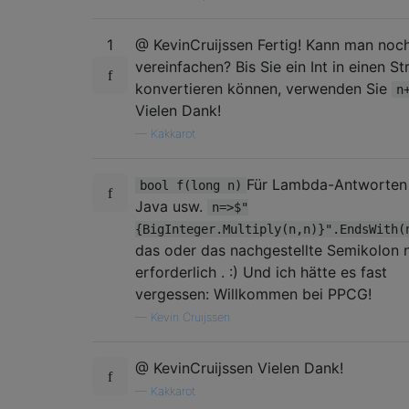
1
@ KevinCruijssen Fertig! Kann man noch
vereinfachen? Bis Sie ein Int in einen St
konvertieren können, verwenden Sie
n
Vielen Dank!
—
Kakkarot
Für Lambda-Antworten 
bool f(long n)
Java usw.
n=>$"
{BigInteger.Multiply(n,n)}".EndsWith(
das oder das nachgestellte Semikolon n
erforderlich . :) Und ich hätte es fast
vergessen: Willkommen bei PPCG!
—
Kevin Cruijssen
@ KevinCruijssen Vielen Dank!
—
Kakkarot