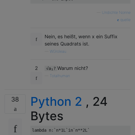
—
Undichte Nonne
quelle
Nein, es heißt, wenn x ein Suffix
seines Quadrats ist.
—
WGroleau
2
Warum nicht?
√a₁?
—
Totalhuman
Python 2
, 24
38
Bytes
lambda
 n
:`
n
*
1L
`
in
`
n
**
2L
`