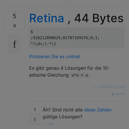
Retina
, 44 Bytes
5
$

;918212890625;81787109376;0;1;

Probieren Sie es online!
Es gibt genau 4 Lösungen für die 10-
adische Gleichung
.
x*x = x
—
Undichte Nonne
quelle
1
Äh? Sind nicht alle
diese Zahlen
gültige Lösungen?
—
Leo