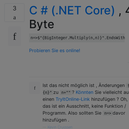
C # (.NET Core)
, 
3
Byte
n
=>
$
"{BigInteger.Multiply(n,n)}"
.
EndsWith
(
Probieren Sie es online!
Ist das nicht möglich ist , Änderungen
zu
?
Könnten
Sie vielleicht a
{n}"
n+""
einen
TryItOnline-Link
hinzufügen ? Oh,
das ist ein Ausschnitt, keine Funktion /
Programm. Also sollten Sie
davor
n=>
hinzufügen .
—
Kevin Cruijssen