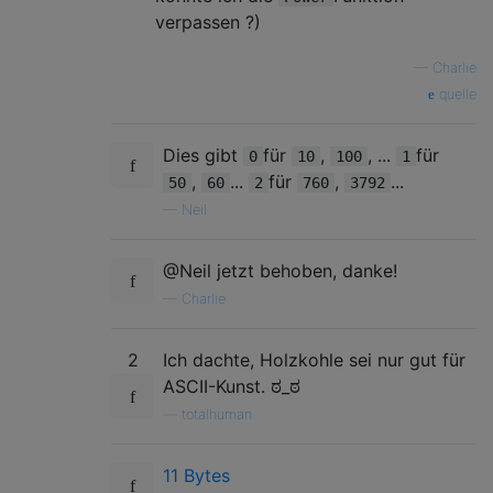
verpassen ?)
—
Charlie
quelle
Dies gibt
für
,
, ...
für
0
10
100
1
,
...
für
,
...
50
60
2
760
3792
—
Neil
@Neil jetzt behoben, danke!
—
Charlie
2
Ich dachte, Holzkohle sei nur gut für
ASCII-Kunst. ಠ_ಠ
—
totalhuman
11 Bytes