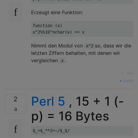
Erzeugt eine Funktion:
function (x) 

Nimmt den Modul von
so, dass wir die
x^2
letzten Ziffern behalten, mit denen wir
vergleichen
.
x
—
JAD
quelle
Perl 5
, 15 + 1 (-
2
p) = 16 Bytes
$_
=
$_
**
2
=~
/$_$/