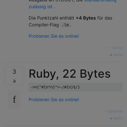
zulässig ist
.
Die Punktzahl enthält
+4 Bytes
für das
Compiler-Flag
.
-lm
Probieren Sie es online!
—
Dennis
quelle
Ruby, 22 Bytes
3
->
n
{
"#{n*n}"
=~
/#{n}$/
}
Probieren Sie es online!
—
Epidemie
quelle