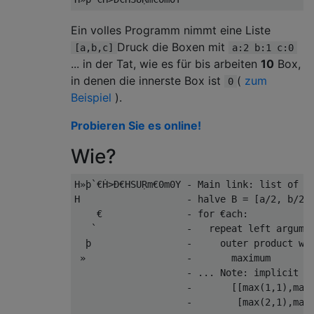
Ein volles Programm nimmt eine Liste
Druck die Boxen mit
[a,b,c]
a:2 b:1 c:0
... in der Tat, wie es für bis arbeiten
10
Box,
in denen die innerste Box ist
(
zum
0
Beispiel
).
Probieren Sie es online!
Wie?
H»þ`€Ḣ>Ð€HSUṚm€0m0Y - Main link: list of bo
H                   - halve B = [a/2, b/2, 
    €               - for €ach:

   `                -   repeat left argumen
  þ                 -     outer product wit
 »                  -       maximum

                    - ... Note: implicit ra
                    -       [[max(1,1),max(
                    -        [max(2,1),max(