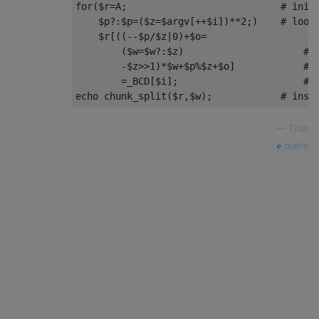
for
(
$r
=
A
;
# init
    $p
?:
$p
=(
$z
=
$argv
[++
$i
])**
2
;)
# loop
    $r
[((--
$p
/
$z
|
0
)+
$o
=
(
$w
=
$w
?:
$z
)
# 
-
$z
>>
1
)*
$w
+
$p
%
$z
+
$o
]
# 
=
_BCD
[
$i
];
# 
echo chunk_split
(
$r
,
$w
);
# inse
—
Titus
quelle