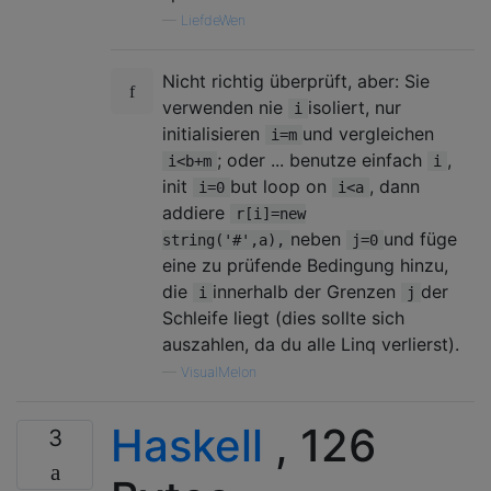
—
LiefdeWen
Nicht richtig überprüft, aber: Sie
verwenden nie
isoliert, nur
i
initialisieren
und vergleichen
i=m
; oder ... benutze einfach
,
i<b+m
i
init
but loop on
, dann
i=0
i<a
addiere
r[i]=new
neben
und füge
string('#',a),
j=0
eine zu prüfende Bedingung hinzu,
die
innerhalb der Grenzen
der
i
j
Schleife liegt (dies sollte sich
auszahlen, da du alle Linq verlierst).
—
VisualMelon
Haskell
, 126
3