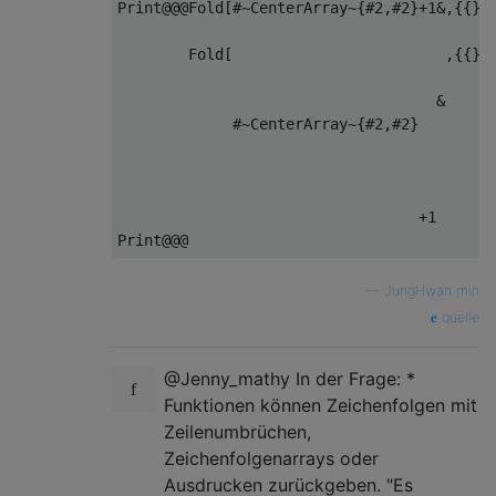
Print@@@Fold[#~CenterArray~{#2,#2}+1&,{{}},
                                           
        Fold[                        ,{{}},
                                           
                                    &      
             #~CenterArray~{#2,#2}         
                                           
                                           
                                           
                                  +1       
—
JungHwan min
quelle
@Jenny_mathy In der Frage: *
Funktionen können Zeichenfolgen mit
Zeilenumbrüchen,
Zeichenfolgenarrays oder
Ausdrucken zurückgeben. "Es