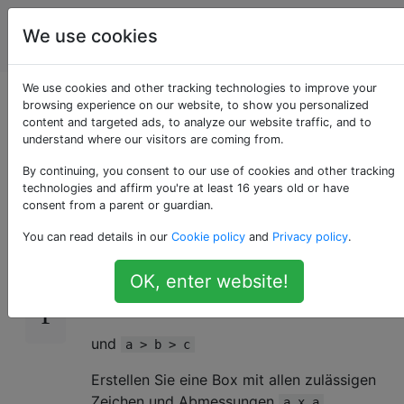
Programmierrätsel
Tags
We use cookies
Account
& Code Golf
We use cookies and other tracking technologies to improve your
Zeichnen Sie ASCII-
browsing experience on our website, to show you personalized
content and targeted ads, to analyze our website traffic, and to
understand where our visitors are coming from.
Boxen in Boxen
By continuing, you consent to our use of cookies and other tracking
technologies and affirm you're at least 16 years old or have
consent from a parent or guardian.
Problem
23
You can read details in our
Cookie policy
and
Privacy policy
.
gegebene Eingabe
a,b,c
OK, enter website!
Wo
sind positive sogar ganze Zahlen
a,b,c
und
a > b > c
Erstellen Sie eine Box mit allen zulässigen
Zeichen und Abmessungen
a x a