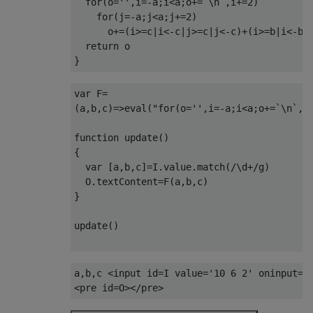
for
(
o
=
''
,
i
=-
a
;
i
<
a
;
o
+=`
\n
`,
i
+=
2
)
for
(
j
=-
a
;
j
<
a
;
j
+=
2
)
      o
+=(
i
>=
c
|
i
<-
c
|
j
>=
c
|
j
<-
c
)+(
i
>=
b
|
i
<-
b
|
return
}
var
 F
=
(
a
,
b
,
c
)=>
eval
(
"for(o='',i=-a;i<a;o+=`\n`,i
function
 update
()
{
var
[
a
,
b
,
c
]=
I
.
value
.
match
(
/\d+/
g
)
  O
.
textContent
=
F
(
a
,
b
,
c
)
}
update
()
a,b,c 
<input
id
=
I
value
=
'10 6 2'
oninput
=
'
<pre
id
=
O
></pre>