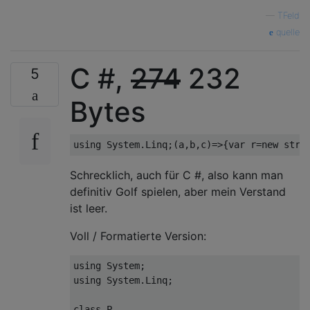
—
TFeld
quelle
C #,
274
232
5
Bytes
using
System
.
Linq
;(
a
,
b
,
c
)=>{
var
 r
=
new
stri
Schrecklich, auch für C #, also kann man
definitiv Golf spielen, aber mein Verstand
ist leer.
Voll / Formatierte Version:
using
System
;
using
System
.
Linq
;
class