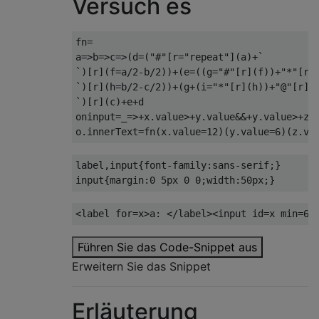
Versuch es
fn
=
a
=>
b
=>
c
=>(
d
=(
"#"
[
r
=
"repeat"
](
a
)+`
`)[
r
](
f
=
a
/
2
-
b
/
2
))+(
e
=((
g
=
"#"
[
r
](
f
))+
"*"
[
r
]
`)[
r
](
h
=
b
/
2
-
c
/
2
))+(
g
+(
i
=
"*"
[
r
](
h
))+
"@"
[
r
](
`)[
r
](
c
)+
e
+
d

oninput
=
_
=>+
x
.
value
>+
y
.
value
&&+
y
.
value
>+
z
.
o
.
innerText
=
fn
(
x
.
value
=
12
)(
y
.
value
=
6
)(
z
.
va
label
,
input
{
font-family
:
sans-serif
;}
input
{
margin
:
0
5px
0
0
;
width
:
50px
;}
<label
for
=
x
>
a: 
</label><input
id
=
x
min
=
6
Führen Sie das Code-Snippet aus
Erweitern Sie das Snippet
Erläuterung