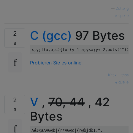
—
Zottelig
quelle
C (gcc)
97 Bytes
2
x
,
y
;
f
(
a
,
b
,
c
){
for
(
y
=
1
-
a
;
y
<
a
;
y
+=
2
,
puts
(
""
))
f
Probieren Sie es online!
—
Kritixi Lithos
quelle
V
,
70, 44
, 42
2
Bytes
Àé#@aÄÀG@b|{r*ÀG@c|{r@òjdòÍ.“.
