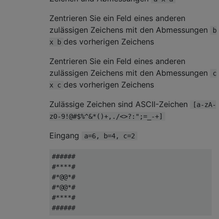
Zentrieren Sie ein Feld eines anderen
zulässigen Zeichens mit den Abmessungen
b
des vorherigen Zeichens
x b
Zentrieren Sie ein Feld eines anderen
zulässigen Zeichens mit den Abmessungen
c
des vorherigen Zeichens
x c
Zulässige Zeichen sind ASCII-Zeichen
[a-zA-
z0-9!@#$%^&*()+,./<>?:";=_-+]
Eingang
a=6, b=4, c=2
######

#****#

#*@@*#

#*@@*#

#****#
