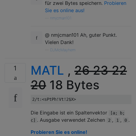
für zwei Bytes speichern.
Probieren
Sie es online aus!
—
nmjcman101
@ nmjcman101 Ah, guter Punkt.
Vielen Dank!
—
DJMcMayhem
MATL
,
26
23
22
1
20
18 Bytes
Die Eingabe ist ein Spaltenvektor
[a; b;
. Ausgabe verwendet Zeichen
,
,
.
c]
2
1
0
Probieren Sie es online!