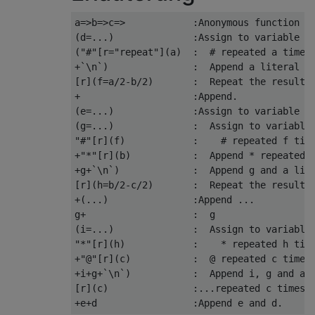
a=>b=>c=>            :Anonymous function ta
(d=...)              :Assign to variable d.
("#"[r="repeat"](a)  :  # repeated a times,
+`\n`)               :  Append a literal ne
[r](f=a/2-b/2)       :  Repeat the resultin
+                    :Append.

(e=...)              :Assign to variable e.
(g=...)              :  Assign to variable 
"#"[r](f)            :    # repeated f time
+"*"[r](b)           :  Append * repeated b
+g+`\n`)             :  Append g and a lite
[r](h=b/2-c/2)       :  Repeat the resultin
+(...)               :Append ...

g+                   :  g

(i=...)              :  Assign to variable 
"*"[r](h)            :    * repeated h time
+"@"[r](c)           :  @ repeated c times

+i+g+`\n`)           :  Append i, g and a l
[r](c)               :...repeated c times.
