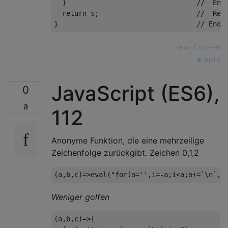
  }                                //  End 
  return s;                        //  Retu
—
Kevin Cruijssen
quelle
JavaScript (ES6),
0
112
Anonyme Funktion, die eine mehrzeilige
Zeichenfolge zurückgibt. Zeichen 0,1,2
(
a
,
b
,
c
)=>
eval
(
"for(o='',i=-a;i<a;o+=`\n`,i
Weniger golfen
(
a
,
b
,
c
)=>{