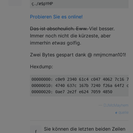
Probieren Sie es online!
Das ist abscheulich. Eww.
Viel besser.
Immer noch nicht die kürzeste, aber
immerhin
etwas
golfig.
Zwei Bytes gespart dank @ nmjmcman101!
Hexdump:
00000000: c0e9 2340 61c4 c047 4062 7c16 7b7
00000010: 4740 637c 167b 7240 f26a 64f2 cd2
—
DJMcMayhem
quelle
Sie können die letzten beiden Zeilen