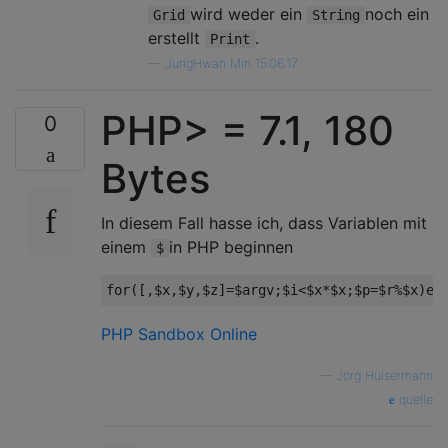
wird weder ein
noch ein
Grid
String
erstellt
.
Print
—
JungHwan Min 15.06.17
PHP> = 7.1, 180
0
Bytes
In diesem Fall hasse ich, dass Variablen mit
einem
in PHP beginnen
$
for
([,
$x
,
$y
,
$z
]=
$argv
;
$i
<
$x
*
$x
;
$p
=
$r
%
$x
)
ec
PHP Sandbox Online
—
Jörg Hülsermann
quelle