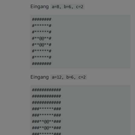
Eingang
a=8, b=6, c=2
########

#******#

#******#

#**@@**#

#**@@**#

#******#

#******#

Eingang
a=12, b=6, c=2
############

############

############

###******###

###******###

###**@@**###

###**@@**###

###******###
