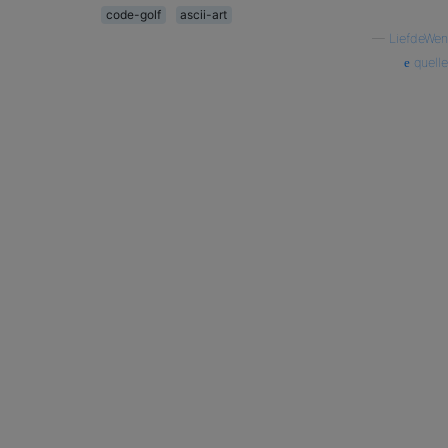
code-golf
ascii-art
—
LiefdeWen
quelle