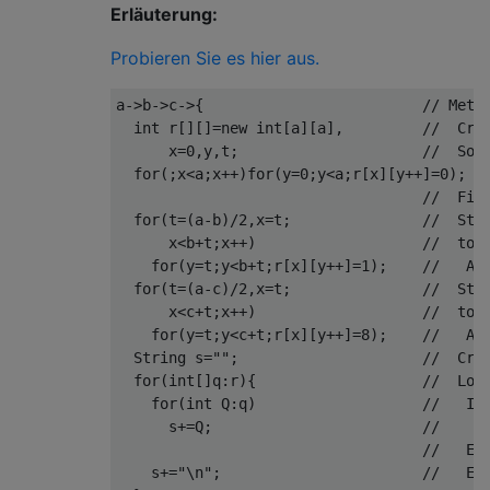
Erläuterung:
Probieren Sie es hier aus.
a->b->c->{                         // Metho
  int r[][]=new int[a][a],         //  Crea
      x=0,y,t;                     //  Some
  for(;x<a;x++)for(y=0;y<a;r[x][y++]=0);

                                   //  Fill
  for(t=(a-b)/2,x=t;               //  Star
      x<b+t;x++)                   //  to p
    for(y=t;y<b+t;r[x][y++]=1);    //   And
  for(t=(a-c)/2,x=t;               //  Star
      x<c+t;x++)                   //  to p
    for(y=t;y<c+t;r[x][y++]=8);    //   And
  String s="";                     //  Crea
  for(int[]q:r){                   //  Loop
    for(int Q:q)                   //   Inn
      s+=Q;                        //    an
                                   //   End
    s+="\n";                       //   End