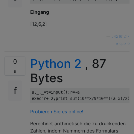
Eingang
[12,6,2]
—
J42161217
quelle
Python 2
, 87
0
Bytes
a
,
_
,
_
=
t
=
input
();
r
=~
exec
"r+=2;print sum(10**x/9*10**((a-x)/2)*
Probieren Sie es online!
Berechnet arithmetisch die zu druckenden
Zahlen, indem Nummern des Formulars