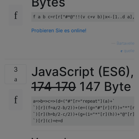
Bytes
f a b c
=
r
[
r
[
"#*@"
!!(
v c
+
v b
)|
x
<-[
1
..
d a
],
l
Probieren Sie es online!
—
Bartavelle
quelle
JavaScript (ES6),
3
174
170
147 Byte
a=>b=>c=>(d=("#"[r="repeat"](a)+`

`)[r](f=a/2-b/2))+(e=((g="#"[r](f))+"*"[r](
`)[r](h=b/2-c/2))+(g+(i="*"[r](h))+"@"[r](c