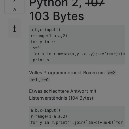
Python 2,
107
7
103 Bytes
a
,
b
,
c
=
input
()
r
=
range
(
1
-
a
,
a
,
2
)
for
 y 
in
 r
:
 s
=
''
for
 x 
in
 r
:
m
=
max
(
x
,
y
,-
x
,-
y
);
s
+=`(
m
>
c
)+(
m
>
print
 s
Volles Programm druckt Boxen mit
,
a=2
,
b=1
c=0
Etwas schlechtere Antwort mit
Listenverständnis (104 Bytes):
a
,
b
,
c
=
input
()
r
=
range
(
1
-
a
,
a
,
2
)
for
 y 
in
 r
:
print
''
.
join
(`(
m
>
c
)+(
m
>
b
)`
for
 x