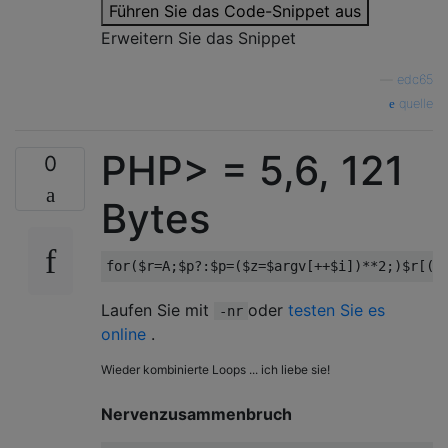
Führen Sie das Code-Snippet aus
Erweitern Sie das Snippet
—
edc65
quelle
PHP> = 5,6, 121
0
Bytes
for
(
$r
=
A
;
$p
?:
$p
=(
$z
=
$argv
[++
$i
])**
2
;)
$r
[((
Laufen Sie mit
oder
testen Sie es
-nr
online
.
Wieder kombinierte Loops ... ich liebe sie!
Nervenzusammenbruch