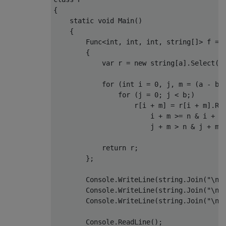
{
static
void
Main
()
{
Func
<
int
,
int
,
int
,
string
[]>
 f 
=
{
var
 r 
=
new
string
[
a
].
Select
(
l
for
(
int
 i 
=
0
,
 j
,
 m 
=
(
a 
-
 b
)
for
(
j 
=
0
;
 j 
<
 b
;)
                    r
[
i 
+
 m
]
=
 r
[
i 
+
 m
].
Re
                        i 
+
 m 
>=
 n 
&
 i 
+
 m
                        j 
+
 m 
>
 n 
&
 j 
+
 m 
return
 r
;
};
Console
.
WriteLine
(
string
.
Join
(
"\n"
Console
.
WriteLine
(
string
.
Join
(
"\n"
Console
.
WriteLine
(
string
.
Join
(
"\n"
Console
.
ReadLine
();