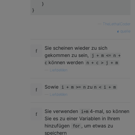
}
}
—
TheLethalCoder
quelle
Sie scheinen wieder zu sich
gekommen zu sein,
j + m <= n +
können werden
c
n + c > j + m
—
LiefdeWen
Sowie
zu
i + m >= n
n < i + m
—
LiefdeWen
Sie verwenden
4-mal, so können
i+m
Sie es zu einer Variablen in Ihrem
hinzufügen
, um etwas zu
for
speichern