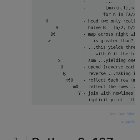
                    -        ...

                    -        [max(n,1),max(
                    -       for n in [a/2,b
     Ḣ              - head (we only really 
         H          - halve B = [a/2, b/2, 
       Ð€           - map across right with
      >             -   is greater than?

                    - ...this yields three 
                    -    with 0 if the loca
          S         - sum ...yielding one w
           U        - upend (reverse each) 
            Ṛ       - reverse ...making it 
             m€0    - reflect €ach row (mod
                m0  - reflect the rows ...n
                  Y - join with newlines ..
—
Jonathan Allan
quelle