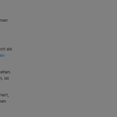
hmen
ich als
deo
gehen.
, ist
iert,
chen