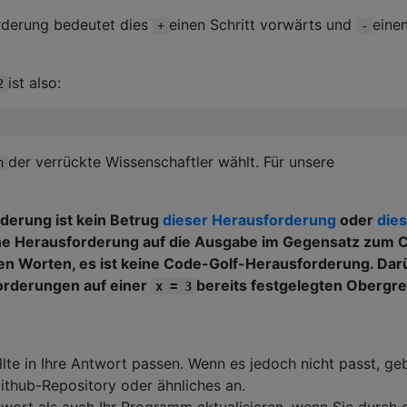
rderung bedeutet dies
einen Schritt vorwärts und
eine
+
-
ist also:
2
der verrückte Wissenschaftler wählt. Für unsere
n
erung ist kein Betrug
dieser Herausforderung
oder
die
ine Herausforderung auf die Ausgabe im Gegensatz zum 
ren Worten, es ist keine Code-Golf-Herausforderung. Dar
orderungen auf einer
bereits festgelegten Obergr
x = 3
te in Ihre Antwort passen. Wenn es jedoch nicht passt, ge
Github-Repository oder ähnliches an.
wort als auch Ihr Programm aktualisieren, wenn Sie durch 