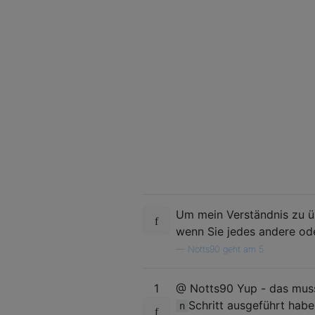
Um mein Verständnis zu üb
wenn Sie jedes andere od
—
Notts90 geht am 5.
1
@ Notts90 Yup - das muss 
Schritt ausgeführt hab
n