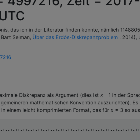
= 4997216, Zeit = 2017
 UTC
is, das ich in der Literatur finden konnte, nämlich 114880
, Bart Selman,
Über das Erdős-Diskrepanzproblem
, 2014),
97216
ximale Diskrepanz als Argument (dies ist
x
- 1 in der Spra
llgemeineren mathematischen Konvention auszurichten). Es
in einem leicht komprimierten Format, das für
x
= 3 so auss
-+--+-++-++--+-++--+--+-++-++--+-++-++--+-++--+--+-++-++