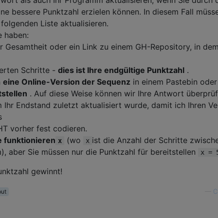
ne bessere Punktzahl erzielen können. In diesem Fall müss
folgenden Liste aktualisieren.
e haben:
r Gesamtheit oder ein Link zu einem GH-Repository, in dem
erten Schritte -
dies ist Ihre endgültige Punktzahl
.
h
eine Online-Version der Sequenz
in einem Pastebin oder
tstellen
. Auf diese Weise können wir Ihre Antwort überprüf
 Ihr Endstand zuletzt aktualisiert wurde, damit ich Ihren Ve
s
T vorher fest codieren.
e funktionieren
(wo
ist die Anzahl der Schritte zwisch
x
x
, aber Sie müssen nur die Punktzahl für bereitstellen
x = 
unktzahl gewinnt!
put
—
C