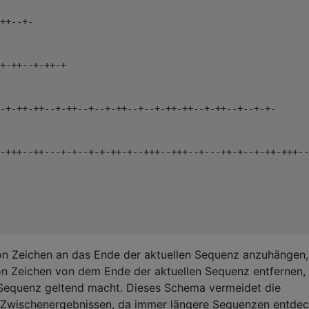
++--+-

+-++--+-++-+

-+-++-++--+-++--+--+-++--+--+-++-++--+-++--+--+-+-

-+++--++---+-+--+-+-++-+--+++--+++--+---++-+--+-++-+++--
von Zeichen an das Ende der aktuellen Sequenz anzuhängen,
on Zeichen von dem Ende der aktuellen Sequenz entfernen,
 Sequenz geltend macht. Dieses Schema vermeidet die
 Zwischenergebnissen, da immer längere Sequenzen entdec