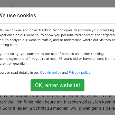
Golf
Tags
We use cookies
od aus!
e use cookies and other tracking technologies to improve your browsing
xperience on our website, to show you personalized content and targeted
ds, to analyze our website traffic, and to understand where our visitors a
oming from.
y continuing, you consent to our use of cookies and other tracking
Wissenschaftler lacht. "Du bist in meinem eigenen kleinen 
echnologies and affirm you're at least 16 years old or have consent from 
arent or guardian.
gengrube, während hinter dir ein Abgrund ohne Boden ist. Es
ou can read details in our
Cookie policy
and
Privacy policy
.
OK, enter website!
hlangengrube, und zwei Schritte hinter dir ist der Abgrund. 
u eine Abfolge von Schritten aufschreiben, vorwärts und
er! Weil ich fühle mich heute ein bisschen
böse
, ich kann 
m Schritt jeden
Schritt zu machen, wo
weniger als dein
n
n