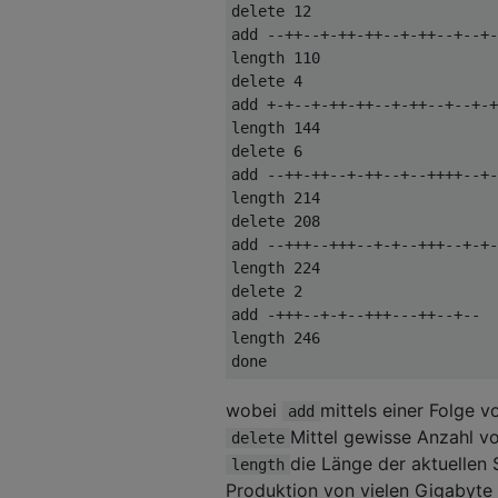
delete 12

add --++--+-++-++--+-++--+--+-
length 110

delete 4

add +-+--+-++-++--+-++--+--+-+
length 144

delete 6

add --++-++--+-++--+--++++--+-
length 214

delete 208

add --+++--+++--+-+--+++--+-+-
length 224

delete 2

add -+++--+-+--+++---++--+--

length 246

wobei
mittels einer Folge 
add
Mittel gewisse Anzahl v
delete
die Länge der aktuellen
length
Produktion von vielen Gigabyte