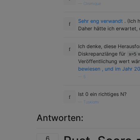
—
Clismique
Sehr eng verwandt
. (Ich 
Daher hätte ich erwartet,
Ich denke, diese Herausfo
Diskrepanzlänge für
x=5
Veröffentlichung wert wä
bewiesen , und im Jahr 20
—
5.
Ist 0 ein richtiges N?
—
Tuskiomi
Antworten:
6