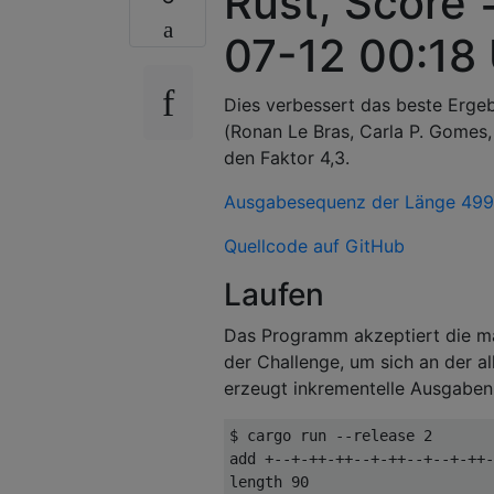
Rust, Score 
07-12 00:18
Dies verbessert das beste Ergebn
(Ronan Le Bras, Carla P. Gomes
den Faktor 4,3.
Ausgabesequenz der Länge 49
Quellcode auf GitHub
Laufen
Das Programm akzeptiert die ma
der Challenge, um sich an der a
erzeugt inkrementelle Ausgaben 
$ cargo run --release 2

add +--+-++-++--+-++--+--+-++-
length 90
