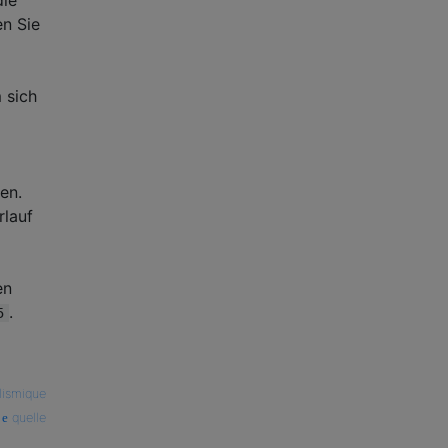
en Sie
 sich
en.
rlauf
en
.
5
lismique
quelle