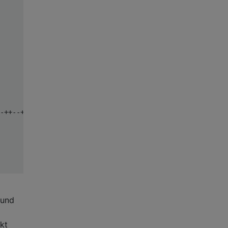
-++--+-++-++--++--+--++--+++--+-+-++-+--+-+--+++---+++-+
 und
kt