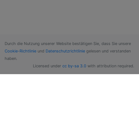
Durch die Nutzung unserer Website bestätigen Sie, dass Sie unsere
Cookie-Richtlinie
und
Datenschutzrichtlinie
gelesen und verstanden
haben.
Licensed under
cc by-sa 3.0
with attribution required.