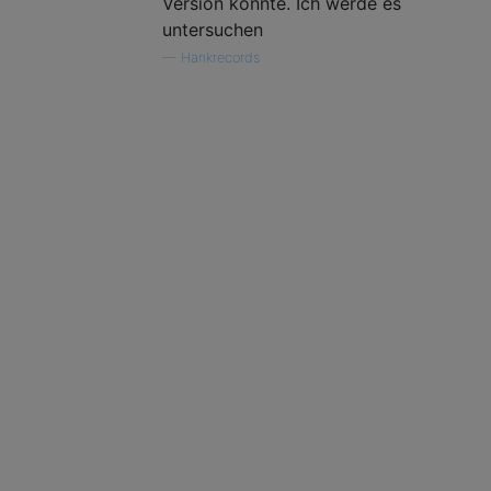
Version könnte. Ich werde es
untersuchen
—
Hankrecords