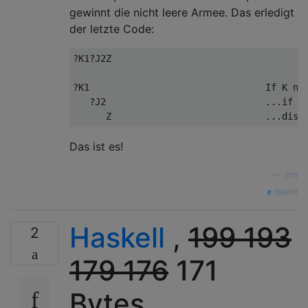
gewinnt die nicht leere Armee. Das erledigt
der letzte Code:
?K1?J2Z

?K1                                If K non
   ?J2                             ...if J 
Das ist es!
—
Jim
quelle
Haskell
,
199
193
2
179
176
171
Bytes