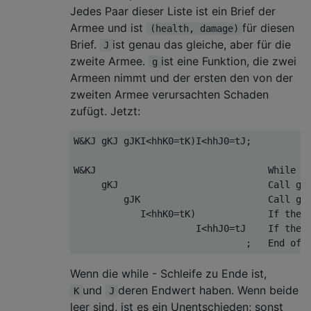
Jedes Paar dieser Liste ist ein Brief der
Armee und ist
für diesen
(health, damage)
Brief.
ist genau das gleiche, aber für die
J
zweite Armee.
ist eine Funktion, die zwei
g
Armeen nimmt und der ersten den von der
zweiten Armee verursachten Schaden
zufügt. Jetzt:
W&KJ gKJ gJKI<hhK0=tK)I<hhJ0=tJ;

W&KJ                               While K 
     gKJ                           Call g(K
         gJK                       Call g(J
            I<hhK0=tK)             If the f
                      I<hhJ0=tJ    If the s
Wenn die while - Schleife zu Ende ist,
und
deren Endwert haben. Wenn beide
K
J
leer sind, ist es ein Unentschieden; sonst