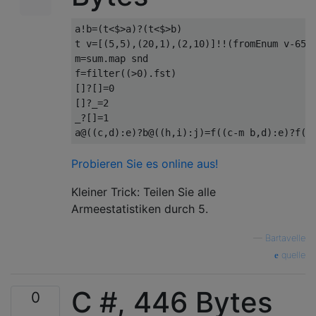
a
!
b
=(
t
<$>
a
)?(
t
<$>
b
)
t v
=[(
5
,
5
),(
20
,
1
),(
2
,
10
)]!!(
fromEnum v
-
65
)
m
=
sum
.
map snd

f
=
filter
((>
0
).
fst
)
[]?[]=
0
[]?_=
2
_
?[]=
1
a
@((
c
,
d
):
e
)?
b
@((
h
,
i
):
j
)=
f
((
c
-
m b
,
d
):
e
)?
f
((
Probieren Sie es online aus!
Kleiner Trick: Teilen Sie alle
Armeestatistiken durch 5.
—
Bartavelle
quelle
C #, 446 Bytes
0