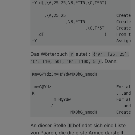
=Y.d[,\A,25 25,\B,*TT5,\C,T*5T)

     ,\A,25 25                     Create t
              ,\B,*TT5             Create t
                      ,\C,T*5T     Create t
  .d[                         )    From the
Das Wörterbuch
lautet :
Y
{'A': [25, 25],
. Dann:
'C': [10, 50], 'B': [100, 5]}
Km=G@YdzJm=H@YdwMX0hG_smedH

 m=G@Ydz                           For all 
K                                  ...and a
         m=H@Ydw                   For all 
        J                          ...and a
An dieser Stelle
befindet sich eine Liste
K
von Paaren, die die erste Armee darstellt.