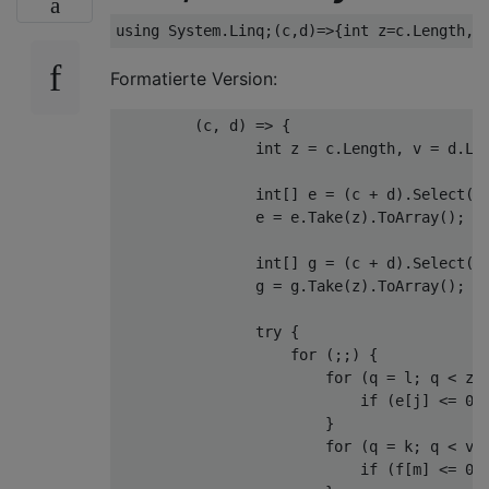
Formatierte Version:
         (c, d) => {

                int z = c.Length, v = d.Len
                int[] e = (c + d).Select(x 
                e = e.Take(z).ToArray();

                int[] g = (c + d).Select(x 
                g = g.Take(z).ToArray();

                try {

                    for (;;) {

                        for (q = l; q < z; 
                            if (e[j] <= 0) 
                        }

                        for (q = k; q < v; 
                            if (f[m] <= 0) 