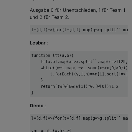
Ausgabe 0 für Unentschieden, 1 für Team 1
und 2 für Team 2.
Lesbar
:
function ltt(a,b){

    t=[a,b].map(x=>x.split``.map(c=>[[25,10
    while((w=t.map(_=>_.some(x=>x[0]>0)))[0
        t.forEach((y,i,n)=>n[i].sort(j=>j[0
    }

    return(!w[0]&&!w[1])?0:(w[0])?1:2

Demo
:
l
=(
d
,
f
)=>{
for
(
t
=[
d
,
f
].
map
(
g
=>
g
.
split
``.
map
var
 prnt
=(
g
,
h
)=>{