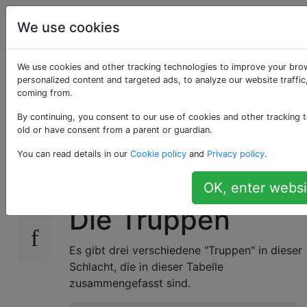
Programmierrätsel
Tags
We use cookies
Account
& Code Golf
We use cookies and other tracking technologies to improve your bro
Kampf der
personalized content and targeted ads, to analyze our website traffic
coming from.
Buchstaben
By continuing, you consent to our use of cookies and other tracking t
old or have consent from a parent or guardian.
You can read details in our
Cookie policy
and
Privacy policy
.
Ihre Aufgabe ist einfach: Sagen Sie mir, wer
9
den Kampf der Buchstaben gewinnt.
OK, enter websi
Die Truppen
Es gibt drei verschiedene "Truppen" in dieser
Schlacht, die in dieser Tabelle
zusammengefasst sind.