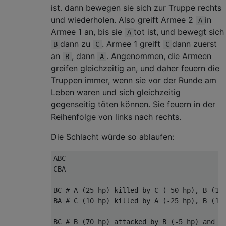
ist. dann bewegen sie sich zur Truppe rechts
und wiederholen. Also greift Armee 2
in
A
Armee 1 an, bis sie
tot ist, und bewegt sich
A
dann zu
. Armee 1 greift
dann zuerst
B
C
C
an
, dann
. Angenommen, die Armeen
B
A
greifen gleichzeitig an, und daher feuern die
Truppen immer, wenn sie vor der Runde am
Leben waren und sich gleichzeitig
gegenseitig töten können. Sie feuern in der
Reihenfolge von links nach rechts.
Die Schlacht würde so ablaufen:
ABC

CBA

BC # A (25 hp) killed by C (-50 hp), B (100
BA # C (10 hp) killed by A (-25 hp), B (100
BC # B (70 hp) attacked by B (-5 hp) and A 