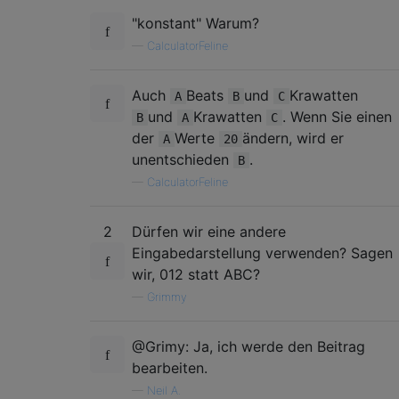
"konstant" Warum?
—
CalculatorFeline
Auch
Beats
und
Krawatten
A
B
C
und
Krawatten
. Wenn Sie einen
B
A
C
der
Werte
ändern, wird er
A
20
unentschieden
.
B
—
CalculatorFeline
2
Dürfen wir eine andere
Eingabedarstellung verwenden? Sagen
wir, 012 statt ABC?
—
Grimmy
@Grimy: Ja, ich werde den Beitrag
bearbeiten.
—
Neil A.