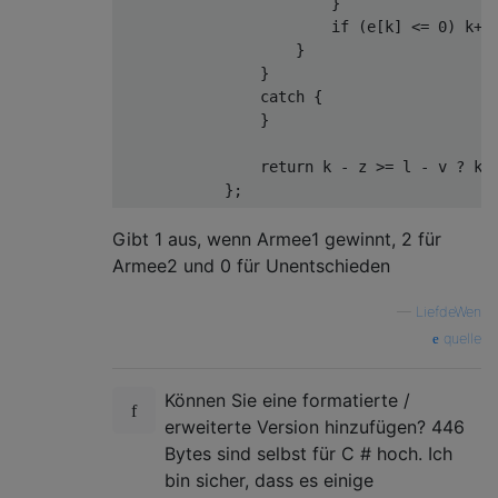
                        }

                        if (e[k] <= 0) k++;
                    }

                }

                catch {

                }

                return k - z >= l - v ? k -
Gibt 1 aus, wenn Armee1 gewinnt, 2 für
Armee2 und 0 für Unentschieden
—
LiefdeWen
quelle
Können Sie eine formatierte /
erweiterte Version hinzufügen? 446
Bytes sind selbst für C # hoch. Ich
bin sicher, dass es einige