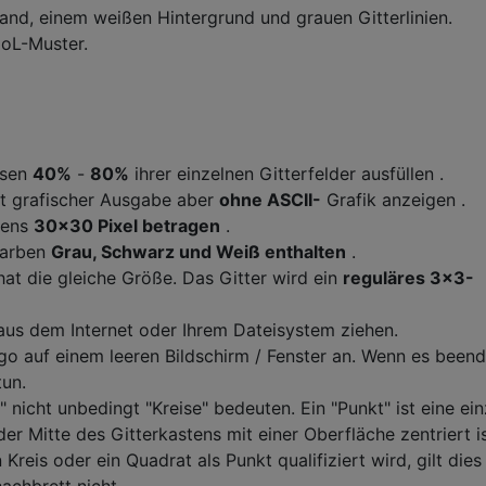
and, einem weißen Hintergrund und grauen Gitterlinien.
oL-Muster.
ssen
40%
-
80%
ihrer einzelnen Gitterfelder ausfüllen .
t grafischer Ausgabe aber
ohne ASCII-
Grafik anzeigen .
tens
30x30 Pixel betragen
.
Farben
Grau, Schwarz und Weiß enthalten
.
hat die gleiche Größe. Das Gitter wird ein
reguläres 3x3-
aus dem Internet oder Ihrem Dateisystem ziehen.
o auf einem leeren Bildschirm / Fenster an. Wenn es beend
tun.
 nicht unbedingt "Kreise" bedeuten. Ein "Punkt" ist eine ei
er Mitte des Gitterkastens mit einer Oberfläche zentriert is
Kreis oder ein Quadrat als Punkt qualifiziert wird, gilt dies 