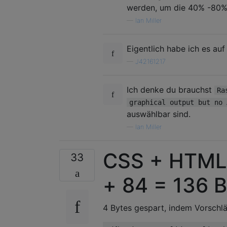
werden, um die 40% -80% 
—
Ian Miller
Eigentlich habe ich es auf
—
J42161217
Ich denke du brauchst
Ra
graphical output but no 
auswählbar sind.
—
Ian Miller
CSS + HTML
33
+ 84 = 136 
4 Bytes gespart, indem Vorsch