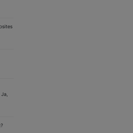
bsites
 Ja,
g?