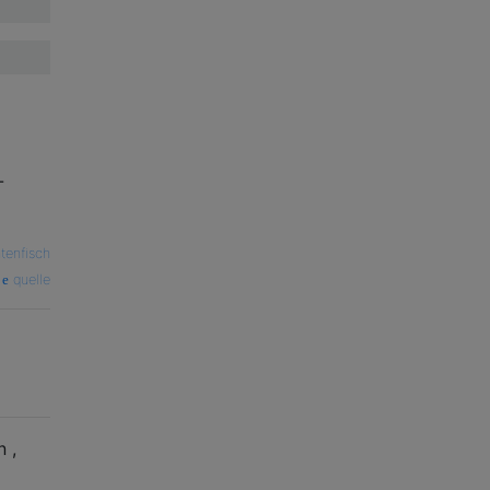
-
ntenfisch
quelle
n ,