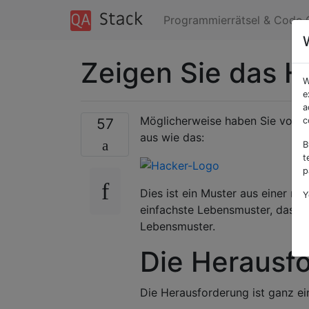
Programmierrätsel & Code 
Zeigen Sie das 
W
e
a
Möglicherweise haben Sie vom "
57
c
aus wie das:
B
t
p
Dies ist ein Muster aus einer m
Y
einfachste Lebensmuster, das si
Lebensmuster.
Die Herausf
Die Herausforderung ist ganz ein