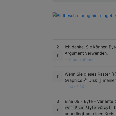
2
Ich denke, Sie können Byt
Argument verwenden.
—
CalculatorFeline
Wenn Sie dieses Raster [{{,
Graphics @ Disk [] meinen
—
J42161217
3
Eine 69 - Byte - Variante
. 
>All,FrameStyle->Gray]
unbedingt um einen Kreis