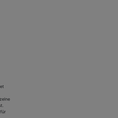
et
nzelne
t.
für