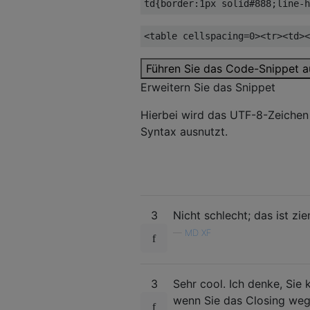
td
{
border
:
1px
 solid
#888
;
line-h
<table
cellspacing
=
0
><tr><td><
Führen Sie das Code-Snippet a
Erweitern Sie das Snippet
Hierbei wird das UTF-8-Zeiche
Syntax ausnutzt.
3
Nicht schlecht; das ist zi
—
MD XF
3
Sehr cool. Ich denke, Sie
wenn Sie das Closing weg