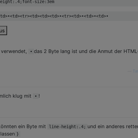
eight
:
.4
;
font-size
:
3em
td>
•
<td><tr><td><td><td>
•
<tr><td>
•
<td>
•
<td>
•
us
n verwendet,
das 2 Byte lang ist und die Anmut der HTML
•
—
Ti
emlich klug mit
!
•
 könnten ein Byte mit
und ein anderes rette
line-height:.4;
lassen
}