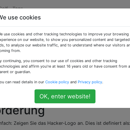
Golf
Tags
We use cookies
Hacker-Logo an
e use cookies and other tracking technologies to improve your browsing
xperience on our website, to show you personalized content and targeted
ds, to analyze our website traffic, and to understand where our visitors a
Hacker-Logo", auch "Hacker-Emblem" genannt, gehört. Es 
oming from.
y continuing, you consent to our use of cookies and other tracking
echnologies and affirm you're at least 16 years old or have consent from 
arent or guardian.
athematischen Simulation namens Game of Life. Der Gleiter i
ou can read details in our
Cookie policy
and
Privacy policy
.
ch bewegt, und das am schnellsten erkennbare aller
OK, enter website!
orderung
fach: Zeigen Sie das Hacker-Logo an. Dies ist definiert als