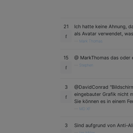
21
Ich hatte keine Ahnung, d
als Avatar verwendet, wa
—
Mark Thomas
15
@ MarkThomas das oder 
—
Stephen
3
@DavidConrad "Bildschirm 
eingebauter Grafik nicht 
Sie können es in einem Fe
—
MD XF
3
Sind aufgrund von Anti-Al
—
Ian Miller