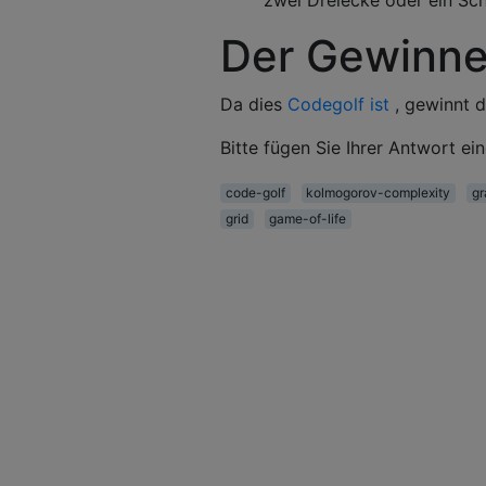
zwei Dreiecke oder ein Sch
Der Gewinne
Da dies
Codegolf ist
, gewinnt d
Bitte fügen Sie Ihrer Antwort e
code-golf
kolmogorov-complexity
gr
grid
game-of-life