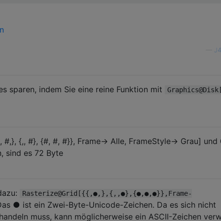
—
J4
es sparen, indem Sie eine reine Funktion mit
Graphics@Disk
 #,}, {,, #}, {#, #, #}}, Frame-> Alle, FrameStyle-> Grau] und
, sind es 72 Byte
 dazu:
Rasterize@Grid[{{,●,},{,,●},{●,●,●}},Frame-
Das ● ist ein Zwei-Byte-Unicode-Zeichen. Da es sich nicht
 handeln muss, kann möglicherweise ein ASCII-Zeichen ver