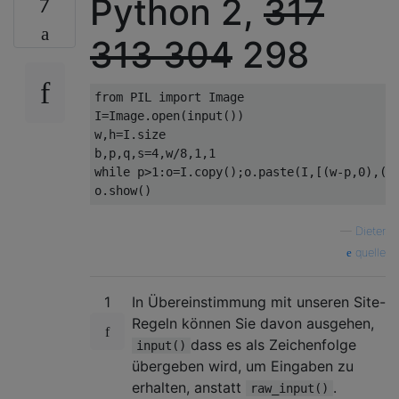
Python 2,
317
7
313
304
298
from
 PIL 
import
Image
I
=
Image
.
open
(
input
())
w
,
h
=
I
.
size

b
,
p
,
q
,
s
=
4
,
w
/
8
,
1
,
1
while
 p
>
1
:
o
=
I
.
copy
();
o
.
paste
(
I
,[(
w
-
p
,
0
),(
0
o
.
show
()
—
Dieter
quelle
1
In Übereinstimmung mit unseren Site-
Regeln können Sie davon ausgehen,
dass es als Zeichenfolge
input()
übergeben wird, um Eingaben zu
erhalten, anstatt
.
raw_input()