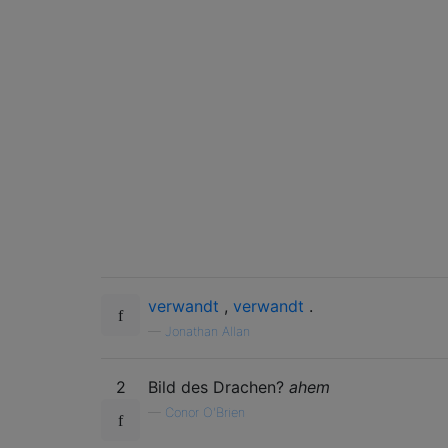
verwandt
,
verwandt
.
—
Jonathan Allan
2
Bild des Drachen?
ahem
—
Conor O'Brien