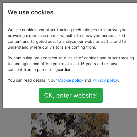
Programmierrätsel
Tags
We use cookies
Account
& Code Golf
We use cookies and other tracking technologies to improve your
Das Bild des Drachen
browsing experience on our website, to show you personalized
content and targeted ads, to analyze our website traffic, and to
understand where our visitors are coming from.
By continuing, you consent to our use of cookies and other tracking
Ich sah
ein cooles GIF
der
23
technologies and affirm you're at least 16 years old or have
Zwillingsdrachenkurve aus einem Quadrat
consent from a parent or guardian.
und fragte mich, was wohl passieren würde,
You can read details in our
Cookie policy
and
Privacy policy
.
wenn wir von einem anderen Basisbild
ausgehen würden. Also habe ich ein
OK, enter website!
Programm dafür geschrieben.